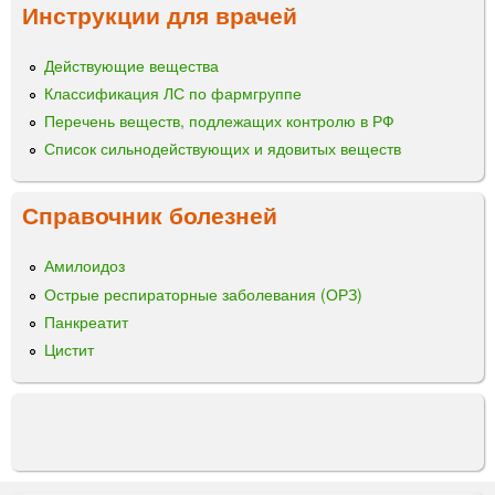
т
Инструкции для врачей
ц
а
ы
б
Действующие вещества
л
Классификация ЛС по фармгруппе
е
т
Перечень веществ, подлежащих контролю в РФ
к
Список сильнодействующих и ядовитых веществ
и
2
Справочник болезней
,
5
м
Амилоидоз
г
Острые респираторные заболевания (ОРЗ)
,
Панкреатит
5
Цистит
м
г
,
1
0
м
г