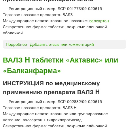
н
Регистрационный номер: ЛСР-001773/09-020615
т
Торговое название препарата: ВАЛЗ
а
Международное непатентованное название:
валсартан
б
Лекарственная форма: таблетки, покрытые пленочной
л
оболочкой
е
т
Подробнее
о
Добавить отзыв или комментарий
к
В
и
А
ВАЛЗ H таблетки «Актавис» или
«
Л
О
«Балканфарма»
З
з
т
о
а
ИНСТРУКЦИЯ по медицинскому
н
б
применению препарата ВАЛЗ H
»
л
е
Регистрационный номер: ЛСР-002882/09-020615
т
Торговое название препарата: ВАЛЗ H
к
Международное непатентованное или группировочное
и
название: валсартан + гидрохлоротиазид
«
Лекарственная форма: таблетки, покрытые плёночной
А