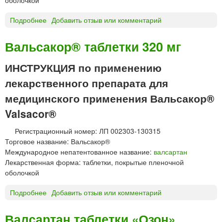
а
б
Подробнее
о
Добавить отзыв или комментарий
л
В
е
а
Вальсакор® таблетки 320 мг
т
л
к
ь
ИНСТРУКЦИЯ по применению
и
с
лекарственного препарата для
а
к
медицинского применения Вальсакор®
о
Valsacor®
р
®
Регистрационный номер: ЛП 002303-130315
H
Торговое название: Вальсакор®
8
Международное непатентованное название:
валсартан
0
Лекарственная форма: таблетки, покрытые пленочной
т
оболочкой
а
б
Подробнее
о
Добавить отзыв или комментарий
л
В
е
а
Валсартан таблетки «Озон»
т