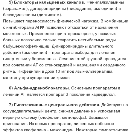
5) Блокаторы кальциевых каналов
. Фенилалкиламины
(верапамил), дигидропиридины (нифедипин, амлодипин) и
бензодиазепины (дилтиазем).
Повышают переносимость физической нагрузки. В комбинации
с ингибиторами АПФ позволяют отказаться от назначения
мочегонных. Применение при атеросклерозе, у пожилых
больных позволило сильно сократить несгибаемые ряды
бабушек-клофелинщиц. Дигидропиридины длительного
действия (амлодипин) – препараты выбора для лечения
гипертензии у беременных. Лечение этой группой проводится
при сочетании АГ со стенокардией и нарушенями сердечного
ритма. Нифедипин в дозе 10 мг под язык-альтернатива
капотену при купировании кризов.
6) Альфа-адреноблокаторы
. Основным препаратом в
лечении АГ является препарат 3 поколения карведилол.
7) Гипотензивные центрального действия
. Действуют на
сосудодвигательный центр, снижая давление и успокаивая
нервную систему (клофелин, метилдофа). Вызывают
привыкание. Из новых препаратов, лишенных побочных
эффектов клофелина - моксонидин. Некоторые симпатолитики