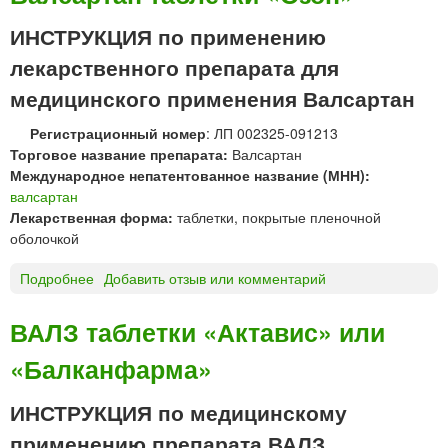
л
к
ь
ИНСТРУКЦИЯ по применению
и
с
лекарственного препарата для
а
к
медицинского применения Валсартан
о
р
Регистрационный номер
: ЛП 002325-091213
®
Торговое название препарата:
Валсартан
т
Международное непатентованное название (МНН):
а
валсартан
б
Лекарственная форма:
таблетки, покрытые пленочной
л
оболочкой
е
т
Подробнее
о
Добавить отзыв или комментарий
к
В
и
а
ВАЛЗ таблетки «Актавис» или
3
л
2
«Балканфарма»
с
0
а
м
р
ИНСТРУКЦИЯ по медицинскому
г
т
применению препарата ВАЛЗ
а