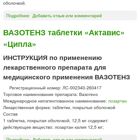
оболочкой.
к
т
Подробнее
о
Добавить отзыв или комментарий
а
В
в
А
ВАЗОТЕНЗ таблетки «Актавис»
и
Л
с
«Ципла»
З
»
H
и
т
ИНСТРУКЦИЯ по применению
л
а
лекарственного препарата для
и
б
«
л
медицинского применения ВАЗОТЕНЗ
Б
е
а
Регистрационный номер: ЛС-002340-260417
т
л
Торговое наименование препарата: Вазотенз
к
к
Международное непатентованное наименование:
лозартан
и
а
Лекарственная форма: таблетки, покрытые оболочкой
«
н
Состав
А
ф
1 таблетка, покрытая оболочкой, 12,5 мг содержит:
к
а
действующее вещество: лозартан калия 12,5 мг;
т
р
а
м
Подробнее
о
Добавить отзыв или комментарий