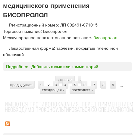
в
®
медицинского применения
а
т
БИСОПРОЛОЛ
н
а
н
б
Регистрационный номер: ЛП 002491-071015
о
л
Торговое название: Бисопролол
г
е
Международное непатентованное название:
бисопролол
о
т
д
к
Лекарственная форма: таблетки, покрытые пленочной
е
и
оболочкой
й
5
с
0
Подробнее
о
Добавить отзыв или комментарий
т
м
Б
в
г
И
« первая
‹
С
и
предыдущая
С
1
2
3
4
5
6
7
8
9
…
следующая ›
последняя »
я
О
т
Ф
П
р
е
Р
р
О
а
р
Л
н
е
О
р
и
Л