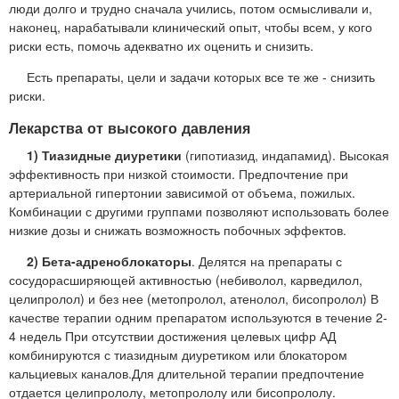
люди долго и трудно сначала учились, потом осмысливали и,
наконец, нарабатывали клинический опыт, чтобы всем, у кого
риски есть, помочь адекватно их оценить и снизить.
Есть препараты, цели и задачи которых все те же - снизить
риски.
Лекарства от высокого давления
1) Тиазидные диуретики
(гипотиазид, индапамид). Высокая
эффективность при низкой стоимости. Предпочтение при
артериальной гипертонии зависимой от объема, пожилых.
Комбинации с другими группами позволяют использовать более
низкие дозы и снижать возможность побочных эффектов.
2) Бета-адреноблокаторы
. Делятся на препараты с
сосудорасширяющей активностью (небиволол, карведилол,
целипролол) и без нее (метопролол, атенолол, бисопролол) В
качестве терапии одним препаратом используются в течение 2-
4 недель При отсутствии достижения целевых цифр АД
комбинируются с тиазидным диуретиком или блокатором
кальциевых каналов.Для длительной терапии предпочтение
отдается целипрололу, метопрололу или бисопрололу.