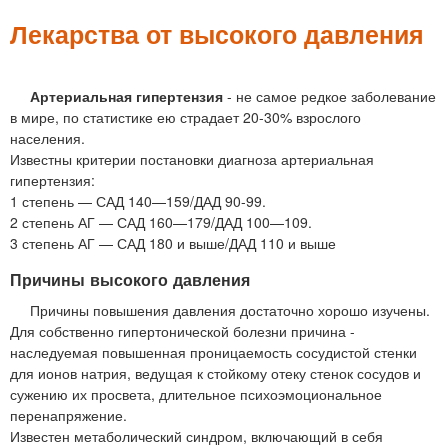
м
е
Лекарства от высокого давления
н
ю
Артериальная гипертензия
- не самое редкое заболевание
в мире, по статистике ею страдает 20-30% взрослого
населения.
Известны критерии постановки диагноза артериальная
гипертензия:
1 степень — САД 140—159/ДАД 90-99.
2 степень АГ — САД 160—179/ДАД 100—109.
3 степень АГ — САД 180 и выше/ДАД 110 и выше
Причины высокого давления
Причины повышения давления достаточно хорошо изучены.
Для собственно гипертонической болезни причина -
наследуемая повышенная проницаемость сосудистой стенки
для ионов натрия, ведущая к стойкому отеку стенок сосудов и
сужению их просвета, длительное психоэмоциональное
перенапряжение.
Известен метаболический синдром, включающий в себя