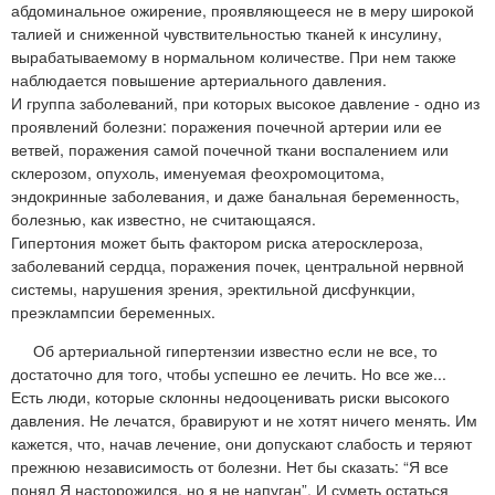
абдоминальное ожирение, проявляющееся не в меру широкой
талией и сниженной чувствительностью тканей к инсулину,
вырабатываемому в нормальном количестве. При нем также
наблюдается повышение артериального давления.
И группа заболеваний, при которых высокое давление - одно из
проявлений болезни: поражения почечной артерии или ее
ветвей, поражения самой почечной ткани воспалением или
склерозом, опухоль, именуемая феохромоцитома,
эндокринные заболевания, и даже банальная беременность,
болезнью, как известно, не считающаяся.
Гипертония может быть фактором риска атеросклероза,
заболеваний сердца, поражения почек, центральной нервной
системы, нарушения зрения, эректильной дисфункции,
преэклампсии беременных.
Об артериальной гипертензии известно если не все, то
достаточно для того, чтобы успешно ее лечить. Но все же...
Есть люди, которые склонны недооценивать риски высокого
давления. Не лечатся, бравируют и не хотят ничего менять. Им
кажется, что, начав лечение, они допускают слабость и теряют
прежнюю независимость от болезни. Нет бы сказать: “Я все
понял Я насторожился, но я не напуган”. И суметь остаться