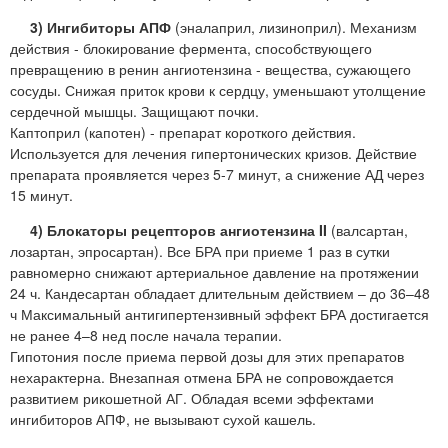
3) Ингибиторы АПФ
(эналаприл, лизиноприл). Механизм
действия - блокирование фермента, способствующего
превращению в ренин ангиотензина - вещества, сужающего
сосуды. Снижая приток крови к сердцу, уменьшают утолщение
сердечной мышцы. Защищают почки.
Каптоприл (капотен) - препарат короткого действия.
Используется для лечения гипертонических кризов. Действие
препарата проявляется через 5-7 минут, а снижение АД через
15 минут.
4) Блокаторы рецепторов ангиотензина II
(валсартан,
лозартан, эпросартан). Все БРА при приеме 1 раз в сутки
равномерно снижают артериальное давление на протяжении
24 ч. Кандесартан обладает длительным действием – до 36–48
ч Максимальный антигипертензивный эффект БРА достигается
не ранее 4–8 нед после начала терапии.
Гипотония после приема первой дозы для этих препаратов
нехарактерна. Внезапная отмена БРА не сопровождается
развитием рикошетной АГ. Обладая всеми эффектами
ингибиторов АПФ, не вызывают сухой кашель.