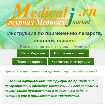
Перейти
к
основному
содержанию
Инструкция по применению лекарств,
аналоги, отзывы
Все о лекарствах в журнале Медикал
Г
Весь Медикал
Блог о лекарствах
л
Поиск лекарств
Как читать инструкции
а
Препараты для лечения сердечно-сосудистых заболеваний
Вы
в
здесь
Только официальные инструкции по применению
н
лекарственных средств! Инструкции к лекарствам на
о
нашем сайте публикуются в неизменном виде, в
котором они и прилагаются к препаратам.
е