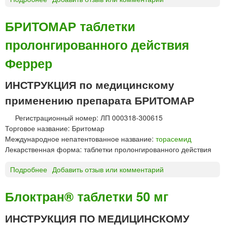
в
а
В
и
»
А
с
БРИТОМАР таблетки
З
»
пролонгированного действия
О
и
Т
л
Феррер
Е
и
Н
«
ИНСТРУКЦИЯ по медицинскому
З
Б
т
а
применению препарата БРИТОМАР
а
л
б
к
Регистрационный номер: ЛП 000318-300615
л
а
Торговое название: Бритомар
е
н
Международное непатентованное название:
торасемид
т
ф
Лекарственная форма: таблетки пролонгированного действия
к
а
и
р
Подробнее
о
Добавить отзыв или комментарий
«
м
Б
А
а
Р
Блоктран® таблетки 50 мг
к
»
И
т
Т
ИНСТРУКЦИЯ ПО МЕДИЦИНСКОМУ
а
О