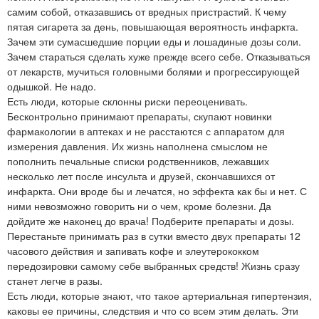
самим собой, отказавшись от вредных пристрастий. К чему
пятая сигарета за день, повышающая вероятность инфаркта.
Зачем эти сумасшедшие порции еды и лошадиные дозы соли.
Зачем стараться сделать хуже прежде всего себе. Отказываться
от лекарств, мучиться головными болями и прогрессирующей
одышкой. Не надо.
Есть люди, которые склонны риски переоценивать.
Бесконтрольно принимают препараты, скупают новинки
фармакологии в аптеках и не расстаются с аппаратом для
измерения давления. Их жизнь наполнена смыслом не
пополнить печальные списки родственников, лежавших
несколько лет после инсульта и друзей, скончавшихся от
инфаркта. Они вроде бы и лечатся, но эффекта как бы и нет. С
ними невозможно говорить ни о чем, кроме болезни. Да
дойдите же наконец до врача! Подберите препараты и дозы.
Перестаньте принимать раз в сутки вместо двух препараты 12
часового действия и запивать кофе и элеутерококком
передозировки самому себе выбранных средств! Жизнь сразу
станет легче в разы.
Есть люди, которые знают, что такое артериальная гипертензия,
каковы ее причины, следствия и что со всем этим делать. Эти