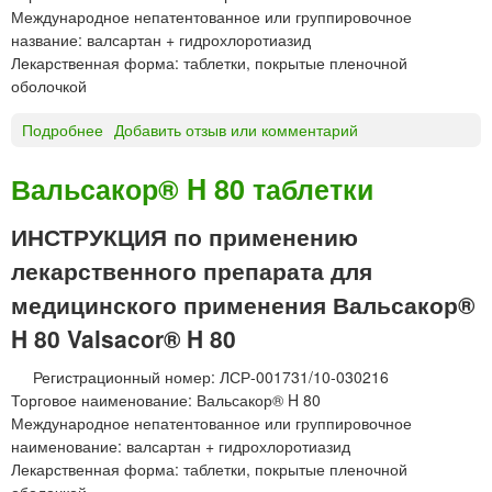
Международное непатентованное или группировочное
название: валсартан + гидрохлоротиазид
Лекарственная форма: таблетки, покрытые пленочной
оболочкой
Подробнее
о
Добавить отзыв или комментарий
В
а
Вальсакор® H 80 таблетки
л
ь
ИНСТРУКЦИЯ по применению
с
лекарственного препарата для
а
к
медицинского применения Вальсакор®
о
H 80 Valsacor® H 80
р
®
Регистрационный номер: ЛСР-001731/10-030216
H
Торговое наименование: Вальсакор® H 80
1
Международное непатентованное или группировочное
6
наименование: валсартан + гидрохлоротиазид
0
Лекарственная форма: таблетки, покрытые пленочной
т
оболочкой