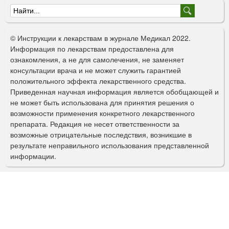
«
Ф
Р
о
а
© Инструкции к лекарствам в журнале Медикал 2022.
ф
р
Информация по лекарствам предоставлена для
а
ознакомления, а не для самолечения, не заменяет
м
р
консультации врача и не может служить гарантией
м
а
положительного эффекта лекарственного средства.
а
Приведенная научная информация является обобщающей и
п
»
не может быть использована для принятия решения о
о
возможности применения конкретного лекарственного
препарата. Редакция не несет ответственности за
и
возможные отрицательные последствия, возникшие в
с
результате неправильного использования представленной
информации.
к
а