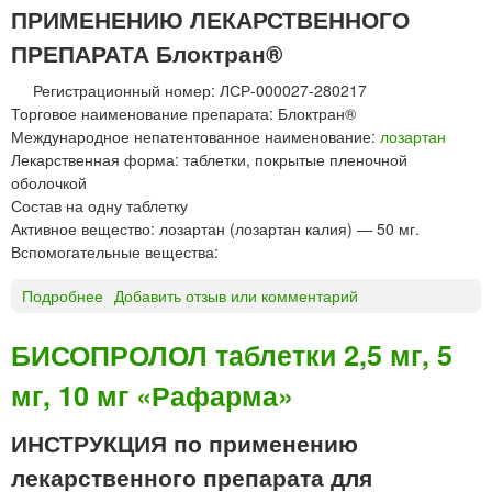
ПРИМЕНЕНИЮ ЛЕКАРСТВЕННОГО
в
М
и
А
ПРЕПАРАТА Блоктран®
с
Р
»
т
Регистрационный номер: ЛСР-000027-280217
«
а
Торговое наименование препарата: Блоктран®
Ц
б
Международное непатентованное наименование:
лозартан
и
л
Лекарственная форма: таблетки, покрытые пленочной
п
е
оболочкой
л
т
Состав на одну таблетку
а
к
Активное вещество: лозартан (лозартан калия) — 50 мг.
»
и
Вспомогательные вещества:
п
р
Подробнее
о
Добавить отзыв или комментарий
о
Б
л
л
БИСОПРОЛОЛ таблетки 2,5 мг, 5
о
о
н
мг, 10 мг «Рафарма»
к
г
т
и
р
ИНСТРУКЦИЯ по применению
р
а
лекарственного препарата для
о
н