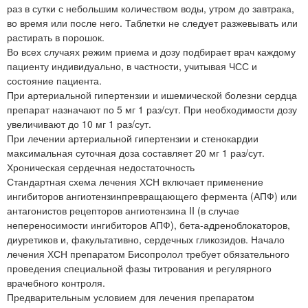
раз в сутки с небольшим количеством воды, утром до завтрака,
во время или после него. Таблетки не следует разжевывать или
растирать в порошок.
Во всех случаях режим приема и дозу подбирает врач каждому
пациенту индивидуально, в частности, учитывая ЧСС и
состояние пациента.
При артериальной гипертензии и ишемической болезни сердца
препарат назначают по 5 мг 1 раз/сут. При необходимости дозу
увеличивают до 10 мг 1 раз/сут.
При лечении артериальной гипертензии и стенокардии
максимальная суточная доза составляет 20 мг 1 раз/сут.
Хроническая сердечная недостаточность
Стандартная схема лечения ХСН включает применение
ингибиторов ангиотензинпревращающего фермента (АПФ) или
антагонистов рецепторов ангиотензина II (в случае
непереносимости ингибиторов АПФ), бета-адреноблокаторов,
диуретиков и, факультативно, сердечных гликозидов. Начало
лечения ХСН препаратом Бисопролол требует обязательного
проведения специальной фазы титрования и регулярного
врачебного контроля.
Предварительным условием для лечения препаратом