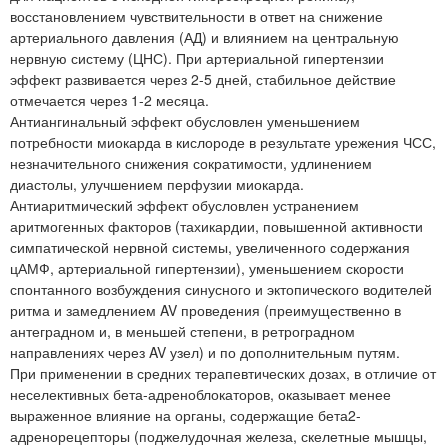
восстановлением чувствительности в ответ на снижение
артериального давления (АД) и влиянием на центральную
нервную систему (ЦНС). При артериальной гипертензии
эффект развивается через 2-5 дней, стабильное действие
отмечается через 1-2 месяца.
Антиангинальный эффект обусловлен уменьшением
потребности миокарда в кислороде в результате урежения ЧСС,
незначительного снижения сократимости, удлинением
диастолы, улучшением перфузии миокарда.
Антиаритмический эффект обусловлен устранением
аритмогенных факторов (тахикардии, повышенной активности
симпатической нервной системы, увеличенного содержания
цАМФ, артериальной гипертензии), уменьшением скорости
спонтанного возбуждения синусного и эктопического водителей
ритма и замедлением AV проведения (преимущественно в
антеградном и, в меньшей степени, в ретроградном
направлениях через AV узел) и по дополнительным путям.
При применении в средних терапевтических дозах, в отличие от
неселективных бета-адреноблокаторов, оказывает менее
выраженное влияние на органы, содержащие бета2-
адренорецепторы (поджелудочная железа, скелетные мышцы,