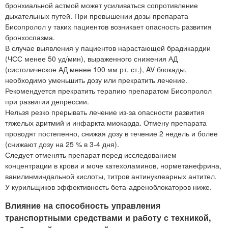
бронхиальной астмой может усиливаться сопротивление
дыхательных путей. При превышении дозы препарата
Бисопролол у таких пациентов возникает опасность развития
бронхоспазма.
В случае выявления у пациентов нарастающей брадикардии
(ЧСС менее 50 уд/мин), выраженного снижения АД
(систолическое АД менее 100 мм рт. ст.), AV блокады,
необходимо уменьшить дозу или прекратить лечение.
Рекомендуется прекратить терапию препаратом Бисопролол
при развитии депрессии.
Нельзя резко прерывать лечение из-за опасности развития
тяжелых аритмий и инфаркта миокарда. Отмену препарата
проводят постепенно, снижая дозу в течение 2 недель и более
(снижают дозу на 25 % в 3-4 дня).
Следует отменять препарат перед исследованием
концентрации в крови и моче катехоламинов, норметанефрина,
ванилинминдальной кислоты, титров антинуклеарных антител.
У курильщиков эффективность бета-адреноблокаторов ниже.
Влияние на способность управления
транспортными средствами и работу с техникой,