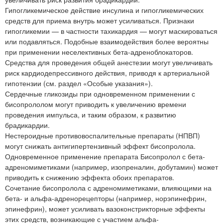
Гипогликемическое действие инсулина и гипогликемических
средств для приема внутрь может усиливаться. Признаки
гипогликемии — в частности тахикардия — могут маскироваться
или подавляться. Подобные взаимодействия более вероятны
при применении неселективных бета-адреноблокаторов.
Средства для проведения общей анестезии могут увеличивать
риск кардиодепрессивного действия, приводя к артериальной
гипотензии (см. раздел «Особые указания»).
Сердечные гликозиды при одновременном применении с
бисопрололом могут приводить к увеличению времени
проведения импульса, и таким образом, к развитию
брадикардии.
Нестероидные противовоспалительные препараты (НПВП)
могут снижать антигипертензивный эффект бисопролола.
Одновременное применение препарата Бисопролол с бета-
адреномиметиками (например, изопреналин, добутамин) может
приводить к снижению эффекта обоих препаратов.
Сочетание бисопролола с адреномиметиками, влияющими на
бета- и альфа-адренорецепторы (например, норэпинефрин,
эпинефрин), может усиливать вазоконстрикторные эффекты
этих средств, возникающие с участием альфа-