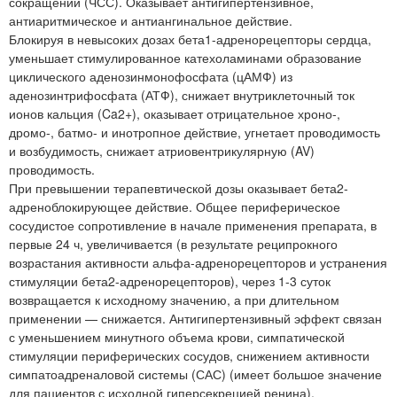
сокращений (ЧСС). Оказывает антигипертензивное,
антиаритмическое и антиангинальное действие.
Блокируя в невысоких дозах бета1-адренорецепторы сердца,
уменьшает стимулированное катехоламинами образование
циклического аденозинмонофосфата (цАМФ) из
аденозинтрифосфата (АТФ), снижает внутриклеточный ток
ионов кальция (Ca2+), оказывает отрицательное хроно-,
дромо-, батмо- и инотропное действие, угнетает проводимость
и возбудимость, снижает атриовентрикулярную (AV)
проводимость.
При превышении терапевтической дозы оказывает бета2-
адреноблокирующее действие. Общее периферическое
сосудистое сопротивление в начале применения препарата, в
первые 24 ч, увеличивается (в результате реципрокного
возрастания активности альфа-адренорецепторов и устранения
стимуляции бета2-адренорецепторов), через 1-3 суток
возвращается к исходному значению, а при длительном
применении — снижается. Антигипертензивный эффект связан
с уменьшением минутного объема крови, симпатической
стимуляции периферических сосудов, снижением активности
симпатоадреналовой системы (САС) (имеет большое значение
для пациентов с исходной гиперсекрецией ренина),