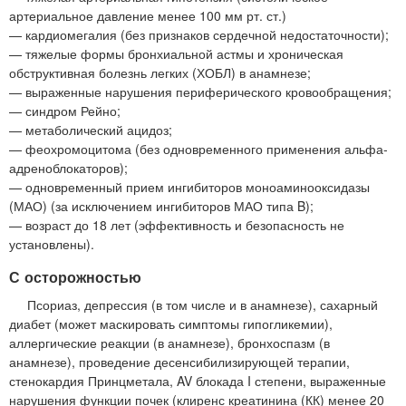
артериальное давление менее 100 мм рт. ст.)
— кардиомегалия (без признаков сердечной недостаточности);
— тяжелые формы бронхиальной астмы и хроническая
обструктивная болезнь легких (ХОБЛ) в анамнезе;
— выраженные нарушения периферического кровообращения;
— синдром Рейно;
— метаболический ацидоз;
— феохромоцитома (без одновременного применения альфа-
адреноблокаторов);
— одновременный прием ингибиторов моноаминооксидазы
(МАО) (за исключением ингибиторов МАО типа B);
— возраст до 18 лет (эффективность и безопасность не
установлены).
С осторожностью
Псориаз, депрессия (в том числе и в анамнезе), сахарный
диабет (может маскировать симптомы гипогликемии),
аллергические реакции (в анамнезе), бронхоспазм (в
анамнезе), проведение десенсибилизирующей терапии,
стенокардия Принцметала, AV блокада I степени, выраженные
нарушения функции почек (клиренс креатинина (КК) менее 20