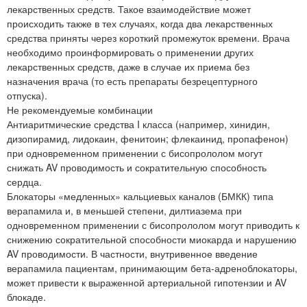
лекарственных средств. Такое взаимодействие может
происходить также в тех случаях, когда два лекарственных
средства приняты через короткий промежуток времени. Врача
необходимо проинформировать о применении других
лекарственных средств, даже в случае их приема без
назначения врача (то есть препараты безрецептурного
отпуска).
Не рекомендуемые комбинации
Антиаритмические средства I класса (например, хинидин,
дизопирамид, лидокаин, фенитоин; флекаинид, пропафенон)
при одновременном применении с бисопрололом могут
снижать AV проводимость и сократительную способность
сердца.
Блокаторы «медленных» кальциевых каналов (БМКК) типа
верапамила и, в меньшей степени, дилтиазема при
одновременном применении с бисопрололом могут приводить к
снижению сократительной способности миокарда и нарушению
AV проводимости. В частности, внутривенное введение
верапамила пациентам, принимающим бета-адреноблокаторы,
может привести к выраженной артериальной гипотензии и AV
блокаде.