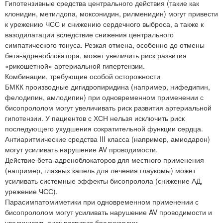
Гипотензивные средства центрального действия (такие как
клонидин, метилдопа, моксонидин, рилменидин) могут привести
к урежению ЧСС и снижению сердечного выброса, а также к
вазодилатации вследствие снижения центрального
симпатического тонуса. Резкая отмена, особенно до отмены
бета-адреноблокатора, может увеличить риск развития
«рикошетной» артериальной гипертензии.
Комбинации, требующие особой осторожности
БМКК производные дигидропиридина (например, нифедипин,
фелодипин, амлодипин) при одновременном применении с
бисопрололом могут увеличивать риск развития артериальной
гипотензии. У пациентов с ХСН нельзя исключить риск
последующего ухудшения сократительной функции сердца.
Антиаритмические средства III класса (например, амиодарон)
могут усиливать нарушение AV проводимости.
Действие бета-адреноблокаторов для местного применения
(например, глазных капель для лечения глаукомы) может
усиливать системные эффекты бисопролола (снижение АД,
урежение ЧСС).
Парасимпатомиметики при одновременном применении с
бисопрололом могут усиливать нарушение AV проводимости и
увеличивать риск развития брадикардии.