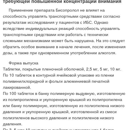
требующей повышенной концентрации внимания
Применение препарата Бисопролол не влияет на
способность управлять транспортными средствами согласно
результатам исследования у пациентов с ИБС. Однако
вследствие индивидуальных реакций способность управлять
транспортными средствами или работать с технически
сложными механизмами может быть нарушена. На это следует
обратить особое внимание в начале лечения, после изменения
дозы, а также при одновременном употреблении алкоголя.
Форма выпуска
Таблетки, покрытые пленочной оболочкой, 2,5 мг, 5 мг, 10 мг.
По 10 таблеток в контурной ячейковой упаковке из пленки
поливинилхлоридной и фольги алюминиевой печатной
лакированной.
По 100 таблеток в банку полимерную выдувную, изготовленную
из полипропилена и укупоренную крышкой из полипропилена
или банку полимерную, изготовленную из полиэтилена низкого
давления и укупоренную крышкой, изготовленной из смеси
полиэтиленов высокого давления и полиэтиленов низкого
давления.
По 3, 5 или 10 контурных ячейковых упаковок или 1 балке