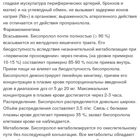
гладкая мускулатура периферических артерий, бронхов и
матки) и на углеводный обмен, не вызывает задержки ионов
натрия (Na+) в организме; выраженность атерогенного действия
не отличается от действия пропранолола.
Фармакокинетика
Всасывание. Бисопролол почти полностью (> 90 %)
всасывается из желудочно-кишечного тракта. Его
биодоступность вследствие незначительной метаболизации при
«первичном прохождении» через печень (на уровне примерно
10-15 %) составляет примерно 85-90 % после приема внутрь.
Прием пищи не влияет на биодоступность бисопролола.
Бисопролол демонстрирует линейную кинетику, причем его
концентрации в плазме крови пропорциональны введенной
дозе в диапазоне доз от 5 до 20 мг. Максимальная
концентрация в плазме крови достигается через 2-3 часа.
Распределение. Бисопролол распределяется довольно широко.
Объём распределения составляет 3,5 л/кг. Связь с белками
плазмы крови достигает примерно 35 %; захват бисопролола
клетками крови не наблюдается.
Метаболизм. Бисопролол метаболизируется по окислительному
пути без последующей конъюгации. Все метаболиты обладают