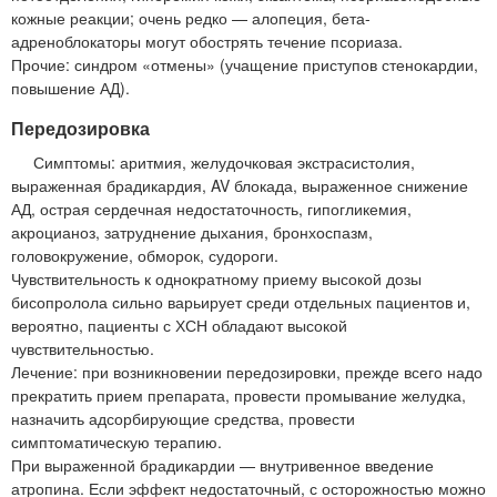
кожные реакции; очень редко — алопеция, бета-
адреноблокаторы могут обострять течение псориаза.
Прочие: синдром «отмены» (учащение приступов стенокардии,
повышение АД).
Передозировка
Симптомы: аритмия, желудочковая экстрасистолия,
выраженная брадикардия, AV блокада, выраженное снижение
АД, острая сердечная недостаточность, гипогликемия,
акроцианоз, затруднение дыхания, бронхоспазм,
головокружение, обморок, судороги.
Чувствительность к однократному приему высокой дозы
бисопролола сильно варьирует среди отдельных пациентов и,
вероятно, пациенты с ХСН обладают высокой
чувствительностью.
Лечение: при возникновении передозировки, прежде всего надо
прекратить прием препарата, провести промывание желудка,
назначить адсорбирующие средства, провести
симптоматическую терапию.
При выраженной брадикардии — внутривенное введение
атропина. Если эффект недостаточный, с осторожностью можно