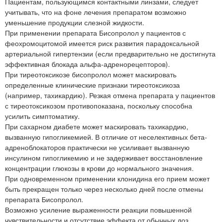
Пациентам, пользующимся контактными линзами, следует
учитывать, что на фоне лечения препаратом возможно
уменьшение продукции слезной жидкости.
При применении препарата Бисопролол у пациентов с
феохромоцитомой имеется риск развития парадоксальной
артериальной гипертензии (если предварительно не достигнута
эффективная блокада альфа-адренорецепторов).
При тиреотоксикозе бисопролол может маскировать
определенные клинические признаки тиреотоксикоза
(например, тахикардию). Резкая отмена препарата у пациентов
с тиреотоксикозом противопоказана, поскольку способна
усилить симптоматику.
При сахарном диабете может маскировать тахикардию,
вызванную гипогликемией. В отличие от неселективных бета-
адреноблокаторов практически не усиливает вызванную
инсулином гипогликемию и не задерживает восстановление
концентрации глюкозы в крови до нормального значения.
При одновременном применении клонидина его прием может
быть прекращен только через несколько дней после отмены
препарата Бисопролол.
Возможно усиление выраженности реакции повышенной
чувствительности и отсутствие эффекта от обычных доз