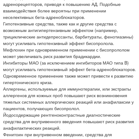
адренорецепторов, приводя к повышению АД. Подобные
взаимодействия более вероятны при применении
неселективных бета-адреноблокаторов.
Гипотензивные средства, также как и другие средства с
возможным антигипертензивным эффектом (например,
трициклические антидепрессанты, барбитураты, фенотиазины)
могут усиливать гипотензивный эффект бисопролола.
Мефлохин при одновременном применении с бисопрололом
может увеличивать риск развития брадикардии.
Ингибиторы МАО (за исключением ингибиторов МАО типа B)
могут усиливать гипотензивный эффект бета-адреноблокаторов.
Одновременное применение также может привести к развитию
гипертонического криза.
Аллергены, используемые для иммунотерапии, или экстракты
аллергенов для кожных проб повышают риск возникновения
тяжелых системных аллергических реакций или анафилаксии у
пациентов, получающих бисопролол.
Йодосодержащие рентгеноконтрастные диагностические
средства для внутривенного введения повышают риск развития
анафилактических реакций.
Фенитоин при внутривенном введении, средства для