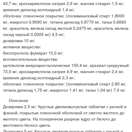
43,7 мг, кроскармеллоза натрия 2,9 мг, магния стеарат 1,5 мг,
кремния диоксид коллоидный 1,4 мг;
оболочка: пленочное покрытие: (поливиниловый спирт 1,8000
мг, макрогол 0,9090 мг, титана диоксид 0,8770 мг, тальк 0,6660
мг, краситель железа оксид желтый 0,2475 мг, краситель железа
оксид черный 0,0005 мг) 4,5 мг;
дозировка 10 мг:
активное вещество:
бисопролола фумарат 10,0 мг;
вспомогательные вещества:
целлюлоза микрокристаллическая 150,4 мг, крахмал кукурузный
73,0 мг, кроскармеллоза натрия 4,9 мг, магния стеарат 2,4 мг,
кремния диоксид коллоидный 2,3 мг;
оболочка: пленочное покрытие: (поливиниловый спирт 2,80 мг,
титана диоксид 1,75 мг, макрогол 1,41 мг, тальк 1,04 мг) 7,0 мг.
Описание
Дозировка 2,5 мг: Круглые двояковыпуклые таблетки с риской и
фаской, покрытые пленочной оболочкой от светло-желтого до
желтого цвета. На поперечном разрезе ядро от белого до
желтовато-белого цвета.
Дозировка 5 мг: Круглые двояковыпуклые таблетки с риской и