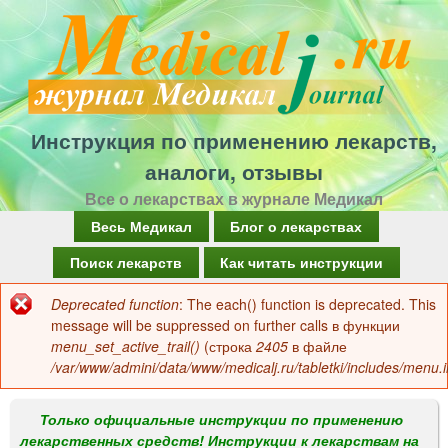
Перейти
к
основному
содержанию
Инструкция по применению лекарств,
аналоги, отзывы
Все о лекарствах в журнале Медикал
Г
Весь Медикал
Блог о лекарствах
л
Поиск лекарств
Как читать инструкции
а
Deprecated function
: The each() function is deprecated. This
Сообщение
в
message will be suppressed on further calls в функции
об
menu_set_active_trail()
(строка
2405
в файле
н
/var/www/admini/data/www/medicalj.ru/tabletki/includes/menu.i
ошибке
о
е
Только официальные инструкции по применению
лекарственных средств! Инструкции к лекарствам на