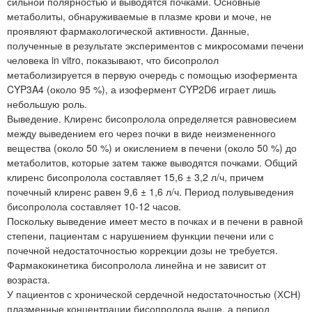
сильной полярностью и выводятся почками. Основные
метаболиты, обнаруживаемые в плазме крови и моче, не
проявляют фармакологической активности. Данные,
полученные в результате экспериментов с микросомами печени
человека in vitro, показывают, что бисопролол
метаболизируется в первую очередь с помощью изофермента
CYP3A4 (около 95 %), а изофермент CYP2D6 играет лишь
небольшую роль.
Выведение. Клиренс бисопролола определяется равновесием
между выведением его через почки в виде неизмененного
вещества (около 50 %) и окислением в печени (около 50 %) до
метаболитов, которые затем также выводятся почками. Общий
клиренс бисопролола составляет 15,6 ± 3,2 л/ч, причем
почечный клиренс равен 9,6 ± 1,6 л/ч. Период полувыведения
бисопролола составляет 10-12 часов.
Поскольку выведение имеет место в почках и в печени в равной
степени, пациентам с нарушением функции печени или с
почечной недостаточностью коррекции дозы не требуется.
Фармакокинетика бисопролола линейна и не зависит от
возраста.
У пациентов с хронической сердечной недостаточностью (ХСН)
плазменные концентрации бисопролола выше, а период