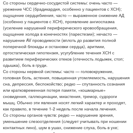
Со стороны сердечно-сосудистой системы: очень часто —
урежение ЧСС (брадикардия, особенно у пациентов с ХСН);
ощущение сердцебиения, часто — выраженное снижение АД
(особенно у пациентов с ХСН), проявление ангиоспазма
(усиление нарушений периферического кровообращения,
ощущение холода в конечностях (парестезии); нечасто —
нарушение AV проводимости (вплоть до развития полной
поперечной блокады и остановки сердца), аритмии,
ортостатическая гипотензия, усугубление течения ХСН с
развитием периферических отеков (отечность лодыжек, стоп;
одышка), боль в груди.
Со стороны нервной системы: часто — головокружение,
головная боль, астения, повышенная утомляемость, нарушения
сна, депрессия, беспокойство; редко — спутанность сознания
или кратковременная потеря памяти, «кошмарные»
сновидения, галлюцинации, миастения, тремор, судороги
мышц. Обычно эти явления носят легкий характер и проходят,
как правило, в течение 1-2 недель после начала лечения.
Со стороны органов чувств: редко — нарушение зрения,
уменьшение слезоотделения (следует учитывать при ношении
контактных линз), шум в ушах, снижение слуха, боль в ухе;