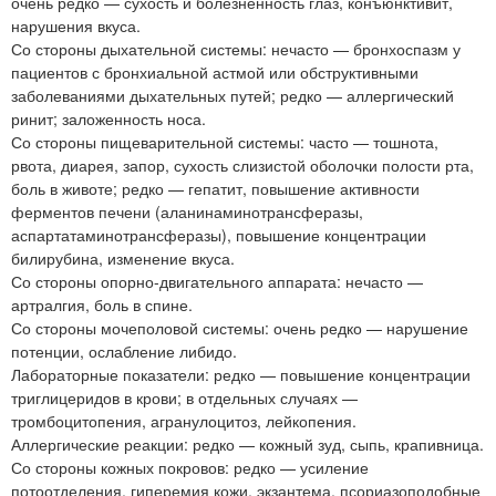
очень редко — сухость и болезненность глаз, конъюнктивит,
нарушения вкуса.
Со стороны дыхательной системы: нечасто — бронхоспазм у
пациентов с бронхиальной астмой или обструктивными
заболеваниями дыхательных путей; редко — аллергический
ринит; заложенность носа.
Со стороны пищеварительной системы: часто — тошнота,
рвота, диарея, запор, сухость слизистой оболочки полости рта,
боль в животе; редко — гепатит, повышение активности
ферментов печени (аланинаминотрансферазы,
аспартатаминотрансферазы), повышение концентрации
билирубина, изменение вкуса.
Со стороны опорно-двигательного аппарата: нечасто —
артралгия, боль в спине.
Со стороны мочеполовой системы: очень редко — нарушение
потенции, ослабление либидо.
Лабораторные показатели: редко — повышение концентрации
триглицеридов в крови; в отдельных случаях —
тромбоцитопения, агранулоцитоз, лейкопения.
Аллергические реакции: редко — кожный зуд, сыпь, крапивница.
Со стороны кожных покровов: редко — усиление
потоотделения, гиперемия кожи, экзантема, псориазоподобные