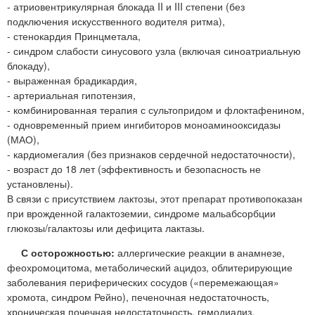
- атриовентрикулярная блокада II и III степени (без
подключения искусственного водителя ритма),
- стенокардия Принцметала,
- синдром слабости синусового узла (включая синоатриальную
блокаду),
- выраженная брадикардия,
- артериальная гипотензия,
- комбинированная терапия с сультопридом и флоктафенином,
- одновременный прием ингибиторов моноаминооксидазы
(МАО),
- кардиомегалия (без признаков сердечной недостаточности),
- возраст до 18 лет (эффективность и безопасность не
установлены).
В связи с присутствием лактозы, этот препарат противопоказан
при врожденной галактоземии, синдроме мальабсорбции
глюкозы/галактозы или дефицита лактазы.
С осторожностью:
аллергические реакции в анамнезе,
феохромоцитома, метаболический ацидоз, облитерирующие
заболевания периферических сосудов («перемежающая»
хромота, синдром Рейно), печеночная недостаточность,
хроническая почечная недостаточность, гемодиализ,