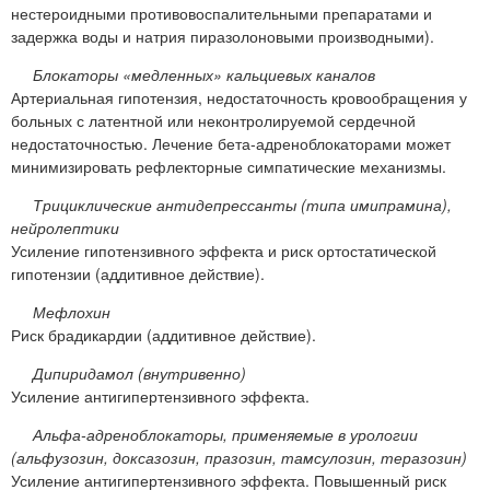
нестероидными противовоспалительными препаратами и
задержка воды и натрия пиразолоновыми производными).
Блокаторы «медленных» кальциевых каналов
Артериальная гипотензия, недостаточность кровообращения у
больных с латентной или неконтролируемой сердечной
недостаточностью. Лечение бета-адреноблокаторами может
минимизировать рефлекторные симпатические механизмы.
Трициклические антидепрессанты (типа имипрамина),
нейролептики
Усиление гипотензивного эффекта и риск ортостатической
гипотензии (аддитивное действие).
Мефлохин
Риск брадикардии (аддитивное действие).
Дипиридамол (внутривенно)
Усиление антигипертензивного эффекта.
Альфа-адреноблокаторы, применяемые в урологии
(альфузозин, доксазозин, празозин, тамсулозин, теразозин)
Усиление антигипертензивного эффекта. Повышенный риск