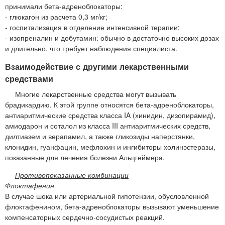
принимали бета-адреноблокаторы:
- глюкагон из расчета 0,3 мг/кг;
- госпитализация в отделение интенсивной терапии;
- изопреналин и добутамин: обычно в достаточно высоких дозах
и длительно, что требует наблюдения специалиста.
Взаимодействие с другими лекарственными
средствами
Многие лекарственные средства могут вызывать
брадикардию. К этой группе относятся бета-адреноблокаторы,
антиаритмические средства класса IA (хинидин, дизопирамид),
амиодарон и соталол из класса III антиаритмических средств,
дилтиазем и верапамил, а также гликозиды наперстянки,
клонидин, гуанфацин, мефлохин и ингибиторы холинэстеразы,
показанные для лечения болезни Альцгеймера.
Противопоказанные комбинации
Флоктафенин
В случае шока или артериальной гипотензии, обусловленной
флоктафенином, бета-адреноблокаторы вызывают уменьшение
компенсаторных сердечно-сосудистых реакций.