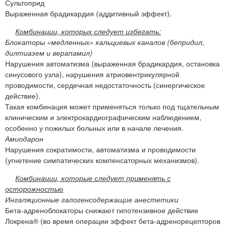
Сультоприд
Выраженная брадикардия (аддитивный эффект).
Комбинации, которых следует избегать:
Блокаторы «медленных» кальциевых каналов (бепридил,
дилтиазем и верапамил)
Нарушения автоматизма (выраженная брадикардия, остановка
синусового узла), нарушения атриовентрикулярной
проводимости, сердечная недостаточность (синергическое
действие).
Такая комбинация может применяться только под тщательным
клиническим и электрокардиографическим наблюдением,
особенно у пожилых больных или в начале лечения.
Амиодарон
Нарушения сократимости, автоматизма и проводимости
(угнетение симпатических компенсаторных механизмов).
Комбинации, которые следует применять с
осторожностью
Ингаляционные галогенсодержащие анестетики
Бета-адреноблокаторы снижают гипотензивное действие
Локрена® (во время операции эффект бета-адренорецепторов