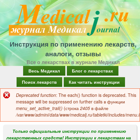
Перейти
к
основному
содержанию
Инструкция по применению лекарств,
аналоги, отзывы
Все о лекарствах в журнале Медикал
Г
Весь Медикал
Блог о лекарствах
л
Поиск лекарств
Как читать инструкции
а
Deprecated function
: The each() function is deprecated. This
Сообщение
в
message will be suppressed on further calls в функции
об
menu_set_active_trail()
(строка
2405
в файле
н
/var/www/admini/data/www/medicalj.ru/tabletki/includes/menu.i
ошибке
о
е
Только официальные инструкции по применению
лекарственных средств! Инструкции к лекарствам на