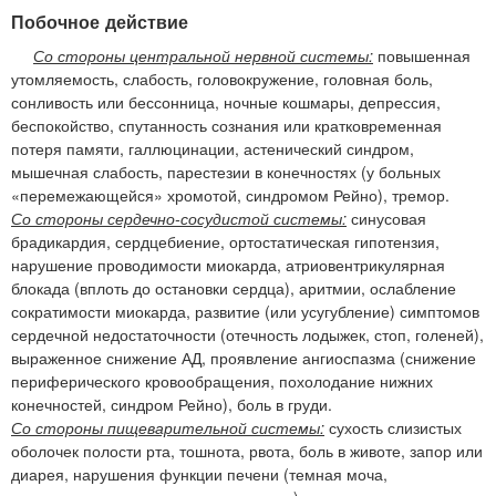
Побочное действие
Со стороны центральной нервной системы:
повышенная
утомляемость, слабость, головокружение, головная боль,
сонливость или бессонница, ночные кошмары, депрессия,
беспокойство, спутанность сознания или кратковременная
потеря памяти, галлюцинации, астенический синдром,
мышечная слабость, парестезии в конечностях (у больных
«перемежающейся» хромотой, синдромом Рейно), тремор.
Со стороны сердечно-сосудистой системы:
синусовая
брадикардия, сердцебиение, ортостатическая гипотензия,
нарушение проводимости миокарда, атриовентрикулярная
блокада (вплоть до остановки сердца), аритмии, ослабление
сократимости миокарда, развитие (или усугубление) симптомов
сердечной недостаточности (отечность лодыжек, стоп, голеней),
выраженное снижение АД, проявление ангиоспазма (снижение
периферического кровообращения, похолодание нижних
конечностей, синдром Рейно), боль в груди.
Со стороны пищеварительной системы:
сухость слизистых
оболочек полости рта, тошнота, рвота, боль в животе, запор или
диарея, нарушения функции печени (темная моча,