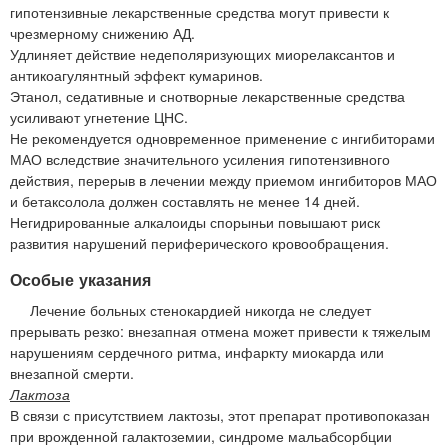
гипотензивные лекарственные средства могут привести к
чрезмерному снижению АД.
Удлиняет действие недеполяризующих миорелаксантов и
антикоагулянтный эффект кумаринов.
Этанол, седативные и снотворные лекарственные средства
усиливают угнетение ЦНС.
Не рекомендуется одновременное применение с ингибиторами
МАО вследствие значительного усиления гипотензивного
действия, перерыв в лечении между приемом ингибиторов МАО
и бетаксолола должен составлять не менее 14 дней.
Негидрированные алкалоиды спорыньи повышают риск
развития нарушений периферического кровообращения.
Особые указания
Лечение больных стенокардией никогда не следует
прерывать резко: внезапная отмена может привести к тяжелым
нарушениям сердечного ритма, инфаркту миокарда или
внезапной смерти.
Лактоза
В связи с присутствием лактозы, этот препарат противопоказан
при врожденной галактоземии, синдроме мальабсорбции