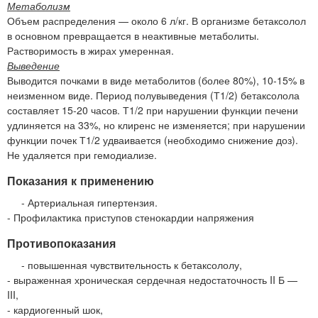
Метаболизм
Объем распределения — около 6 л/кг. В организме бетаксолол
в основном превращается в неактивные метаболиты.
Растворимость в жирах умеренная.
Выведение
Выводится почками в виде метаболитов (более 80%), 10-15% в
неизменном виде. Период полувыведения (Т1/2) бетаксолола
составляет 15-20 часов. Т1/2 при нарушении функции печени
удлиняется на 33%, но клиренс не изменяется; при нарушении
функции почек Т1/2 удваивается (необходимо снижение доз).
Не удаляется при гемодиализе.
Показания к применению
- Артериальная гипертензия.
- Профилактика приступов стенокардии напряжения
Противопоказания
- повышенная чувствительность к бетаксололу,
- выраженная хроническая сердечная недостаточность II Б —
III,
- кардиогенный шок,