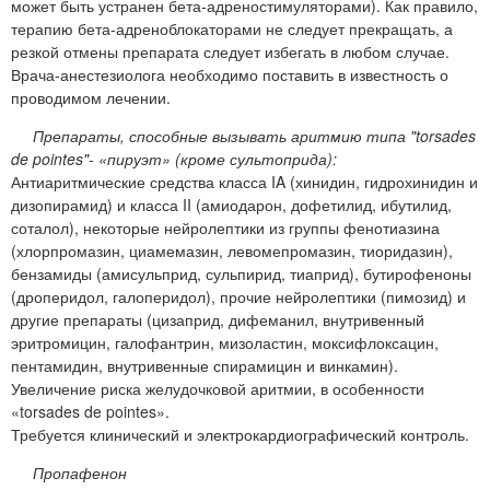
может быть устранен бета-адреностимуляторами). Как правило,
терапию бета-адреноблокаторами не следует прекращать, а
резкой отмены препарата следует избегать в любом случае.
Врача-анестезиолога необходимо поставить в известность о
проводимом лечении.
Препараты, способные вызывать аритмию типа "torsades
de pointes"- «пируэт» (кроме сультоприда):
Антиаритмические средства класса IA (хинидин, гидрохинидин и
дизопирамид) и класса II (амиодарон, дофетилид, ибутилид,
соталол), некоторые нейролептики из группы фенотиазина
(хлорпромазин, циамемазин, левомепромазин, тиоридазин),
бензамиды (амисульприд, сульпирид, тиаприд), бутирофеноны
(дроперидол, галоперидол), прочие нейролептики (пимозид) и
другие препараты (цизаприд, дифеманил, внутривенный
эритромицин, галофантрин, мизоластин, моксифлоксацин,
пентамидин, внутривенные спирамицин и винкамин).
Увеличение риска желудочковой аритмии, в особенности
«torsades de pointes».
Требуется клинический и электрокардиографический контроль.
Пропафенон