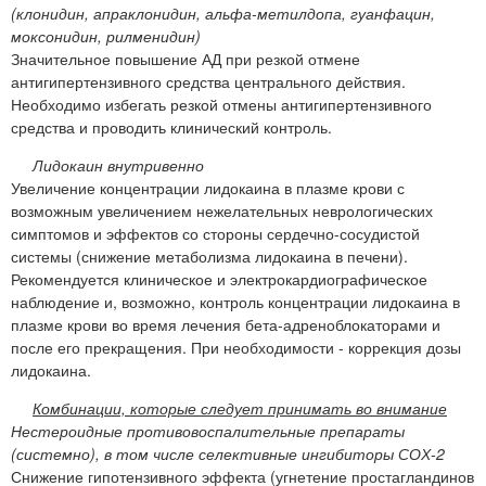
(клонидин, апраклонидин, альфа-метилдопа, гуанфацин,
моксонидин, рилменидин)
Значительное повышение АД при резкой отмене
антигипертензивного средства центрального действия.
Необходимо избегать резкой отмены антигипертензивного
средства и проводить клинический контроль.
Лидокаин внутривенно
Увеличение концентрации лидокаина в плазме крови с
возможным увеличением нежелательных неврологических
симптомов и эффектов со стороны сердечно-сосудистой
системы (снижение метаболизма лидокаина в печени).
Рекомендуется клиническое и электрокардиографическое
наблюдение и, возможно, контроль концентрации лидокаина в
плазме крови во время лечения бета-адреноблокаторами и
после его прекращения. При необходимости - коррекция дозы
лидокаина.
Комбинации, которые следует принимать во внимание
Нестероидные противовоспалительные препараты
(системно), в том числе селективные ингибиторы СОХ-2
Снижение гипотензивного эффекта (угнетение простагландинов