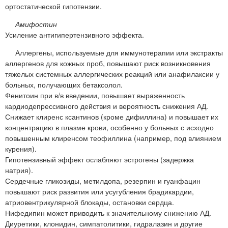
ортостатической гипотензии.
Амифостин
Усиление антигипертензивного эффекта.
Аллергены, используемые для иммунотерапии или экстракты
аллергенов для кожных проб, повышают риск возникновения
тяжелых системных аллергических реакций или анафилаксии у
больных, получающих бетаксолол.
Фенитоин при в/в введении, повышает выраженность
кардиодепрессивного действия и вероятность снижения АД.
Снижает клиренс ксантинов (кроме дифиллина) и повышает их
концентрацию в плазме крови, особенно у больных с исходно
повышенным клиренсом теофиллина (например, под влиянием
курения).
Гипотензивный эффект ослабляют эстрогены (задержка
натрия).
Сердечные гликозиды, метилдопа, резерпин и гуанфацин
повышают риск развития или усугубления брадикардии,
атриовентрикулярной блокады, остановки сердца.
Нифедипин может приводить к значительному снижению АД.
Диуретики, клонидин, симпатолитики, гидралазин и другие