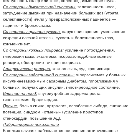
желтушность склер или кожи, холестаз), изменение вкуса.
Со стороны дыхательной системы:
заложенность носа,
затруднение дыхания при назначении больших доз (утрата
селективности) и/или у предрасположенных пациентов —
ларинго- и бронхоспазм.
Со стороны органов чувств:
нарушения зрения, уменьшение
секреции слезной железы, сухость и болезненность глаз,
конъюнктивит.
Со стороны кожных покровов:
усиление потоотделения,
гиперемия кожи, экзантема, псориазоподобные кожные
реакции, обострение течения псориаза.
Аллергические реакции:
кожная сыпь, зуд, крапивница.
Со стороны эндокринной системы:
гипергликемия у больных
инсулиннезависимым сахарным диабетом, гипогликемия у
больных, получающих инсулин, гипотиреоидное состояние.
Влияние на плод:
внутриутробная задержка роста,
гипогликемия, брадикардия.
Прочие:
боль в спине, артралгия, ослабление либидо, снижение
потенции, синдром «отмены» (усиление приступов
стенокардии, повышение АД).
Лабораторные показатели
В редких случаях наблюдается появление антинуклеарных