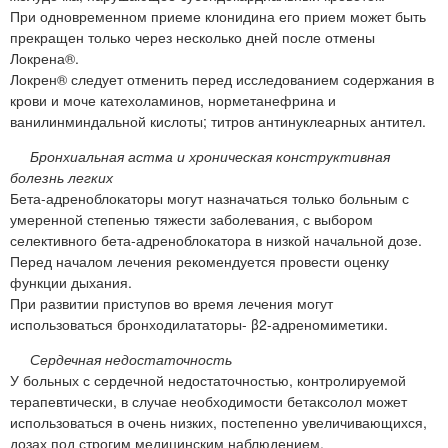
При одновременном приеме клонидина его прием может быть
прекращен только через несколько дней после отмены
Локрена®.
Локрен® следует отменить перед исследованием содержания в
крови и моче катехоламинов, норметанефрина и
ванилинминдальной кислоты; титров антинуклеарных антител.
Бронхиальная астма и хроническая конструктивная
болезнь легких
Бета-адреноблокаторы могут назначаться только больным с
умеренной степенью тяжести заболевания, с выбором
селективного бета-адреноблокатора в низкой начальной дозе.
Перед началом лечения рекомендуется провести оценку
функции дыхания.
При развитии приступов во время лечения могут
использоваться бронходилататоры- β2-адреномиметики.
Сердечная недостаточность
У больных с сердечной недостаточностью, контролируемой
терапевтически, в случае необходимости бетаксолол может
использоваться в очень низких, постепенно увеличивающихся,
дозах под строгим медицинским наблюдением.