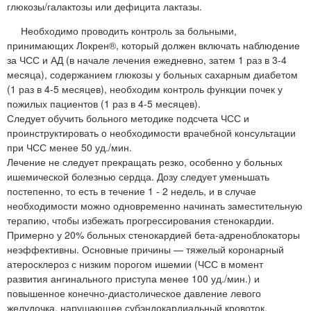
глюкозы/галактозы или дефицита лактазы.
Необходимо проводить контроль за больными,
принимающих Локрен®, который должен включать наблюдение
за ЧСС и АД (в начале лечения ежедневно, затем 1 раз в 3-4
месяца), содержанием глюкозы у больных сахарным диабетом
(1 раз в 4-5 месяцев), необходим контроль функции почек у
пожилых пациентов (1 раз в 4-5 месяцев).
Следует обучить больного методике подсчета ЧСС и
проинструктировать о необходимости врачебной консультации
при ЧСС менее 50 уд./мин.
Лечение не следует прекращать резко, особенно у больных
ишемической болезнью сердца. Дозу следует уменьшать
постепенно, то есть в течение 1 - 2 недель, и в случае
необходимости можно одновременно начинать заместительную
терапию, чтобы избежать прогрессирования стенокардии.
Примерно у 20% больных стенокардией бета-адреноблокаторы
неэффективны. Основные причины — тяжелый коронарный
атеросклероз с низким порогом ишемии (ЧСС в момент
развития ангинального приступа менее 100 уд./мин.) и
повышенное конечно-диастолическое давление левого
желудочка, нарушающее субэндокардиальный кровоток.