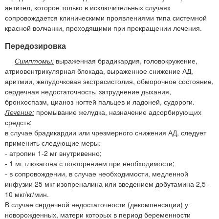
антител, которое только в исключительных случаях
сопровождается клиническими проявлениями типа системной
красной волчанки, проходящими при прекращении лечения.
Передозировка
Симптомы:
выраженная брадикардия, головокружение,
атриовентрикулярная блокада, выраженное снижение АД,
аритмии, желудочковая экстрасистолия, обморочное состояние,
сердечная недостаточность, затруднение дыхания,
бронхоспазм, цианоз ногтей пальцев и ладоней, судороги.
Лечение:
промывание желудка, назначение адсорбирующих
средств;
в случае брадикардии или чрезмерного снижения АД, следует
применить следующие меры:
- атропин 1-2 мг внутривенно;
- 1 мг глюкагона с повторением при необходимости;
- в сопровождении, в случае необходимости, медленной
инфузии 25 мкг изопреналина или введением добутамина 2,5-
10 мкг/кг/мин.
В случае сердечной недостаточности (декомпенсации) у
новорожденных, матери которых в период беременности