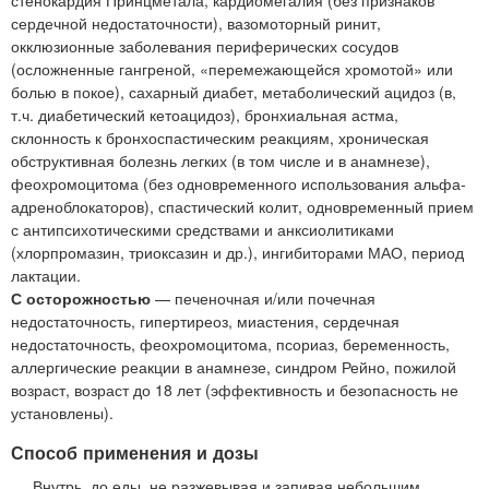
сердечной недостаточности), вазомоторный ринит,
окклюзионные заболевания периферических сосудов
(осложненные гангреной, «перемежающейся хромотой» или
болью в покое), сахарный диабет, метаболический ацидоз (в,
т.ч. диабетический кетоацидоз), бронхиальная астма,
склонность к бронхоспастическим реакциям, хроническая
обструктивная болезнь легких (в том числе и в анамнезе),
феохромоцитома (без одновременного использования альфа-
адреноблокаторов), спастический колит, одновременный прием
с антипсихотическими средствами и анксиолитиками
(хлорпромазин, триоксазин и др.), ингибиторами МАО, период
лактации.
С осторожностью
— печеночная и/или почечная
недостаточность, гипертиреоз, миастения, сердечная
недостаточность, феохромоцитома, псориаз, беременность,
аллергические реакции в анамнезе, синдром Рейно, пожилой
возраст, возраст до 18 лет (эффективность и безопасность не
установлены).
Способ применения и дозы
Внутрь, до еды, не разжевывая и запивая небольшим