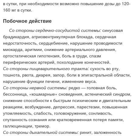
в сутки, при необходимости возможно повышение дозы до 120-
160 мг в сутки.
Побочное действие
Со стороны сердечно-сосудистой системы:
синусовая
брадикардия, атриовентрикулярная блокада, сердечная
недостаточность, сердцебиение, нарушение проводимости
миокарда, аритмии, снижение артериального давления,
ортостатическая гипотензия, боль в груди, спазм
периферических артерий, похолодание конечностей.
Со стороны пищеварительного тракта:
сухость во рту,
тошнота, рвота, диарея, запор, боли в эпигастральной области,
нарушение функции печени, изменение вкуса.
Со стороны нервной системы:
редко — головная боль,
бессонница, «кошмарные» сновидения, астенический синдром,
снижение способности к быстрым психическим и двигательным
реакциям, возбуждение, депрессия, парестезии, повышенная
утомляемость, слабость, головокружение, сонливость,
спутанность сознания или кратковременная потеря памяти,
галлюцинации, тремор.
Со стороны дыхательной системы:
ринит, заложенность