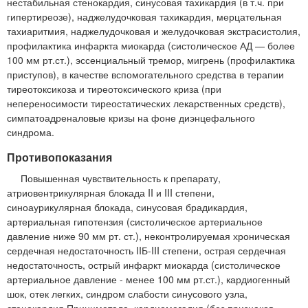
нестабильная стенокардия, синусовая тахикардия (в т.ч. при
гипертиреозе), наджелудочковая тахикардия, мерцательная
тахиаритмия, наджелудочковая и желудочковая экстрасистолия,
профилактика инфаркта миокарда (систолическое АД — более
100 мм рт.ст.), эссенциальный тремор, мигрень (профилактика
приступов), в качестве вспомогательного средства в терапии
тиреотоксикоза и тиреотоксического криза (при
непереносимости тиреостатических лекарственных средств),
симпатоадреналовые кризы на фоне диэнцефального
синдрома.
Противопоказания
Повышенная чувствительность к препарату,
атриовентрикулярная блокада II и III степени,
синоаурикулярная блокада, синусовая брадикардия,
артериальная гипотензия (систолическое артериальное
давление ниже 90 мм рт. ст.), неконтролируемая хроническая
сердечная недостаточность IIБ-III степени, острая сердечная
недостаточность, острый инфаркт миокарда (систолическое
артериальное давление - менее 100 мм рт.ст.), кардиогенный
шок, отек легких, синдром слабости синусового узла,
стенокардия Принцметала, кардиомегалия (без признаков