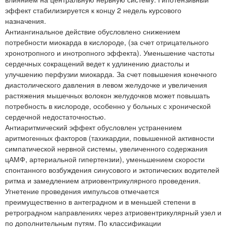
эффект стабилизируется к концу 2 недель курсового
назначения.
Антиангинальное действие обусловлено снижением
потребности миокарда в кислороде, (за счет отрицательного
хронотропного и инотропного эффекта). Уменьшение частоты
сердечных сокращений ведет к удлинению диастолы и
улучшению перфузии миокарда. За счет повышения конечного
диастолического давления в левом желудочке и увеличения
растяжения мышечных волокон желудочков может повышать
потребность в кислороде, особенно у больных с хронической
сердечной недостаточностью.
Антиаритмический эффект обусловлен устранением
аритмогенных факторов (тахикардии, повышенной активности
симпатической нервной системы, увеличенного содержания
цАМФ, артериальной гипертензии), уменьшением скорости
спонтанного возбуждения синусового и эктопических водителей
ритма и замедлением атриовентрикулярного проведения.
Угнетение проведения импульсов отмечается
преимущественно в антеградном и в меньшей степени в
ретроградном направлениях через атриовентрикулярный узел и
по дополнительным путям. По классификации