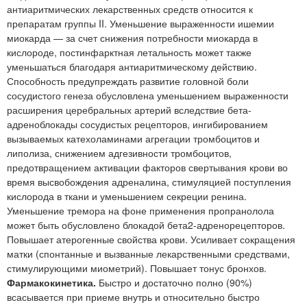
антиаритмических лекарственных средств относится к
препаратам группы II. Уменьшение выраженности ишемии
миокарда — за счет снижения потребности миокарда в
кислороде, постинфарктная летальность может также
уменьшаться благодаря антиаритмическому действию.
Способность предупреждать развитие головной боли
сосудистого генеза обусловлена уменьшением выраженности
расширения церебральных артерий вследствие бета-
адреноблокады сосудистых рецепторов, ингибированием
вызываемых катехоламинами агрегации тромбоцитов и
липолиза, снижением адгезивности тромбоцитов,
предотвращением активации факторов свертывания крови во
время высвобождения адреналина, стимуляцией поступления
кислорода в ткани и уменьшением секреции ренина.
Уменьшение тремора на фоне применения пропранолола
может быть обусловлено блокадой бета2-адренорецепторов.
Повышает атерогенные свойства крови. Усиливает сокращения
матки (спонтанные и вызванные лекарственными средствами,
стимулирующими миометрий). Повышает тонус бронхов.
Фармакокинетика.
Быстро и достаточно полно (90%)
всасывается при приеме внутрь и относительно быстро