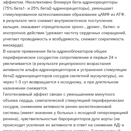
эффектом. Неселективно блокируя бета-адренорецепторы
(75% бета1- и 25% бета2-адренорецепторы), уменьшает
стимулированное катехоламинами образование цАМФ из АТФ,
в результате чего снижает внутриклеточное поступление
кальция, оказывает отрицательное хроно-, дромо-, батмо- и
инотропное действие (урежает частоту сердечных сокращений,
угнетает проводимость и возбудимость, снижает сократимость
миокарда).
В начале применения бета-адреноблокаторов общее
периферическое сосудистое сопротивление в первые 24 ч
увеличивается (в результате реципрокного возрастания
активности альфа-адренорецепторов и устранения стимуляции
бета2-адренорецепторов сосудов скелетной мускулатуры), но
через 1-3 сут возвращается к исходному, а при длительном
назначении снижается.
Гипотензивный эффект связан с уменьшением минутного
объема сердца, симпатической стимуляцией периферических
сосудов, снижением активности ренин-ангиотензиновой
системы (имеет значение у больных с исходной гиперсекрецией
ренина), чувствительностью барорецепторов дуги аорты (не
происходит усиления их активности в ответ на снижение АД) и
влиянием на центральную нервную систему. Гипотензивный