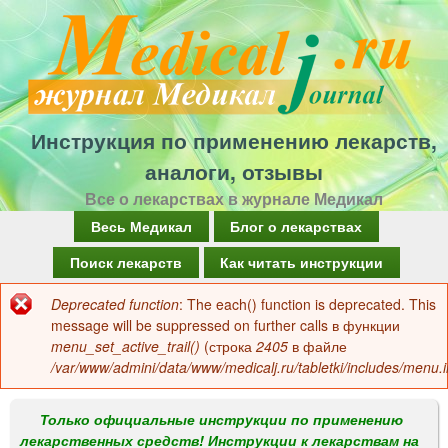
Перейти
к
основному
содержанию
Инструкция по применению лекарств,
аналоги, отзывы
Все о лекарствах в журнале Медикал
Г
Весь Медикал
Блог о лекарствах
л
Поиск лекарств
Как читать инструкции
а
Deprecated function
: The each() function is deprecated. This
Сообщение
в
message will be suppressed on further calls в функции
об
menu_set_active_trail()
(строка
2405
в файле
н
/var/www/admini/data/www/medicalj.ru/tabletki/includes/menu.i
ошибке
о
е
Только официальные инструкции по применению
лекарственных средств! Инструкции к лекарствам на