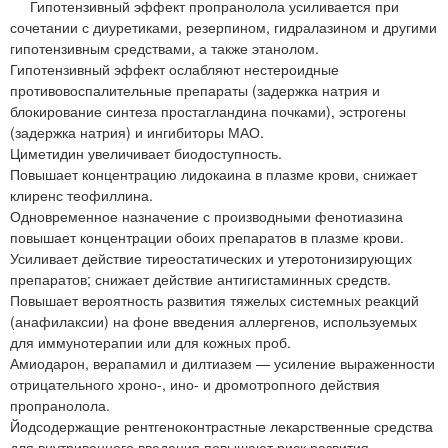
Гипотензивный эффект пропранолола усиливается при
сочетании с диуретиками, резерпином, гидралазином и другими
гипотензивным средствами, а также этанолом.
Гипотензивный эффект ослабляют нестероидные
противовоспалительные препараты (задержка натрия и
блокирование синтеза простагландина почками), эстрогены
(задержка натрия) и ингибиторы МАО.
Циметидин увеличивает биодоступность.
Повышает концентрацию лидокаина в плазме крови, снижает
клиренс теофиллина.
Одновременное назначение с производными фенотиазина
повышает концентрации обоих препаратов в плазме крови.
Усиливает действие тиреостатических и утеротонизирующих
препаратов; снижает действие антигистаминных средств.
Повышает вероятность развития тяжелых системных реакций
(анафилаксии) на фоне введения аллергенов, используемых
для иммунотерапии или для кожных проб.
Амиодарон, верапамил и дилтиазем — усиление выраженности
отрицательного хроно-, ино- и дромотропного действия
пропранолола.
Йодсодержащие рентгеноконтрастные лекарственные средства
для внутривенного введения повышают риск развития