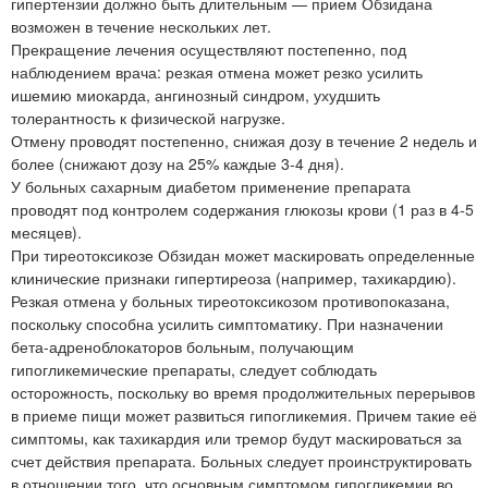
гипертензии должно быть длительным — прием Обзидана
возможен в течение нескольких лет.
Прекращение лечения осуществляют постепенно, под
наблюдением врача: резкая отмена может резко усилить
ишемию миокарда, ангинозный синдром, ухудшить
толерантность к физической нагрузке.
Отмену проводят постепенно, снижая дозу в течение 2 недель и
более (снижают дозу на 25% каждые 3-4 дня).
У больных сахарным диабетом применение препарата
проводят под контролем содержания глюкозы крови (1 раз в 4-5
месяцев).
При тиреотоксикозе Обзидан может маскировать определенные
клинические признаки гипертиреоза (например, тахикардию).
Резкая отмена у больных тиреотоксикозом противопоказана,
поскольку способна усилить симптоматику. При назначении
бета-адреноблокаторов больным, получающим
гипогликемические препараты, следует соблюдать
осторожность, поскольку во время продолжительных перерывов
в приеме пищи может развиться гипогликемия. Причем такие её
симптомы, как тахикардия или тремор будут маскироваться за
счет действия препарата. Больных следует проинструктировать
в отношении того, что основным симптомом гипогликемии во