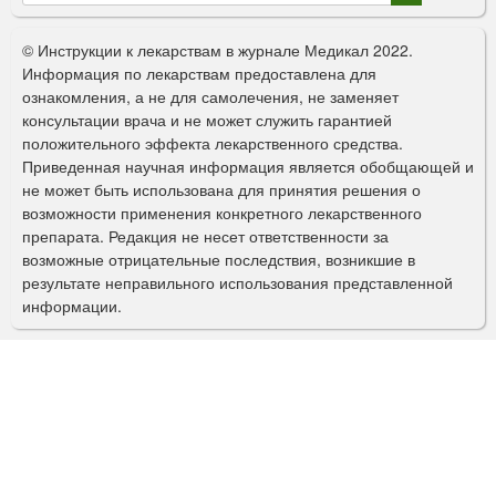
Ф
о
© Инструкции к лекарствам в журнале Медикал 2022.
р
Информация по лекарствам предоставлена для
ознакомления, а не для самолечения, не заменяет
м
консультации врача и не может служить гарантией
а
положительного эффекта лекарственного средства.
Приведенная научная информация является обобщающей и
п
не может быть использована для принятия решения о
о
возможности применения конкретного лекарственного
препарата. Редакция не несет ответственности за
и
возможные отрицательные последствия, возникшие в
с
результате неправильного использования представленной
информации.
к
а