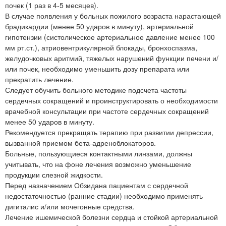
почек (1 раз в 4-5 месяцев).
В случае появления у больных пожилого возраста нарастающей
брадикардии (менее 50 ударов в минуту), артериальной
гипотензии (систолическое артериальное давление менее 100
мм рт.ст.), атриовентрикулярной блокады, бронхоспазма,
желудочковых аритмий, тяжелых нарушений функции печени и/
или почек, необходимо уменьшить дозу препарата или
прекратить лечение.
Следует обучить больного методике подсчета частоты
сердечных сокращений и проинструктировать о необходимости
врачебной консультации при частоте сердечных сокращений
менее 50 ударов в минуту.
Рекомендуется прекращать терапию при развитии депрессии,
вызванной приемом бета-адреноблокаторов.
Больные, пользующиеся контактными линзами, должны
учитывать, что на фоне лечения возможно уменьшение
продукции слезной жидкости.
Перед назначением Обзидана пациентам с сердечной
недостаточностью (ранние стадии) необходимо применять
дигиталис и/или мочегонные средства.
Лечение ишемической болезни сердца и стойкой артериальной