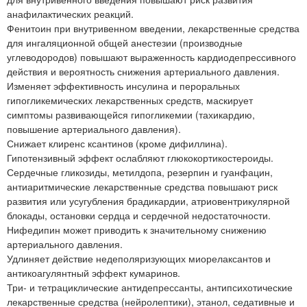
анафилактических реакций.
Фенитоин при внутривенном введении, лекарственные средства
для ингаляционной общей анестезии (производные
углеводородов) повышают выраженность кардиодепрессивного
действия и вероятность снижения артериального давления.
Изменяет эффективность инсулина и пероральных
гипогликемических лекарственных средств, маскирует
симптомы развивающейся гипогликемии (тахикардию,
повышение артериального давления).
Снижает клиренс ксантинов (кроме дифиллина).
Гипотензивный эффект ослабляют глюкокортикостероиды.
Сердечные гликозиды, метилдопа, резерпин и гуанфацин,
антиаритмические лекарственные средства повышают риск
развития или усугубления брадикардии, атриовентрикулярной
блокады, остановки сердца и сердечной недостаточности.
Нифедипин может приводить к значительному снижению
артериального давления.
Удлиняет действие недеполяризующих миорелаксантов и
антикоагулянтный эффект кумаринов.
Три- и тетрациклические антидепрессанты, антипсихотические
лекарственные средства (нейролептики), этанол, седативные и