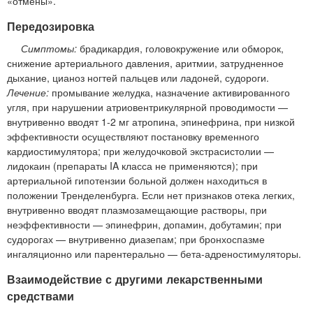
«отмены».
Передозировка
Симптомы:
брадикардия, головокружение или обморок,
снижение артериального давления, аритмии, затрудненное
дыхание, цианоз ногтей пальцев или ладоней, судороги.
Лечение:
промывание желудка, назначение активированного
угля, при нарушении атриовентрикулярной проводимости —
внутривенно вводят 1-2 мг атропина, эпинефрина, при низкой
эффективности осуществляют постановку временного
кардиостимулятора; при желудочковой экстрасистолии —
лидокаин (препараты IA класса не применяются); при
артериальной гипотензии больной должен находиться в
положении Тренделенбурга. Если нет признаков отека легких,
внутривенно вводят плазмозамещающие растворы, при
неэффективности — эпинефрин, допамин, добутамин; при
судорогах — внутривенно диазепам; при бронхоспазме
ингаляционно или парентерально — бета-адреностимуляторы.
Взаимодействие с другими лекарственными
средствами