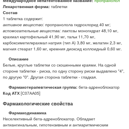
Международное непатентованное название:
пропранолол
Лекарственная форма:
таблетки
Состав
1 таблетка содержит:
активное вещество:
пропранолола гидрохлорид 40 мг;
вспомогательные вещества:
лактозы моногидрат 48,10 мг,
крахмал картофельный 41,90 мг, тальк 11,70 мг,
карбоксиметилкрахмал натрия (тип А) 3,80 мг, желатин 2,3 мг,
магния стеарат 1,60 мг, кремния диоксид коллоидный 0,60 мг.
Описание
Белые, круглые таблетки со скошенными краями. На одной
стороне таблетки - риска, по одну сторону риски выдавлено "4",
по другую "0". Другая сторона таблетки - гладкая.
Фармакотерапевтическая группа:
бета-адреноблокатор
Код АТХ
[С07АА05]
Фармакологические свойства
Фармакодинамика
Неселективный бета-адреноблокатор. Обладает
антиангинальным, гипотензивным и антиаритмическим