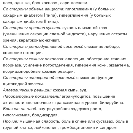
носа, одышка, бронхоспазм, ларингоспазм.
Со стороны обмена веществ:
гипогликемия (у больных
сахарным диабетом I типа), гипергликемия (у больных
сахарным диабетом II типа).
Со стороны органов чувств:
сухость слизистой глаз
(уменьшение секреции слезной жидкости), нарушение остроты
зрения, кератоконъюнктивит.
Со стороны репродуктивной системы:
снижение либидо,
снижение потенции.
Со стороны кожных покровов:
алопеция, обострение течения
псориаза, усиление потоотделения, гиперемия кожи, экзантема,
псориазоподобные кожные реакции.
Со стороны эндокринной системы:
снижение функции
щитовидной железы.
Аллергические реакции:
кожная сыпь, зуд.
Лабораторные показатели:
агранулоцитоз, повышение
активности «печеночных» трансаминаз и уровня билирубина.
Влияние на плод:
внутриутробная задержка роста,
гипогликемия, брадикардия.
Прочие:
мышечная слабость, боль в спине или суставах, боль в
грудной клетке, лейкопения, тромбоцитопения и синдром