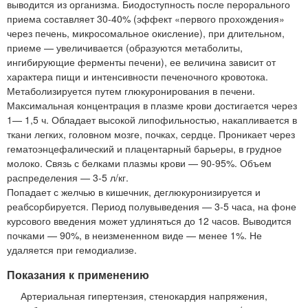
выводится из организма. Биодоступность после перорального
приема составляет 30-40% (эффект «первого прохождения»
через печень, микросомальное окисление), при длительном,
приеме — увеличивается (образуются метаболиты,
ингибирующие ферменты печени), ее величина зависит от
характера пищи и интенсивности печеночного кровотока.
Метаболизируется путем глюкуронирования в печени.
Максимальная концентрация в плазме крови достигается через
1— 1,5 ч. Обладает высокой липофильностью, накапливается в
ткани легких, головном мозге, почках, сердце. Проникает через
гематоэнцефалический и плацентарный барьеры, в грудное
молоко. Связь с белками плазмы крови — 90-95%. Объем
распределения — 3-5 л/кг.
Попадает с желчью в кишечник, деглюкуронизируется и
реабсорбируется. Период полувыведения — 3-5 часа, на фоне
курсового введения может удлиняться до 12 часов. Выводится
почками — 90%, в неизмененном виде — менее 1%. Не
удаляется при гемодиализе.
Показания к применению
Артериальная гипертензия, стенокардия напряжения,