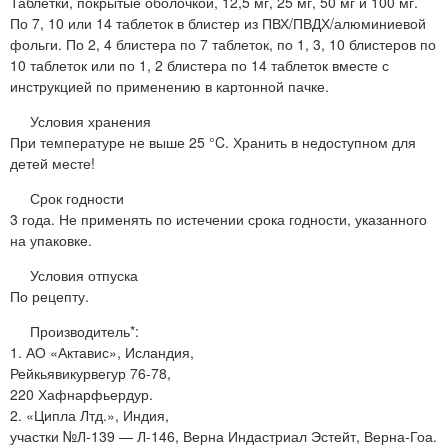
Таблетки, покрытые оболочкой, 12,5 мг, 25 мг, 50 мг и 100 мг.
По 7, 10 или 14 таблеток в блистер из ПВХ/ПВДХ/алюминиевой
фольги. По 2, 4 блистера по 7 таблеток, по 1, 3, 10 блистеров по
10 таблеток или по 1, 2 блистера по 14 таблеток вместе с
инструкцией по применению в картонной пачке.
Условия хранения
При температуре не выше 25 °C. Хранить в недоступном для
детей месте!
Срок годности
3 года. Не применять по истечении срока годности, указанного
на упаковке.
Условия отпуска
По рецепту.
Производитель*:
1. АО «Актавис», Исландия,
Рейкьявикурвегур 76-78,
220 Хафнарфьердур.
2. «Ципла Лтд.», Индия,
участки №Л-139 — Л-146, Верна Индастриал Эстейт, Верна-Гоа.