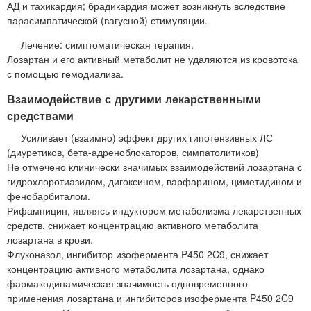
АД и тахикардия; брадикардия может возникнуть вследствие
парасимпатической (вагусной) стимуляции.
Лечение: симптоматическая терапия.
Лозартан и его активный метаболит не удаляются из кровотока
с помощью гемодиализа.
Взаимодействие с другими лекарственными
средствами
Усиливает (взаимно) эффект других гипотензивных ЛС
(диуретиков, бета-адреноблокаторов, симпатолитиков)
Не отмечено клинически значимых взаимодействий лозартана с
гидрохлоротиазидом, дигоксином, варфарином, циметидином и
фенобарбиталом.
Рифампицин, являясь индуктором метаболизма лекарственных
средств, снижает концентрацию активного метаболита
лозартана в крови.
Флуконазол, ингибитор изофермента P450 2C9, снижает
концентрацию активного метаболита лозартана, однако
фармакодинамическая значимость одновременного
применения лозартана и ингибиторов изофермента P450 2C9