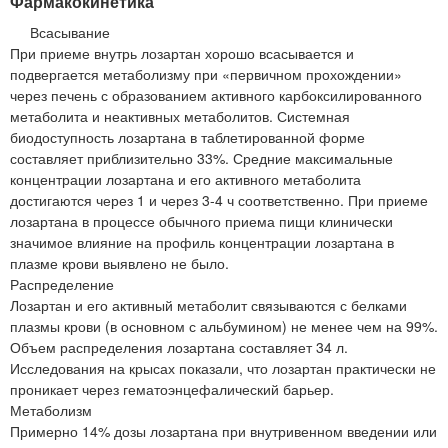
Фармакокинетика
Всасывание
При приеме внутрь лозартан хорошо всасывается и
подвергается метаболизму при «первичном прохождении»
через печень с образованием активного карбоксилированного
метаболита и неактивных метаболитов. Системная
биодоступность лозартана в таблетированной форме
составляет приблизительно 33%. Средние максимальные
концентрации лозартана и его активного метаболита
достигаются через 1 и через 3-4 ч соответственно. При приеме
лозартана в процессе обычного приема пищи клинически
значимое влияние на профиль концентрации лозартана в
плазме крови выявлено не было.
Распределение
Лозартан и его активный метаболит связываются с белками
плазмы крови (в основном с альбумином) не менее чем на 99%.
Объем распределения лозартана составляет 34 л.
Исследования на крысах показали, что лозартан практически не
проникает через гематоэнцефалический барьер.
Метаболизм
Примерно 14% дозы лозартана при внутривенном введении или