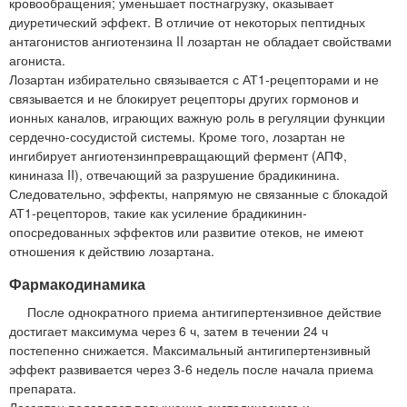
кровообращения; уменьшает постнагрузку, оказывает
диуретический эффект. В отличие от некоторых пептидных
антагонистов ангиотензина II лозартан не обладает свойствами
агониста.
Лозартан избирательно связывается с АТ1-рецепторами и не
связывается и не блокирует рецепторы других гормонов и
ионных каналов, играющих важную роль в регуляции функции
сердечно-сосудистой системы. Кроме того, лозартан не
ингибирует ангиотензинпревращающий фермент (АПФ,
кининаза II), отвечающий за разрушение брадикинина.
Следовательно, эффекты, напрямую не связанные с блокадой
АТ1-рецепторов, такие как усиление брадикинин-
опосредованных эффектов или развитие отеков, не имеют
отношения к действию лозартана.
Фармакодинамика
После однократного приема антигипертензивное действие
достигает максимума через 6 ч, затем в течении 24 ч
постепенно снижается. Максимальный антигипертензивный
эффект развивается через 3-6 недель после начала приема
препарата.
Лозартан подавляет повышение систолического и