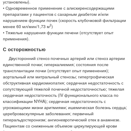
установлены).
• Одновременное применение с алискиренсодержащими
препаратами у пациентов с сахарным диабетом и/или
нарушением функции почек (скорость клубочковой фильтрации
2
менее 60 мл/мин/1,73 м
)
• Тяжелые нарушения функции печени (отсутствует опыт
применения).
С осторожностью
Двусторонний стеноз почечных артерий или стеноз артерии
единственной почки; гиперкалиемия; состояния после
трансплантации почки (отсутствует опыт применения);
аортальный или митральный стенозы; гипертрофическая
обструктивная кардиомиопатия; сердечная недостаточность с
сопутствующей тяжелой почечной недостаточностью; тяжелая
сердечная недостаточность (IV функционального класса по
классификации NYHA); сердечная недостаточность с
угрожающими жизни аритмиями; ишемическая болезнь сердца;
цереброваскулярные заболевания; первичный
гиперальдостеронизм; ангионевротический отек в анамнезе.
Пациентам со сниженным объемом циркулирующей крови