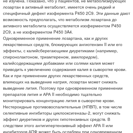
не изучена. Показано, что у пациентов, не метаболизирующих
лозартан в активный метаболит, имеется очень редкий и
специфичный дефект изофермента P450 2C9. Эти данные дают
возможность предполагать, что метаболизм лозартана до
активного метаболита осуществляется изоферментом P450
2C9, а не изоферментом P450 3A4.
Одновременное применение лозартана, как и других
лекарственных средств, блокирующих ангиотензин II или его
эффекты, с калийсберегающими диуретиками (например,
спиронолактоном, триамтереном, амилоридом),
калийсодержащими добавками или солями калия может
приводить к увеличению содержания калия в сыворотке крови.
Как и при применении других лекарственных средств,
влияющих на выведение натрия, лозартан может снижать
выведение лития. Поэтому при одновременном применении
препаратов лития и АРА II необходимо тщательно
мониторировать концентрацию лития в сыворотке крови.
Нестероидные противовоспалительные (НПВП), в том числе
селективные ингибиторы циклооксигеназы-2, могут снижать
эффект диуретиков и других гипотензивных средств. В
следствии этого антигипертензивный эффект АРА II или
ингибиторов АПФ может быть ослаблен при одновременном