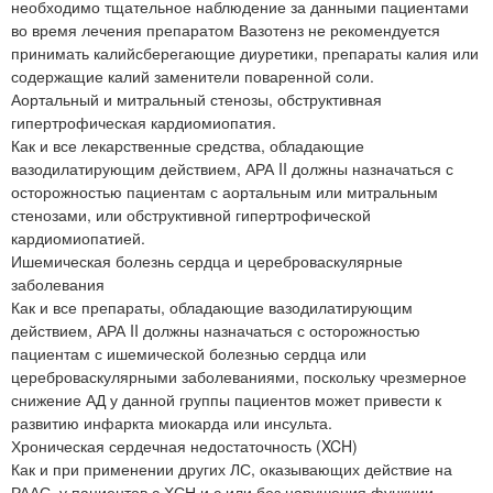
необходимо тщательное наблюдение за данными пациентами
во время лечения препаратом Вазотенз не рекомендуется
принимать калийсберегающие диуретики, препараты калия или
содержащие калий заменители поваренной соли.
Аортальный и митральный стенозы, обструктивная
гипертрофическая кардиомиопатия.
Как и все лекарственные средства, обладающие
вазодилатирующим действием, АРА II должны назначаться с
осторожностью пациентам с аортальным или митральным
стенозами, или обструктивной гипертрофической
кардиомиопатией.
Ишемическая болезнь сердца и цереброваскулярные
заболевания
Как и все препараты, обладающие вазодилатирующим
действием, АРА II должны назначаться с осторожностью
пациентам с ишемической болезнью сердца или
цереброваскулярными заболеваниями, поскольку чрезмерное
снижение АД у данной группы пациентов может привести к
развитию инфаркта миокарда или инсульта.
Хроническая сердечная недостаточность (XCH)
Как и при применении других ЛС, оказывающих действие на
РААС, у пациентов с ХСН и с или без нарушения функции