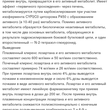
приеме внутрь, превращается в его активный метаболит. Имеет
эффект «первичного прохождения» через печень,
метаболизируется путем карбоксилирования при участии
изофермента CYP2C0 цитохрома P450 с образованием
активного (в 10-40 раз) метаболита. Помимо активного
метаболита образуются биологически неактивные метаболиты,
в том числе два основных метаболита, образующиеся в
результате гидроксилирования боковой бутиловой цепи, и один
второстепенный — N-2-тетразол-глюкуронид.
Выведение
Плазменный клиренс лозартана и его активного метаболита
составляет около 600 мл/мин и 50 мл/мин соответственно.
Почечный клиренс лозартана и его активного метаболита
составляет примерно 74 мл/мин и 26 мл/мин соответственно.
При приеме лозартана внутрь около 4% дозы выводится
почками в неизмененном виде и около 6% дозы выводится
почками в виде активного метаболита. Лозартан и его активный
метаболит имеют линейную фармакокинетику при приеме
внутрь лозартана в дозах до 200 мг. После приема внутрь
плазменные концентрации лозартана и его активного
метаболита снижаются полиэкспоненциально с конечным
периодом полувыведения приблизительно 2 и 6-9 ч