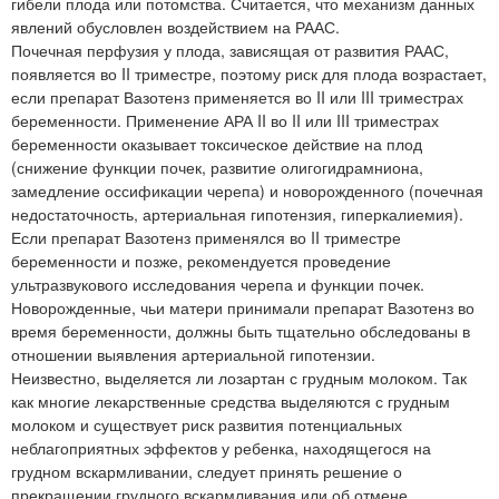
гибели плода или потомства. Считается, что механизм данных
явлений обусловлен воздействием на РААС.
Почечная перфузия у плода, зависящая от развития РААС,
появляется во II триместре, поэтому риск для плода возрастает,
если препарат Вазотенз применяется во II или III триместрах
беременности. Применение АРА II во II или III триместрах
беременности оказывает токсическое действие на плод
(снижение функции почек, развитие олигогидрамниона,
замедление оссификации черепа) и новорожденного (почечная
недостаточность, артериальная гипотензия, гиперкалиемия).
Если препарат Вазотенз применялся во II триместре
беременности и позже, рекомендуется проведение
ультразвукового исследования черепа и функции почек.
Новорожденные, чьи матери принимали препарат Вазотенз во
время беременности, должны быть тщательно обследованы в
отношении выявления артериальной гипотензии.
Неизвестно, выделяется ли лозартан с грудным молоком. Так
как многие лекарственные средства выделяются с грудным
молоком и существует риск развития потенциальных
неблагоприятных эффектов у ребенка, находящегося на
грудном вскармливании, следует принять решение о
прекращении грудного вскармливания или об отмене