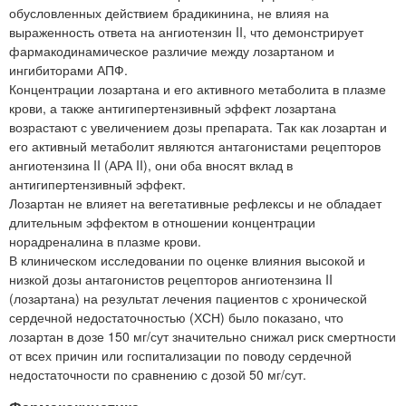
обусловленных действием брадикинина, не влияя на
выраженность ответа на ангиотензин II, что демонстрирует
фармакодинамическое различие между лозартаном и
ингибиторами АПФ.
Концентрации лозартана и его активного метаболита в плазме
крови, а также антигипертензивный эффект лозартана
возрастают с увеличением дозы препарата. Так как лозартан и
его активный метаболит являются антагонистами рецепторов
ангиотензина II (АРА II), они оба вносят вклад в
антигипертензивный эффект.
Лозартан не влияет на вегетативные рефлексы и не обладает
длительным эффектом в отношении концентрации
норадреналина в плазме крови.
В клиническом исследовании по оценке влияния высокой и
низкой дозы антагонистов рецепторов ангиотензина II
(лозартана) на результат лечения пациентов с хронической
сердечной недостаточностью (ХСН) было показано, что
лозартан в дозе 150 мг/сут значительно снижал риск смертности
от всех причин или госпитализации по поводу сердечной
недостаточности по сравнению с дозой 50 мг/сут.