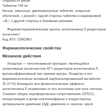
стороны от риски.
Таблетки 100 мг
Белые, овальные, двояковыпуклые таблетки, покрытые
оболочкой, с риской с одной стороны таблетки и маркировкой
«4L» с другой стороны и боковыми рисками.
Фармакотерапевтическая группа: ангиотензина II рецепторов
антагонист
Код АТХ: C09CA01
Фармакологические свойства
Механизм действия
Лозартан — гипотензивный препарат, являющийся
селективным антагонистом АТ1-рецепторов ангиотензина II,
высокоэффективный при приеме внутрь. Лозартан и его
фармакологически активный карбоксилированный метаболит
(Е-3174) блокируют все физиологические эффекты
ангиотензина II независимо от его источника или пути синтеза.
Снижает общее периферическое сопротивление (ОПСС),
концентрацию в крови норэпинефрина и альдостерона,
артериальное давление (АД), давление в «малом» круге