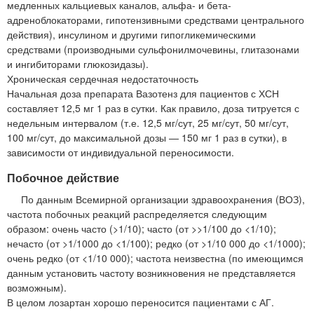
медленных кальциевых каналов, альфа- и бета-
адреноблокаторами, гипотензивными средствами центрального
действия), инсулином и другими гипогликемическими
средствами (производными сульфонилмочевины, глитазонами
и ингибиторами глюкозидазы).
Хроническая сердечная недостаточность
Начальная доза препарата Вазотенз для пациентов с ХСН
составляет 12,5 мг 1 раз в сутки. Как правило, доза титруется с
недельным интервалом (т.е. 12,5 мг/сут, 25 мг/сут, 50 мг/сут,
100 мг/сут, до максимальной дозы — 150 мг 1 раз в сутки), в
зависимости от индивидуальной переносимости.
Побочное действие
По данным Всемирной организации здравоохранения (ВОЗ),
частота побочных реакций распределяется следующим
образом: очень часто (>1/10); часто (от >>1/100 до <1/10);
нечасто (от >1/1000 до <1/100); редко (от >1/10 000 до <1/1000);
очень редко (от <1/10 000); частота неизвестна (по имеющимся
данным установить частоту возникновения не представляется
возможным).
В целом лозартан хорошо переносится пациентами с АГ.