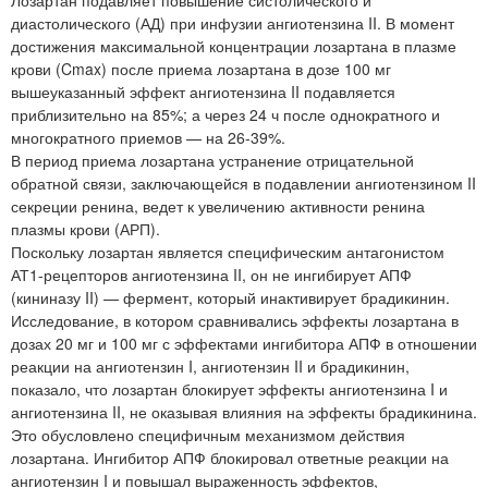
диастолического (АД) при инфузии ангиотензина II. В момент
достижения максимальной концентрации лозартана в плазме
крови (Cmax) после приема лозартана в дозе 100 мг
вышеуказанный эффект ангиотензина II подавляется
приблизительно на 85%; а через 24 ч после однократного и
многократного приемов — на 26-39%.
В период приема лозартана устранение отрицательной
обратной связи, заключающейся в подавлении ангиотензином II
секреции ренина, ведет к увеличению активности ренина
плазмы крови (АРП).
Поскольку лозартан является специфическим антагонистом
АТ1-рецепторов ангиотензина II, он не ингибирует АПФ
(кининазу II) — фермент, который инактивирует брадикинин.
Исследование, в котором сравнивались эффекты лозартана в
дозах 20 мг и 100 мг с эффектами ингибитора АПФ в отношении
реакции на ангиотензин I, ангиотензин II и брадикинин,
показало, что лозартан блокирует эффекты ангиотензина I и
ангиотензина II, не оказывая влияния на эффекты брадикинина.
Это обусловлено специфичным механизмом действия
лозартана. Ингибитор АПФ блокировал ответные реакции на
ангиотензин I и повышал выраженность эффектов,