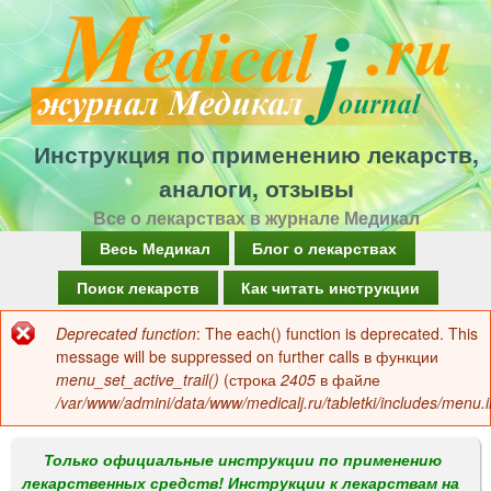
Перейти
к
основному
содержанию
Инструкция по применению лекарств,
аналоги, отзывы
Все о лекарствах в журнале Медикал
Г
Весь Медикал
Блог о лекарствах
л
Поиск лекарств
Как читать инструкции
а
Deprecated function
: The each() function is deprecated. This
Сообщение
в
message will be suppressed on further calls в функции
об
menu_set_active_trail()
(строка
2405
в файле
н
/var/www/admini/data/www/medicalj.ru/tabletki/includes/menu.i
ошибке
о
е
Только официальные инструкции по применению
лекарственных средств! Инструкции к лекарствам на