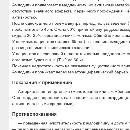
Амлодипин подвергается медленному, но активному метабол
отсутствии значимого эффекта "первичного прохождения" ч
активностью.
После однократного приема внутрь период полувыведения (Т
приблизительно 45 ч. Около 60% принятой внутрь дозы выв
виде, а 20-25% через кишечник с желчью. Общий клиренс амлод
У пожилых пациентов (старше 65 лет) выведение амлодипин
разница не имеет клинического значения.
У пациентов с печеночной недостаточностью предполагаетс
организме будет выше (Т1/2 до 60 ч).
Почечная недостаточность не оказывает существенного вли
Амлодипин проникает через гематоэнцефалический барьер. 
Показания к применению
Артериальная гипертензия (монотерапия или в комбинаци
Стенокардия напряжения, вазоспастическая стенокардия (ст
антиангинальными средствами).
Противопоказания
— повышенная чувствительность к амлодипину и другим 
— гемодинамическая нестабильная сердечная недостаточно