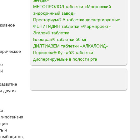
МЕТОПРОЛОЛ таблетки «Московский
эндокринный завод»
Престариум® А таблетки диспергируемые
нзивное
ФЕНИГИДИН таблетки «Фармпроект»
Эгилок® таблетки
Блоктран® таблетки 50 мг
ДИЛТИАЗЕМ таблетки «АЛКАЛОИД»
ерическое
Перинева® Ку-таб® таблетки
диспергируемые в полости рта
ие
ой
развитие
и других
ки
 гипотензия
кции
ть и
ромбоцитов,