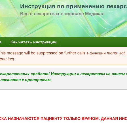
Перейти
Инструкция по применению лекарс
к
Все о лекарствах в журнале Медикал
основному
содержанию
в
Как читать инструкции
 This message will be suppressed on further calls в функции
menu_set_a
enu.inc
).
екарственных средств! Инструкции к лекарствам на нашем 
илагаются к препаратам.
СКА НАЗНАЧАЮТСЯ ПАЦИЕНТУ ТОЛЬКО ВРАЧОМ. ДАННАЯ ИН