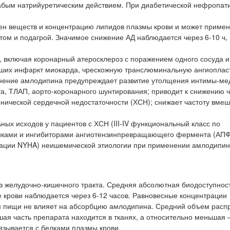
лабым натрийуретическим действием. При диабетической нефропат
мен веществ и концентрацию липидов плазмы крови и может примен
том и подагрой. Значимое снижение АД наблюдается через 6-10 ч,
 включая коронарный атеросклероз с поражением одного сосуда и
есших инфаркт миокарда, чрескожную транслюминальную ангиоплас
енение амлодипина предупреждает развитие утолщения интимы-ме
та, ТЛАП, аорто-коронарного шунтирования; приводит к снижению 
нической сердечной недостаточности (ХСН); снижает частоту вмеш
ных исходов у пациентов с ХСН (III-IV функциональный класс по
иками и ингибиторами ангиотензинпревращающего фермента (АПФ
икации NYHA) неишемической этиологии при применении амлодипи
з желудочно-кишечного тракта. Средняя абсолютная биодоступнос
 крови наблюдается через 6-12 часов. Равновесные концентрации
м пищи не влияет на абсорбцию амлодипина. Средний объем расп
льшая часть препарата находится в тканях, а относительно меньшая 
язывается с белками плазмы крови.