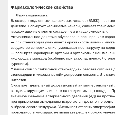
Фармакологические свойства
Фармакодинамика
Блокатор «медленных» кальциевых каналов (БМКК), произво
действие. Блокирует кальциевые каналы, снижает трансмемб
гладкомышечные клетки сосудов, чем в кардиомиоциты).
Антиангинальное действие обусловлено расширением корон
— при стенокардии уменьшает выраженность ишемии миока
сосудистое сопротивление, уменьшает постнагрузку на серд
— расширяя коронарные артерии и артериолы в неизмененн
кислорода в миокард (особенно при вазоспастической стено
курением).
У пациентов со стабильной стенокардией разовая суточная д
стенокардии и «ишемической» депрессии сегмента ST, снижа
нитратов.
Оказывает длительный дозозависимый антигипертензивный 
вазодилатирующим влиянием на гладкие мышцы сосудов. Пр
значимое снижение артериального давления (АД) на протяжен
при применении амлодипина встречается достаточно редко.
выброса левого желудочка. Уменьшает степень гипертрофии 
проводимость миокарда, не вызывает рефлекторного увелич