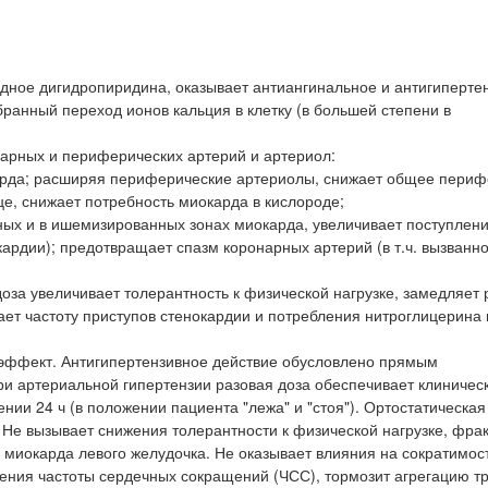
дное дигидропиридина, оказывает антиангинальное и антигиперте
ранный переход ионов кальция в клетку (в большей степени в
арных и периферических артерий и артериол:
рда; расширяя периферические артериолы, снижает общее периф
це, снижает потребность миокарда в кислороде;
ых и в ишемизированных зонах миокарда, увеличивает поступлен
кардии); предотвращает спазм коронарных артерий (в т.ч. вызванн
оза увеличивает толерантность к физической нагрузке, замедляет 
ет частоту приступов стенокардии и потребления нитроглицерина 
эффект. Антигипертензивное действие обусловлено прямым
и артериальной гипертензии разовая доза обеспечивает клиничес
ии 24 ч (в положении пациента "лежа" и "стоя"). Ортостатическая
 Не вызывает снижения толерантности к физической нагрузке, фра
миокарда левого желудочка. Не оказывает влияния на сократимос
ения частоты сердечных сокращений (ЧСС), тормозит агрегацию т