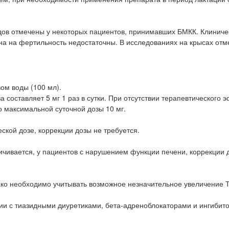
ов отмечены у некоторых пациентов, принимавших БМКК. Клиниче
а на фертильность недостаточны. В исследованиях на крысах отм
вом воды (100 мл).
 составляет 5 мг 1 раз в сутки. При отсутствии терапевтического 
о максимальной суточной дозы 10 мг.
кой дозе, коррекции дозы не требуется.
личивается, у пациентов с нарушением функции печени, коррекции 
ко необходимо учитывать возможное незначительное увеличение Т
ии с тиазидными диуретиками, бета-адреноблокаторами и ингибит