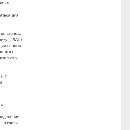
ии не
яться для
 до стеноза
тику (ТЛАП)
дии сонных
частоты
ательств,
). У
на
ть
ределения
— в крови.