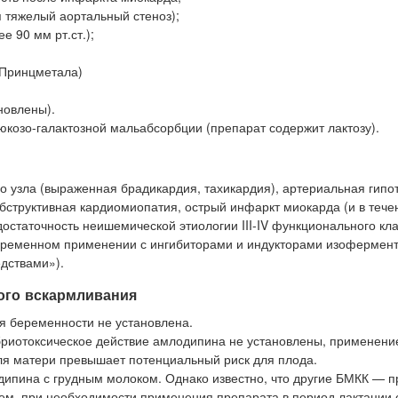
 тяжелый аортальный стеноз);
 90 мм рт.ст.);
 Принцметала)
новлены).
козо-галактозной мальабсорбции (препарат содержит лактозу).
 узла (выраженная брадикардия, тахикардия), артериальная гипо
бструктивная кардиомиопатия, острый инфаркт миокарда (и в тече
остаточность неишемической этиологии III-IV функционального кл
овременном применении с ингибиторами и индукторами изофермен
дствами»).
ого вскармливания
я беременности не установлена.
бриотоксическое действие амлодипина не установлены, применени
для матери превышает потенциальный риск для плода.
ипина с грудным молоком. Однако известно, что другие БМКК — 
чем, при необходимости применения препарата в период лактации 