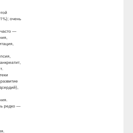
отой
,1%); очень
ечасто —
ния,
итация,
епсия,
анкреатит,
т.
теки
 развитие
дсердий),
ния.
нь редко —
ия.