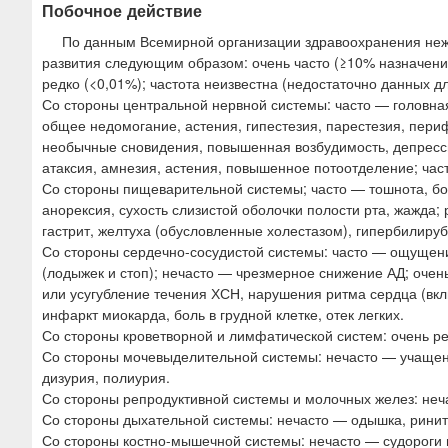
Побочное действие
По данным Всемирной организации здравоохранения неж
развития следующим образом: очень часто (≥10% назначений)
редко (<0,01%); частота неизвестна (недостаточно данных дл
Со стороны центральной нервной системы: часто — головна
общее недомогание, астения, гипестезия, парестезия, пери
необычные сновидения, повышенная возбудимость, депрессия
атаксия, амнезия, астения, повышенное потоотделение; ча
Со стороны пищеварительной системы; часто — тошнота, бол
анорексия, сухость слизистой оболочки полости рта, жажда;
гастрит, желтуха (обусловленные холестазом), гипербилиру
Со стороны сердечно-сосудистой системы: часто — ощущени
(лодыжек и стоп); нечасто — чрезмерное снижение АД; очень
или усугубление течения ХСН, нарушения ритма сердца (в
инфаркт миокарда, боль в грудной клетке, отек легких.
Со стороны кроветворной и лимфатической систем: очень р
Со стороны мочевыделительной системы: нечасто — учащен
дизурия, полиурия.
Со стороны репродуктивной системы и молочных желез: неч
Со стороны дыхательной системы: нечасто — одышка, ринит,
Со стороны костно-мышечной системы: нечасто — судороги м