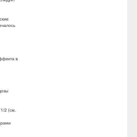
ские
ечалось
эффекта в
дозы
1/2 (см.
орами