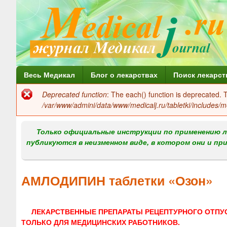
Г
Весь Медикал
Блог о лекарствах
Поиск лекарст
л
Deprecated function
: The each() function is deprecated.
Сообщение
а
/var/www/admini/data/www/medicalj.ru/tabletki/includes/m
об
в
ошибке
Только официальные инструкции по применению л
н
публикуются в неизменном виде, в котором они и пр
о
е
АМЛОДИПИН таблетки «Озон»
м
е
ЛЕКАРСТВЕННЫЕ ПРЕПАРАТЫ РЕЦЕПТУРНОГО ОТПУ
н
ТОЛЬКО ДЛЯ МЕДИЦИНСКИХ РАБОТНИКОВ.