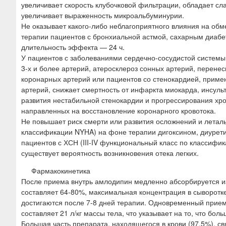
увеличивает скорость клубочковой фильтрации, обладает с
увеличивает выраженность микроальбуминурии.
Не оказывает какого-либо неблагоприятного влияния на об
терапии пациентов с бронхиальной астмой, сахарным диабе
длительность эффекта — 24 ч.
У пациентов с заболеваниями сердечно-сосудистой системы,
3-х и более артерий, атеросклероз сонных артерий, перен
коронарных артерий или пациентов со стенокардией, прим
артерий, снижает смертность от инфаркта миокарда, инсуль
развития нестабильной стенокардии и прогрессирования хро
направленных на восстановление коронарного кровотока.
Не повышает риск смерти или развития осложнений и леталь
классификации NYHA) на фоне терапии дигоксином, диурет
пациентов с ХСН (III-IV функциональный класс по классиф
существует вероятность возникновения отека легких.
Фармакокинетика
После приема внутрь амлодипин медленно абсорбируется и
составляет 64-80%, максимальная концентрация в сыворотке
достигаются после 7-8 дней терапии. Одновременный прие
составляет 21 л/кг массы тела, что указывает на то, что бо
Большая часть препарата, находящегося в крови (97,5%), св