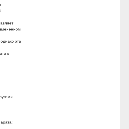
и
й
тавляет
измененном
 однако эта
ата в
другими
парата;