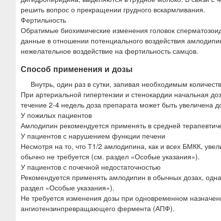
решить вопрос о прекращении грудного вскармливания.
Фертильность
Обратимые биохимические изменения головок сперматозоид
данные в отношении потенциального воздействия амлодипин
нежелательное воздействие на фертильность самцов.
Способ применения и дозы
Внутрь, один раз в сутки, запивая необходимым количест
При артериальной гипертензии и стенокардии начальная доза
течение 2-4 недель доза препарата может быть увеличена д
У пожилых пациентов
Амлодипин рекомендуется применять в средней терапевтичес
У пациентов с нарушением функции печени
Несмотря на то, что Т1/2 амлодипина, как и всех БМКК, уве
обычно не требуется (см. раздел «Особые указания»).
У пациентов с почечной недостаточностью
Рекомендуется применять амлодипин в обычных дозах, одна
раздел «Особые указания»).
Не требуется изменения дозы при одновременном назначен
ангиотензинпревращающего фермента (АПФ).