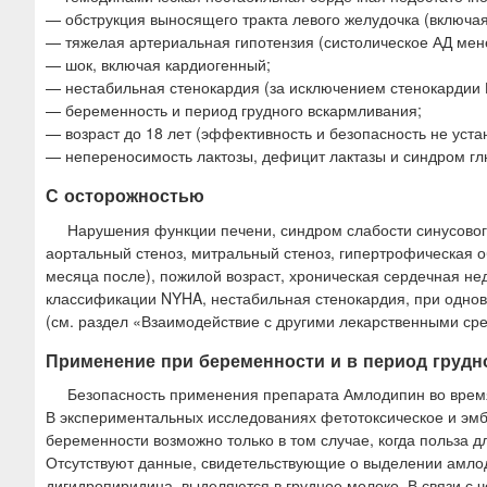
— обструкция выносящего тракта левого желудочка (включая
— тяжелая артериальная гипотензия (систолическое АД менее
— шок, включая кардиогенный;
— нестабильная стенокардия (за исключением стенокардии
— беременность и период грудного вскармливания;
— возраст до 18 лет (эффективность и безопасность не уста
— непереносимость лактозы, дефицит лактазы и синдром глю
С осторожностью
Нарушения функции печени, синдром слабости синусового
аортальный стеноз, митральный стеноз, гипертрофическая о
месяца после), пожилой возраст, хроническая сердечная нед
классификации NYHA, нестабильная стенокардия, при одн
(см. раздел «Взаимодействие с другими лекарственными сре
Применение при беременности и в период грудн
Безопасность применения препарата Амлодипин во врем
В экспериментальных исследованиях фетотоксическое и эм
беременности возможно только в том случае, когда польза 
Отсутствуют данные, свидетельствующие о выделении амлод
дигидропиридина, выделяются в грудное молоко. В связи с 