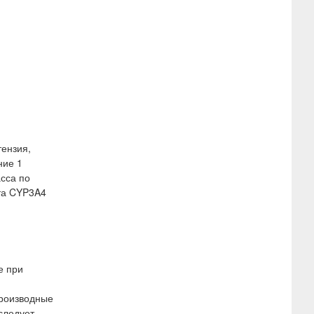
тензия,
ние 1
асса по
та CYP3A4
е при
производные
следует