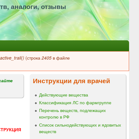
тв, аналоги, отзывы
ctive_trail()
(строка
2405
в файле
Инструкции для врачей
сайте
Действующие вещества
Классификация ЛС по фармгруппе
Перечень веществ, подлежащих
контролю в РФ
Список сильнодействующих и ядовитых
СТРУКЦИЯ
веществ