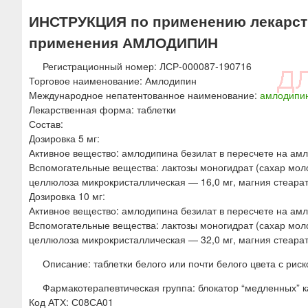
ю
ИНСТРУКЦИЯ по применению лекарств
применения АМЛОДИПИН
Регистрационный номер: ЛСР-000087-190716
Торговое наименование: Амлодипин
Международное непатентованное наименование:
амлодипи
Лекарственная форма: таблетки
Состав:
Дозировка 5 мг:
Активное вещество: амлодипина безилат в пересчете на амл
Вспомогательные вещества: лактозы моногидрат (сахар молоч
целлюлоза микрокристаллическая — 16,0 мг, магния стеарат
Дозировка 10 мг:
Активное вещество: амлодипина безилат в пересчете на ам
Вспомогательные вещества: лактозы моногидрат (сахар моло
целлюлоза микрокристаллическая — 32,0 мг, магния стеарат
Описание: таблетки белого или почти белого цвета с риск
Фармакотерапевтическая группа: блокатор “медленных” к
Код АТХ: С08СА01