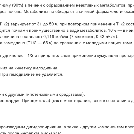
изму (90%) в печени с образованием неактивных метаболитов, пр
ерез печень. Метаболиты не обладают значимой фармакологическо
1/2) варьирует от 31 до 50 ч, при повторном применении Т1/2 сос
одится почками преимущественно в виде метаболитов, 10% — в не
ипина составляет 0,116 мл/с/кг (7 мл/мин/кг, 0,42 л/ч/кг).
а замедлено (Т1/2 — 65 ч) по сравнению с молодыми пациентами,
я удлинение Т1/2 и при длительном применении кумуляция препар
яния на кинетику амлодипина.
При гемодиализе не удаляется.
и с другими гипотензивными средствами).
енокардия Принцметала) (как в монотерапии, так и в сочетании с 
производным дигидропиридина, а также к другим компонентам пре
сть после инфаркта миокарда;