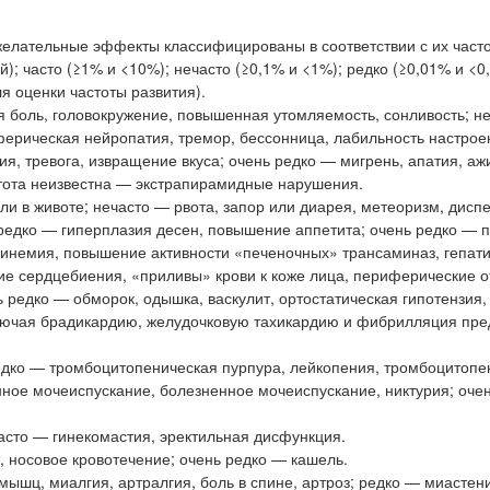
елательные эффекты классифицированы в соответствии с их част
; часто (≥1% и <10%); нечасто (≥0,1% и <1%); редко (≥0,01% и <0
я оценки частоты развития).
я боль, головокружение, повышенная утомляемость, сонливость; н
ферическая нейропатия, тремор, бессонница, лабильность настрое
, тревога, извращение вкуса; очень редко — мигрень, апатия, аж
стота неизвестна — экстрапирамидные нарушения.
и в животе; нечасто — рвота, запор или диарея, метеоризм, дисп
 редко — гиперплазия десен, повышение аппетита; очень редко — п
бинемия, повышение активности «печеночных» трансаминаз, гепати
е сердцебиения, «приливы» крови к коже лица, периферические о
 редко — обморок, одышка, васкулит, ортостатическая гипотензия,
ключая брадикардию, желудочковую тахикардию и фибрилляция пре
едко — тромбоцитопеническая пурпура, лейкопения, тромбоцитопе
ное мочеиспускание, болезненное мочеиспускание, никтурия; оче
асто — гинекомастия, эректильная дисфункция.
 носовое кровотечение; очень редко — кашель.
ышц, миалгия, артралгия, боль в спине, артроз; редко — миастен