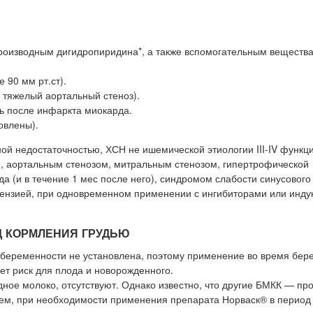
производным дигидропиридина*, а также вспомогательным веществ
 90 мм рт.ст).
, тяжелый аортальный стеноз).
ь после инфаркта миокарда.
овлены).
ой недостаточностью, ХСН не ишемической этиологии III-IV функц
, аортальным стенозом, митральным стенозом, гипертрофической
 (и в течение 1 мес после него), синдромом слабости синусового
тензией, при одновременном применении с ингибиторами или инду
Д КОРМЛЕНИЯ ГРУДЬЮ
 беременности не установлена, поэтому применение во время бер
ет риск для плода и новорожденного.
ное молоко, отсутствуют. Однако известно, что другие БМКК — пр
 чем, при необходимости применения препарата Норваск® в период