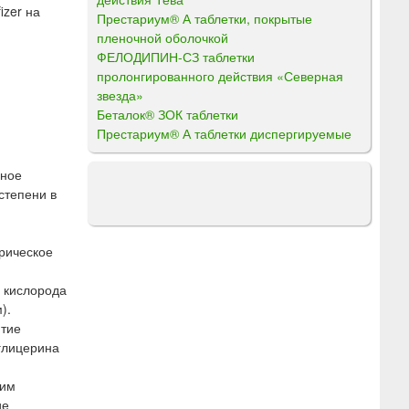
izer на
Престариум® А таблетки, покрытые
пленочной оболочкой
ФЕЛОДИПИН-СЗ таблетки
пролонгированного действия «Северная
звезда»
Беталок® ЗОК таблетки
Престариум® А таблетки диспергируемые
ьное
степени в
рическое
 кислорода
).
итие
глицерина
щим
ие