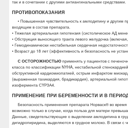
так и в сочетании с другими антиангинальными средствами.
ПРОТИВОПОКАЗАНИЯ
• Повышенная чувствительность к амлодипину и другим 
входящим в состав препарата.
• Тяжелая артериальная гипотензия (систолическое АД менее
• Обструкция выносящего тракта левого желудочка (включая
• Гемодинамически нестабильная сердечная недостаточност
• Возраст до 18 лет (эффективность и безопасность не устан
С ОСТОРОЖНОСТЬЮ
применять у пациентов с печеночн
класса по классификации NYHA, нестабильной стенокардией
обструктивной кардиомиопатией, острым инфарктом миокарда
(выраженная тахикардия, брадикардия), артериальной гипо
изофермента СYР3А4.
ПРИМЕНЕНИЕ ПРИ БЕРЕМЕННОСТИ И В ПЕРИО
Безопасность применения препарата Норваск® во время
возможно только в случае, когда польза для матери превыша
Данные, свидетельствующие о выделении амлодипина в груд
дигидропиридина, выделяются в грудное молоко. В связи с