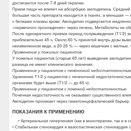
достигаются после 7-8 дней терапии.
Прием пищи не влияет на абсорбцию амлодипина. Средний об
большая часть препарата находится в тканях, а меньшая — в
с белками плазмы крови. Амлодипин подвергается медленно
«первичного прохождения» через печень. Метаболиты не о
После однократного приема период полувыведения (Т1/2) ва
приблизительно 45 ч. Около 60 % принятой внутрь дозы выв
неизмененном виде, а 20-25 % — через кишечник с желчью. Об
Применение у пожилых пациентов
У пожилых пациентов (старше 65 лет) выведение амлодипин
разница не имеет клинического значения.
Применение у пациентов с печёночной недостаточность
Удлинение Т1/2 у пациентов с печеночной недостаточность
организме будет выше (T1/2 — до 60 ч).
Применение у пациентов с почечной недостаточностью
Почечная недостаточность не оказывает существенного вли
Амлодипин проникает через гематоэнцефалический барьер. 
ПОКАЗАНИЯ К ПРИМЕНЕНИЮ
• Артериальная гипертензия (как в монотерапии, так и в 
• Стабильная стенокардия и вазоспастическая стенокардия 