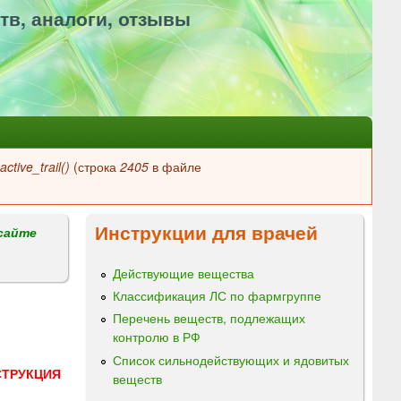
тв, аналоги, отзывы
ctive_trail()
(строка
2405
в файле
Инструкции для врачей
сайте
Действующие вещества
Классификация ЛС по фармгруппе
Перечень веществ, подлежащих
контролю в РФ
Список сильнодействующих и ядовитых
СТРУКЦИЯ
веществ