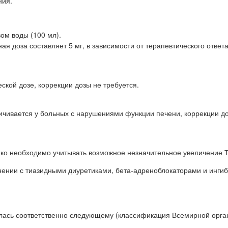
ния.
вом воды (100 мл).
я доза составляет 5 мг, в зависимости от терапевтического ответ
кой дозе, коррекции дозы не требуется.
еличивается у больных с нарушениями функции печени, коррекции д
ко необходимо учитывать возможное незначительное увеличение Т
ении с тиазидными диуретиками, бета-адреноблокаторами и инги
ялась соответственно следующему (классификация Всемирной орга