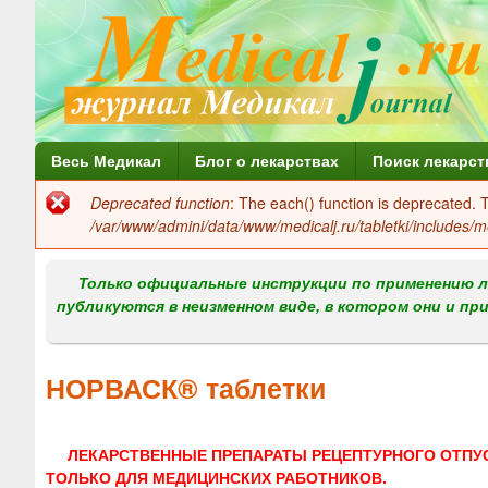
Г
Весь Медикал
Блог о лекарствах
Поиск лекарст
л
Deprecated function
: The each() function is deprecated.
Сообщение
а
/var/www/admini/data/www/medicalj.ru/tabletki/includes/m
об
в
ошибке
Только официальные инструкции по применению л
н
публикуются в неизменном виде, в котором они и пр
о
е
НОРВАСК® таблетки
м
е
ЛЕКАРСТВЕННЫЕ ПРЕПАРАТЫ РЕЦЕПТУРНОГО ОТПУ
н
ТОЛЬКО ДЛЯ МЕДИЦИНСКИХ РАБОТНИКОВ.