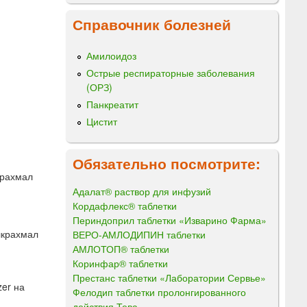
Справочник болезней
Амилоидоз
Острые респираторные заболевания
(ОРЗ)
Панкреатит
Цистит
Обязательно посмотрите:
крахмал
Адалат® раствор для инфузий
Кордафлекс® таблетки
Периндоприл таблетки «Изварино Фарма»
лкрахмал
ВЕРО-АМЛОДИПИН таблетки
АМЛОТОП® таблетки
Коринфар® таблетки
Престанс таблетки «Лаборатории Сервье»
er на
Фелодип таблетки пролонгированного
действия Тева