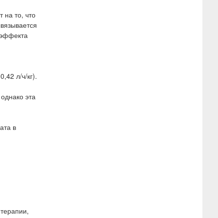
 на то, что
связывается
 эффекта
42 л/ч/кг).
 однако эта
ата в
отерапии,