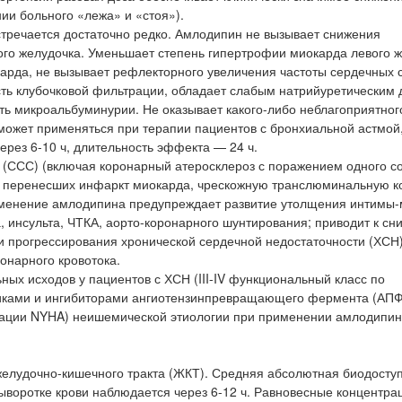
ии больного «лежа» и «стоя»).
тречается достаточно редко. Амлодипин не вызывает снижения
ого желудочка. Уменьшает степень гипертрофии миокарда левого ж
карда, не вызывает рефлекторного увеличения частоты сердечных
сть клубочковой фильтрации, обладает слабым натрийуретическим 
ь микроальбуминурии. Не оказывает какого-либо неблагоприятног
может применяться при терапии пациентов с бронхиальной астмой
рез 6-10 ч, длительность эффекта — 24 ч.
 (ССС) (включая коронарный атеросклероз с поражением одного со
й), перенесших инфаркт миокарда, чрескожную транслюминальную 
рименение амлодипина предупреждает развитие утолщения интимы
, инсульта, ЧТКА, аорто-коронарного шунтирования; приводит к с
и прогрессирования хронической сердечной недостаточности (ХСН)
онарного кровотока.
ных исходов у пациентов с ХСН (III-IV функциональный класс по
иками и ингибиторами ангиотензинпревращающего фермента (АПФ
икации NYHA) неишемической этиологии при применении амлодипи
елудочно-кишечного тракта (ЖКТ). Средняя абсолютная биодосту
ыворотке крови наблюдается через 6-12 ч. Равновесные концентрац