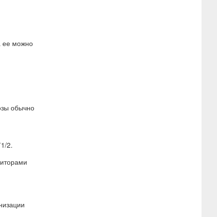
а ее можно
озы обычно
1/2.
биторами
низации