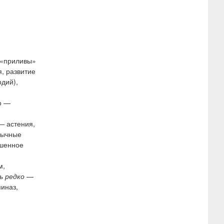
 «приливы»
, развитие
дий),
о —
 астения,
бычные
шенное
м,
ь редко
—
иназ,