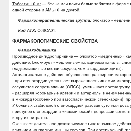
Таблетки 10 мг
— белые или почти белые таблетки в форме и
одной стороне и AML-10 на другой.
Фармакотерапевтическая группа:
блокатор «медленн
Код АТХ:
С08СА01.
ФАРМАКОЛОГИЧЕСКИЕ СВОЙСТВА
Фармакодинамика
Производное дигидропиридина — блокатор «медленных» каль
действие. Блокирует «медленные» кальциевые каналы, сниж
гладкомышечные клетки сосудов, чем в кардиомиоциты).
Антиангинальное действие обусловлено расширением корон
- при стенокардии уменьшает выраженность ишемии миока
сосудистое сопротивление (ОПСС), уменьшает постнагрузку 
- расширяя коронарные артерии и артериолы в неизмененны
в миокард (особенно при вазоспастической стенокардии); пр
У больных стабильной стенокардией разовая суточная доза 
приступов стенокардии и «ишемической» депрессии сегмента
и других нитратов.
Оказывает длительное дозозависимое гипотензивное дейст
влиянием на гладкие мышцы сосудов. При артериальной гип