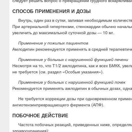
следует решить вопрос о прекращении грудного вскармлива
СПОСОБ ПРИМЕНЕНИЯ И ДОЗЫ
Внутрь, один раз в сутки, запивая необходимым количест
При артериальной гипертензии, стенокардии обычно начальна
увеличить до максимальной суточной дозы — 10 мг.
Применение у пожилых пациентов
Амлодипин рекомендуется применять в средней терапевтичес
Применение у больных с нарушенной функцией печени
Несмотря на то, что Т1/2 амлодипина, как и всех БМКК, ув
не требуется (см. раздел «Особые указания»).
Применение у больных с нарушенной функцией почек
Рекомендуется применять амлодипин в обычных дозах, одна
Не требуется коррекции дозы при одновременном примен
ангиотензинпревращающего фермента (АПФ).
ПОБОЧНОЕ ДЕЙСТВИЕ
Частота побочных реакций, приведенных ниже, определ
здравоохранения):