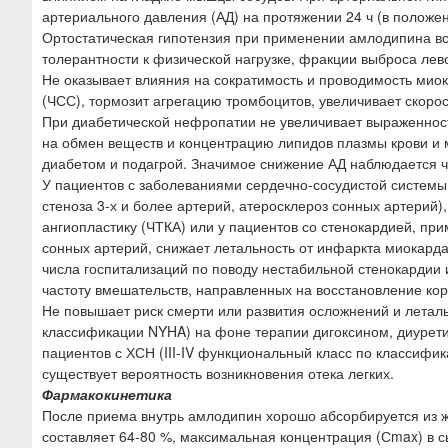
артериального давления (АД) на протяжении 24 ч (в положен
Ортостатическая гипотензия при применении амлодипина вс
толерантности к физической нагрузке, фракции выброса лев
Не оказывает влияния на сократимость и проводимость мио
(ЧСС), тормозит агрегацию тромбоцитов, увеличивает скоро
При диабетической нефропатии не увеличивает выраженност
на обмен веществ и концентрацию липидов плазмы крови и 
диабетом и подагрой. Значимое снижение АД наблюдается че
У пациентов с заболеваниями сердечно-сосудистой системы
стеноза 3-х и более артерий, атеросклероз сонных артери
ангиопластику (ЧТКА) или у пациентов со стенокардией, п
сонных артерий, снижает летальность от инфаркта миокарда
числа госпитализаций по поводу нестабильной стенокардии 
частоту вмешательств, направленных на восстановление кор
Не повышает риск смерти или развития осложнений и леталь
классификации NYHA) на фоне терапии дигоксином, диурет
пациентов с ХСН (III-IV функциональный класс по классиф
существует вероятность возникновения отека легких.
Фармакокинетика
После приема внутрь амлодипин хорошо абсорбируется из ж
составляет 64-80 %, максимальная концентрация (Сmax) в с