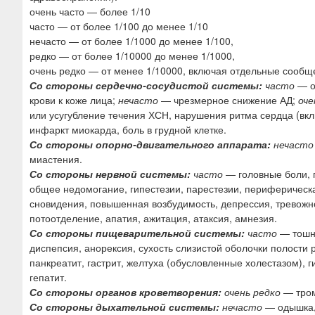
очень часто — более 1/10
часто — от более 1/100 до менее 1/10
нечасто — от более 1/1000 до менее 1/100,
редко — от более 1/10000 до менее 1/1000,
очень редко — от менее 1/10000, включая отдельные сообщ
Со стороны сердечно-сосудистой системы:
часто
— о
крови к коже лица;
нечасто
— чрезмерное снижение АД;
оче
или усугубление течения ХСН, нарушения ритма сердца (вк
инфаркт миокарда, боль в грудной клетке.
Со стороны опорно-двигательного аппарата:
нечасто
миастения.
Со стороны нервной системы:
часто
— головные боли, 
общее недомогание, гипестезии, парестезии, периферическ
сновидения, повышенная возбудимость, депрессия, тревожно
потоотделение, апатия, ажитация, атаксия, амнезия.
Со стороны пищеварительной системы:
часто
— тошно
диспепсия, анорексия, сухость слизистой оболочки полости 
панкреатит, гастрит, желтуха (обусловленные холестазом),
гепатит.
Со стороны органов кроветворения:
очень редко
— тром
Со стороны дыхательной системы:
нечасто
— одышка, 