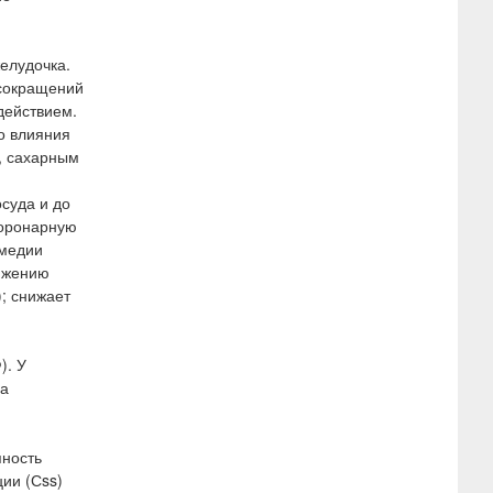
елудочка.
 сокращений
действием.
о влияния
, сахарным
суда и до
коронарную
-медии
нижению
; снижает
). У
на
пность
ии (Сss)