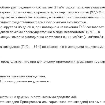
ъем распределения составляет 21 л/кг массы тела, что указывает
 крови. Большая часть препарата, находящегося в крови (97,5 %) 
му, но активному метаболизму в печени при отсутствии значимого
бладают существенной фармакологической активностью.
рьирует от 35 до 50 ч, при повторном назначении T1/2 составляет
одится почками преимущественно в виде метаболитов, 10 % — в
щий клиренс амлодипина составляет 0,116 мл/с/кг (7 мл/мин./кг, 0,
а замедлено (Т1/2 — 65 ч) по сравнению с молодыми пациентами,
ю
ю предполагает, что при длительном применении кумуляция препар
яния на кинетику амлодипина.
При гемодиализе не удаляется.
сочетании с другими гипотензивными средствами).
(стенокардия Принцметала или вариантная стенокардия) как в мон