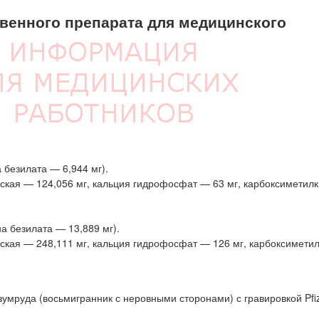
енного препарата для медицинского
безилата — 6,944 мг).
кая — 124,056 мг, кальция гидрофосфат — 63 мг, карбоксиметил
а безилата — 13,889 мг).
кая — 248,111 мг, кальция гидрофосфат — 126 мг, карбоксимети
умруда (восьмигранник с неровными сторонами) с гравировкой Pfiz