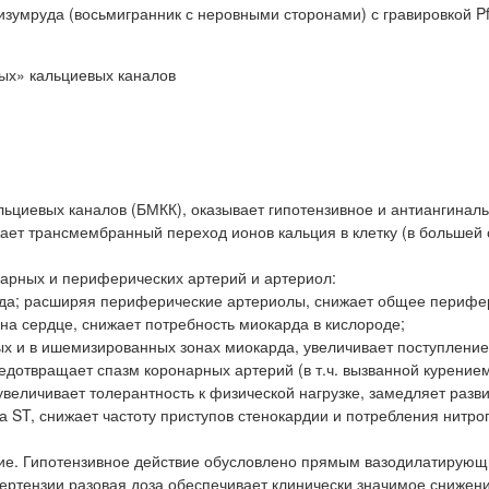
зумруда (восьмигранник с неровными сторонами) с гравировкой Pf
ых» кальциевых каналов
циевых каналов (БМКК), оказывает гипотензивное и антиангинал
ает трансмембранный переход ионов кальция в клетку (в большей 
арных и периферических артерий и артериол:
рда; расширяя периферические артериолы, снижает общее перифе
на сердце, снижает потребность миокарда в кислороде;
х и в ишемизированных зонах миокарда, увеличивает поступление
едотвращает спазм коронарных артерий (в т.ч. вызванной курением
увеличивает толерантность к физической нагрузке, замедляет разв
 ST, снижает частоту приступов стенокардии и потребления нитро
вие. Гипотензивное действие обусловлено прямым вазодилатирую
ертензии разовая доза обеспечивает клинически значимое снижен