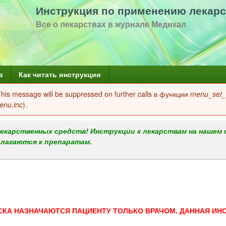
Перейти
Инструкция по применению лекарс
к
Все о лекарствах в журнале Медикал
основному
содержанию
в
Как читать инструкции
 This message will be suppressed on further calls в функции
menu_set_a
enu.inc
).
екарственных средств! Инструкции к лекарствам на нашем 
илагаются к препаратам.
СКА НАЗНАЧАЮТСЯ ПАЦИЕНТУ ТОЛЬКО ВРАЧОМ. ДАННАЯ ИН