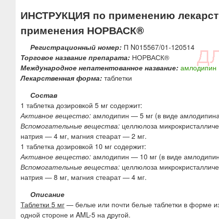
ю
ИНСТРУКЦИЯ по применению лекарств
применения НОРВАСК®
Регистрационный номер:
П N015567/01-120514
Торговое название препарата:
НОРВАСК®
Международное непатентованное название:
амлодипин
Лекарственная форма:
таблетки
Состав
1 таблетка дозировкой 5 мг содержит:
Активное вещество:
амлодипин — 5 мг (в виде амлодипина 
Вспомогательные вещества:
целлюлоза микрокристалличес
натрия — 4 мг, магния стеарат — 2 мг.
1 таблетка дозировкой 10 мг содержит:
Активное вещество:
амлодипин — 10 мг (в виде амлодипин
Вспомогательные вещества:
целлюлоза микрокристалличес
натрия — 8 мг, магния стеарат — 4 мг.
Описание
Таблетки 5 мг
— белые или почти белые таблетки в форме из
одной стороне и AML-5 на другой.