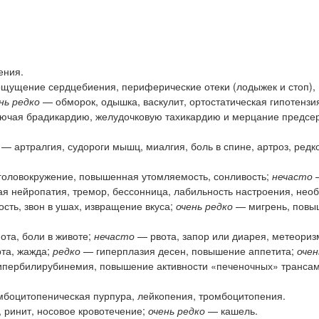
ения.
щущение сердцебиения, периферические отеки (лодыжек и стоп),
нь редко
— обморок, одышка, васкулит, ортостатическая гипотензия
лючая брадикардию, желудочковую тахикардию и мерцание предсер
— артралгия, судороги мышц, миалгия, боль в спине, артроз, редк
головокружение, повышенная утомляемость, сонливость;
нечасто
—
ая нейропатия, тремор, бессонница, лабильность настроения, нео
сть, звон в ушах, извращение вкуса;
очень редко
— мигрень, повы
та, боли в животе;
нечасто
— рвота, запор или диарея, метеориз
рта, жажда;
редко
— гиперплазия десен, повышение аппетита;
очен
 гипербилирубинемия, повышение активности «печеночных» трансам
боцитопеническая пурпура, лейкопения, тромбоцитопения.
ринит, носовое кровотечение;
очень редко
— кашель.