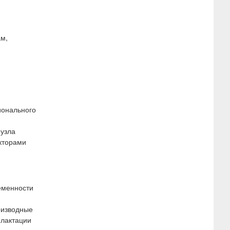
ам,
ионального
 узла
кторами
еменности
оизводные
 лактации