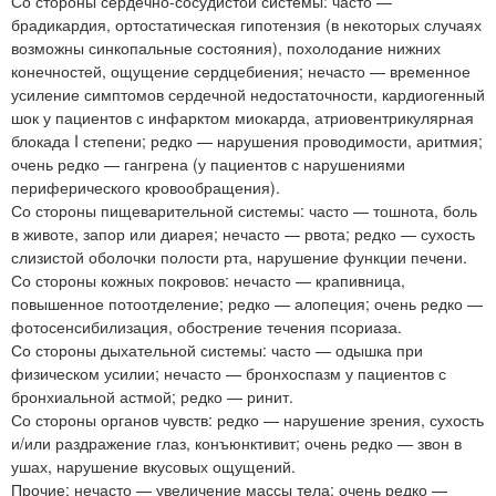
Со стороны сердечно-сосудистой системы: часто —
брадикардия, ортостатическая гипотензия (в некоторых случаях
возможны синкопальные состояния), похолодание нижних
конечностей, ощущение сердцебиения; нечасто — временное
усиление симптомов сердечной недостаточности, кардиогенный
шок у пациентов с инфарктом миокарда, атриовентрикулярная
блокада I степени; редко — нарушения проводимости, аритмия;
очень редко — гангрена (у пациентов с нарушениями
периферического кровообращения).
Со стороны пищеварительной системы: часто — тошнота, боль
в животе, запор или диарея; нечасто — рвота; редко — сухость
слизистой оболочки полости рта, нарушение функции печени.
Со стороны кожных покровов: нечасто — крапивница,
повышенное потоотделение; редко — алопеция; очень редко —
фотосенсибилизация, обострение течения псориаза.
Со стороны дыхательной системы: часто — одышка при
физическом усилии; нечасто — бронхоспазм у пациентов с
бронхиальной астмой; редко — ринит.
Со стороны органов чувств: редко — нарушение зрения, сухость
и/или раздражение глаз, конъюнктивит; очень редко — звон в
ушах, нарушение вкусовых ощущений.
Прочие: нечасто — увеличение массы тела; очень редко —