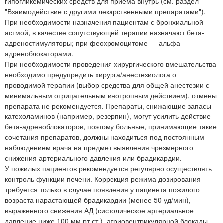
гипогликемических средств для приема внутрь (см. раздел
"Взаимодействие с другими лекарственными препаратами").
При необходимости назначения пациентам с бронхиальной
астмой, в качестве сопутствующей терапии назначают бета-
адреностимуляторы; при феохромоцитоме — альфа-
адреноблокаторами.
При необходимости проведения хирургического вмешательства
необходимо предупредить хирурга/анестезиолога о
проводимой терапии (выбор средства для общей анестезии с
минимальным отрицательным инотропным действием), отмены
препарата не рекомендуется. Препараты, снижающие запасы
катехоламинов (например, резерпин), могут усилить действие
бета-адреноблокаторов, поэтому больные, принимающие такие
сочетания препаратов, должны находиться под постоянным
наблюдением врача на предмет выявления чрезмерного
снижения артериального давления или брадикардии.
У пожилых пациентов рекомендуется регулярно осуществлять
контроль функции печени. Коррекция режима дозирования
требуется только в случае появления у пациента пожилого
возраста нарастающей брадикардии (менее 50 уд/мин),
выраженного снижения АД (систолическое артериальное
давление ниже 100 мм рт.ст.), атриовентрикулярной блокады,