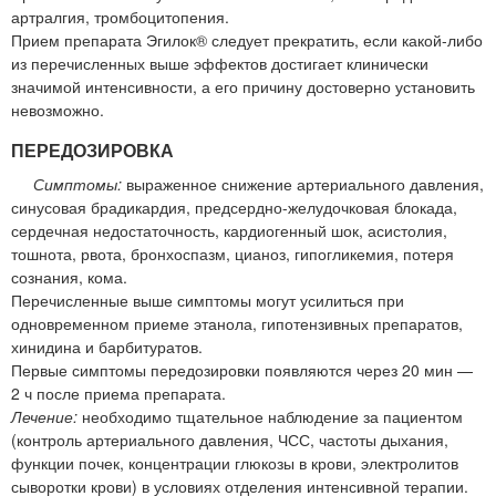
артралгия, тромбоцитопения.
Прием препарата Эгилок® следует прекратить, если какой-либо
из перечисленных выше эффектов достигает клинически
значимой интенсивности, а его причину достоверно установить
невозможно.
ПЕРЕДОЗИРОВКА
Симптомы:
выраженное снижение артериального давления,
синусовая брадикардия, предсердно-желудочковая блокада,
сердечная недостаточность, кардиогенный шок, асистолия,
тошнота, рвота, бронхоспазм, цианоз, гипогликемия, потеря
сознания, кома.
Перечисленные выше симптомы могут усилиться при
одновременном приеме этанола, гипотензивных препаратов,
хинидина и барбитуратов.
Первые симптомы передозировки появляются через 20 мин —
2 ч после приема препарата.
Лечение:
необходимо тщательное наблюдение за пациентом
(контроль артериального давления, ЧСС, частоты дыхания,
функции почек, концентрации глюкозы в крови, электролитов
сыворотки крови) в условиях отделения интенсивной терапии.