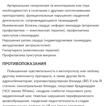
Артериальная гипертензия (в монотерапии или (при
необходимости) в сочетании с другими гипотензивными
препаратами); функциональные нарушения сердечной
деятельности, сопровождающиеся тахикардией.
Ишемическая болезнь сердца: инфаркт миокарда (вторичная
профилактика — комплексная терапия), профилактика
приступов стенокардии.
Нарушения ритма сердца (наджелудочковая тахикардия,
желудочковая экстрасистолия).
Гипертиреоз (комплексная терапия).
Профилактика приступов мигрени.
ПРОТИВОПОКАЗАНИЯ
Повышенная чувствительность к метопрололу или любому
другому компоненту препарата, а также другим бета-
адреноблокаторам; атриовентрикулярная блокада (AV) II или III
степени; синоатриальная блокада; синусовая брадикардия
(ЧСС менее 50/мин), синдром слабости синусового узла;
кардиогенный шок; тяжелые нарушения периферического
кровообращения; сердечная недостаточность в стадии
декомпенсации, возраст до 18 лет (ввиду отсутствия