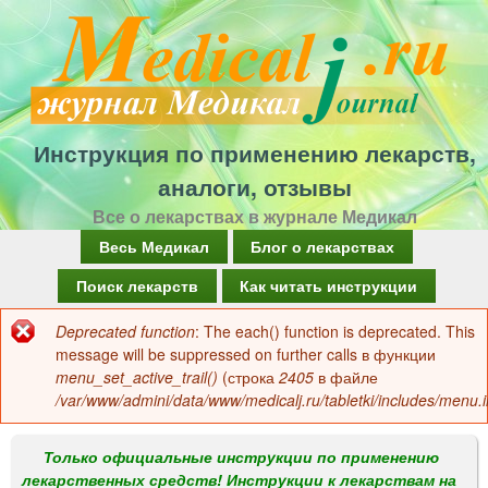
Перейти
к
основному
содержанию
Инструкция по применению лекарств,
аналоги, отзывы
Все о лекарствах в журнале Медикал
Г
Весь Медикал
Блог о лекарствах
л
Поиск лекарств
Как читать инструкции
а
Deprecated function
: The each() function is deprecated. This
Сообщение
в
message will be suppressed on further calls в функции
об
menu_set_active_trail()
(строка
2405
в файле
н
/var/www/admini/data/www/medicalj.ru/tabletki/includes/menu.i
ошибке
о
е
Только официальные инструкции по применению
лекарственных средств! Инструкции к лекарствам на