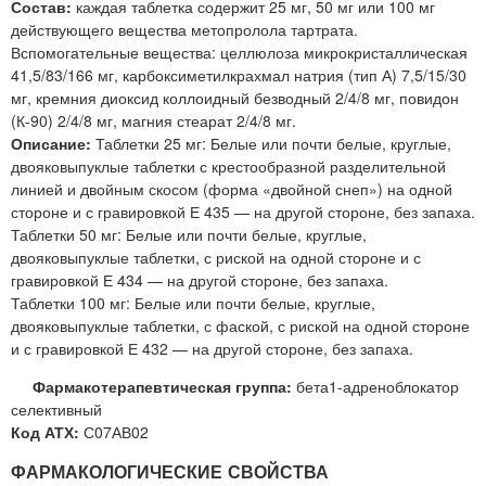
Состав:
каждая таблетка содержит 25 мг, 50 мг или 100 мг
действующего вещества метопролола тартрата.
Вспомогательные вещества: целлюлоза микрокристаллическая
41,5/83/166 мг, карбоксиметилкрахмал натрия (тип А) 7,5/15/30
мг, кремния диоксид коллоидный безводный 2/4/8 мг, повидон
(К-90) 2/4/8 мг, магния стеарат 2/4/8 мг.
Описание:
Таблетки 25 мг: Белые или почти белые, круглые,
двояковыпуклые таблетки с крестообразной разделительной
линией и двойным скосом (форма «двойной снеп») на одной
стороне и с гравировкой Е 435 — на другой стороне, без запаха.
Таблетки 50 мг: Белые или почти белые, круглые,
двояковыпуклые таблетки, с риской на одной стороне и с
гравировкой Е 434 — на другой стороне, без запаха.
Таблетки 100 мг: Белые или почти белые, круглые,
двояковыпуклые таблетки, с фаской, с риской на одной стороне
и с гравировкой Е 432 — на другой стороне, без запаха.
Фармакотерапевтическая группа:
бета1-адреноблокатор
селективный
Код АТХ:
С07АВ02
ФАРМАКОЛОГИЧЕСКИЕ СВОЙСТВА