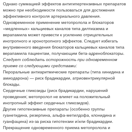
Однако суммацией эффектов антигипертензивных препаратов
можно при необходимости пользоваться для достижения
эффективного контроля артериального давления.
Одновременное применение метопролола и блокаторов
«медленных» кальциевых каналов типа дилтиазема и
верапамила может привести к усилению отрицательных
инотропного и хронотропного эффектов. Следует избегать
внутривенного введения блокаторов кальциевых каналов типа
верапамила пациентам, получающим бета-адреноблокаторы.
Следует соблюдать осторожность при одновременном
приеме со следующими средствами:
Пероральные антиаритмические препараты (типа хинидина и
амиодарона) — риск брадикардии, атриовентрикулярной
блокады.
Сердечные гликозиды (риск брадикардии, нарушений
проведения; метопролол не влияет на положительный
инотропный эффект сердечных гликозидов).
Другие гипотензивные препараты (особенно группы
гуанетидина, резерпина, альфа-метилдофа, клонидина и
гуанфацина) из-за риска гипотензии и/или брадикардии.
Прекращение одновременного приема метопролола и