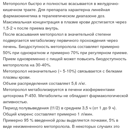
Метопролол быстро и полностью всасывается в желудочно-
кишечном тракте. Для препарата характерна линейная
фармакокинетика в терапевтическом диапазоне доз.
Максимальная концентрация в плазме крови достигается через
1,5-2 ч после приема внутрь.
После всасывания метопролол в значительной степени
подвергается метаболизму первичного прохождения через
печень. Биодоступность метопролола составляет примерно
50% при однократном и примерно 70% при регулярном приеме.
Прием одновременно с пищей может повысить биодоступность
метопролола на 30-40%.
Метопролол незначительно (~ 5-10%) связывается с белками
плазмы крови.
Объем распределения составляет 5,6 л/кг.
Метопролол метаболизируется в печени изоферментами
цитохрома Р-450. Метаболиты не обладают фармакологической
активностью.
Период полувыведения (t1/2) в среднем 3,5 ч (от 1 до 9 ч).
Общий клиренс составляет примерно 1 л/мин.
Примерно 95 % введенной дозы выделяется почками, 5% в
виде неизмененного метопролола. В некоторых случаях это