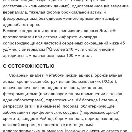
достаточных клинических данных), одновременное в/в введение
верапамила, тяжелая форма бронхиальной астмы и
феохромоцитома без одновременного применения альфа-
адреноблокаторов.
В связи с недостаточностью клинических данных Эгилок®
противопоказан при остром инфаркте миокарда,
сопровождающимся частотой сердечных сокращений ниже 45
уд/мин, с интервалом PQ более 240 мс, и систолическим
артериальным давлением ниже 100 мм рт.ст.
С ОСТОРОЖНОСТЬЮ
Сахарный диабет, метаболический ацидоз, бронхиальная
астма, хроническая обструктивная болезнь легких (ХОБЛ),
почечная/печеночная недостаточность, миастения,
феохромоцитома (при одновременном применении с альфа-
адреноблокаторами), тиреотоксикоз, АV блокада I степени,
депрессия (в т.ч. в анамнезе), псориаз, облитерирующие
заболевания периферических сосудов ("перемежающаяся"
хромота, синдром Рейно), беременность, период лактации,
пожилой возраст, у пациентов с отягощенным
аллергологическим анамнезом (возможно снижение ответа при