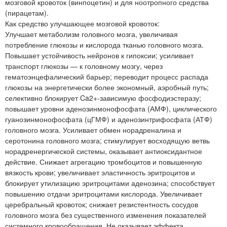
мозговой кровоток (винпоцетин) и для ноотропного средства
(пирацетам).
Как средство улучшающее мозговой кровоток:
Улучшает метаболизм головного мозга, увеличивая
потребление глюкозы и кислорода тканью головного мозга.
Повышает устойчивость нейронов к гипоксии; усиливает
транспорт глюкозы — к головному мозгу, через
гематоэнцефалический барьер; переводит процесс распада
глюкозы на энергетически более экономный, аэробный путь;
селективно блокирует Ca2+-зависимую фосфодиэстеразу;
повышает уровни аденозинмонофосфата (АМФ), циклического
гуанозинмонофосфата (цГМФ) и аденозинтрифосфата (АТФ)
головного мозга. Усиливает обмен норадреналина и
серотонина головного мозга; стимулирует восходящую ветвь
норадренергической системы, оказывает антиоксидантное
действие. Снижает агрегацию тромбоцитов и повышенную
вязкость крови; увеличивает эластичность эритроцитов и
блокирует утилизацию эритроцитами аденозина; способствует
повышению отдачи эритроцитами кислорода. Увеличивает
церебральный кровоток; снижает резистентность сосудов
головного мозга без существенного изменения показателей
системного кровообращения. Не оказывает эффекта