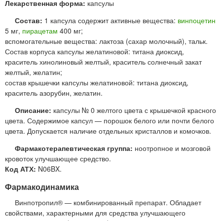
Лекарственная форма:
капсулы
Состав:
1 капсула содержит активные вещества:
винпоцетин
5 мг,
пирацетам
400 мг;
вспомогательные вещества: лактоза (сахар молочный), тальк.
Состав корпуса капсулы желатиновой: титана диоксид,
краситель хинолиновый желтый, краситель солнечный закат
желтый, желатин;
состав крышечки капсулы желатиновой: титана диоксид,
краситель азорубин, желатин.
Описание:
капсулы № 0 желтого цвета с крышечкой красного
цвета. Содержимое капсул — порошок белого или почти белого
цвета. Допускается наличие отдельных кристаллов и комочков.
Фармакотерапевтическая группа:
ноотропное и мозговой
кровоток улучшающее средство.
Код АТХ:
N06BX.
Фармакодинамика
Винпотропил® — комбинированный препарат. Обладает
свойствами, характерными для средства улучшающего