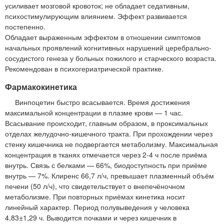
усиливает мозговой кровоток; не обладает седативным,
психостимулирующим влиянием. Эффект развивается
постепенно.
Обладает выраженным эффектом в отношении симптомов
начальных проявлений когнитивных нарушений церебрально-
сосудистого генеза у больных пожилого и старческого возраста.
Рекомендован в психогериатрической практике.
Фармакокинетика
Винпоцетин быстро всасывается. Время достижения
максимальной концентрации в плазме крови — 1 час.
Всасывание происходит, главным образом, в проксимальных
отделах желудочно-кишечного тракта. При прохождении через
стенку кишечника не подвергается метаболизму. Максимальная
концентрация в тканях отмечается через 2-4 ч после приёма
внутрь. Связь с белками — 66%, биодоступность при приёме
внутрь — 7%. Клиренс 66,7 л/ч, превышает плазменный объём
печени (50 л/ч), что свидетельствует о внепечёночном
метаболизме. При повторных приёмах кинетика носит
линейный характер. Период полувыведения у человека
4,83±1,29 ч. Выводится почками и через кишечник в