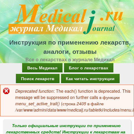
Перейти
к
основному
содержанию
Инструкция по применению лекарств,
аналоги, отзывы
Все о лекарствах в журнале Медикал
Г
Весь Медикал
Блог о лекарствах
л
Поиск лекарств
Как читать инструкции
а
Deprecated function
: The each() function is deprecated. This
Сообщение
в
message will be suppressed on further calls в функции
об
menu_set_active_trail()
(строка
2405
в файле
н
/var/www/admini/data/www/medicalj.ru/tabletki/includes/menu.i
ошибке
о
е
Только официальные инструкции по применению
лекарственных средств! Инструкции к лекарствам на