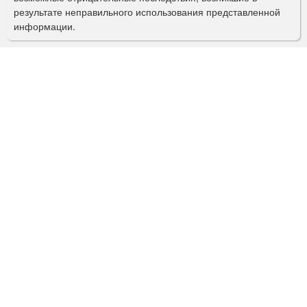
с
результате неправильного использования представленной
информации.
к
а