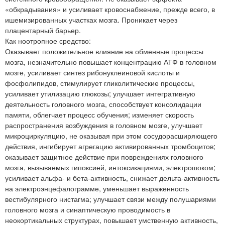
«обкрадывания» и усиливает кровоснабжение, прежде всего, в
ишемизированных участках мозга. Проникает через
плацентарный барьер.
Как ноотропное средство:
Оказывает положительное влияние на обменные процессы
мозга, незначительно повышает концентрацию АТФ в головном
мозге, усиливает синтез рибонуклеиновой кислоты и
фосфолипидов, стимулирует гликолитические процессы,
усиливает утилизацию глюкозы; улучшает интегративную
деятельность головного мозга, способствует консолидации
памяти, облегчает процесс обучения; изменяет скорость
распространения возбуждения в головном мозге, улучшает
микроциркуляцию, не оказывая при этом сосудорасширяющего
действия, ингибирует агрегацию активированных тромбоцитов;
оказывает защитное действие при повреждениях головного
мозга, вызываемых гипоксией, интоксикациями, электрошоком;
усиливает альфа- и бета-активность, снижает дельта-активность
на электроэнцефалограмме, уменьшает выраженность
вестибулярного нистагма; улучшает связи между полушариями
головного мозга и синаптическую проводимость в
неокортикальных структурах, повышает умственную активность,