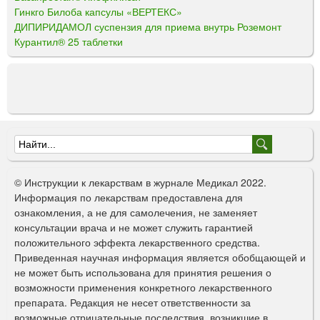
Гинкго Билоба капсулы «ВЕРТЕКС»
ДИПИРИДАМОЛ суспензия для приема внутрь Роземонт
Курантил® 25 таблетки
Ф
о
© Инструкции к лекарствам в журнале Медикал 2022.
р
Информация по лекарствам предоставлена для
ознакомления, а не для самолечения, не заменяет
м
консультации врача и не может служить гарантией
а
положительного эффекта лекарственного средства.
Приведенная научная информация является обобщающей и
п
не может быть использована для принятия решения о
о
возможности применения конкретного лекарственного
препарата. Редакция не несет ответственности за
и
возможные отрицательные последствия, возникшие в