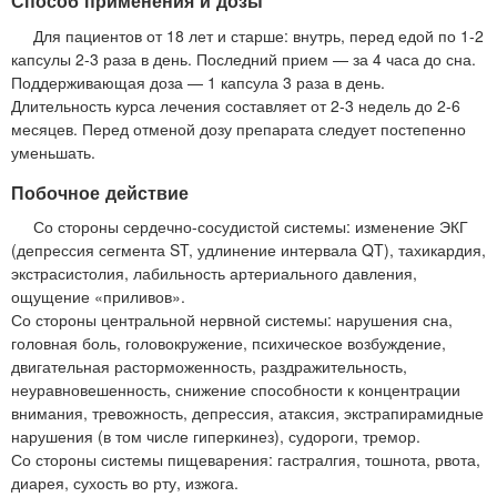
Способ применения и дозы
Для пациентов от 18 лет и старше: внутрь, перед едой по 1-2
капсулы 2-3 раза в день. Последний прием — за 4 часа до сна.
Поддерживающая доза — 1 капсула 3 раза в день.
Длительность курса лечения составляет от 2-3 недель до 2-6
месяцев. Перед отменой дозу препарата следует постепенно
уменьшать.
Побочное действие
Со стороны сердечно-сосудистой системы: изменение ЭКГ
(депрессия сегмента ST, удлинение интервала QT), тахикардия,
экстрасистолия, лабильность артериального давления,
ощущение «приливов».
Со стороны центральной нервной системы: нарушения сна,
головная боль, головокружение, психическое возбуждение,
двигательная расторможенность, раздражительность,
неуравновешенность, снижение способности к концентрации
внимания, тревожность, депрессия, атаксия, экстрапирамидные
нарушения (в том числе гиперкинез), судороги, тремор.
Со стороны системы пищеварения: гастралгия, тошнота, рвота,
диарея, сухость во рту, изжога.