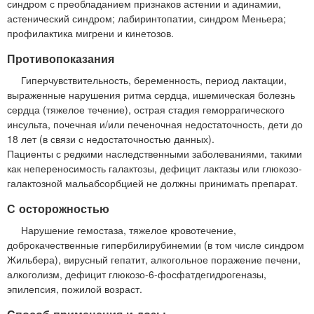
синдром с преобладанием признаков астении и адинамии,
астенический синдром; лабиринтопатии, синдром Меньера;
профилактика мигрени и кинетозов.
Противопоказания
Гиперчувствительность, беременность, период лактации,
выраженные нарушения ритма сердца, ишемическая болезнь
сердца (тяжелое течение), острая стадия геморрагического
инсульта, почечная и/или печеночная недостаточность, дети до
18 лет (в связи с недостаточностью данных).
Пациенты с редкими наследственными заболеваниями, такими
как непереносимость галактозы, дефицит лактазы или глюкозо-
галактозной мальабсорбцией не должны принимать препарат.
С осторожностью
Нарушение гемостаза, тяжелое кровотечение,
доброкачественные гипербилирубинемии (в том числе синдром
Жильбера), вирусный гепатит, алкогольное поражение печени,
алкоголизм, дефицит глюкозо-6-фосфатдегидрогеназы,
эпилепсия, пожилой возраст.