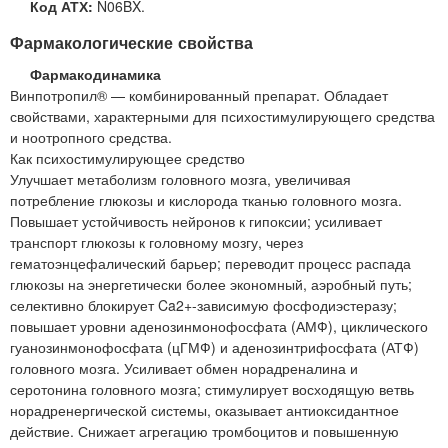
Код АТХ:
N06BX.
Фармакологические свойства
Фармакодинамика
Винпотропил® — комбинированный препарат. Обладает
свойствами, характерными для психостимулирующего средства
и ноотропного средства.
Как психостимулирующее средство
Улучшает метаболизм головного мозга, увеличивая
потребление глюкозы и кислорода тканью головного мозга.
Повышает устойчивость нейронов к гипоксии; усиливает
транспорт глюкозы к головному мозгу, через
гематоэнцефалический барьер; переводит процесс распада
глюкозы на энергетически более экономный, аэробный путь;
селективно блокирует Ca2+-зависимую фосфодиэстеразу;
повышает уровни аденозинмонофосфата (АМФ), циклического
гуанозинмонофосфата (цГМФ) и аденозинтрифосфата (АТФ)
головного мозга. Усиливает обмен норадреналина и
серотонина головного мозга; стимулирует восходящую ветвь
норадренергической системы, оказывает антиоксидантное
действие. Снижает агрегацию тромбоцитов и повышенную