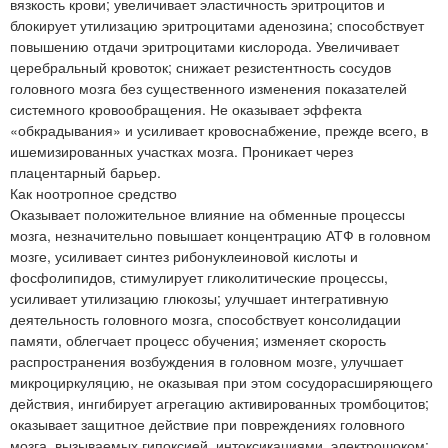
вязкость крови; увеличивает эластичность эритроцитов и
блокирует утилизацию эритроцитами аденозина; способствует
повышению отдачи эритроцитами кислорода. Увеличивает
церебральный кровоток; снижает резистентность сосудов
головного мозга без существенного изменения показателей
системного кровообращения. Не оказывает эффекта
«обкрадывания» и усиливает кровоснабжение, прежде всего, в
ишемизированных участках мозга. Проникает через
плацентарный барьер.
Как ноотропное средство
Оказывает положительное влияние на обменные процессы
мозга, незначительно повышает концентрацию АТФ в головном
мозге, усиливает синтез рибонуклеиновой кислоты и
фосфолипидов, стимулирует гликолитические процессы,
усиливает утилизацию глюкозы; улучшает интегративную
деятельность головного мозга, способствует консолидации
памяти, облегчает процесс обучения; изменяет скорость
распространения возбуждения в головном мозге, улучшает
микроциркуляцию, не оказывая при этом сосудорасширяющего
действия, ингибирует агрегацию активированных тромбоцитов;
оказывает защитное действие при повреждениях головного
мозга, вызываемых гипоксией, интоксикациями, электрошоком;