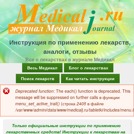
Перейти
к
основному
содержанию
Инструкция по применению лекарств,
аналоги, отзывы
Все о лекарствах в журнале Медикал
Г
Весь Медикал
Блог о лекарствах
л
Поиск лекарств
Как читать инструкции
а
Deprecated function
: The each() function is deprecated. This
Сообщение
в
message will be suppressed on further calls в функции
об
menu_set_active_trail()
(строка
2405
в файле
н
/var/www/admini/data/www/medicalj.ru/tabletki/includes/menu.i
ошибке
о
е
Только официальные инструкции по применению
лекарственных средств! Инструкции к лекарствам на