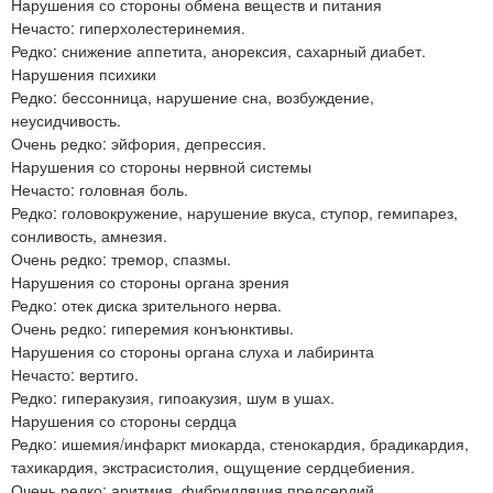
Нарушения со стороны обмена веществ и питания
Нечасто: гиперхолестеринемия.
Редко: снижение аппетита, анорексия, сахарный диабет.
Нарушения психики
Редко: бессонница, нарушение сна, возбуждение,
неусидчивость.
Очень редко: эйфория, депрессия.
Нарушения со стороны нервной системы
Нечасто: головная боль.
Редко: головокружение, нарушение вкуса, ступор, гемипарез,
сонливость, амнезия.
Очень редко: тремор, спазмы.
Нарушения со стороны органа зрения
Редко: отек диска зрительного нерва.
Очень редко: гиперемия конъюнктивы.
Нарушения со стороны органа слуха и лабиринта
Нечасто: вертиго.
Редко: гиперакузия, гипоакузия, шум в ушах.
Нарушения со стороны сердца
Редко: ишемия/инфаркт миокарда, стенокардия, брадикардия,
тахикардия, экстрасистолия, ощущение сердцебиения.
Очень редко: аритмия, фибрилляция предсердий.