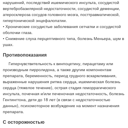
нарушений, последствий ишемического инсульта, сосудистой
вертебробазилярной недостаточности, сосудистой деменции,
атеросклероза сосудов головного мозга, посттравматической,
гипертонической энцефалопатии.
• Хронические сосудистые заболевания сетчатки и сосудистой
оболочки глаза.
• Снижение слуха перцептивного типа, болезнь Меньера, шум в
ушах.
Противопоказания
Гиперчувствительность к винпоцетину, пирацетаму или
производным пирролидона, а также другим компонентам
препарата, беременность, период грудного вскармливания,
выраженные нарушения ритма сердца, ишемическая болезнь
сердца (тяжелое течение), острая стадия геморрагического
инсульта, почечная и/или печеночная недостаточность, болезнь
Гентингтона, дети до 18 лет (в связи с недостаточностью
данных), психомоторное возбуждение на момент назначения
препарата.
С осторожностью