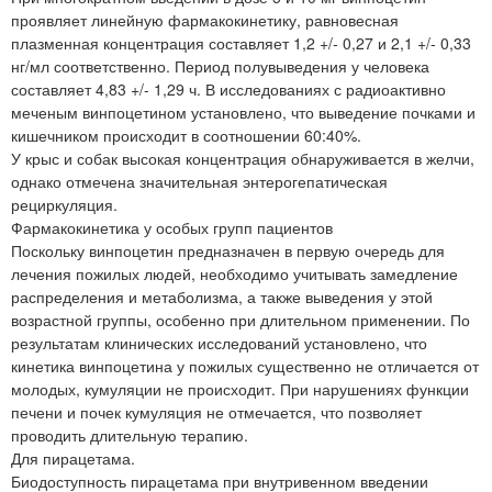
проявляет линейную фармакокинетику, равновесная
плазменная концентрация составляет 1,2 +/- 0,27 и 2,1 +/- 0,33
нг/мл соответственно. Период полувыведения у человека
составляет 4,83 +/- 1,29 ч. В исследованиях с радиоактивно
меченым винпоцетином установлено, что выведение почками и
кишечником происходит в соотношении 60:40%.
У крыс и собак высокая концентрация обнаруживается в желчи,
однако отмечена значительная энтерогепатическая
рециркуляция.
Фармакокинетика у особых групп пациентов
Поскольку винпоцетин предназначен в первую очередь для
лечения пожилых людей, необходимо учитывать замедление
распределения и метаболизма, а также выведения у этой
возрастной группы, особенно при длительном применении. По
результатам клинических исследований установлено, что
кинетика винпоцетина у пожилых существенно не отличается от
молодых, кумуляции не происходит. При нарушениях функции
печени и почек кумуляция не отмечается, что позволяет
проводить длительную терапию.
Для пирацетама.
Биодоступность пирацетама при внутривенном введении