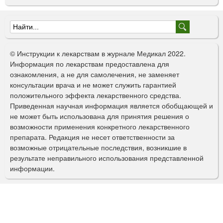
Ф
о
© Инструкции к лекарствам в журнале Медикал 2022.
р
Информация по лекарствам предоставлена для
ознакомления, а не для самолечения, не заменяет
м
консультации врача и не может служить гарантией
а
положительного эффекта лекарственного средства.
Приведенная научная информация является обобщающей и
п
не может быть использована для принятия решения о
о
возможности применения конкретного лекарственного
препарата. Редакция не несет ответственности за
и
возможные отрицательные последствия, возникшие в
с
результате неправильного использования представленной
информации.
к
а