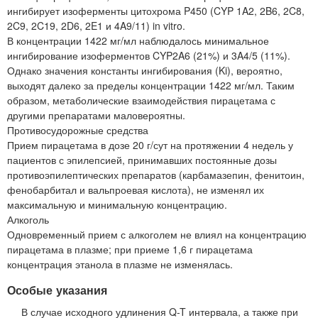
ингибирует изоферменты цитохрома P450 (CYP 1A2, 2B6, 2C8,
2C9, 2C19, 2D6, 2E1 и 4A9/11) in vitro.
В концентрации 1422 мг/мл наблюдалось минимальное
ингибирование изоферментов CYP2A6 (21%) и 3A4/5 (11%).
Однако значения константы ингибирования (Ki), вероятно,
выходят далеко за пределы концентрации 1422 мг/мл. Таким
образом, метаболические взаимодействия пирацетама с
другими препаратами маловероятны.
Противосудорожные средства
Прием пирацетама в дозе 20 г/сут на протяжении 4 недель у
пациентов с эпилепсией, принимавших постоянные дозы
противоэпилептических препаратов (карбамазепин, фенитоин,
фенобарбитал и вальпроевая кислота), не изменял их
максимальную и минимальную концентрацию.
Алкоголь
Одновременный прием с алкоголем не влиял на концентрацию
пирацетама в плазме; при приеме 1,6 г пирацетама
концентрация этанола в плазме не изменялась.
Особые указания
В случае исходного удлинения Q-T интервала, а также при