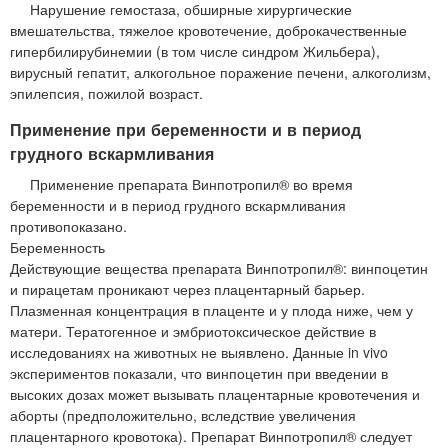
Нарушение гемостаза, обширные хирургические
вмешательства, тяжелое кровотечение, доброкачественные
гипербилирубинемии (в том числе синдром Жильбера),
вирусный гепатит, алкогольное поражение печени, алкоголизм,
эпилепсия, пожилой возраст.
Применение при беременности и в период
грудного вскармливания
Применение препарата Винпотропил® во время
беременности и в период грудного вскармливания
противопоказано.
Беременность
Действующие вещества препарата Винпотропил®: винпоцетин
и пирацетам проникают через плацентарный барьер.
Плазменная концентрация в плаценте и у плода ниже, чем у
матери. Тератогенное и эмбриотоксическое действие в
исследованиях на животных не выявлено. Данные in vivo
экспериментов показали, что винпоцетин при введении в
высоких дозах может вызывать плацентарные кровотечения и
аборты (предположительно, вследствие увеличения
плацентарного кровотока). Препарат Винпотропил® следует