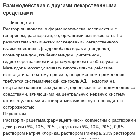
Взаимодействие с другими лекарственными
средствами
Винпоцетин
Раствор винпоцетина фармацевтически несовместим с
гепарином, растворами, содержащими аминокислоты. По
результатам клинических исследований лекарственного
взаимодействия с β-адреноблокаторами (пиндолол),
кломипрамидом, глибенкламидом, дигоксином,
гидрохлоротиазидом и аценокумаролом не обнаружено.
Метилдопа может усиливать гипотензивное действие
винпоцетина, поэтому при их одновременном применении
требуется систематический контроль АД. Несмотря на
отсутствие клинических данных, одновременное применение со
средствами, влияющими на центральную нервную систему,
антикоагулянтами и антиаритмиками следует проводить с
осторожностью.
Пирацетам
Раствор пирацетама фармацевтически совместим с растворами
декстрозы (5%, 10%, 20%), фруктозы (5%, 10%, 20%), 0,9%
раствором натрия хлорида, раствором Рингера, 20% раствором