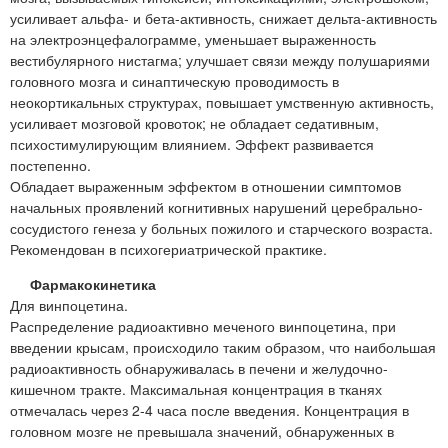
усиливает альфа- и бета-активность, снижает дельта-активность
на электроэнцефалограмме, уменьшает выраженность
вестибулярного нистагма; улучшает связи между полушариями
головного мозга и синаптическую проводимость в
неокортикальных структурах, повышает умственную активность,
усиливает мозговой кровоток; не обладает седативным,
психостимулирующим влиянием. Эффект развивается
постепенно.
Обладает выраженным эффектом в отношении симптомов
начальных проявлений когнитивных нарушений церебрально-
сосудистого генеза у больных пожилого и старческого возраста.
Рекомендован в психогериатрической практике.
Фармакокинетика
Для винпоцетина.
Распределение радиоактивно меченого винпоцетина, при
введении крысам, происходило таким образом, что наибольшая
радиоактивность обнаруживалась в печени и желудочно-
кишечном тракте. Максимальная концентрация в тканях
отмечалась через 2-4 часа после введения. Концентрация в
головном мозге не превышала значений, обнаруженных в