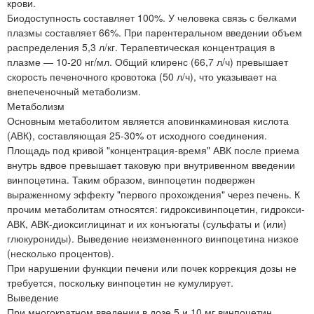
крови.
Биодоступность составляет 100%. У человека связь с белками
плазмы составляет 66%. При парентеральном введении объем
распределения 5,3 л/кг. Терапевтическая концентрация в
плазме — 10-20 нг/мл. Общий клиренс (66,7 л/ч) превышает
скорость печеночного кровотока (50 л/ч), что указывает на
внепеченочный метаболизм.
Метаболизм
Основным метаболитом является аповинкаминовая кислота
(АВК), составляющая 25-30% от исходного соединения.
Площадь под кривой "концентрация-время" АВК после приема
внутрь вдвое превышает таковую при внутривенном введении
винпоцетина. Таким образом, винпоцетин подвержен
выраженному эффекту "первого прохождения" через печень. К
прочим метаболитам относятся: гидроксивинпоцетин, гидрокси-
АВК, АВК-диоксиглицинат и их конъюгаты (сульфаты и (или)
глюкурониды). Выведение неизмененного винпоцетина низкое
(несколько процентов).
При нарушении функции печени или почек коррекция дозы не
требуется, поскольку винпоцетин не кумулирует.
Выведение
При многократном введении в дозе 5 и 10 мг винпоцетин