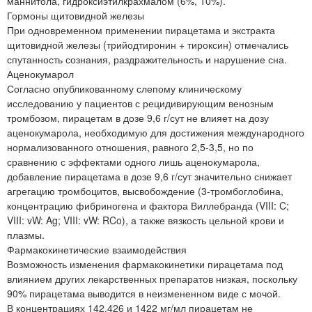
маннитола, гидроксиэтилкрахмалом (6%, 10%).
Гормоны щитовидной железы
При одновременном применении пирацетама и экстракта
щитовидной железы (трийодтиронин + тироксин) отмечались
спутанность сознания, раздражительность и нарушение сна.
Аценокумарол
Согласно опубликованному слепому клиническому
исследованию у пациентов с рецидивирующим венозным
тромбозом, пирацетам в дозе 9,6 г/сут не влияет на дозу
аценокумарола, необходимую для достижения международного
нормализованного отношения, равного 2,5-3,5, но по
сравнению с эффектами одного лишь аценокумарола,
добавление пирацетама в дозе 9,6 г/сут значительно снижает
агрегацию тромбоцитов, высвобождение (3-тромбоглобина,
концентрацию фибриногена и фактора Виллебранда (VIII: C;
VIII: vW: Ag; VIII: vW: RCo), а также вязкость цельной крови и
плазмы.
Фармакокинетические взаимодействия
Возможность изменения фармакокинетики пирацетама под
влиянием других лекарственных препаратов низкая, поскольку
90% пирацетама выводится в неизмененном виде с мочой.
В концентрациях 142,426 и 1422 мг/мл пирацетам не