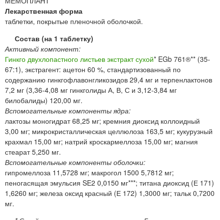
МЕМОПЛАНТ
Лекарственная форма
таблетки, покрытые пленочной оболочкой.
Состав (на 1 таблетку)
Активный компонент:
Гинкго двухлопастного листьев экстракт сухой
* EGb 761®** (35-
67:1), экстрагент: ацетон 60 %, стандартизованный по
содержанию гинкгофлавонгликозидов 29,4 мг и терпенлактонов
7,2 мг (3,36-4,08 мг гинкголиды А, В, С и 3,12-3,84 мг
билобалиды) 120,00 мг.
Вспомогательные компоненты ядра:
лактозы моногидрат 68,25 мг; кремния диоксид коллоидный
3,00 мг; микрокристаллическая целлюлоза 163,5 мг; кукурузный
крахмал 15,00 мг; натрий кроскармеллоза 15,00 мг; магния
стеарат 5,250 мг.
Вспомогательные компоненты оболочки:
гипромеллоза 11,5728 мг; макрогол 1500 5,7812 мг;
пеногасящая эмульсия SE2 0,0150 мг***; титана диоксид (Е 171)
1,6260 мг; железа оксид красный (Е 172) 1,3000 мг; тальк 0,7200
мг.