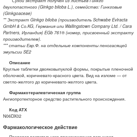
* Сухой экстракт получен из листьев Гинкго
двухлопастного (Ginkgo biloba L.), семейство: Гинкговые
(Ginkgoaceae)
** Экстракт Ginkgo biloba (производитель Schwabe Evlracta
GmbH & Со.KG, Германия или Wallingstown Company Ltd. / Cara
Partners, Ирландия) EGb 761® (номер, присвоенный экстракту
производителем).
*** статьи Евр.Ф. на отдельные компоненты пеногасящей
эмульсии SE2
Описание
Круглые таблетки двояковыпуклой формы, покрытые пленочной
оболочкой, коричневато-красного цвета. Вид на изломе — от
светло-желтого до коричневато-желтого цвета.
Фармакотерапевтическая группа
Ангиопротекторное средство растительного происхождения.
Код АТХ
N06DX02
Фармакологическое действие
Препарат растительного происхождения повышает