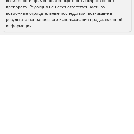
возможности применения конкретного лекарственного
препарата. Редакция не несет ответственности за
и
возможные отрицательные последствия, возникшие в
с
результате неправильного использования представленной
информации.
к
а