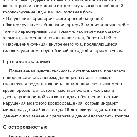
концентрации внимания и интеллектуальных способностей,
головокружение, шум в ушах, головная боль.
• Нарушения периферического кровообращения:
облитерирующие заболевания артерий нижних конечностей с
такими характерными симптомами, как перемежающаяся
хромота, онемение и похолодание стоп, болезнь Рейно.
• Нарушения функции внутреннего уха, проявляющиеся
головокружением, неустойчивой походкой и шумом в ушах.
Противопоказания
Повышенная чувствительность к компонентам препарата;
непереносимость лактозы, дефицит лактазы, глюкозо-
галактозная недостаточность; пониженная свертываемость
крови, эрозивный гастрит, язвенная болезнь желудка и
двенадцатиперстной кишки в стадии обострения; острые
нарушения мозгового кровообращения, острый инфаркт
миокарда; детский возраст до 18 лет, ввиду недостаточности
данных о применении препарата у данной возрастной группы.
С осторожностью
Больные с эпилепсией.