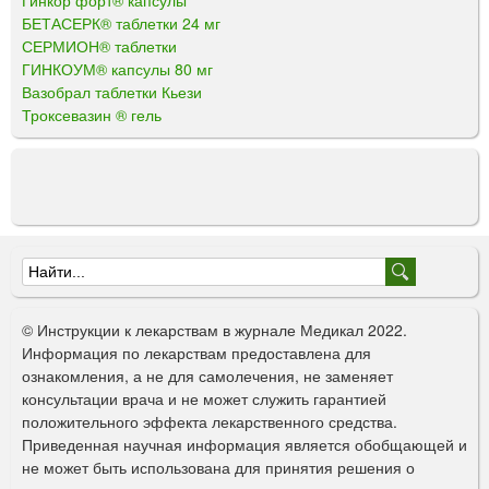
БЕТАСЕРК® таблетки 24 мг
СЕРМИОН® таблетки
ГИНКОУМ® капсулы 80 мг
Вазобрал таблетки Кьези
Троксевазин ® гель
Ф
о
© Инструкции к лекарствам в журнале Медикал 2022.
р
Информация по лекарствам предоставлена для
ознакомления, а не для самолечения, не заменяет
м
консультации врача и не может служить гарантией
а
положительного эффекта лекарственного средства.
Приведенная научная информация является обобщающей и
п
не может быть использована для принятия решения о
о