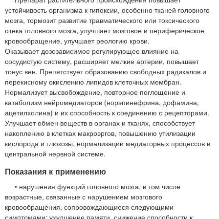
устойчивость организма к гипоксии, особенно тканей головного
мозга, тормозит развитие травматического или токсического
отека головного мозга, улучшает мозговое и периферическое
кровообращение, улучшает реологию крови.
Оказывает дозозависимое регулирующее влияние на
сосудистую систему, расширяет мелкие артерии, повышает
тонус вен. Препятствует образованию свободных радикалов и
перекисному окислению липидов клеточных мембран.
Нормализует высвобождение, повторное поглощение и
катаболизм нейромедиаторов (норэпинефрина, дофамина,
ацетилхолина) и их способность к соединению с рецепторами.
Улучшает обмен веществ в органах и тканях, способствует
накоплению в клетках макроэргов, повышению утилизации
кислорода и глюкозы, нормализации медиаторных процессов в
центральной нервной системе.
Показания к применению
• нарушения функций головного мозга, в том числе
возрастные, связанные с нарушением мозгового
кровообращения, сопровождающиеся следующими
симптомами: ухудшение памяти, снижение способности к