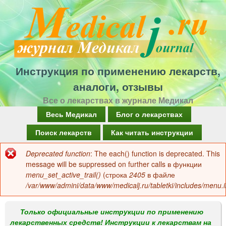
Перейти
к
основному
содержанию
Инструкция по применению лекарств,
аналоги, отзывы
Все о лекарствах в журнале Медикал
Г
Весь Медикал
Блог о лекарствах
л
Поиск лекарств
Как читать инструкции
а
Deprecated function
: The each() function is deprecated. This
Сообщение
в
message will be suppressed on further calls в функции
об
menu_set_active_trail()
(строка
2405
в файле
н
/var/www/admini/data/www/medicalj.ru/tabletki/includes/menu.i
ошибке
о
е
Только официальные инструкции по применению
лекарственных средств! Инструкции к лекарствам на