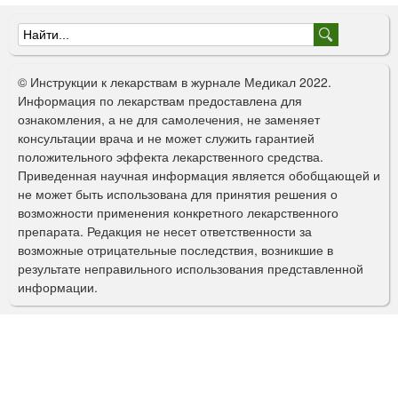
Ф
о
© Инструкции к лекарствам в журнале Медикал 2022.
р
Информация по лекарствам предоставлена для
ознакомления, а не для самолечения, не заменяет
м
консультации врача и не может служить гарантией
а
положительного эффекта лекарственного средства.
Приведенная научная информация является обобщающей и
п
не может быть использована для принятия решения о
о
возможности применения конкретного лекарственного
препарата. Редакция не несет ответственности за
и
возможные отрицательные последствия, возникшие в
с
результате неправильного использования представленной
информации.
к
а