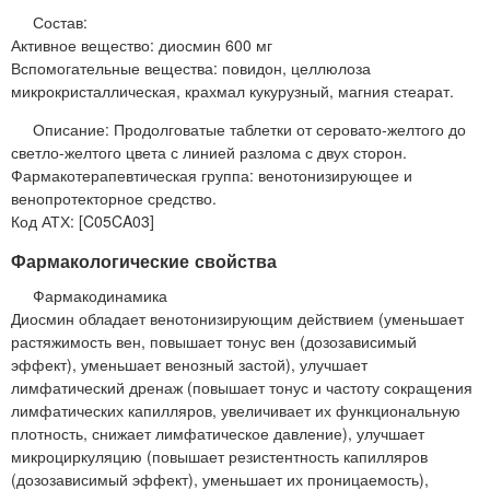
Состав:
Активное вещество: диосмин 600 мг
Вспомогательные вещества: повидон, целлюлоза
микрокристаллическая, крахмал кукурузный, магния стеарат.
Описание: Продолговатые таблетки от серовато-желтого до
светло-желтого цвета с линией разлома с двух сторон.
Фармакотерапевтическая группа: венотонизирующее и
венопротекторное средство.
Код АТХ: [C05CA03]
Фармакологические свойства
Фармакодинамика
Диосмин обладает венотонизирующим действием (уменьшает
растяжимость вен, повышает тонус вен (дозозависимый
эффект), уменьшает венозный застой), улучшает
лимфатический дренаж (повышает тонус и частоту сокращения
лимфатических капилляров, увеличивает их функциональную
плотность, снижает лимфатическое давление), улучшает
микроциркуляцию (повышает резистентность капилляров
(дозозависимый эффект), уменьшает их проницаемость),