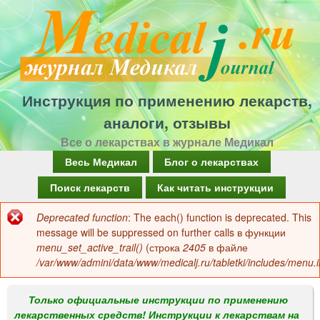
Перейти
к
основному
содержанию
Инструкция по применению лекарств,
аналоги, отзывы
Все о лекарствах в журнале Медикал
Г
Весь Медикал
Блог о лекарствах
л
Поиск лекарств
Как читать инструкции
а
Deprecated function
: The each() function is deprecated. This
Сообщение
в
message will be suppressed on further calls в функции
об
menu_set_active_trail()
(строка
2405
в файле
н
/var/www/admini/data/www/medicalj.ru/tabletki/includes/menu.i
ошибке
о
е
Только официальные инструкции по применению
лекарственных средств! Инструкции к лекарствам на