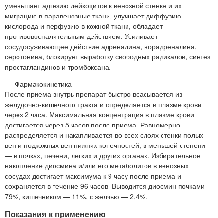
уменьшает адгезию лейкоцитов к венозной стенке и их
миграцию в паравенозные ткани, улучшает диффузию
кислорода и перфузию в кожной ткани, обладает
противовоспалительным действием. Усиливает
сосудосуживающее действие адреналина, норадреналина,
серотонина, блокирует выработку свободных радикалов, синтез
простагландинов и тромбоксана.
Фармакокинетика
После приема внутрь препарат быстро всасывается из
желудочно-кишечного тракта и определяется в плазме крови
через 2 часа. Максимальная концентрация в плазме крови
достигается через 5 часов после приема. Равномерно
распределяется и накапливается во всех слоях стенки полых
вен и подкожных вен нижних конечностей, в меньшей степени
— в почках, печени, легких и других органах. Избирательное
накопление диосмина и/или его метаболитов в венозных
сосудах достигает максимума к 9 часу после приема и
сохраняется в течение 96 часов. Выводится диосмин почками
79%, кишечником — 11%, с желчью — 2,4%.
Показания к применению