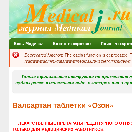
Г
Весь Медикал
Блог о лекарствах
Поиск лекарст
л
Deprecated function
: The each() function is deprecated.
Сообщение
а
/var/www/admini/data/www/medicalj.ru/tabletki/includes/m
об
в
ошибке
Только официальные инструкции по применению л
н
публикуются в неизменном виде, в котором они и пр
о
е
Валсартан таблетки «Озон»
м
е
ЛЕКАРСТВЕННЫЕ ПРЕПАРАТЫ РЕЦЕПТУРНОГО ОТПУ
н
ТОЛЬКО ДЛЯ МЕДИЦИНСКИХ РАБОТНИКОВ.