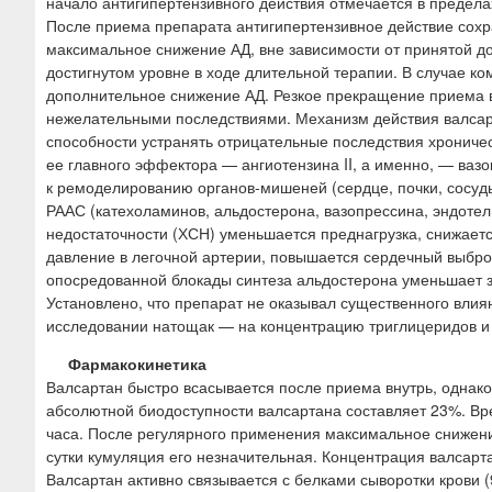
начало антигипертензивного действия отмечается в пределах
После приема препарата антигипертензивное действие сохр
максимальное снижение АД, вне зависимости от принятой до
достигнутом уровне в ходе длительной терапии. В случае к
дополнительное снижение АД. Резкое прекращение приема 
нежелательными последствиями. Механизм действия валсарт
способности устранять отрицательные последствия хрониче
ее главного эффектора — ангиотензина II, а именно, — ваз
к ремоделированию органов-мишеней (сердце, почки, сосуд
РААС (катехоламинов, альдостерона, вазопрессина, эндотел
недостаточности (ХСН) уменьшается преднагрузка, снижаетс
давление в легочной артерии, повышается сердечный выбро
опосредованной блокады синтеза альдостерона уменьшает з
Установлено, что препарат не оказывал существенного влия
исследовании натощак — на концентрацию триглицеридов и 
Фармакокинетика
Валсартан быстро всасывается после приема внутрь, однак
абсолютной биодоступности валсартана составляет 23%. В
часа. После регулярного применения максимальное снижени
сутки кумуляция его незначительная. Концентрация валсарт
Валсартан активно связывается с белками сыворотки крови