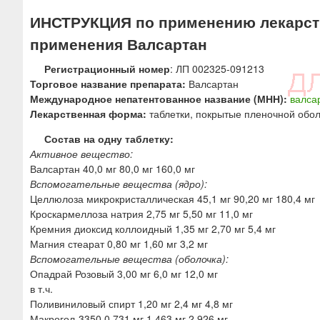
ю
ИНСТРУКЦИЯ по применению лекарств
применения Валсартан
Регистрационный номер
: ЛП 002325-091213
Торговое название препарата:
Валсартан
Международное непатентованное название (МНН):
валса
Лекарственная форма:
таблетки, покрытые пленочной обо
Состав на одну таблетку:
Активное вещество:
Валсартан 40,0 мг 80,0 мг 160,0 мг
Вспомогательные вещества (ядро):
Целлюлоза микрокристаллическая 45,1 мг 90,20 мг 180,4 мг
Кроскармеллоза натрия 2,75 мг 5,50 мг 11,0 мг
Кремния диоксид коллоидный 1,35 мг 2,70 мг 5,4 мг
Магния стеарат 0,80 мг 1,60 мг 3,2 мг
Вспомогательные вещества (оболочка):
Опадрай Розовый 3,00 мг 6,0 мг 12,0 мг
в т.ч.
Поливиниловый спирт 1,20 мг 2,4 мг 4,8 мг
Макрогол-3350 0,731 мг 1,463 мг 2,926 мг