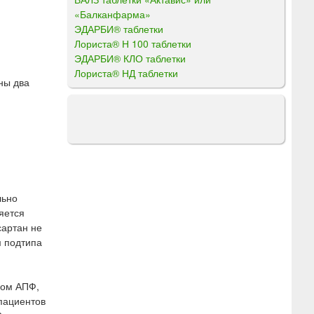
«Балканфарма»
ЭДАРБИ® таблетки
Лориста® Н 100 таблетки
ЭДАРБИ® КЛО таблетки
Лориста® НД таблетки
ны два
льно
яется
сартан не
м подтипа
ром АПФ,
 пациентов