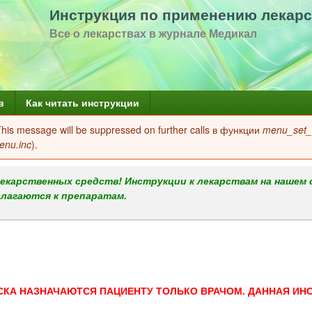
Перейти
Инструкция по применению лекарс
к
Все о лекарствах в журнале Медикал
основному
содержанию
в
Как читать инструкции
 This message will be suppressed on further calls в функции
menu_set_a
enu.inc
).
екарственных средств! Инструкции к лекарствам на нашем 
илагаются к препаратам.
СКА НАЗНАЧАЮТСЯ ПАЦИЕНТУ ТОЛЬКО ВРАЧОМ. ДАННАЯ ИН