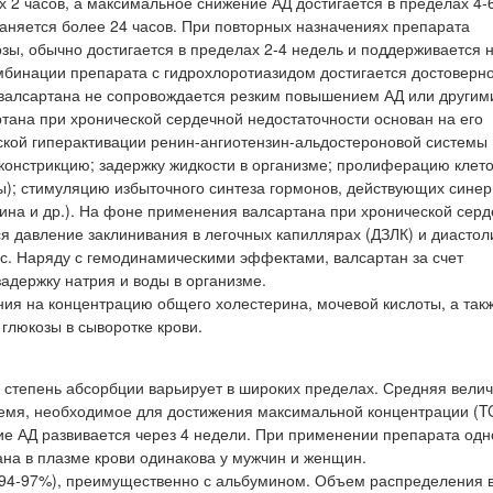
 2 часов, а максимальное снижение АД достигается в пределах 4-6
аняется более 24 часов. При повторных назначениях препарата
зы, обычно достигается в пределах 2-4 недель и поддерживается 
омбинации препарата с гидрохлоротиазидом достигается достоверн
валсартана не сопровождается резким повышением АД или другим
ана при хронической сердечной недостаточности основан на его
ской гиперактивации ренин-ангиотензин-альдостероновой системы 
оконстрикцию; задержку жидкости в организме; пролиферацию клет
ы); стимуляцию избыточного синтеза гормонов, действующих синер
ина и др.). На фоне применения валсартана при хронической сер
я давление заклинивания в легочных капиллярах (ДЗЛК) и диастол
с. Наряду с гемодинамическими эффектами, валсартан за счет
адержку натрия и воды в организме.
ния на концентрацию общего холестерина, мочевой кислоты, а так
глюкозы в сыворотке крови.
о степень абсорбции варьирует в широких пределах. Средняя вели
ремя, необходимое для достижения максимальной концентрации (
е АД развивается через 4 недели. При применении препарата одн
ана в плазме крови одинакова у мужчин и женщин.
 (94-97%), преимущественно с альбумином. Объем распределения 