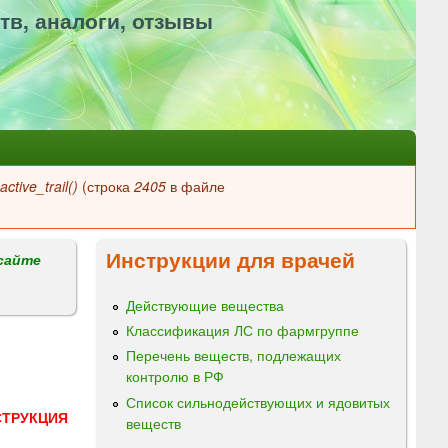
тв, аналоги, отзывы
ctive_trail()
(строка
2405
в файле
Инструкции для врачей
сайте
Действующие вещества
Классификация ЛС по фармгруппе
Перечень веществ, подлежащих
контролю в РФ
Список сильнодействующих и ядовитых
СТРУКЦИЯ
веществ