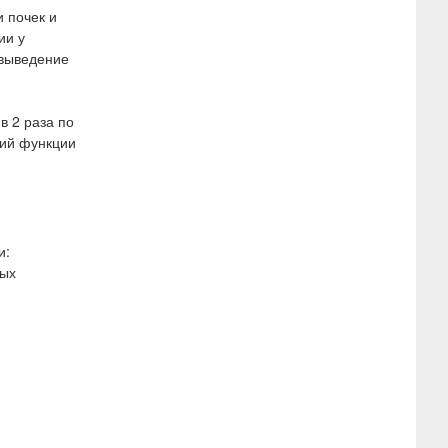
 почек и
ии у
 выведение
в 2 раза по
ний функции
и:
ных