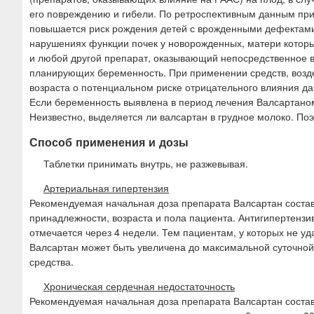
его повреждению и гибели. По ретроспективным данным пр
повышается риск рождения детей с врожденными дефектами
нарушениях функции почек у новорожденных, матери которы
и любой другой препарат, оказывающий непосредственное в
планирующих беременность. При применении средств, возд
возраста о потенциальном риске отрицательного влияния д
Если беременность выявлена в период лечения Валсартаном
Неизвестно, выделяется ли валсартан в грудное молоко. По
Способ применения и дозы
Таблетки принимать внутрь, не разжевывая.
Артериальная гипертензия
Рекомендуемая начальная доза препарата Валсартан составл
принадлежности, возраста и пола пациента. Антигипертенз
отмечается через 4 недели. Тем пациентам, у которых не уд
Валсартан может быть увеличена до максимальной суточной
средства.
Хроническая сердечная недостаточность
Рекомендуемая начальная доза препарата Валсартан составл