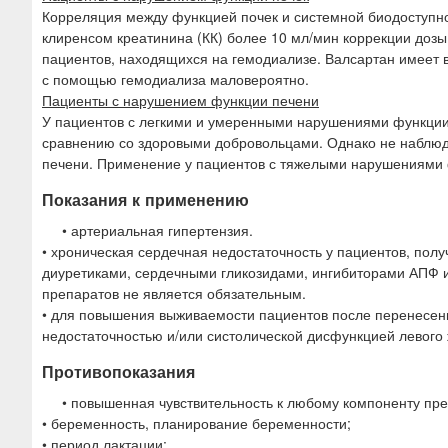
Корреляция между функцией почек и системной биодоступно
клиренсом креатинина (КК) более 10 мл/мин коррекции дозы
пациентов, находящихся на гемодиализе. Валсартан имеет 
с помощью гемодиализа маловероятно.
Пациенты с нарушением функции печени
У пациентов с легкими и умеренными нарушениями функции 
сравнению со здоровыми добровольцами. Однако не наблюд
печени. Применение у пациентов с тяжелыми нарушениями 
Показания к применению
• артериальная гипертензия.
• хроническая сердечная недостаточность у пациентов, по
диуретиками, сердечными гликозидами, ингибиторами АПФ 
препаратов не является обязательным.
• для повышения выживаемости пациентов после перенесен
недостаточностью и/или систолической дисфункцией левого
Противопоказания
• повышенная чувствительность к любому компоненту пре
• беременность, планирование беременности;
• период лактации;