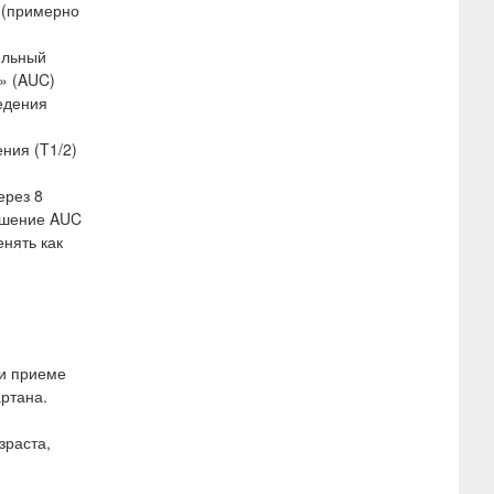
 (примерно
ильный
» (AUC)
едения
ния (T1/2)
ерез 8
ньшение AUC
нять как
ри приеме
артана.
зраста,