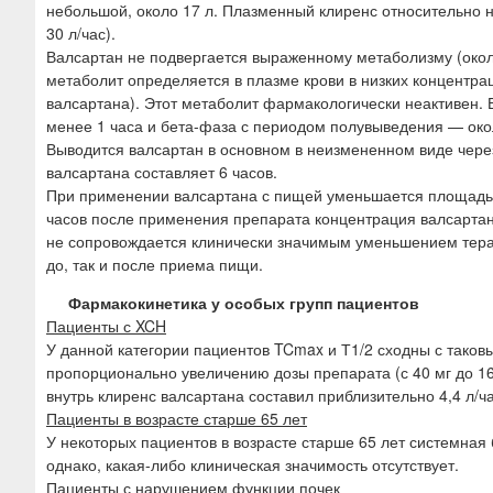
небольшой, около 17 л. Плазменный клиренс относительно н
30 л/час).
Валсартан не подвергается выраженному метаболизму (окол
метаболит определяется в плазме крови в низких концентр
валсартана). Этот метаболит фармакологически неактивен.
менее 1 часа и бета-фаза с периодом полувыведения — окол
Выводится валсартан в основном в неизмененном виде через
валсартана составляет 6 часов.
При применении валсартана с пищей уменьшается площадь п
часов после применения препарата концентрация валсартан
не сопровождается клинически значимым уменьшением тера
до, так и после приема пищи.
Фармакокинетика у особых групп пациентов
Пациенты с XCH
У данной категории пациентов TCmax и Т1/2 сходны с тако
пропорционально увеличению дозы препарата (с 40 мг до 160
внутрь клиренс валсартана составил приблизительно 4,4 л/ч
Пациенты в возрасте старше 65 лет
У некоторых пациентов в возрасте старше 65 лет системная
однако, какая-либо клиническая значимость отсутствует.
Пациенты с нарушением функции почек