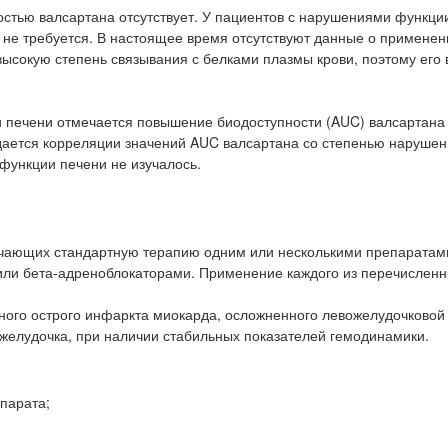
стью валсартана отсутствует. У пациентов с нарушениями функции
 не требуется. В настоящее время отсутствуют данные о применен
высокую степень связывания с белками плазмы крови, поэтому его
печени отмечается повышение биодоступности (AUC) валсартана 
ается корреляции значений AUC валсартана со степенью наруше
функции печени не изучалось.
лучающих стандартную терапию одним или несколькими препаратам
или бета-адреноблокаторами. Применение каждого из перечислен
ного острого инфаркта миокарда, осложненного левожелудочковой
 желудочка, при наличии стабильных показателей гемодинамики.
парата;