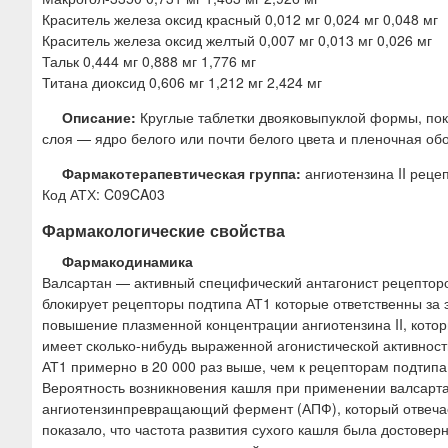
Краситель железа оксид красный 0,012 мг 0,024 мг 0,048 мг
Краситель железа оксид желтый 0,007 мг 0,013 мг 0,026 мг
Тальк 0,444 мг 0,888 мг 1,776 мг
Титана диоксид 0,606 мг 1,212 мг 2,424 мг
Описание:
Круглые таблетки двояковыпуклой формы, пок
слоя — ядро белого или почти белого цвета и пленочная обол
Фармакотерапевтическая группа:
ангиотензина II рецеп
Код АТХ: C09CA03
Фармакологические свойства
Фармакодинамика
Валсартан — активный специфический антагонист рецепторо
блокирует рецепторы подтипа АТ1 которые ответственны за 
повышение плазменной концентрации ангиотензина II, кото
имеет сколько-нибудь выраженной агонистической активнос
АТ1 примерно в 20 000 раз выше, чем к рецепторам подтипа
Вероятность возникновения кашля при применении валсартан
ангиотензинпревращающий фермент (АПФ), который отвечае
показало, что частота развития сухого кашля была достове