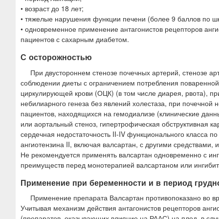
• возраст до 18 лет;
• тяжелые нарушения функции печени (более 9 баллов по ш
• одновременное применение антагонистов рецепторов ангио
пациентов с сахарным диабетом.
С осторожностью
При двустороннем стенозе почечных артерий, стенозе ар
соблюдении диеты с ограничением потребления поваренной
циркулирующей крови (ОЦК) (в том числе диарея, рвота), п
небилиарного генеза без явлений холестаза, при почечной н
пациентов, находящихся на гемодиализе (клинические данны
или аортальный стеноз, гипертрофическая обструктивная ка
сердечная недостаточность II-IV функционального класса 
ангиотензина II, включая валсартан, с другими средствами,
Не рекомендуется применять валсартан одновременно с ин
преимуществ перед монотерапией валсартаном или ингибит
Применение при беременности и в период грудн
Применение препарата Валсартан противопоказано во в
Учитывая механизм действия антагонистов рецепторов ангио
(препаратов, оказывающих влияние на РААС) на плод, в слу