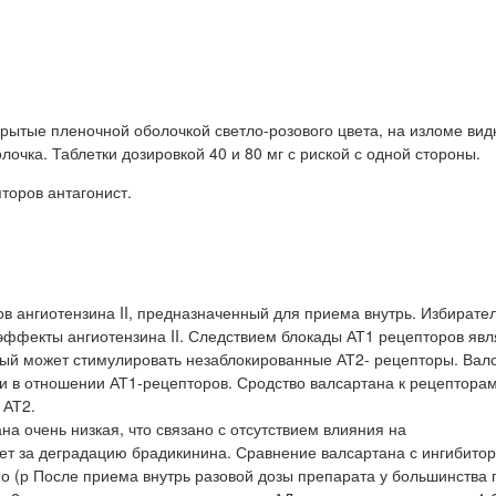
рытые пленочной оболочкой светло-розового цвета, на изломе вид
очка. Таблетки дозировкой 40 и 80 мг с риской с одной стороны.
торов антагонист.
в ангиотензина II, предназначенный для приема внутрь. Избирате
эффекты ангиотензина II. Следствием блокады АТ1 рецепторов явл
рый может стимулировать незаблокированные АТ2- рецепторы. Вал
ти в отношении АТ1-рецепторов. Сродство валсартана к рецептора
 АТ2.
а очень низкая, что связано с отсутствием влияния на
т за деградацию брадикинина. Сравнение валсартана с ингибито
рно (р После приема внутрь разовой дозы препарата у большинства