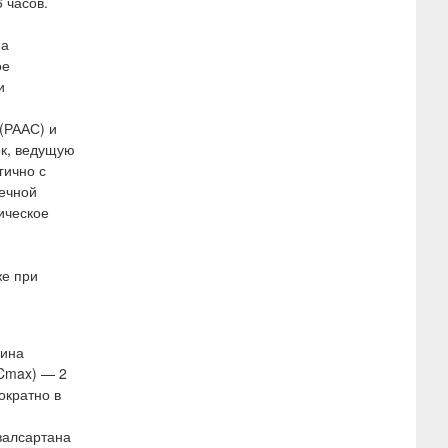
 часов.
на
ое
и
(РААС) и
ок, ведущую
гично с
дечной
ическое
же при
чина
TCmax) — 2
ократно в
валсартана