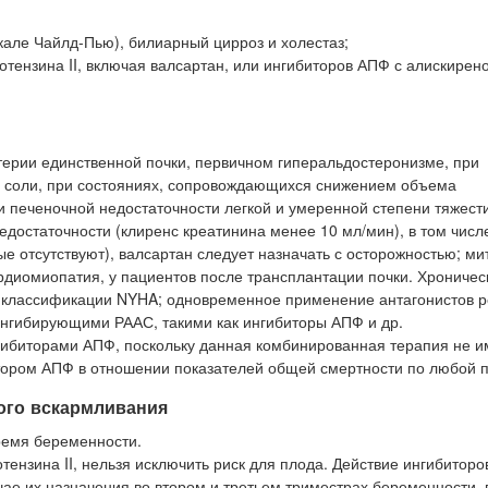
кале Чайлд-Пью), билиарный цирроз и холестаз;
тензина II, включая валсартан, или ингибиторов АПФ с алискирен
терии единственной почки, первичном гиперальдостеронизме, при
 соли, при состояниях, сопровождающихся снижением объема
ри печеночной недостаточности легкой и умеренной степени тяжест
едостаточности (клиренс креатинина менее 10 мл/мин), в том числ
е отсутствуют), валсартан следует назначать с осторожностью; м
рдиомиопатия, у пациентов после трансплантации почки. Хроничес
по классификации NYHA; одновременное применение антагонистов 
 ингибирующими РААС, такими как ингибиторы АПФ и др.
гибиторами АПФ, поскольку данная комбинированная терапия не и
ором АПФ в отношении показателей общей смертности по любой п
ого вскармливания
ремя беременности.
тензина II, нельзя исключить риск для плода. Действие ингибитор
чае их назначения во втором и третьем триместрах беременности, 