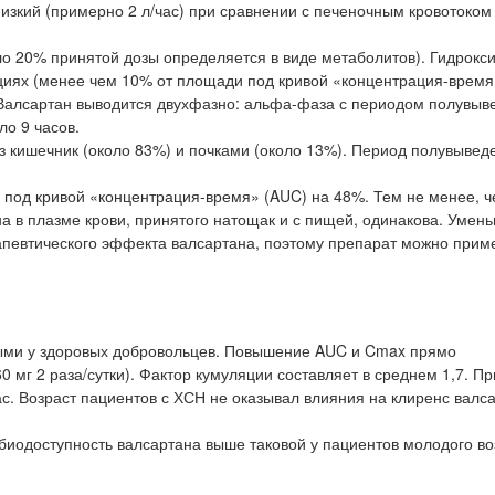
изкий (примерно 2 л/час) при сравнении с печеночным кровотоком
о 20% принятой дозы определяется в виде метаболитов). Гидрокс
ациях (менее чем 10% от площади под кривой «концентрация-время
 Валсартан выводится двухфазно: альфа-фаза с периодом полувыв
о 9 часов.
 кишечник (около 83%) и почками (около 13%). Период полувыведе
од кривой «концентрация-время» (AUC) на 48%. Тем не менее, ч
а в плазме крови, принятого натощак и с пищей, одинакова. Уме
певтического эффекта валсартана, поэтому препарат можно приме
выми у здоровых добровольцев. Повышение AUC и Cmax прямо
 мг 2 раза/сутки). Фактор кумуляции составляет в среднем 1,7. П
ас. Возраст пациентов с ХСН не оказывал влияния на клиренс валс
 биодоступность валсартана выше таковой у пациентов молодого во