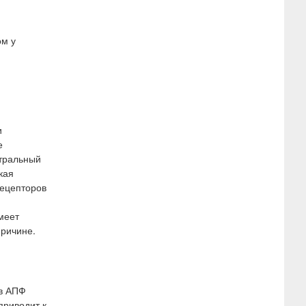
ом у
и
е
итральный
кая
рецепторов
меет
ричине.
ов АПФ
приводит к