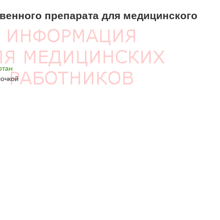
енного препарата для медицинского
ртан
лочкой