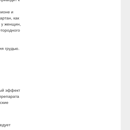
нионе и
ртан, как
 у женщин,
етородного
ия грудью.
ный эффект
 препарата
ские
ледует