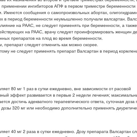
и применении ингибиторов АПФ в первом триместре беременности
. Имеются сообщения о самопроизвольных абортах, олигогидрам
х в период беременности неумышленно получали валсартан. Валса
лияние на РААС, не следует применять при беременности, а также
ействующих на РААС, врачу следует проинформировать женщин д
анных препаратов на плод во время беременности.
, препарат следует отменить как можно скорее.
этому не следует применять препарат Валсартан в период кормлен
яет 80 мг 1 раз в сутки ежедневно, вне зависимости от расовой
ивный эффект развивается в первые 2 недели лечения; максималь
ается достичь адекватного терапевтического ответа, суточная доза
 дозы 320 мг или необходимо дополнительно применять диуретиче
яет 40 мг 2 раза в сутки ежедневно. Дозу препарата Валсартан с