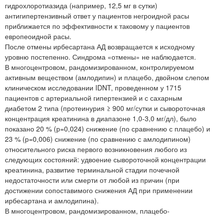
гидрохлоротиазида (например, 12,5 мг в сутки)
антигипертензивный ответ у пациентов негроидной расы
приближается по эффективности к таковому у пациентов
европеоидной расы.
После отмены ирбесартана АД возвращается к исходному
уровню постепенно. Синдрома «отмены» не наблюдается.
В многоцентровом, рандомизированном, контролируемом
активным веществом (амлодипин) и плацебо, двойном слепом
клиническом исследовании IDNT, проведенном у 1715
пациентов с артериальной гипертензией и с сахарным
диабетом 2 типа (протеинурия ≥ 900 мг/сутки и сывороточная
концентрация креатинина в диапазоне 1,0-3,0 мг/дл), было
показано 20 % (р=0,024) снижение (по сравнению с плацебо) и
23 % (р=0,006) снижение (по сравнению с амлодипином)
относительного риска первого возникновения любого из
следующих состояний: удвоение сывороточной концентрации
креатинина, развитие терминальной стадии почечной
недостаточности или смерти от любой из причин (при
достижении сопоставимого снижения АД при применении
ирбесартана и амлодипина).
В многоцентровом, рандомизированном, плацебо-