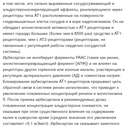
в том числе, его сильно выраженные сосудосуживающий и
альдостероносекретирующий эффекты, реализующиеся через
рецепторы типа AT1 расположенные на поверхности
гладкомышечных клеток сосудов и в коре надпочечников. Он не
обладает агонистической активностью к AT1 рецепторам и
имеет гораздо большее (более чем в 8500 раз) сродство к AT1-
рецепторам, чем с АТ2-рецепторами (рецепторам, не
связанным с регуляцией работы сердечно-сосудистой
системы).
Ирбесартан не ингибирует ферменты РААС (такие как ренин,
ангиотензинпревращающий фермент [АПФ]) и не влияет на
рецепторы других гормонов или ионные каналы, участвующие в
регуляции артериального давления (АД) и гомеостаза натрия.
Блокирование ирбесартаном AT1-рецепторов прерывает цепь
обратной связи в системе ренин-ангиотензин, что приводит к
увеличению плазменных концентраций ренина и ангиотензина
II. После приема ирбесартана в рекомендуемых дозах
плазменная концентрация альдостерона снижается, не
оказывая при этом существенного влияния на содержание
калия в сыворотке крови (среднее значение его увеличения
составляет <0,1 мЭкв/л). Ирбесартан не оказывает заметного