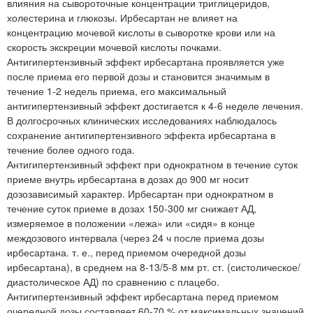
влияния на сывороточные концентрации триглицеридов,
холестерина и глюкозы. Ирбесартан не влияет на
концентрацию мочевой кислоты в сыворотке крови или на
скорость экскреции мочевой кислоты почками.
Антигипертензивный эффект ирбесартана проявляется уже
после приема его первой дозы и становится значимым в
течение 1-2 недель приема, его максимальный
антигипертензивный эффект достигается к 4-6 неделе лечения.
В долгосрочных клинических исследованиях наблюдалось
сохранение антигипертензивного эффекта ирбесартана в
течение более одного года.
Антигипертензивный эффект при однократном в течение суток
приеме внутрь ирбесартана в дозах до 900 мг носит
дозозависимый характер. Ирбесартан при однократном в
течение суток приеме в дозах 150-300 мг снижает АД,
измеряемое в положении «лежа» или «сидя» в конце
междозового интервала (через 24 ч после приема дозы
ирбесартана. т. е., перед приемом очередной дозы
ирбесартана), в среднем на 8-13/5-8 мм рт. ст. (систолическое/
диастолическое АД) по сравнению с плацебо.
Антигипертензивный эффект ирбесартана перед приемом
очередной дозы составляет 60-70 % от максимальных значений