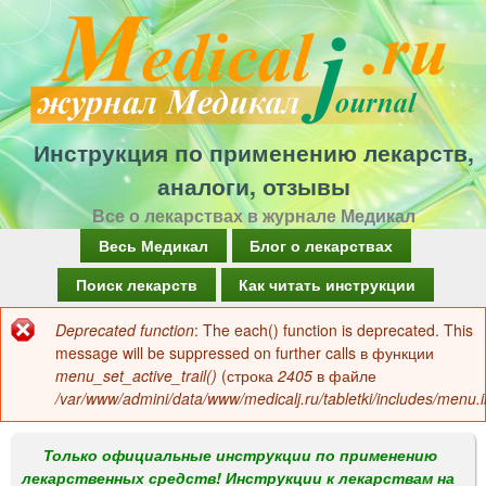
Перейти
к
основному
содержанию
Инструкция по применению лекарств,
аналоги, отзывы
Все о лекарствах в журнале Медикал
Г
Весь Медикал
Блог о лекарствах
л
Поиск лекарств
Как читать инструкции
а
Deprecated function
: The each() function is deprecated. This
Сообщение
в
message will be suppressed on further calls в функции
об
menu_set_active_trail()
(строка
2405
в файле
н
/var/www/admini/data/www/medicalj.ru/tabletki/includes/menu.i
ошибке
о
е
Только официальные инструкции по применению
лекарственных средств! Инструкции к лекарствам на