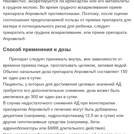
Неизвестно, экскретируется ли ирбесартан или его метаболиты
в грудное молоко. Во время грудного вскармливания прием
препарата Апровель® противопоказан. Поэтому, после оценки
соотношения предполагаемой пользы от приема препарата для
матери и потенциального риска для ребенка, следует
прекратить или грудное вскармливание, или прием препарата
Апровель®.
Способ применения и дозы
Препарат следует принимать внутрь, вне зависимости от
времени приема пищи, проглатывать целиком, запивая водой.
Обычно начальная доза препарата Апровель® составляет 150
мг один раз в сутки.
Пациенты, у которых для достижения целевых значений АД
требуется его дополнительное снижение, доза может быть
увеличена до 300 мг один раз в сутки.
В случае недостаточного снижения АД при монотерапии
препаратом Апровель® к лечению могут быть добавлены
диуретики (например, гидрохлоротиазид 12,5 мг в сутки) или
другие гипотензивные средства (например, бета-
адреноблокаторы или БМКК длительного действия).
У пациентов с нефропатией при артериальной гипертензии и