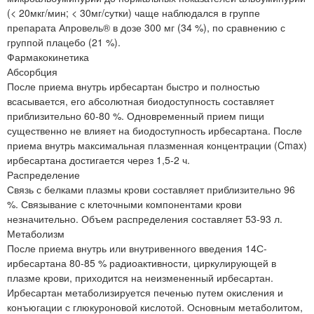
(< 20мкг/мин; < 30мг/сутки) чаще наблюдался в группе
препарата Апровель® в дозе 300 мг (34 %), по сравнению с
группой плацебо (21 %).
Фармакокинетика
Абсорбция
После приема внутрь ирбесартан быстро и полностью
всасывается, его абсолютная биодоступность составляет
приблизительно 60-80 %. Одновременный прием пищи
существенно не влияет на биодоступность ирбесартана. После
приема внутрь максимальная плазменная концентрации (Cmax)
ирбесартана достигается через 1,5-2 ч.
Распределение
Связь с белками плазмы крови составляет приблизительно 96
%. Связывание с клеточными компонентами крови
незначительно. Объем распределения составляет 53-93 л.
Метаболизм
После приема внутрь или внутривенного введения 14С-
ирбесартана 80-85 % радиоактивности, циркулирующей в
плазме крови, приходится на неизмененный ирбесартан.
Ирбесартан метаболизируется печенью путем окисления и
конъюгации с глюкуроновой кислотой. Основным метаболитом,