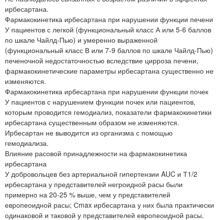
ирбесартана.
Фармакокинетика ирбесартана при нарушении функции печени
У пациентов с легкой (функциональный класс А или 5-6 баллов
по шкале Чайлд-Пью) и умеренно выраженной
(функциональный класс В или 7-9 баллов по шкале Чайлд-Пью)
печеночной недостаточностью вследствие цирроза печени,
фармакокинетические параметры ирбесартана существенно не
изменяются.
Фармакокинетика ирбесартана при нарушении функции почек
У пациентов с нарушением функции почек или пациентов,
которым проводится гемодиализ, показатели фармакокинетики
ирбесартана существенным образом не изменяются.
Ирбесартан не выводится из организма с помощью
гемодиализа.
Влияние расовой принадлежности на фармакокинетика
ирбесартана
У добровольцев без артериальной гипертензии AUC и Т1/2
ирбесартана у представителей негроидной расы были
примерно на 20-25 % выше, чем у представителей
европеоидной расы; Сmax ирбесартана у них была практически
одинаковой и таковой у представителей европеоидной расы.