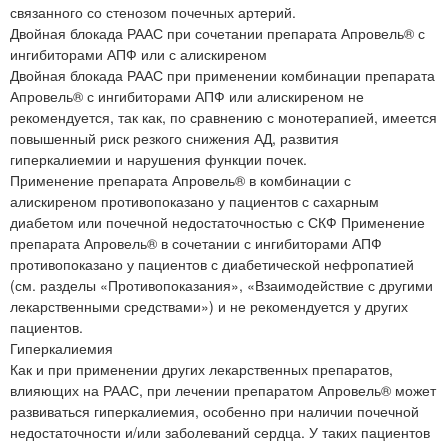
связанного со стенозом почечных артерий.
Двойная блокада РААС при сочетании препарата Апровель® с
ингибиторами АПФ или с алискиреном
Двойная блокада РААС при применении комбинации препарата
Апровель® с ингибиторами АПФ или алискиреном не
рекомендуется, так как, по сравнению с монотерапией, имеется
повышенный риск резкого снижения АД, развития
гиперкалиемии и нарушения функции почек.
Применение препарата Апровель® в комбинации с
алискиреном противопоказано у пациентов с сахарным
диабетом или почечной недостаточностью с СКФ Применение
препарата Апровель® в сочетании с ингибиторами АПФ
противопоказано у пациентов с диабетической нефропатией
(см. разделы «Противопоказания», «Взаимодействие с другими
лекарственными средствами») и не рекомендуется у других
пациентов.
Гиперкалиемия
Как и при применении других лекарственных препаратов,
влияющих на РААС, при лечении препаратом Апровель® может
развиваться гиперкалиемия, особенно при наличии почечной
недостаточности и/или заболеваний сердца. У таких пациентов