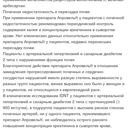
ирбесартан.
Почечная недостаточность и пересадка почки
При применении препарата Апровель® у пациентов с почечной
недостаточностью рекомендован периодический контроль
содержания калия и концентрации креатинина в сыворотке
крови. Нет клинических данных относительно применения
препарата Апровель® у пациентов, недавно перенесших
пересадку почки.
Пациенты с артериальной гипертензией и сахарным диабетом
2 типа с нарушениями функции почек
Благоприятное действие препарата Апровель® в отношении
замедления прогрессирования почечных и сердечно-
сосудистых нарушений имело разную степень выраженности у
разных групп пациентов, менее выражено оно было у женщин и
у пациентов, не относящихся к европеоидной расе.
В клиническом исследовании IDNT у пациентов с артериальной
гипертензией и сахарным диабетом 2 типа с протеинурией (≥
900 мг/сутки), в подгруппе пациентов с высоким риском стеноза
почечных артерий, ни у одного пациента, принимавшего
препарат Апровель®, не наблюдалось острого раннего
повышения концентрации креатинина в сыворотке крови,