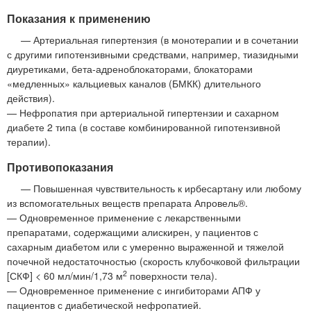
Показания к применению
— Артериальная гипертензия (в монотерапии и в сочетании
с другими гипотензивными средствами, например, тиазидными
диуретиками, бета-адреноблокаторами, блокаторами
«медленных» кальциевых каналов (БМКК) длительного
действия).
— Нефропатия при артериальной гипертензии и сахарном
диабете 2 типа (в составе комбинированной гипотензивной
терапии).
Противопоказания
— Повышенная чувствительность к ирбесартану или любому
из вспомогательных веществ препарата Апровель®.
— Одновременное применение с лекарственными
препаратами, содержащими алискирен, у пациентов с
сахарным диабетом или с умеренно выраженной и тяжелой
почечной недостаточностью (скорость клубочковой фильтрации
2
[СКФ] < 60 мл/мин/1,73 м
поверхности тела).
— Одновременное применение с ингибиторами АПФ у
пациентов с диабетической нефропатией.