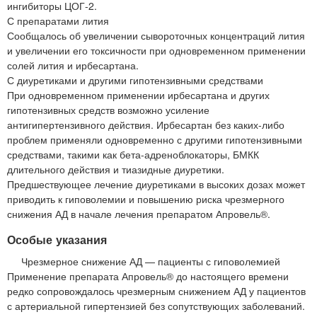
ингибиторы ЦОГ-2.
С препаратами лития
Сообщалось об увеличении сывороточных концентраций лития
и увеличении его токсичности при одновременном применении
солей лития и ирбесартана.
С диуретиками и другими гипотензивными средствами
При одновременном применении ирбесартана и других
гипотензивных средств возможно усиление
антигипертензивного действия. Ирбесартан без каких-либо
проблем применяли одновременно с другими гипотензивными
средствами, такими как бета-адреноблокаторы, БМКК
длительного действия и тиазидные диуретики.
Предшествующее лечение диуретиками в высоких дозах может
приводить к гиповолемии и повышению риска чрезмерного
снижения АД в начале лечения препаратом Апровель®.
Особые указания
Чрезмерное снижение АД — пациенты с гиповолемией
Применение препарата Апровель® до настоящего времени
редко сопровождалось чрезмерным снижением АД у пациентов
с артериальной гипертензией без сопутствующих заболеваний.