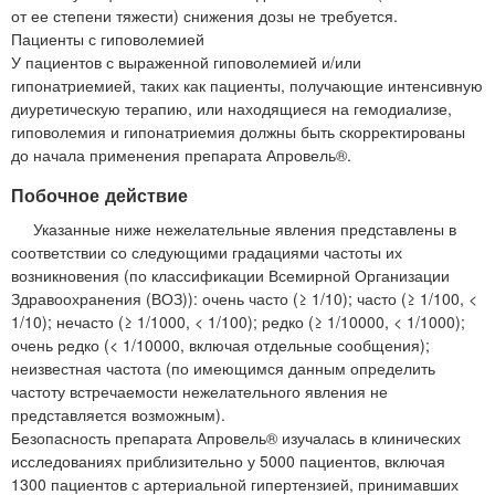
от ее степени тяжести) снижения дозы не требуется.
Пациенты с гиповолемией
У пациентов с выраженной гиповолемией и/или
гипонатриемией, таких как пациенты, получающие интенсивную
диуретическую терапию, или находящиеся на гемодиализе,
гиповолемия и гипонатриемия должны быть скорректированы
до начала применения препарата Апровель®.
Побочное действие
Указанные ниже нежелательные явления представлены в
соответствии со следующими градациями частоты их
возникновения (по классификации Всемирной Организации
Здравоохранения (ВОЗ)): очень часто (≥ 1/10); часто (≥ 1/100, <
1/10); нечасто (≥ 1/1000, < 1/100); редко (≥ 1/10000, < 1/1000);
очень редко (< 1/10000, включая отдельные сообщения);
неизвестная частота (по имеющимся данным определить
частоту встречаемости нежелательного явления не
представляется возможным).
Безопасность препарата Апровель® изучалась в клинических
исследованиях приблизительно у 5000 пациентов, включая
1300 пациентов с артериальной гипертензией, принимавших