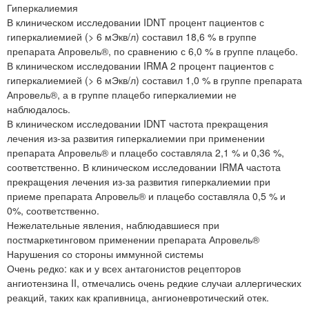
Гиперкалиемия
В клиническом исследовании IDNT процент пациентов с
гиперкалиемией (> 6 мЭкв/л) составил 18,6 % в группе
препарата Апровель®, по сравнению с 6,0 % в группе плацебо.
В клиническом исследовании IRMA 2 процент пациентов с
гиперкалиемией (> 6 мЭкв/л) составил 1,0 % в группе препарата
Апровель®, а в группе плацебо гиперкалиемии не
наблюдалось.
В клиническом исследовании IDNT частота прекращения
лечения из-за развития гиперкалиемии при применении
препарата Апровель® и плацебо составляла 2,1 % и 0,36 %,
соответственно. В клиническом исследовании IRMA частота
прекращения лечения из-за развития гиперкалиемии при
приеме препарата Апровель® и плацебо составляла 0,5 % и
0%, соответственно.
Нежелательные явления, наблюдавшиеся при
постмаркетинговом применении препарата Апровель®
Нарушения со стороны иммунной системы
Очень редко: как и у всех антагонистов рецепторов
ангиотензина II, отмечались очень редкие случаи аллергических
реакций, таких как крапивница, ангионевротический отек.