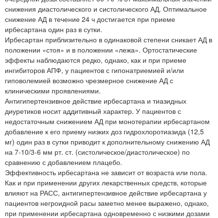
снижения диастолического и систолического АД. Оптимальное
снижение АД в течение 24 ч достигается при приеме
ирбесартана один раз в сутки.
Ирбесартан приблизительно в одинаковой степени сникает АД в
положении «стоя» и в положении «лежа». Ортостатические
эффекты наблюдаются редко, однако, как и при приеме
ингибиторов АПФ, у пациентов с гипонатриемией и/или
гиповолемией возможно чрезмерное снижение АД с
клиническими проявлениями.
Антигипертензивное действие ирбесартана и тиазидных
диуретиков носит аддитивный характер. У пациентов с
недостаточным снижением АД при монотерапии ирбесартаном
добавление к его приему низких доз гидрохлоротиазида (12,5
мг) один раз в сутки приводит к дополнительному снижению АД
на 7-10/3-6 мм рт. ст. (систолическое/диастолическое) по
сравнению с добавлением плацебо.
Эффективность ирбесартана не зависит от возраста или пола.
Как и при применении других лекарственных средств, которые
влияют на РАСС, антигипертензивное действие ирбесартана у
пациентов негроидной расы заметно менее выражено, однако,
при применении ирбесартана одновременно с низкими дозами