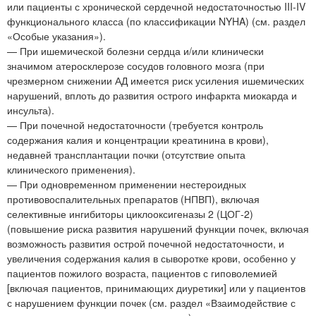
или пациенты с хронической сердечной недостаточностью III-IV
функционального класса (по классификации NYHA) (см. раздел
«Особые указания»).
— При ишемической болезни сердца и/или клинически
значимом атеросклерозе сосудов головного мозга (при
чрезмерном снижении АД имеется риск усиления ишемических
нарушений, вплоть до развития острого инфаркта миокарда и
инсульта).
— При почечной недостаточности (требуется контроль
содержания калия и концентрации креатинина в крови),
недавней трансплантации почки (отсутствие опыта
клинического применения).
— При одновременном применении нестероидных
противовоспалительных препаратов (НПВП), включая
селективные ингибиторы циклооксигеназы 2 (ЦОГ-2)
(повышение риска развития нарушений функции почек, включая
возможность развития острой почечной недостаточности, и
увеличения содержания калия в сыворотке крови, особенно у
пациентов пожилого возраста, пациентов с гиповолемией
[включая пациентов, принимающих диуретики] или у пациентов
с нарушением функции почек (см. раздел «Взаимодействие с