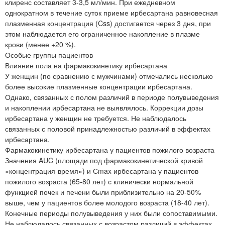
клиренс составляет 3-3,5 мл/мин. При ежедневном
однократном в течение суток приеме ирбесартана равновесная
плазменная концентрация (Css) достигается через 3 дня, при
этом наблюдается его ограниченное накопление в плазме
крови (менее +20 %).
Особые группы пациентов
Влияние пола на фармакокинетику ирбесартана
У женщин (по сравнению с мужчинами) отмечались несколько
более высокие плазменные концентрации ирбесартана.
Однако, связанных с полом различий в периоде полувыведения
и накоплении ирбесартана не выявлялось. Коррекции дозы
ирбесартана у женщин не требуется. Не наблюдалось
связанных с половой принадлежностью различий в эффектах
ирбесартана.
Фармакокинетику ирбесартана у пациентов пожилого возраста
Значения AUC (площади под фармакокинетической кривой
«концентрация-время») и Сmax ирбесартана у пациентов
пожилого возраста (65-80 лет) с клинически нормальной
функцией почек и печени были приблизительно на 20-50%
выше, чем у пациентов более молодого возраста (18-40 лет).
Конечные периоды полувыведения у них были сопоставимыми.
Не наблюдалось связанных с возрастом различий в эффектах