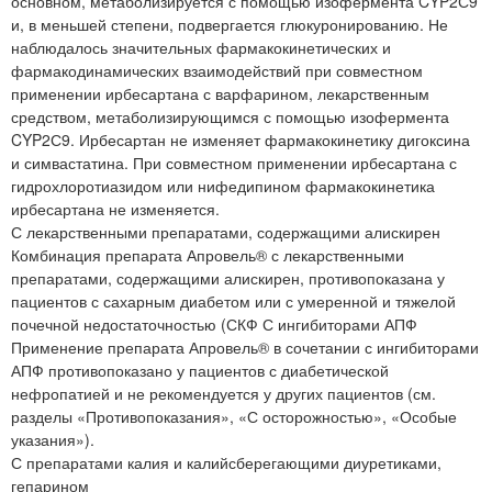
основном, метаболизируется с помощью изофермента CYP2С9
и, в меньшей степени, подвергается глюкуронированию. Не
наблюдалось значительных фармакокинетических и
фармакодинамических взаимодействий при совместном
применении ирбесартана с варфарином, лекарственным
средством, метаболизирующимся с помощью изофермента
CYP2С9. Ирбесартан не изменяет фармакокинетику дигоксина
и симвастатина. При совместном применении ирбесартана с
гидрохлоротиазидом или нифедипином фармакокинетика
ирбесартана не изменяется.
С лекарственными препаратами, содержащими алискирен
Комбинация препарата Апровель® с лекарственными
препаратами, содержащими алискирен, противопоказана у
пациентов с сахарным диабетом или с умеренной и тяжелой
почечной недостаточностью (СКФ С ингибиторами АПФ
Применение препарата Апровель® в сочетании с ингибиторами
АПФ противопоказано у пациентов с диабетической
нефропатией и не рекомендуется у других пациентов (см.
разделы «Противопоказания», «С осторожностью», «Особые
указания»).
С препаратами калия и калийсберегающими диуретиками,
гепарином