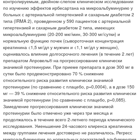
контролируемым, двойном-слепом клиническом исследовании
по изучению эффектов ирбесартана на микроальбуминурию у
больных с артериальной гипертензией и сахарным диабетом 2
типа (IRMA 2), проведенном у 590 пациентов с артериальной
гипертензией и сахарным диабетом 2 типа, имеющих
микроальбуминурию (20-200 мкг/мин, 30-300 мг/сутки) и
нормальную функцию почек (сывороточная концентрация
креатинина <1,5 мг/дл у мужчин и <1,1 мг/дл у женщин),
оценивалось влияние долгосрочного лечения (в течение 2 лет)
препаратом Апровель® на прогрессирование клинически
значимой протеинурии. При приеме препарата в дозе 300 мг в
сутки было продемонстрировано 70 % снижение
относительного риска развития клинически значимой
протеинурии (по сравнению с плацебо, р=0,0004), а в дозе 150
мг — 39 % снижение относительного риска развития клинически
значимой протеинурии (по сравнению с плацебо, р=0,085).
Замедление прогрессирования клинически значимой
протеинурии было отмечено уже через три месяца и
продолжалось в течение всего 2-летнего периода клинического
исследования. Уменьшение 24-часового клиренса креатинина
между группами лечения достоверно не различалось. Регресс
микроальбуминурии до нормальных показателей альбуминурии