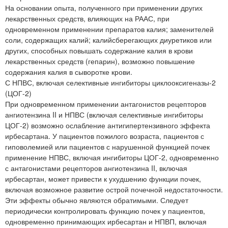
На основании опыта, полученного при применении других
лекарственных средств, влияющих на РААС, при
одновременном применении препаратов калия; заменителей
соли, содержащих калий; калийсберегающих диуретиков или
других, способных повышать содержание калия в крови
лекарственных средств (гепарин), возможно повышение
содержания калия в сыворотке крови.
С НПВС, включая селективные ингибиторы циклооксигеназы-2
(ЦОГ-2)
При одновременном применении антагонистов рецепторов
ангиотензина II и НПВС (включая селективные ингибиторы
ЦОГ-2) возможно ослабление антигипертензивного эффекта
ирбесартана. У пациентов пожилого возраста, пациентов с
гиповолемией или пациентов с нарушенной функцией почек
применение НПВС, включая ингибиторы ЦОГ-2, одновременно
с антагонистами рецепторов ангиотензина II, включая
ирбесартан, может привести к ухудшению функции почек,
включая возможное развитие острой почечной недостаточности.
Эти эффекты обычно являются обратимыми. Следует
периодически контролировать функцию почек у пациентов,
одновременно принимающих ирбесартан и НПВП, включая