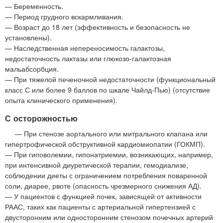
— Беременность.
— Период грудного вскармливания.
— Возраст до 18 лет (эффективность и безопасность не
установлены).
— Наследственная непереносимость галактозы,
недостаточность лактазы или глюкозо-галактозная
мальабсорбция.
— При тяжелой печеночной недостаточности (функциональный
класс С или более 9 баллов по шкале Чайлд-Пью) (отсутствие
опыта клинического применения).
С осторожностью
— При стенозе аортального или митрального клапана или
гипертрофической обструктивной кардиомиопатии (ГОКМП).
— При гиповолемии, гипонатриемии, возникающих, например,
при интенсивной диуретической терапии, гемодиализе,
соблюдении диеты с ограничением потребления поваренной
соли, диарее, рвоте (опасность чрезмерного снижения АД).
— У пациентов с функцией почек, зависящей от активности
РААС, таких как пациенты с артериальной гипертензией с
двусторонним или односторонним стенозом почечных артерий