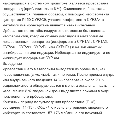
находящимся в системном кровотоке, является ирбесартана
глюкуронид (приблизительно 6 %). Окисление ирбесартана
осуществляется, главным образом, с помощью изофермента
цитохрома Р450 CYP2С9, участие изофермента CYP3А4 в
метаболизме ирбесартана является незначительным.
Ирбесартан не метаболизируется с помощью большинства
изоферментов, которые обычно участвуют в метаболизме
лекарственных препаратов (изоферменты CYP1А1, CYP1А2,
CYP2А6, CYP2В6 CYP2D6 или CYP2E1) и не вызывает их
ингибирования или индукции. Ирбесартан не индуцирует и не
ингибирует изофермент CYP3А4.
Выведение
Ирбесартан и его метаболиты выводятся из организма, как
через кишечник (с желчью), так и почками. После приема внутрь
или внутривенного введения 14С-ирбесартана около 20 %
радиоактивности обнаруживается в моче, а остальная часть — в
кале. Менее 2 % введенной дозы выделяется почками в виде
неизмененного ирбесартана.
Конечный период полувыведения ирбесартана (Т1/2)
составляет 11-15 ч. Общий клиренс внутривенно введенного
ирбесартана составляет 157-176 мл/мин, а его почечный