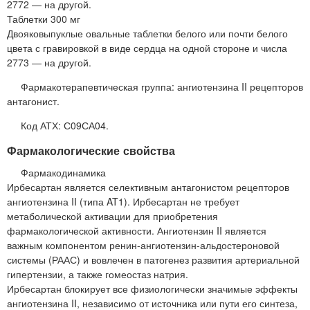
2772 — на другой.
Таблетки 300 мг
Двояковыпуклые овальные таблетки белого или почти белого
цвета с гравировкой в виде сердца на одной стороне и числа
2773 — на другой.
Фармакотерапевтическая группа: ангиотензина II рецепторов
антагонист.
Код АТХ: С09СА04.
Фармакологические свойства
Фармакодинамика
Ирбесартан является селективным антагонистом рецепторов
ангиотензина II (типа AT1). Ирбесартан не требует
метаболической активации для приобретения
фармакологической активности. Ангиотензин II является
важным компонентом ренин-ангиотензин-альдостероновой
системы (РААС) и вовлечен в патогенез развития артериальной
гипертензии, а также гомеостаз натрия.
Ирбесартан блокирует все физиологически значимые эффекты
ангиотензина II, независимо от источника или пути его синтеза,