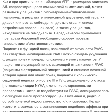
Как и при применении ингибиторов АПФ, чрезмерное снижение
АД. сопровождающееся клинической симптоматикой, может
развиться у пациентов с гипонатриемией/гиповолемией
(например, в результате интенсивной диуретической терапии,
диареи или рвоты, соблюдения диеты с ограничением
потребления поваренной соли), а также у пациентов,
находящихся на гемодиализе. Перед началом применения
препарата Апровель® необходимо скорректировать
гиповолемию и/или гипонатриемию.
Пациенты с функцией почек, зависящей от активности РААС
Как следствие ингибирования РААС можно ожидать ухудшения
функции почек у предрасположенных у этому пациентов. У
пациентов с функцией почек, зависящей от активности РААС
(пациенты с артериальной гипертензией и стенозом почечной
артерии одной или обеих почек, пациенты с хронической
сердечной недостаточностью III и IV функционального класса
[по классификации NYHA]), лечение лекарственными
препаратами, которые воздействуют на РААС, ассоциировалось
с олигурией и/или прогрессирующей азотемией и, редко, с
острой почечной недостаточностью и/или смертью. Нельзя
исключить возможность возникновения подобного эффекта при
применении антагонистов рецепторов ангиотензина II, включая