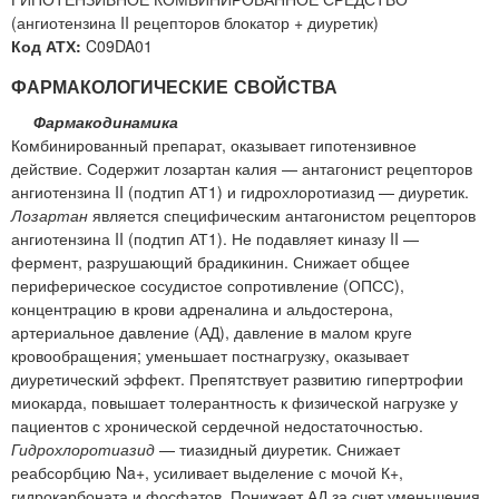
(ангиотензина II рецепторов блокатор + диуретик)
Код АТХ:
C09DA01
ФАРМАКОЛОГИЧЕСКИЕ СВОЙСТВА
Фармакодинамика
Комбинированный препарат, оказывает гипотензивное
действие. Содержит лозартан калия — антагонист рецепторов
ангиотензина II (подтип АТ1) и гидрохлоротиазид — диуретик.
Лозартан
является специфическим антагонистом рецепторов
ангиотензина II (подтип АТ1). Не подавляет киназу II —
фермент, разрушающий брадикинин. Снижает общее
периферическое сосудистое сопротивление (ОПСС),
концентрацию в крови адреналина и альдостерона,
артериальное давление (АД), давление в малом круге
кровообращения; уменьшает постнагрузку, оказывает
диуретический эффект. Препятствует развитию гипертрофии
миокарда, повышает толерантность к физической нагрузке у
пациентов с хронической сердечной недостаточностью.
Гидрохлоротиазид
— тиазидный диуретик. Снижает
реабсорбцию Na+, усиливает выделение с мочой К+,
гидрокарбоната и фосфатов. Понижает АД за счет уменьшения