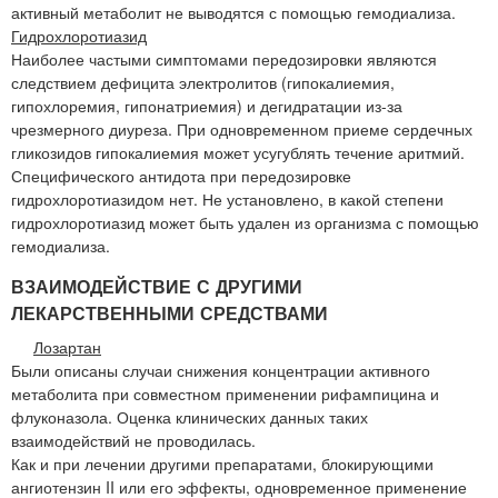
активный метаболит не выводятся с помощью гемодиализа.
Гидрохлоротиазид
Наиболее частыми симптомами передозировки являются
следствием дефицита электролитов (гипокалиемия,
гипохлоремия, гипонатриемия) и дегидратации из-за
чрезмерного диуреза. При одновременном приеме сердечных
гликозидов гипокалиемия может усугублять течение аритмий.
Специфического антидота при передозировке
гидрохлоротиазидом нет. Не установлено, в какой степени
гидрохлоротиазид может быть удален из организма с помощью
гемодиализа.
ВЗАИМОДЕЙСТВИЕ С ДРУГИМИ
ЛЕКАРСТВЕННЫМИ СРЕДСТВАМИ
Лозартан
Были описаны случаи снижения концентрации активного
метаболита при совместном применении рифампицина и
флуконазола. Оценка клинических данных таких
взаимодействий не проводилась.
Как и при лечении другими препаратами, блокирующими
ангиотензин II или его эффекты, одновременное применение