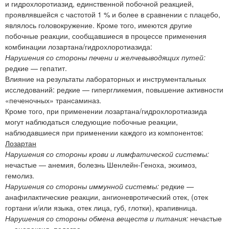
и гидрохлоротиазид, единственной побочной реакцией,
проявлявшейся с частотой 1 % и более в сравнении с плацебо,
являлось головокружение. Кроме того, имеются другие
побочные реакции, сообщавшиеся в процессе применения
комбинации лозартана/гидрохлоротиазида:
Нарушения со стороны печени и желчевыводящих путей:
редкие — гепатит.
Влияние на результаты лабораторных и инструментальных
исследований: редкие — гипергликемия, повышение активности
«печеночных» трансаминаз.
Кроме того, при применении лозартана/гидрохлоротиазида
могут наблюдаться следующие побочные реакции,
наблюдавшиеся при применении каждого из компонентов:
Лозартан
Нарушения со стороны крови и лимфатической системы:
нечастые — анемия, болезнь Шенлейн-Геноха, экхимоз,
гемолиз.
Нарушения со стороны иммунной системы:
редкие —
анафилактические реакции, ангионевротический отек, (отек
гортани и/или языка, отек лица, губ, глотки), крапивница.
Нарушения со стороны обмена веществ и питания:
нечастые
— анорексия, подагра.