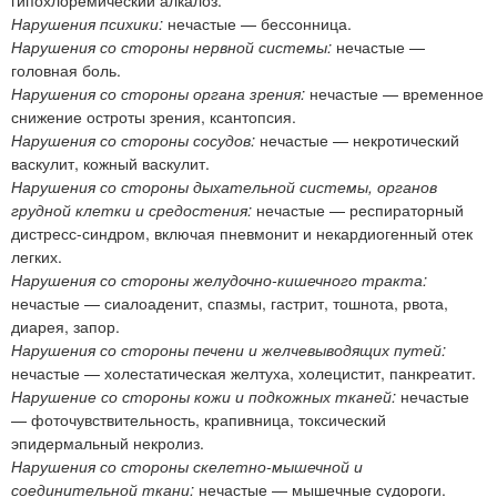
Нарушения психики:
нечастые — бессонница.
Нарушения со стороны нервной системы:
нечастые —
головная боль.
Нарушения со стороны органа зрения:
нечастые — временное
снижение остроты зрения, ксантопсия.
Нарушения со стороны сосудов:
нечастые — некротический
васкулит, кожный васкулит.
Нарушения со стороны дыхательной системы, органов
грудной клетки и средостения:
нечастые — респираторный
дистресс-синдром, включая пневмонит и некардиогенный отек
легких.
Нарушения со стороны желудочно-кишечного тракта:
нечастые — сиалоаденит, спазмы, гастрит, тошнота, рвота,
диарея, запор.
Нарушения со стороны печени и желчевыводящих путей:
нечастые — холестатическая желтуха, холецистит, панкреатит.
Нарушение со стороны кожи и подкожных тканей:
нечастые
— фоточувствительность, крапивница, токсический
эпидермальный некролиз.
Нарушения со стороны скелетно-мышечной и
соединительной ткани:
нечастые — мышечные судороги.