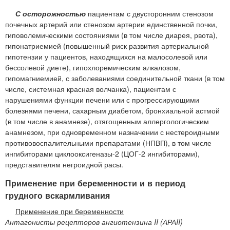
С осторожностью
пациентам с двусторонним стенозом
почечных артерий или стенозом артерии единственной почки,
гиповолемическими состояниями (в том числе диарея, рвота),
гипонатриемией (повышенный риск развития артериальной
гипотензии у пациентов, находящихся на малосолевой или
бессолевой диете), гипохлоремическим алкалозом,
гипомагниемией, с заболеваниями соединительной ткани (в том
числе, системная красная волчанка), пациентам с
нарушениями функции печени или с прогрессирующими
болезнями печени, сахарным диабетом, бронхиальной астмой
(в том числе в анамнезе), отягощенным аллергологическим
анамнезом, при одновременном назначении с нестероидными
противовоспалительными препаратами (НПВП), в том числе
ингибиторами циклооксигеназы-2 (ЦОГ-2 ингибиторами),
представителям негроидной расы.
Применение при беременности и в период
грудного вскармливания
Применение при беременности
Антагонисты рецепторов ангиотензина II (АРАII)