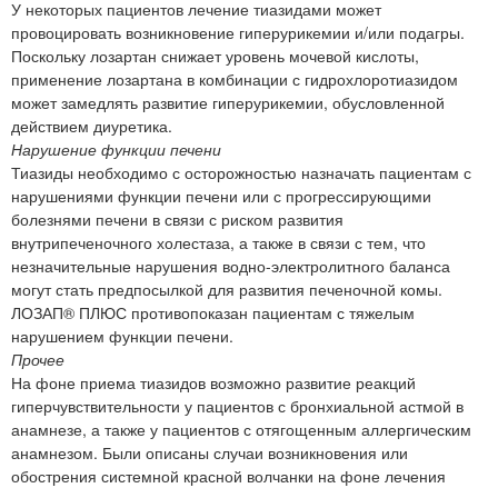
У некоторых пациентов лечение тиазидами может
провоцировать возникновение гиперурикемии и/или подагры.
Поскольку лозартан снижает уровень мочевой кислоты,
применение лозартана в комбинации с гидрохлоротиазидом
может замедлять развитие гиперурикемии, обусловленной
действием диуретика.
Нарушение функции печени
Тиазиды необходимо с осторожностью назначать пациентам с
нарушениями функции печени или с прогрессирующими
болезнями печени в связи с риском развития
внутрипеченочного холестаза, а также в связи с тем, что
незначительные нарушения водно-электролитного баланса
могут стать предпосылкой для развития печеночной комы.
ЛОЗАП® ПЛЮС противопоказан пациентам с тяжелым
нарушением функции печени.
Прочее
На фоне приема тиазидов возможно развитие реакций
гиперчувствительности у пациентов с бронхиальной астмой в
анамнезе, а также у пациентов с отягощенным аллергическим
анамнезом. Были описаны случаи возникновения или
обострения системной красной волчанки на фоне лечения