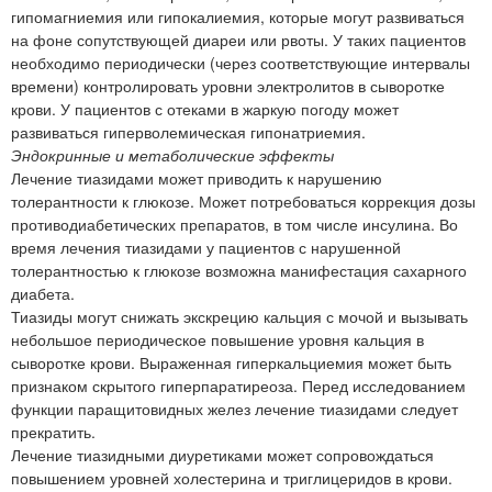
гипомагниемия или гипокалиемия, которые могут развиваться
на фоне сопутствующей диареи или рвоты. У таких пациентов
необходимо периодически (через соответствующие интервалы
времени) контролировать уровни электролитов в сыворотке
крови. У пациентов с отеками в жаркую погоду может
развиваться гиперволемическая гипонатриемия.
Эндокринные и метаболические эффекты
Лечение тиазидами может приводить к нарушению
толерантности к глюкозе. Может потребоваться коррекция дозы
противодиабетических препаратов, в том числе инсулина. Во
время лечения тиазидами у пациентов с нарушенной
толерантностью к глюкозе возможна манифестация сахарного
диабета.
Тиазиды могут снижать экскрецию кальция с мочой и вызывать
небольшое периодическое повышение уровня кальция в
сыворотке крови. Выраженная гиперкальциемия может быть
признаком скрытого гиперпаратиреоза. Перед исследованием
функции паращитовидных желез лечение тиазидами следует
прекратить.
Лечение тиазидными диуретиками может сопровождаться
повышением уровней холестерина и триглицеридов в крови.