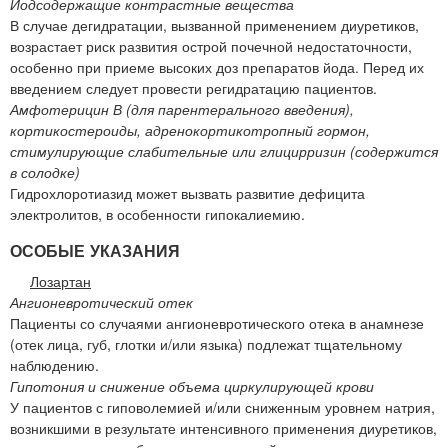
Йодсодержащие контрастные вещества
В случае дегидратации, вызванной применением диуретиков,
возрастает риск развития острой почечной недостаточности,
особенно при приеме высоких доз препаратов йода. Перед их
введением следует провести регидратацию пациентов.
Амфотерицин В (для парентерального введения),
кортикостероиды, адренокортикотропный гормон,
стимулирующие слабительные или глицирризин (содержится
в солодке)
Гидрохлоротиазид может вызвать развитие дефицита
электролитов, в особенности гипокалиемию.
ОСОБЫЕ УКАЗАНИЯ
Лозартан
Ангионевротический отек
Пациенты со случаями ангионевротического отека в анамнезе
(отек лица, губ, глотки и/или языка) подлежат тщательному
наблюдению.
Гипотония и снижение объема циркулирующей крови
У пациентов с гиповолемией и/или сниженным уровнем натрия,
возникшими в результате интенсивного применения диуретиков,