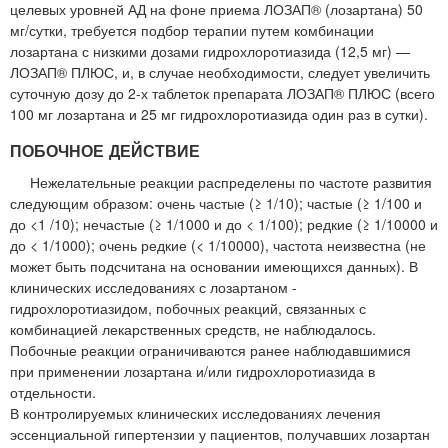
целевых уровней АД на фоне приема ЛОЗАП® (лозартана) 50
мг/сутки, требуется подбор терапии путем комбинации
лозартана с низкими дозами гидрохлоротиазида (12,5 мг) —
ЛОЗАП® ПЛЮС, и, в случае необходимости, следует увеличить
суточную дозу до 2-х таблеток препарата ЛОЗАП® ПЛЮС (всего
100 мг лозартана и 25 мг гидрохлоротиазида один раз в сутки).
ПОБОЧНОЕ ДЕЙСТВИЕ
Нежелательные реакции распределены по частоте развития
следующим образом: очень частые (≥ 1/10); частые (≥ 1/100 и
до <1 /10); нечастые (≥ 1/1000 и до < 1/100); редкие (≥ 1/10000 и
до < 1/1000); очень редкие (< 1/10000), частота неизвестна (не
может быть подсчитана на основании имеющихся данных). В
клинических исследованиях с лозартаном -
гидрохлоротиазидом, побочных реакций, связанных с
комбинацией лекарственных средств, не наблюдалось.
Побочные реакции ограничиваются ранее наблюдавшимися
при применении лозартана и/или гидрохлоротиазида в
отдельности.
В контролируемых клинических исследованиях лечения
эссенциальной гипертензии у пациентов, получавших лозартан