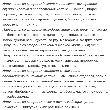
Нарушения со стороны дыхательной системы, органов
грудной клетки и средостения:
частые — кашель, инфекции
верхних дыхательных путей, заложенность носа, синусит;
нечастые фарингит, ларингит, диспноэ, бронхит, носовые
кровотечения, ринит.
Нарушения со стороны желудочно-кишечного тракта:
частые
— боль в животе, тошнота, диарея, диспепсия; нечастые —
запор, зубная боль, сухость во рту, метеоризм, гастрит, рвота.
Нарушения со стороны печени и желчевыводящих путей:
частота неизвестна — нарушение функции печени.
Нарушение со стороны кожи и подкожных тканей:
нечастые
— алопеция, дерматит, сухость кожи, эритема, гиперемия,
фоточувствительность, зуд, сыпь, потливость.
Нарушения со стороны скелетно-мышечной и
соединительной ткани:
частые — мышечные судороги, боли в
спине, боли в ногах, ишиалгия; нечастые — отечность суставов,
боли в мышцах и костях, ригидность суставов, артралгия,
артрит, фибромиалгия, мышечная слабость; частота неизвестна
— рабдомиолиз.
Нарушения со стороны почек и мочевыводящих путей:
нечастые — никтурия, императивные позывы к