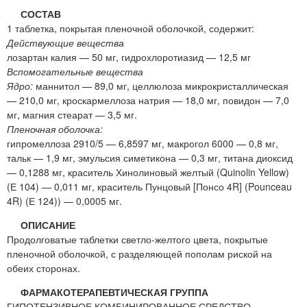
СОСТАВ
1 таблетка, покрытая пленочной оболочкой, содержит:
Действующие вещества
лозартан калия — 50 мг, гидрохлоротиазид — 12,5 мг
Вспомогательные вещества
Ядро:
маннитол — 89,0 мг, целлюлоза микрокристаллическая
— 210,0 мг, кроскармеллоза натрия — 18,0 мг, повидон — 7,0
мг, магния стеарат — 3,5 мг.
Пленочная оболочка:
гипромеллоза 2910/5 — 6,8597 мг, макрогол 6000 — 0,8 мг,
тальк — 1,9 мг, эмульсия симетикона — 0,3 мг, титана диоксид
— 0,1288 мг, краситель Хинолиновый желтый (Quinolin Yellow)
(Е 104) — 0,011 мг, краситель Пунцовый [Понсо 4R] (Pounceau
4R) (Е 124)) — 0,0005 мг.
ОПИСАНИЕ
Продолговатые таблетки светло-желтого цвета, покрытые
пленочной оболочкой, с разделяющей пополам риской на
обеих сторонах.
ФАРМАКОТЕРАПЕВТИЧЕСКАЯ ГРУППА
ГИПОТЕНЗИВНОЕ КОМБИНИРОВАННОЕ СРЕДСТВО