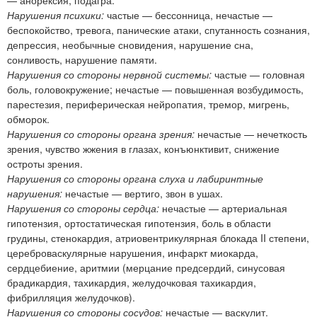
Нарушения психики:
частые — бессонница, нечастые —
беспокойство, тревога, панические атаки, спутанность сознания,
депрессия, необычные сновидения, нарушение сна,
сонливость, нарушение памяти.
Нарушения со стороны нервной системы:
частые — головная
боль, головокружение; нечастые — повышенная возбудимость,
парестезия, периферическая нейропатия, тремор, мигрень,
обморок.
Нарушения со стороны органа зрения:
нечастые — нечеткость
зрения, чувство жжения в глазах, конъюнктивит, снижение
остроты зрения.
Нарушения со стороны органа слуха и лабиринтные
нарушения:
нечастые — вертиго, звон в ушах.
Нарушения со стороны сердца:
нечастые — артериальная
гипотензия, ортостатическая гипотензия, боль в области
грудины, стенокардия, атриовентрикулярная блокада II степени,
цереброваскулярные нарушения, инфаркт миокарда,
сердцебиение, аритмии (мерцание предсердий, синусовая
брадикардия, тахикардия, желудочковая тахикардия,
фибрилляция желудочков).
Нарушения со стороны сосудов:
нечастые — васкулит.