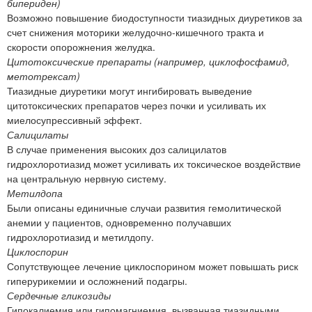
бипериден)
Возможно повышение биодоступности тиазидных диуретиков за
счет снижения моторики желудочно-кишечного тракта и
скорости опорожнения желудка.
Цитотоксические препараты (например, циклофосфамид,
метотрексат)
Тиазидные диуретики могут ингибировать выведение
цитотоксических препаратов через почки и усиливать их
миелосупрессивный эффект.
Салицилаты
В случае применения высоких доз салицилатов
гидрохлоротиазид может усиливать их токсическое воздействие
на центральную нервную систему.
Метилдопа
Были описаны единичные случаи развития гемолитической
анемии у пациентов, одновременно получавших
гидрохлоротиазид и метилдопу.
Циклоспорин
Сопутствующее лечение циклоспорином может повышать риск
гиперурикемии и осложнений подагры.
Сердечные гликозиды
Гипокалиемия или гипомагниемия, вызванная тиазидными