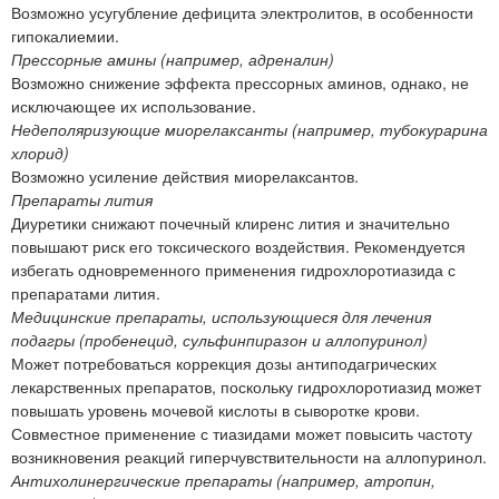
Возможно усугубление дефицита электролитов, в особенности
гипокалиемии.
Прессорные амины (например, адреналин)
Возможно снижение эффекта прессорных аминов, однако, не
исключающее их использование.
Недеполяризующие миорелаксанты (например, тубокурарина
хлорид)
Возможно усиление действия миорелаксантов.
Препараты лития
Диуретики снижают почечный клиренс лития и значительно
повышают риск его токсического воздействия. Рекомендуется
избегать одновременного применения гидрохлоротиазида с
препаратами лития.
Медицинские препараты, использующиеся для лечения
подагры (пробенецид, сульфинпиразон и аллопуринол)
Может потребоваться коррекция дозы антиподагрических
лекарственных препаратов, поскольку гидрохлоротиазид может
повышать уровень мочевой кислоты в сыворотке крови.
Совместное применение с тиазидами может повысить частоту
возникновения реакций гиперчувствительности на аллопуринол.
Антихолинергические препараты (например, атропин,