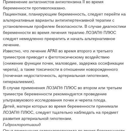
Применение антагонистов ангиотензина II во время
беременности противопоказано.
Пациенткам, планирующим беременность, следует перейти на
альтернативные варианты антигипертензивной терапии с
установленным профилем безопасности. В случае диагностики
беременности во время лечения терапию ЛОЗАП® ПЛЮС
следует немедленно прекратить и начать альтернативное
лечение.
Известно, что лечение APAII во время второго и третьего
триместров приводит к фетотоксическому воздействию
(снижение функции почек, маловодие, задержка оссификации
черепа), а также токсичности в отношении новорожденного
(почечная недостаточность, артериальная гипотензия,
гиперкалиемия).
В случае применения ЛОЗАП® ПЛЮС во втором или третьем
триместре беременности рекомендуется проведение
ультразвукового исследования почек и черепа плода.
Детей, матери которых во время беременности принимали
ЛОЗАП® ПЛЮС, следует тщательно наблюдать на предмет
развития артериальной гипотензии.
Гидрохлоротиазид
Опыт применения гидрохлоротиазида во время беременности,