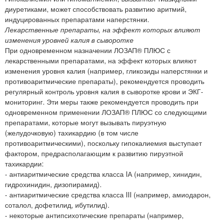
диуретиками, может способствовать развитию аритмий,
индуцированных препаратами наперстянки.
Лекарственные препараты, на эффект которых влияют
изменения уровней калия в сыворотке
При одновременном назначении ЛОЗАП® ПЛЮС с
лекарственными препаратами, на эффект которых влияют
изменения уровня калия (например, гликозиды наперстянки и
противоаритмические препараты), рекомендуется проводить
регулярный контроль уровня калия в сыворотке крови и ЭКГ-
мониторинг. Эти меры также рекомендуется проводить при
одновременном применении ЛОЗАП® ПЛЮС со следующими
препаратами, которые могут вызывать пируэтную
(желудочковую) тахикардию (в том числе
противоаритмическими), поскольку гипокалиемия выступает
фактором, предрасполагающим к развитию пируэтной
тахикардии:
- антиаритмические средства класса IА (например, хинидин,
гидрохинидин, дизопирамид).
- антиаритмические средства класса III (например, амиодарон,
соталол, дофетилид, ибутилид).
- некоторые антипсихотические препараты (например,