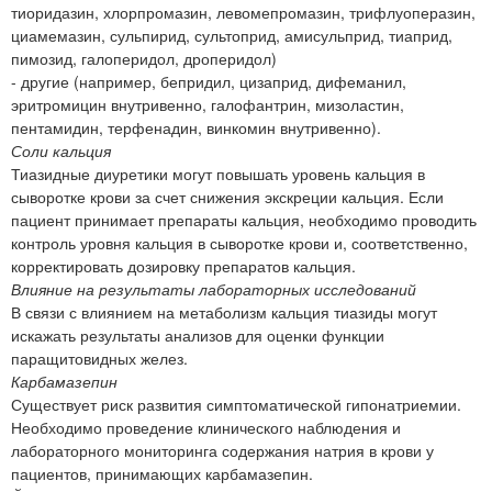
тиоридазин, хлорпромазин, левомепромазин, трифлуоперазин,
циамемазин, сульпирид, сультоприд, амисульприд, тиаприд,
пимозид, галоперидол, дроперидол)
- другие (например, бепридил, цизаприд, дифеманил,
эритромицин внутривенно, галофантрин, мизоластин,
пентамидин, терфенадин, винкомин внутривенно).
Соли кальция
Тиазидные диуретики могут повышать уровень кальция в
сыворотке крови за счет снижения экскреции кальция. Если
пациент принимает препараты кальция, необходимо проводить
контроль уровня кальция в сыворотке крови и, соответственно,
корректировать дозировку препаратов кальция.
Влияние на результаты лабораторных исследований
В связи с влиянием на метаболизм кальция тиазиды могут
искажать результаты анализов для оценки функции
паращитовидных желез.
Карбамазепин
Существует риск развития симптоматической гипонатриемии.
Необходимо проведение клинического наблюдения и
лабораторного мониторинга содержания натрия в крови у
пациентов, принимающих карбамазепин.