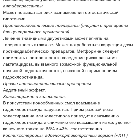
антидепрессанты.
Может повышаться риск возникновения ортостатической
гипотензии.
Противодиабетические препараты (инсулин и препараты
для центрального применения)
Лечение тиазидными диуретиками может влиять на
толерантность к глюкозе. Может потребоваться коррекция дозы
противодиабетических препаратов. Метформин следует
применять с осторожностью вследствие риска развития
лактатацидоза, вызванного возможной функциональной
почечной недостаточностью, связанной с применением
гидрохлоротиазида.
Прочее антигипертензивные препараты
Аддитивный эффект.
Холестирамин и колестипол.
В присутствии ионообменных смол всасывание
гидрохлоротиазида нарушается. Прием разовой дозы
холестирамина или колестипола приводит к связыванию
гидрохлоротиазида и снижению его всасывания из желудочно-
кишечного тракта на 85% и 43%, соответственно.
Кортикостероиды, адренокортикотропный гормон (АКТГ)