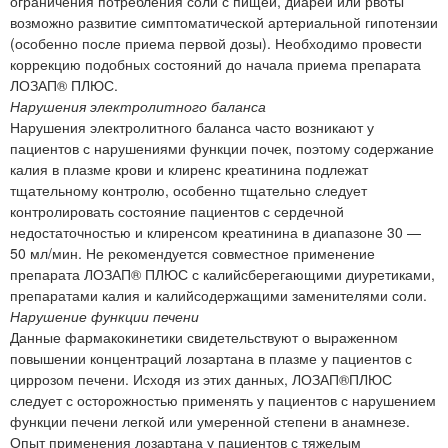
ограничения потребления соли с пищей, диареи или рвоты
возможно развитие симптоматической артериальной гипотензии
(особенно после приема первой дозы). Необходимо провести
коррекцию подобных состояний до начала приема препарата
ЛОЗАП® ПЛЮС.
Нарушения электролитного баланса
Нарушения электролитного баланса часто возникают у
пациентов с нарушениями функции почек, поэтому содержание
калия в плазме крови и клиренс креатинина подлежат
тщательному контролю, особенно тщательно следует
контролировать состояние пациентов с сердечной
недостаточностью и клиренсом креатинина в диапазоне 30 —
50 мл/мин. Не рекомендуется совместное применение
препарата ЛОЗАП® ПЛЮС с калийсберегающими диуретиками,
препаратами калия и калийсодержащими заменителями соли.
Нарушение функции печени
Данные фармакокинетики свидетельствуют о выраженном
повышении концентраций лозартана в плазме у пациентов с
циррозом печени. Исходя из этих данных, ЛОЗАП®ПЛЮС
следует с осторожностью применять у пациентов с нарушением
функции печени легкой или умеренной степени в анамнезе.
Опыт применения лозартана у пациентов с тяжелым