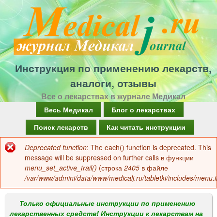
Перейти
к
основному
содержанию
Инструкция по применению лекарств,
аналоги, отзывы
Все о лекарствах в журнале Медикал
Г
Весь Медикал
Блог о лекарствах
л
Поиск лекарств
Как читать инструкции
а
Deprecated function
: The each() function is deprecated. This
Сообщение
в
message will be suppressed on further calls в функции
об
menu_set_active_trail()
(строка
2405
в файле
н
/var/www/admini/data/www/medicalj.ru/tabletki/includes/menu.i
ошибке
о
е
Только официальные инструкции по применению
лекарственных средств! Инструкции к лекарствам на