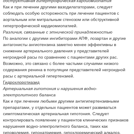
обструктивная гипертрофическая кардиомиопатия
Как и при лечении другими вазодилататорами, следует
соблюдать особую осторожность при лечении пациентов с
аортальным или митральным стенозом или обструктивной
гипертрофической кардиомиопатией.
Различия, связанные с этнической принадлежностью
По аналогии с другими ингибиторами АПФ, лозартан и другие
антагонисты ангиотензина заметно менее эффективны в
снижении артериального давления у представителей
негроидной расы по сравнению с пациентами других рас.
Возможно, это связано с более частыми случаями низкого
содержания ренина в популяции представителей негроидной
расы с артериальной гипертензией.
Гидрохлоротиазид
Артериальная гипотония и нарушения водно-
электролитного баланса
Как и при лечении любыми другими антигипертензивными
препаратами, у отдельных пациентов может развиваться
симптоматическая артериальная гипотония. Следует
контролировать появление у пациентов клинических признаков
нарушения водно-электролитного баланса, таких как
гиповолемия, гипонатриемия, гипохлоремический алкалоз,