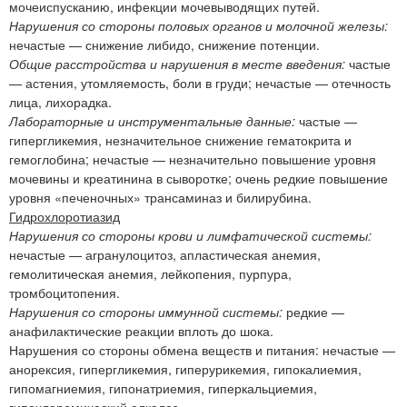
мочеиспусканию, инфекции мочевыводящих путей.
Нарушения со стороны половых органов и молочной железы:
нечастые — снижение либидо, снижение потенции.
Общие расстройства и нарушения в месте введения:
частые
— астения, утомляемость, боли в груди; нечастые — отечность
лица, лихорадка.
Лабораторные и инструментальные данные:
частые —
гипергликемия, незначительное снижение гематокрита и
гемоглобина; нечастые — незначительно повышение уровня
мочевины и креатинина в сыворотке; очень редкие повышение
уровня «печеночных» трансаминаз и билирубина.
Гидрохлоротиазид
Нарушения со стороны крови и лимфатической системы:
нечастые — агранулоцитоз, апластическая анемия,
гемолитическая анемия, лейкопения, пурпура,
тромбоцитопения.
Нарушения со стороны иммунной системы:
редкие —
анафилактические реакции вплоть до шока.
Нарушения со стороны обмена веществ и питания: нечастые —
анорексия, гипергликемия, гиперурикемия, гипокалиемия,
гипомагниемия, гипонатриемия, гиперкальциемия,
гипохлоремический алкалоз.