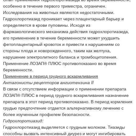
особенно в течение первого триместра, ограничен.
Исследования на животных являются недостаточными.
Гидрохлоротиазид проникает через плацентарный барьер и
определяется в крови пуповины. Исходя из
фармакологического механизма действия гидрохлоротиазида,
его применение в течение беременности может ухудшить
фетоплацентарный кровоток и привести к нарушениям со
стороны плода и новорожденного, таким как желтуха,
нарушение электролитного баланса и тромбоцитопения.
Применение ЛОЗАП® ПЛЮС противопоказано во время
беременности.
Применение в период грудного вскармливания
Антагонисты рецепторов ангиотензина II
В связи с отсутствием информации о применении препарата
ЛОЗАП® ПЛЮС в период грудного вскармливания назначение
препарата в этот период противопоказано. В период кормления
грудью предпочтение отдается альтернативному лечению с
более изученным профилем безопасности.
Гидрохлоротиазид:
Гидрохлоротиазид выделяется с грудным молоком. Тиазиды
способны вызвать интенсивный диурез и могут ингибировать