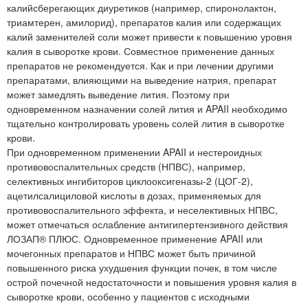
калийсберегающих диуретиков (например, спиронолактон,
триамтерен, амилорид), препаратов калия или содержащих
калий заменителей соли может привести к повышению уровня
калия в сыворотке крови. Совместное применение данных
препаратов не рекомендуется. Как и при лечении другими
препаратами, влияющими на выведение натрия, препарат
может замедлять выведение лития. Поэтому при
одновременном назначении солей лития и APAII необходимо
тщательно контролировать уровень солей лития в сыворотке
крови.
При одновременном применении APAII и нестероидных
противовоспалительных средств (НПВС), например,
селективных ингибиторов циклооксигеназы-2 (ЦОГ-2),
ацетилсалициловой кислоты в дозах, применяемых для
противовоспалительного эффекта, и неселективных НПВС,
может отмечаться ослабление антигипертензивного действия
ЛОЗАП® ПЛЮС. Одновременное применение APAII или
мочегонных препаратов и НПВС может быть причиной
повышенного риска ухудшения функции почек, в том числе
острой почечной недостаточности и повышения уровня калия в
сыворотке крови, особенно у пациентов с исходными