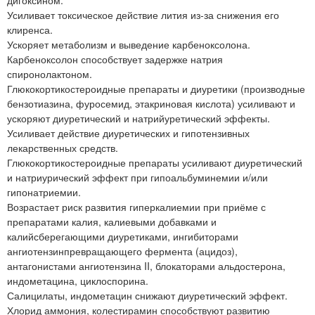
дигоксином.
Усиливает токсическое действие лития из-за снижения его
клиренса.
Ускоряет метаболизм и выведение карбеноксолона.
Карбеноксолон способствует задержке натрия
спиронолактоном.
Глюкокортикостероидные препараты и диуретики (производные
бензотиазина, фуросемид, этакриновая кислота) усиливают и
ускоряют диуретический и натрийуретический эффекты.
Усиливает действие диуретических и гипотензивных
лекарственных средств.
Глюкокортикостероидные препараты усиливают диуретический
и натриурический эффект при гипоальбуминемии и/или
гипонатриемии.
Возрастает риск развития гиперкалиемии при приёме с
препаратами калия, калиевыми добавками и
калийсберегающими диуретиками, ингибиторами
ангиотензинпревращающего фермента (ацидоз),
антагонистами ангиотензина II, блокаторами альдостерона,
индометацина, циклоспорина.
Салицилаты, индометацин снижают диуретический эффект.
Хлорид аммония, колестирамин способствуют развитию