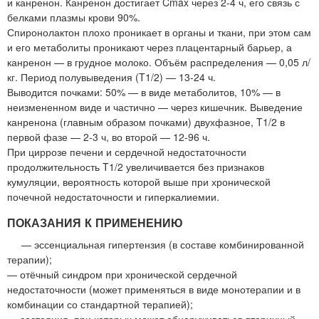
и канренон. Канренон достигает Cmax через 2-4 ч, его связь с
белками плазмы крови 90%.
Спиронолактон плохо проникает в органы и ткани, при этом сам
и его метаболиты проникают через плацентарный барьер, а
канренон — в грудное молоко. Объём распределения — 0,05 л/
кг. Период полувыведения (T1/2) — 13-24 ч.
Выводится почками: 50% — в виде метаболитов, 10% — в
неизмененном виде и частично — через кишечник. Выведение
канренона (главным образом почками) двухфазное, T1/2 в
первой фазе — 2-3 ч, во второй — 12-96 ч.
При циррозе печени и сердечной недостаточности
продолжительность T1/2 увеличивается без признаков
кумуляции, вероятность которой выше при хронической
почечной недостаточности и гиперкалиемии.
ПОКАЗАНИЯ К ПРИМЕНЕНИЮ
— эссенциальная гипертензия (в составе комбинированной
терапии);
— отёчный синдром при хронической сердечной
недостаточности (может применяться в виде монотерапии и в
комбинации со стандартной терапией);
— состояния, при которых может обнаруживаться вторичный