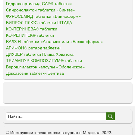
Гидрохлортиазид-САР® таблетки
Спиронолактон таблетки «Синтез»
ФУРОСЕМИД таблетки «Биннофарм»
БИПРОЛ ПЛЮС таблетки ШТАДА
КО-ПЕРИНЕВА® таблетки
КО-РЕНИТЕК® таблетки
ВАЛЗ H таблетки «Актавис» или «Балканфарма»
АРИФОН® ретард таблетки
ДИУВЕР таблетки Плива Хрватска
ТРИАМПУР КОМПОЗИТУМ® таблетки
Верошпилактон капсулы «Оболенское»
Доксазозин таблетки Зентива
Ф
о
© Инструкции к лекарствам в журнале Медикал 2022.