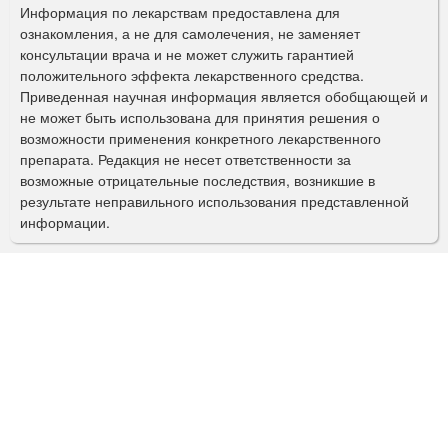
р
Информация по лекарствам предоставлена для
ознакомления, а не для самолечения, не заменяет
м
консультации врача и не может служить гарантией
а
положительного эффекта лекарственного средства.
Приведенная научная информация является обобщающей и
п
не может быть использована для принятия решения о
о
возможности применения конкретного лекарственного
препарата. Редакция не несет ответственности за
и
возможные отрицательные последствия, возникшие в
с
результате неправильного использования представленной
информации.
к
а