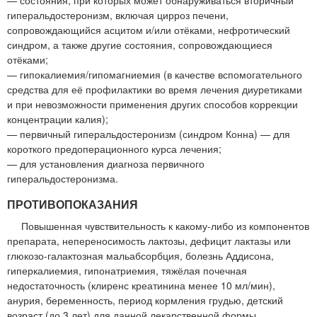
гиперальдостеронизм, включая цирроз печени,
сопровождающийся асцитом и/или отёками, нефротический
синдром, а также другие состояния, сопровождающиеся
отёками;
— гипокалиемия/гипомагниемия (в качестве вспомогательного
средства для её профилактики во время лечения диуретиками
и при невозможности применения других способов коррекции
концентрации калия);
— первичный гиперальдостеронизм (синдром Конна) — для
короткого предоперационного курса лечения;
— для установления диагноза первичного
гиперальдостеронизма.
ПРОТИВОПОКАЗАНИЯ
Повышенная чувствительность к какому-либо из компонентов
препарата, непереносимость лактозы, дефицит лактазы или
глюкозо-галактозная мальабсорбция, болезнь Аддисона,
гиперкалиемия, гипонатриемия, тяжёлая почечная
недостаточность (клиренс креатинина менее 10 мл/мин),
анурия, беременность, период кормления грудью, детский
возраст (до 3 лет) для данной лекарственной формы.