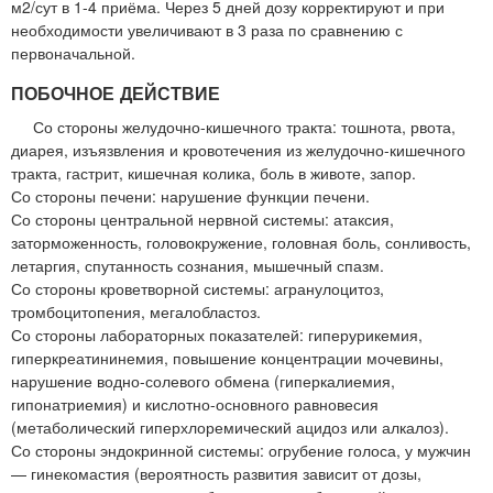
м2/сут в 1-4 приёма. Через 5 дней дозу корректируют и при
необходимости увеличивают в 3 раза по сравнению с
первоначальной.
ПОБОЧНОЕ ДЕЙСТВИЕ
Со стороны желудочно-кишечного тракта: тошнота, рвота,
диарея, изъязвления и кровотечения из желудочно-кишечного
тракта, гастрит, кишечная колика, боль в животе, запор.
Со стороны печени: нарушение функции печени.
Со стороны центральной нервной системы: атаксия,
заторможенность, головокружение, головная боль, сонливость,
летаргия, спутанность сознания, мышечный спазм.
Со стороны кроветворной системы: агранулоцитоз,
тромбоцитопения, мегалобластоз.
Со стороны лабораторных показателей: гиперурикемия,
гиперкреатининемия, повышение концентрации мочевины,
нарушение водно-солевого обмена (гиперкалиемия,
гипонатриемия) и кислотно-основного равновесия
(метаболический гиперхлоремический ацидоз или алкалоз).
Со стороны эндокринной системы: огрубение голоса, у мужчин
— гинекомастия (вероятность развития зависит от дозы,