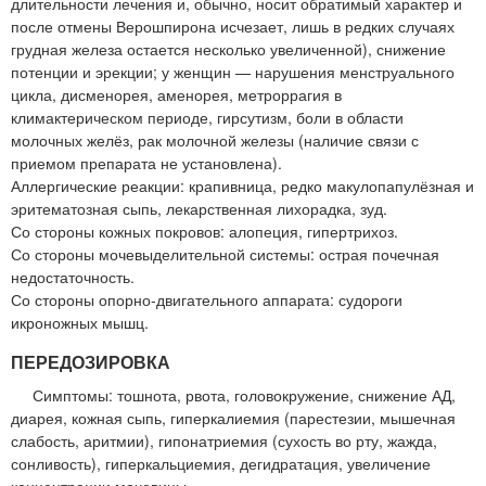
длительности лечения и, обычно, носит обратимый характер и
после отмены Верошпирона исчезает, лишь в редких случаях
грудная железа остается несколько увеличенной), снижение
потенции и эрекции; у женщин — нарушения менструального
цикла, дисменорея, аменорея, метроррагия в
климактерическом периоде, гирсутизм, боли в области
молочных желёз, рак молочной железы (наличие связи с
приемом препарата не установлена).
Аллергические реакции: крапивница, редко макулопапулёзная и
эритематозная сыпь, лекарственная лихорадка, зуд.
Со стороны кожных покровов: алопеция, гипертрихоз.
Со стороны мочевыделительной системы: острая почечная
недостаточность.
Со стороны опорно-двигательного аппарата: судороги
икроножных мышц.
ПЕРЕДОЗИРОВКА
Симптомы: тошнота, рвота, головокружение, снижение АД,
диарея, кожная сыпь, гиперкалиемия (парестезии, мышечная
слабость, аритмии), гипонатриемия (сухость во рту, жажда,
сонливость), гиперкальциемия, дегидратация, увеличение
концентрации мочевины.