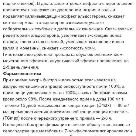
надпочечников). В дистальных отделах нефрона спиронолактон
препятствует задержке альдостероном натрия и воды и
подавляет калийвыводящий эффект альдостерона, снижает
синтез пермеаз в альдостерон-зависимом участке
собирательных трубочек и дистальных канальцев. Связываясь с
рецепторами альдостерона, увеличивает экскрецию ионов
натрия, хлора и воды с мочой, уменьшает выведение ионов
калия и мочевины, снижает кислотность мочи.
Гипотензивное действие препарата обусловлено наличием
мочегонного эффекта; диуретический эффект проявляется на
2-5 день лечения.
Фармакокинетика
При приёме внутрь быстро и полностью всасывается из
желудочно-кишечного тракта; биодоступность почти 100%, а
прим пищи увеличивает ее до 100%; связь с белками плазмы
крови около 98%. После ежедневного приёма дозы 100 мг в
течение 15 дней максимальная концентрация (Cmax) — 80 нг/
мл, время достижения максимальной концентрации в плазме
(TCmax) после очередного утреннего приёма — 2-6 ч.
В процессе биотрансформации в печени образуются активные
серосодержащие метаболиты 7-альфа-тиометилспиронолактон