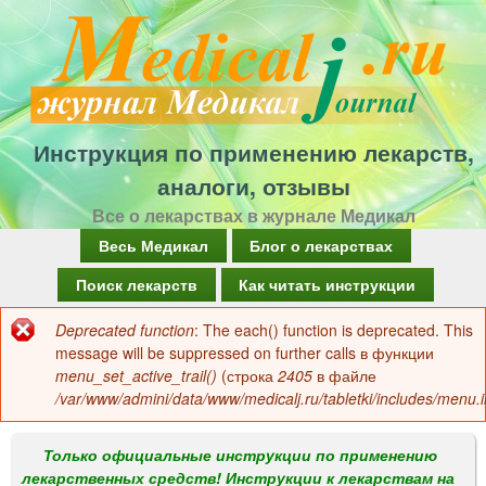
Перейти
к
основному
содержанию
Инструкция по применению лекарств,
аналоги, отзывы
Все о лекарствах в журнале Медикал
Г
Весь Медикал
Блог о лекарствах
л
Поиск лекарств
Как читать инструкции
а
Deprecated function
: The each() function is deprecated. This
Сообщение
в
message will be suppressed on further calls в функции
об
menu_set_active_trail()
(строка
2405
в файле
н
/var/www/admini/data/www/medicalj.ru/tabletki/includes/menu.i
ошибке
о
е
Только официальные инструкции по применению
лекарственных средств! Инструкции к лекарствам на