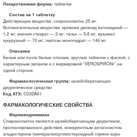
Лекарственная форма:
таблетки
Состав на 1 таблетку
Действующее вещество: спиронолактон 25 мг.
Вспомогательные вещества: кремния диоксид коллоидный —
1,2 мг; магния стеарат — 2 мг; тальк — 5,8 мг; крахмал
кукурузный — 70 мг; лактозы моногидрат — 146 мг.
Описание
Белые или почти белые плоские, круглые таблетки с фаской, с
характерным запахом и с маркировкой “VEROSPIRON•” на
одной стороне.
Фармакологическая группа:
калийсберегающее
диуретическое средство
Код АТХ:
C03DA01
ФАРМАКОЛОГИЧЕСКИЕ СВОЙСТВА
Фармакодинамика
Спиронолактон является калийсберегающим диуретиком,
пролонгированного действия, конкурентным антагонистом
альдостерона (минералокортикостероидный гормон коры