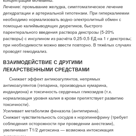
Лечение: промывание желудка, симптоматическое лечение
дегидратации и артериальной гипотензии. При гиперкалиемии
необходимо нормализовать водно-электролитный обмен с
помощью калийвыводящих диуретиков, быстрого
парентерального введения раствора декстрозы (5-20%
растворы) с инсулином из расчёта 0,25-0,5 ЕД на 1 г декстрозы;
при необходимости можно ввести повторно. В тяжёлых случаях
проводят гемодиализ.
ВЗАИМОДЕЙСТВИЕ С ДРУГИМИ
ЛЕКАРСТВЕННЫМИ СРЕДСТВАМИ
Снижает эффект антикоагулянтов, непрямых
антикоагулянтов (гепарина, производных кумарина,
индандиона) и токсичность сердечных гликозидов (т.к.
нормализация уровня калия в крови препятствует развитию
токсичности).
Усиливает метаболизм феназола (антипирина).
Снижает чувствительность сосудов к норэпинефрину (требует
соблюдения осторожности при проведении анестезии),
увеличивает T1/2 дигоксина — возможна интоксикация