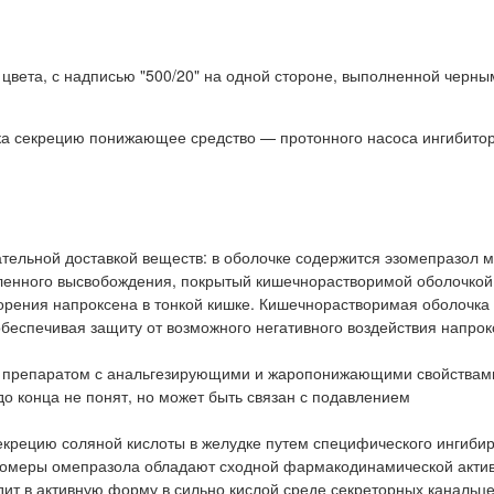
цвета, с надписью "500/20" на одной стороне, выполненной черны
а секрецию понижающее средство — протонного насоса ингибито
тельной доставкой веществ: в оболочке содержится эзомепразол 
ленного высвобождения, покрытый кишечнорастворимой оболочкой
ворения напроксена в тонкой кишке. Кишечнорастворимая оболочка
беспечивая защиту от возможного негативного воздействия напрок
 препаратом с анальгезирующими и жаропонижающими свойствам
до конца не понят, но может быть связан с подавлением
екрецию соляной кислоты в желудке путем специфического ингиби
изомеры омепразола обладают сходной фармакодинамической акти
ит в активную форму в сильно кислой среде секреторных канальц