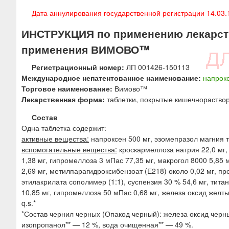
ю
Дата аннулирования государственной регистрации 14.03.
ИНСТРУКЦИЯ по применению лекарств
применения ВИМОВО™
Регистрационный номер:
ЛП 001426-150113
Международное непатентованное наименование:
напрок
Торговое наименование:
Вимово™
Лекарственная форма:
таблетки, покрытые кишечнораство
Состав
Одна таблетка содержит:
активные вещества:
напроксен 500 мг, эзомепразол магния т
вспомогательные вещества:
кроскармеллоза натрия 22,0 мг, 
1,38 мг, гипромеллоза 3 мПас 77,35 мг, макрогол 8000 5,85 
2,69 мг, метилпарагидроксибензоат (Е218) около 0,02 мг, п
этилакрилата сополимер (1:1), суспензия 30 % 54,6 мг, тита
10,85 мг, гипромеллоза 50 мПас 0,68 мг, железа оксид желты
q.s.*
*Состав чернил черных (Опакод черный): железа оксид чер
изопропанол** — 12 %, вода очищенная** — 49 %.