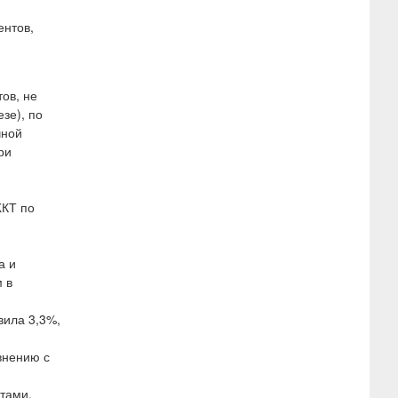
й
ентов,
ов, не
зе), по
чной
ри
ЖКТ по
а и
 в
вила 3,3%,
внению с
тами,