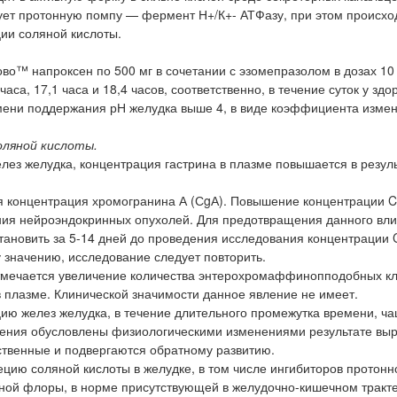
рует протонную помпу — фермент Н+/К+- АТФазу, при этом происхо
ции соляной кислоты.
во™ напроксен по 500 мг в сочетании с эзомепразолом в дозах 10 
аса, 17,1 часа и 18,4 часов, соответственно, в течение суток у здо
мени поддержания рН желудка выше 4, в виде коэффициента изме
оляной кислоты.
з желудка, концентрация гастрина в плазме повышается в резул
я концентрация хромогранина А (СgА). Повышение концентрации 
ения нейроэндокринных опухолей. Для предотвращения данного вл
ановить за 5-14 дней до проведения исследования концентрации 
 значению, исследование следует повторить.
отмечается увеличение количества энтерохромаффинопподобных кл
 плазме. Клинической значимости данное явление не имеет.
ю желез желудка, в течение длительного промежутка времени, ч
вления обусловлены физиологическими изменениями результате вы
ственные и подвергаются обратному развитию.
ию соляной кислоты в желудке, в том числе ингибиторов протонн
ной флоры, в норме присутствующей в желудочно-кишечном тракте