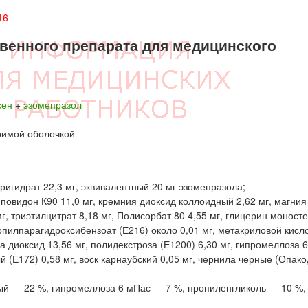
16
енного препарата для медицинского
сен
+
эзомепразол
римой оболочкой
ригидрат 22,3 мг, эквивалентный 20 мг эзомепразола;
повидон К90 11,0 мг, кремния диоксид коллоидный 2,62 мг, магния
мг, триэтилцитрат 8,18 мг, Полисорбат 80 4,55 мг, глицерин моност
ропилпарагидроксибензоат (Е216) около 0,01 мг, метакриловой кисл
на диоксид 13,56 мг, полидекстроза (Е1200) 6,30 мг, гипромеллоза 
й (Е172) 0,58 мг, воск карнаубский 0,05 мг, чернила черные (Опак
ный — 22 %, гипромеллоза 6 мПас — 7 %, пропиленгликоль — 10 %,