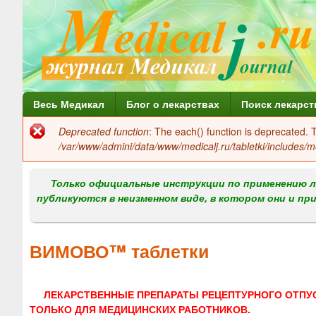
Г
Весь Медикал
Блог о лекарствах
Поиск лекарст
л
Deprecated function
: The each() function is deprecated.
Сообщение
а
/var/www/admini/data/www/medicalj.ru/tabletki/includes/m
об
в
ошибке
Только официальные инструкции по применению л
н
публикуются в неизменном виде, в котором они и пр
о
е
ВИМОВО™ таблетки
м
е
ЛЕКАРСТВЕННЫЕ ПРЕПАРАТЫ РЕЦЕПТУРНОГО ОТПУ
н
ТОЛЬКО ДЛЯ МЕДИЦИНСКИХ РАБОТНИКОВ.