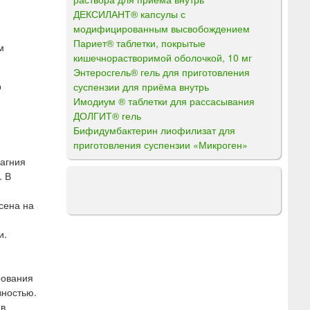
ДЕКСИЛАНТ® капсулы с
модифицированным высвобождением
Париет® таблетки, покрытые
м
кишечнорастворимой оболочкой, 10 мг
Энтеросгель® гель для приготовления
р
суспензии для приёма внутрь
Имодиум ® таблетки для рассасывания
ДОЛГИТ® гель
Бифидумбактерин лиофилизат для
приготовления суспензии «Микроген»
магния
. В
сена на
и.
рования
вностью.
ев