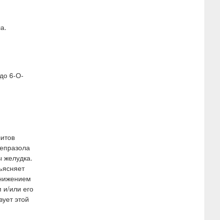
а.
до 6-О-
литов
мепразола
ы желудка.
ъясняет
снижением
 и/или его
ует этой