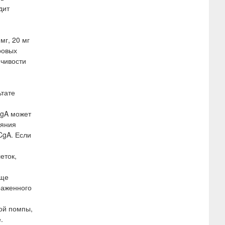
дит
мг, 20 мг
ровых
нчивости
ьтате
CgA может
ияния
CgA. Если
еток,
аще
раженного
ой помпы,
.