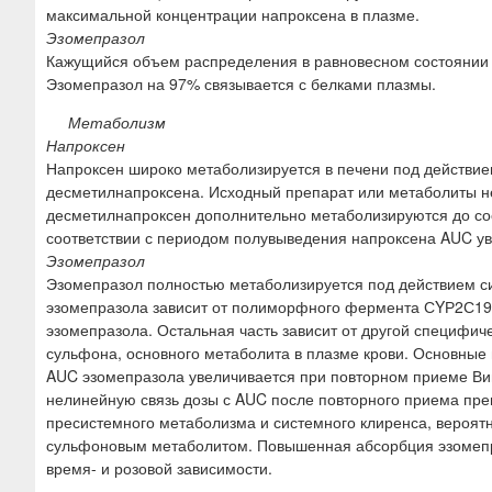
максимальной концентрации напроксена в плазме.
Эзомепразол
Кажущийся объем распределения в равновесном состоянии у
Эзомепразол на 97% связывается с белками плазмы.
Метаболизм
Напроксен
Напроксен широко метаболизируется в печени под действие
десметилнапроксена. Исходный препарат или метаболиты 
десметилнапроксен дополнительно метаболизируются до со
соответствии с периодом полувыведения напроксена AUC ув
Эзомепразол
Эзомепразол полностью метаболизируется под действием с
эзомепразола зависит от полиморфного фермента СYР2С19,
эзомепразола. Остальная часть зависит от другой специфи
сульфона, основного метаболита в плазме крови. Основные
AUC эзомепразола увеличивается при повторном приеме Вимо
нелинейную связь дозы с AUC после повторного приема пре
пресистемного метаболизма и системного клиренса, вероя
сульфоновым метаболитом. Повышенная абсорбция эзомепра
время- и розовой зависимости.