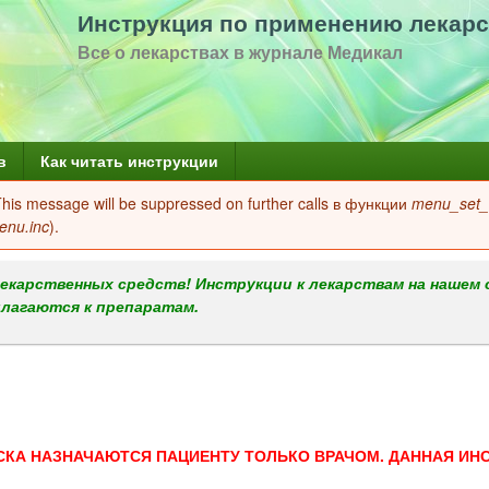
Перейти
Инструкция по применению лекарс
к
Все о лекарствах в журнале Медикал
основному
содержанию
в
Как читать инструкции
 This message will be suppressed on further calls в функции
menu_set_a
enu.inc
).
екарственных средств! Инструкции к лекарствам на нашем 
илагаются к препаратам.
СКА НАЗНАЧАЮТСЯ ПАЦИЕНТУ ТОЛЬКО ВРАЧОМ. ДАННАЯ ИН