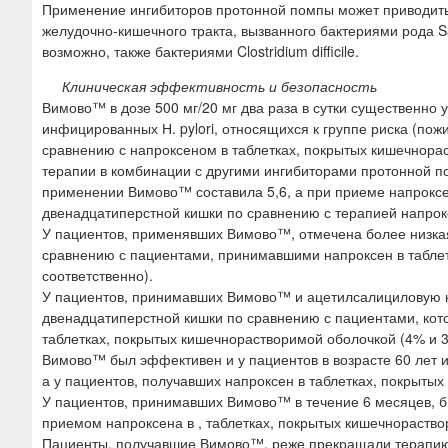
Применение ингибиторов протонной помпы может приводить
желудочно-кишечного тракта, вызванного бактериями рода Sa
возможно, также бактериями Clostridium difficile.
Клиническая эффективность и безопасность
Вимово™ в дозе 500 мг/20 мг два раза в сутки существенно
инфицированных Н. pylori, относящихся к группе риска (пож
сравнению с напроксеном в таблетках, покрытых кишечнорас
терапии в комбинации с другими ингибиторами протонной п
применении Вимово™ составила 5,6, а при приеме напроксе
двенадцатиперстной кишки по сравнению с терапией напрокс
У пациентов, применявших Вимово™, отмечена более низка
сравнению с пациентами, принимавшими напроксен в таблет
соответственно).
У пациентов, принимавших Вимово™ и ацетилсалициловую кис
двенадцатиперстной кишки по сравнению с пациентами, кот
таблетках, покрытых кишечнорастворимой оболочкой (4% и 3
Вимово™ был эффективен и у пациентов в возрасте 60 лет и
а у пациентов, получавших напроксен в таблетках, покрыты
У пациентов, принимавших Вимово™ в течение 6 месяцев, б
приемом напроксена в , таблетках, покрытых кишечнораство
Пациенты, получавшие Вимово™, реже прекращали терапию 