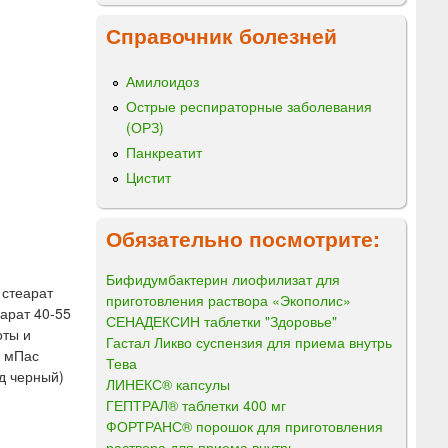
Справочник болезней
Амилоидоз
Острые респираторные заболевания
(ОРЗ)
Панкреатит
Цистит
Обязательно посмотрите:
Бифидумбактерин лиофилизат для
 стеарат
приготовления раствора «Экополис»
еарат 40-55
СЕНАДЕКСИН таблетки "Здоровье"
оты и
Гастал Ликво суспензия для приема внутрь
6 мПас
Тева
од черный)
ЛИНЕКС® капсулы
ГЕПТРАЛ® таблетки 400 мг
ФОРТРАНС® порошок для приготовления
раствора для приема внутрь