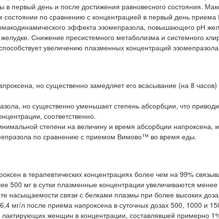
озы в первый день и после достижения равновесного состояния. Ма
м состоянии по сравнению с концентрацией в первый день приема
армакодинамического эффекта эзомепразола, повышающего рН желу
 желудке. Снижение пресистемного метаболизма и системного кли
 способствует увеличению плазменных концентраций эзомепразола
роксена, но существенно замедляет его всасывание (на 8 часов)
ола, но существенно уменьшает степень абсорбции, что приводи
нцентрации, соответственно.
инимальной степени на величину и время абсорбции напроксена, и
омепразола по сравнению с приемом Вимово™ во время еды.
роксен в терапевтических концентрациях более чем на 99% связыв
лее 500 мг в сутки плазменные концентрации увеличиваются менее
ате насыщаемости связи с белками плазмы при более высоких доза
6,4 мг/л после приема напроксена в суточных дозах 500, 1000 и 15
е лактирующих женщин в концентрации, составлявшей примерно 1%