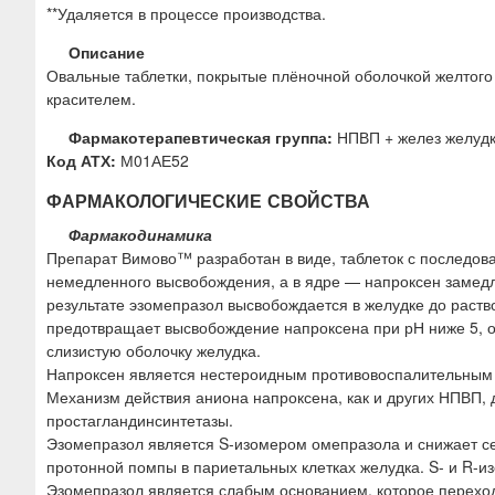
**Удаляется в процессе производства.
Описание
Овальные таблетки, покрытые плёночной оболочкой желтого 
красителем.
Фармакотерапевтическая группа:
НПВП + желез желудк
Код АТХ:
М01АЕ52
ФАРМАКОЛОГИЧЕСКИЕ СВОЙСТВА
Фармакодинамика
Препарат Вимово™ разработан в виде, таблеток с последова
немедленного высвобождения, а в ядре — напроксен замед
результате эзомепразол высвобождается в желудке до раст
предотвращает высвобождение напроксена при рН ниже 5, о
слизистую оболочку желудка.
Напроксен является нестероидным противовоспалительным
Механизм действия аниона напроксена, как и других НПВП, 
простагландинсинтетазы.
Эзомепразол является S-изомером омепразола и снижает с
протонной помпы в париетальных клетках желудка. S- и R-
Эзомепразол является слабым основанием, которое переход