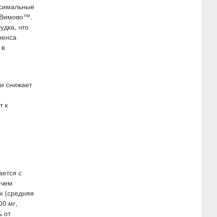
ксимальные
 Вимово™.
дка, что
ренса
 в
 и снижает
т к
ается с
 чем
х (средняя
00 мг,
 от