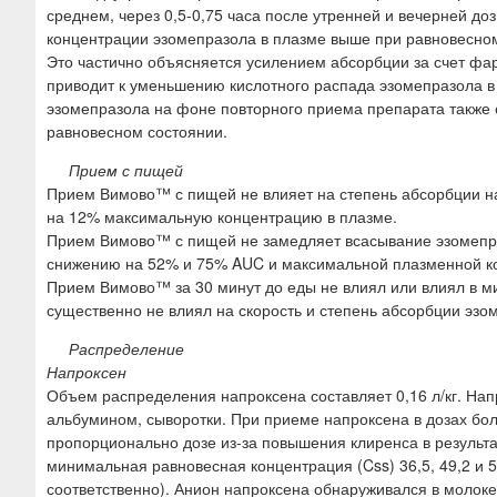
среднем, через 0,5-0,75 часа после утренней и вечерней д
концентрации эзомепразола в плазме выше при равновесно
Это частично объясняется усилением абсорбции за счет ф
приводит к уменьшению кислотного распада эзомепразола в
эзомепразола на фоне повторного приема препарата также
равновесном состоянии.
Прием с пищей
Прием Вимово™ с пищей не влияет на степень абсорбции нап
на 12% максимальную концентрацию в плазме.
Прием Вимово™ с пищей не замедляет всасывание эзомепраз
снижению на 52% и 75% AUC и максимальной плазменной ко
Прием Вимово™ за 30 минут до еды не влиял или влиял в м
существенно не влиял на скорость и степень абсорбции эз
Распределение
Напроксен
Объем распределения напроксена составляет 0,16 л/кг. Нап
альбумином, сыворотки. При приеме напроксена в дозах бо
пропорционально дозе из-за повышения клиренса в результ
минимальная равновесная концентрация (Css) 36,5, 49,2 и 5
соответственно). Анион напроксена обнаруживался в молок