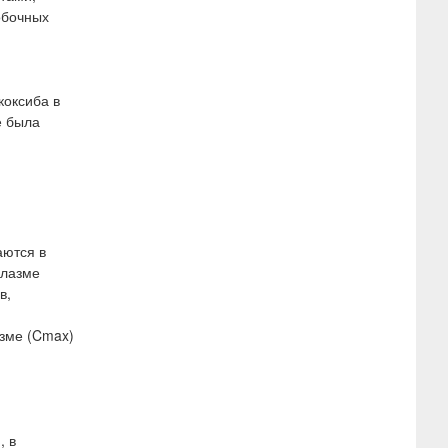
обочных
коксиба в
е была
аются в
плазме
в,
зме (Cmax)
, в