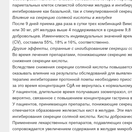
париетальных клеток слизистой оболочки желудка и ингиби
ингибирование как базальной, так и стимулированной секре
Влияние на секрецию соляной кислоты в желудке
После 9 дней приема два раза в сутки трех комбинаций Вимо
или 30 мг, рН желудка выше 4 поддерживался в среднем 9,8 ч
добровольцев. Изменчивость индивидуальных значений вре
(CV), составила 55%, 18% и 16%, соответственно.
Другие эффекты, странные с ингибированием секреции с
Во время лечения препаратами, понижающими секрецию желе
снижения секреции кислоты.
Вследствие снижения секреции соляной кислоты повышаетс
оказывать влияние на результаты обследований для выявл
терапию ингибиторами протонной помпы необходимо приост
за это время концентрация CgA не вернулась к нормальному
У пациентов, длительное время получавших эзомепразол, 
вероятно, связанное с повышением концентрации гастрина в
У пациентов, принимающих препараты, понижающие секреци
отмечается образование железистых кист в желудке. Эти я
ингибирования секреции соляной кислоты. Кисты доброкаче
Применение лекарственных препаратов, подавляющих секрец
сопровождается увеличением содержания в желудке микроб