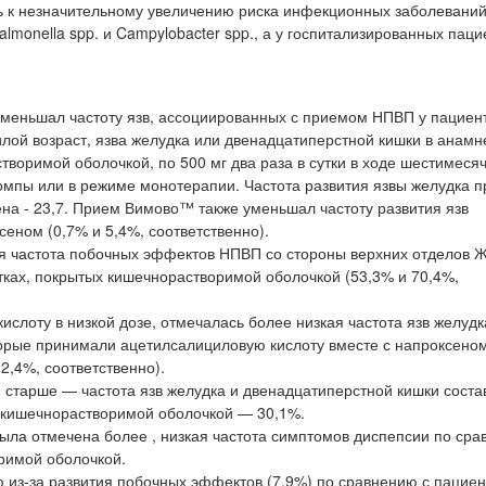
 к незначительному увеличению риска инфекционных заболевани
lmonella spp. и Campylobacter spp., а у госпитализированных паци
 уменьшал частоту язв, ассоциированных с приемом НПВП у пациент
илой возраст, язва желудка или двенадцатиперстной кишки в анамне
творимой оболочкой, по 500 мг два раза в сутки в ходе шестимеся
омпы или в режиме монотерапии. Частота развития язвы желудка п
на - 23,7. Прием Вимово™ также уменьшал частоту развития язв
еном (0,7% и 5,4%, соответственно).
я частота побочных эффектов НПВП со стороны верхних отделов 
ках, покрытых кишечнорастворимой оболочкой (53,3% и 70,4%,
лоту в низкой дозе, отмечалась более низкая частота язв желудк
орые принимали ацетилсалициловую кислоту вместе с напроксеном
2,4%, соответственно).
 старше — частота язв желудка и двенадцатиперстной кишки соста
х кишечнорастворимой оболочкой — 30,1%.
ыла отмечена более , низкая частота симптомов диспепсии по сра
римой оболочкой.
из-за развития побочных эффектов (7,9%) по сравнению с пациен