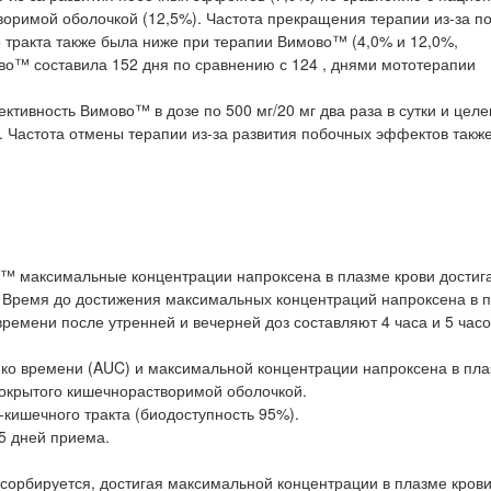
воримой оболочкой (12,5%). Частота прекращения терапии из-за п
 тракта также была ниже при терапии Вимово™ (4,0% и 12,0%,
во™ составила 152 дня по сравнению с 124 , днями мототерапии
тивность Вимово™ в дозе по 500 мг/20 мг два раза в сутки и целе
и. Частота отмены терапии из-за развития побочных эффектов такж
™ максимальные концентрации напроксена в плазме крови достиг
ы. Время до достижения максимальных концентраций напроксена в 
ремени после утренней и вечерней доз составляют 4 часа и 5 часо
ко времени (AUC) и максимальной концентрации напроксена в пла
окрытого кишечнорастворимой оболочкой.
кишечного тракта (биодоступность 95%).
5 дней приема.
орбируется, достигая максимальной концентрации в плазме крови