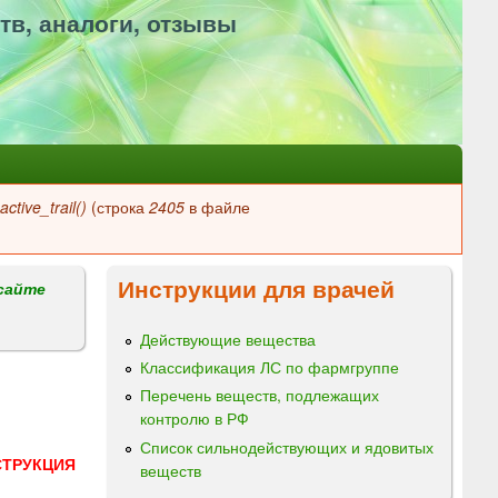
тв, аналоги, отзывы
ctive_trail()
(строка
2405
в файле
Инструкции для врачей
сайте
Действующие вещества
Классификация ЛС по фармгруппе
Перечень веществ, подлежащих
контролю в РФ
Список сильнодействующих и ядовитых
СТРУКЦИЯ
веществ