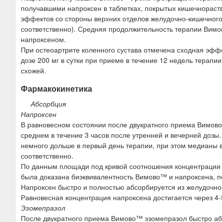
получавшими напроксен в таблетках, покрытых кишечнораст
эффектов со стороны верхних отделов желудочно-кишечного
соответственно). Средняя продолжительность терапии Вимо
напроксеном.
При остеоартрите коленного сустава отмечена сходная эффек
дозе 200 мг в сутки при приеме в течение 12 недель терапи
схожей.
Фармакокинетика
Абсорбция
Напроксен
В равновесном состоянии после двукратного приема Вимово
среднем в течение 3 часов после утренней и вечерней доз
немного дольше в первый день терапии, при этом медианы в
соответственно.
По данным площади под кривой соотношения концентрации 
была доказана биэквивалентность Вимово™ и напроксена, п
Напроксен быстро и полностью абсорбируется из желудочно-
Равновесная концентрация напроксена достигается через 4-
Эзомепразол
После двукратного приема Вимово™ эзомепразол быстро абс