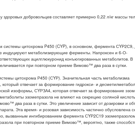
 здоровых добровольцев составляет примерно 0,22 л/кг массы тел
м системы цитохрома P450 (CYP), в основном, фермента СYР2С9, 
не индуцируют метаболизирующие ферменты. Напроксен и 6-О-
ответствующих ацилглюкуронид конъюгированных метаболитов. В
еличивается при повторном приеме Вимово™ два раза в сутки.
истемы цитохрома Р450 (СYР). Значительная часть метаболизма
 который отвечает за формирование гидрокси- и десметилметабо
ческой изоформы, СYРЗА4, которая отвечает за формирование эзо
 метаболиты эзомепразола не влияют на секрецию соляной кислот
во™ два раза в сутки. Это увеличение зависит от дозировки и об
парата. Эта время- и розовая зависимость частично обусловлена 
тно, вызванным ингибированием фермента СYР2С19 эзомепразолом
зола при повторном приеме Вимово™, вероятно, также способств