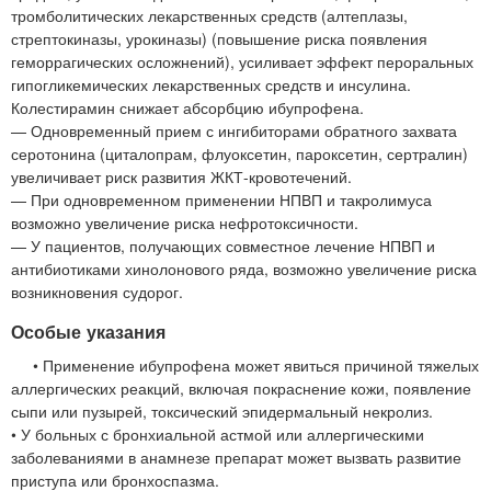
тромболитических лекарственных средств (алтеплазы,
стрептокиназы, урокиназы) (повышение риска появления
геморрагических осложнений), усиливает эффект пероральных
гипогликемических лекарственных средств и инсулина.
Колестирамин снижает абсорбцию ибупрофена.
— Одновременный прием с ингибиторами обратного захвата
серотонина (циталопрам, флуоксетин, пароксетин, сертралин)
увеличивает риск развития ЖКТ-кровотечений.
— При одновременном применении НПВП и такролимуса
возможно увеличение риска нефротоксичности.
— У пациентов, получающих совместное лечение НПВП и
антибиотиками хинолонового ряда, возможно увеличение риска
возникновения судорог.
Особые указания
• Применение ибупрофена может явиться причиной тяжелых
аллергических реакций, включая покраснение кожи, появление
сыпи или пузырей, токсический эпидермальный некролиз.
• У больных с бронхиальной астмой или аллергическими
заболеваниями в анамнезе препарат может вызвать развитие
приступа или бронхоспазма.