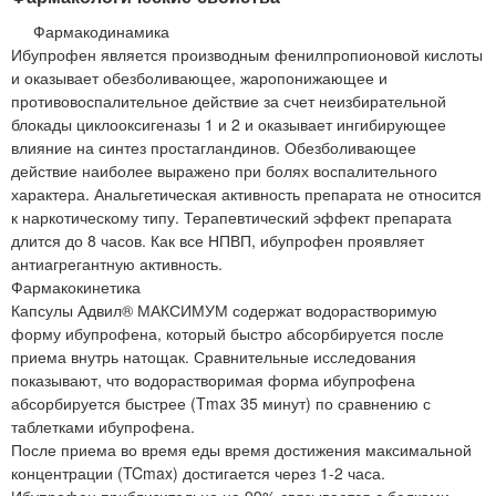
Фармакодинамика
Ибупрофен является производным фенилпропионовой кислоты
и оказывает обезболивающее, жаропонижающее и
противовоспалительное действие за счет неизбирательной
блокады циклооксигеназы 1 и 2 и оказывает ингибирующее
влияние на синтез простагландинов. Обезболивающее
действие наиболее выражено при болях воспалительного
характера. Анальгетическая активность препарата не относится
к наркотическому типу. Терапевтический эффект препарата
длится до 8 часов. Как все НПВП, ибупрофен проявляет
антиагрегантную активность.
Фармакокинетика
Капсулы Адвил® МАКСИМУМ содержат водорастворимую
форму ибупрофена, который быстро абсорбируется после
приема внутрь натощак. Сравнительные исследования
показывают, что водорастворимая форма ибупрофена
абсорбируется быстрее (Tmax 35 минут) по сравнению с
таблетками ибупрофена.
После приема во время еды время достижения максимальной
концентрации (TCmax) достигается через 1-2 часа.
Ибупрофен приблизительно на 99% связывается с белками