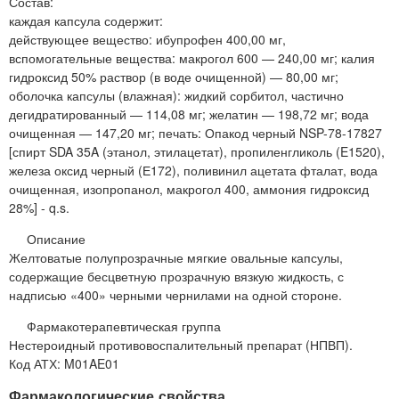
Состав:
каждая капсула содержит:
действующее вещество: ибупрофен 400,00 мг,
вспомогательные вещества: макрогол 600 — 240,00 мг; калия
гидроксид 50% раствор (в воде очищенной) — 80,00 мг;
оболочка капсулы (влажная): жидкий сорбитол, частично
дегидратированный — 114,08 мг; желатин — 198,72 мг; вода
очищенная — 147,20 мг; печать: Опакод черный NSP-78-17827
[спирт SDA 35A (этанол, этилацетат), пропиленгликоль (E1520),
железа оксид черный (Е172), поливинил ацетата фталат, вода
очищенная, изопропанол, макрогол 400, аммония гидроксид
28%] - q.s.
Описание
Желтоватые полупрозрачные мягкие овальные капсулы,
содержащие бесцветную прозрачную вязкую жидкость, с
надписью «400» черными чернилами на одной стороне.
Фармакотерапевтическая группа
Нестероидный противовоспалительный препарат (НПВП).
Код АТХ: M01AE01
Фармакологические свойства