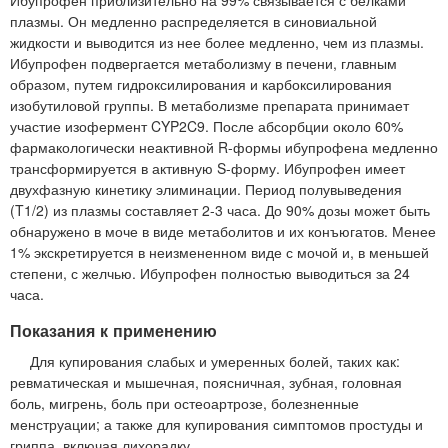
плазмы. Он медленно распределяется в синовиальной
жидкости и выводится из нее более медленно, чем из плазмы.
Ибупрофен подвергается метаболизму в печени, главным
образом, путем гидроксилирования и карбоксилирования
изобутиловой группы. В метаболизме препарата принимает
участие изофермент CYP2C9. После абсорбции около 60%
фармакологически неактивной R-формы ибупрофена медленно
трансформируется в активную S-форму. Ибупрофен имеет
двухфазную кинетику элиминации. Период полувыведения
(T1/2) из плазмы составляет 2-3 часа. До 90% дозы может быть
обнаружено в моче в виде метаболитов и их конъюгатов. Менее
1% экскретируется в неизмененном виде с мочой и, в меньшей
степени, с желчью. Ибупрофен полностью выводиться за 24
часа.
Показания к применению
Для купирования слабых и умеренных болей, таких как:
ревматическая и мышечная, поясничная, зубная, головная
боль, мигрень, боль при остеоартрозе, болезненные
менструации; а также для купирования симптомов простуды и
гриппа, включая лихорадку.