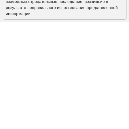
возможные отрицательные последствия, возникшие в
с
результате неправильного использования представленной
информации.
к
а