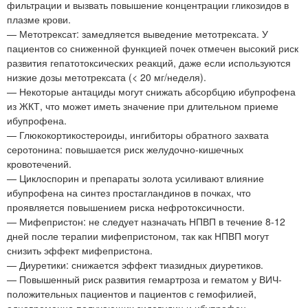
фильтрации и вызвать повышение концентрации гликозидов в
плазме крови.
— Метотрексат: замедляется выведение метотрексата. У
пациентов со сниженной функцией почек отмечен высокий риск
развития гепатотоксических реакций, даже если используются
низкие дозы метотрексата (< 20 мг/неделя).
— Некоторые антациды могут снижать абсорбцию ибупрофена
из ЖКТ, что может иметь значение при длительном приеме
ибупрофена.
— Глюкокортикостероиды, ингибиторы обратного захвата
серотонина: повышается риск желудочно-кишечных
кровотечений.
— Циклоспорин и препараты золота усиливают влияние
ибупрофена на синтез простагландинов в почках, что
проявляется повышением риска нефротоксичности.
— Мифепристон: не следует назначать НПВП в течение 8-12
дней после терапии мифепристоном, так как НПВП могут
снизить эффект мифепристона.
— Диуретики: снижается эффект тиазидных диуретиков.
— Повышенный риск развития гемартроза и гематом у ВИЧ-
положительных пациентов и пациентов с гемофилией,
одновременно получающих зидовудин и ибупрофен.