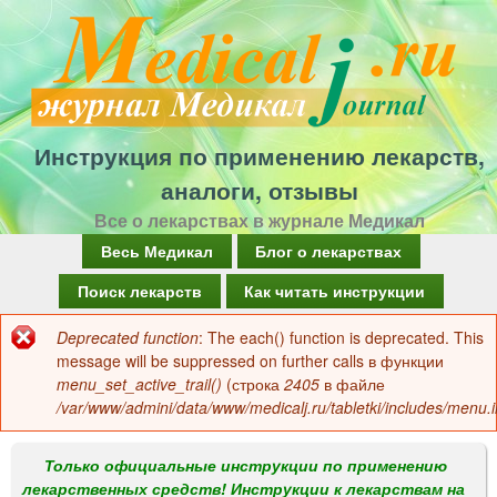
Перейти
к
основному
содержанию
Инструкция по применению лекарств,
аналоги, отзывы
Все о лекарствах в журнале Медикал
Г
Весь Медикал
Блог о лекарствах
л
Поиск лекарств
Как читать инструкции
а
Deprecated function
: The each() function is deprecated. This
Сообщение
в
message will be suppressed on further calls в функции
об
menu_set_active_trail()
(строка
2405
в файле
н
/var/www/admini/data/www/medicalj.ru/tabletki/includes/menu.i
ошибке
о
е
Только официальные инструкции по применению
лекарственных средств! Инструкции к лекарствам на