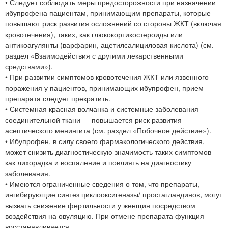
• Следует соблюдать меры предосторожности при назначении
ибупрофена пациентам, принимающим препараты, которые
повышают риск развития осложнений со стороны ЖКТ (включая
кровотечения), таких, как глюкокортикостероиды или
антикоагулянты (варфарин, ацетилсалициловая кислота) (см.
раздел «Взаимодействия с другими лекарственными
средствами»).
• При развитии симптомов кровотечения ЖКТ или язвенного
поражения у пациентов, принимающих ибупрофен, прием
препарата следует прекратить.
• Системная красная волчанка и системные заболевания
соединительной ткани — повышается риск развития
асептического менингита (см. раздел «Побочное действие»).
• Ибупрофен, в силу своего фармакологического действия,
может снизить диагностическую значимость таких симптомов
как лихорадка и воспаление и повлиять на диагностику
заболевания.
• Имеются ограниченные сведения о том, что препараты,
ингибирующие синтез циклооксигеназы/ простагландинов, могут
вызвать снижение фертильности у женщин посредством
воздействия на овуляцию. При отмене препарата функция
восстанавливается.