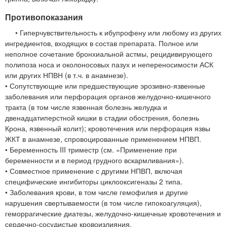
Противопоказания
• Гиперчувствительность к ибупрофену или любому из других
ингредиентов, входящих в состав препарата. Полное или
неполное сочетание бронхиальной астмы, рецидивирующего
полипоза носа и околоносовых пазух и непереносимости АСК
или других НПВН (в т.ч. в анамнезе).
• Сопутствующие или предшествующие эрозивно-язвенные
заболевания или перфорация органов желудочно-кишечного
тракта (в том числе язвенная болезнь желудка и
двенадцатиперстной кишки в стадии обострения, болезнь
Крона, язвенный колит); кровотечения или перфорация язвы
ЖКТ в анамнезе, спровоцированные применением НПВП.
• Беременность III триместр (см. «Применение при
беременности и в период грудного вскармливания»).
• Совместное применение с другими НПВП, включая
специфические ингибиторы циклооксигеназы 2 типа.
• Заболевания крови, в том числе гемофилия и другие
нарушения свертываемости (в том числе гипокоагуляция),
геморрагические диатезы, желудочно-кишечные кровотечения и
сердечно-сосудистые кровоизлияния.