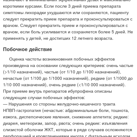
короткими курсами. Если после 3 дней приема препарата
симптомы лихорадки ухудшаются или сохраняются, пациенту
следует прекратить прием препарата и проконсультироваться с
врачом. Следует прекратить прием и проконсультироваться с
врачом, если боль усиливается и сохраняется более 5 дней. Не
применять у детей, не достигших 12 летнего возраста.
Побочное действие
Оценка частоты возникновения побочных эффектов
произведена на основании следующих критериев: очень частые
(>1/10 назначений), частые (от 1/10 до 1/100 назначений),
нечастые (от 1/100 до 1/1000 назначений), редкие (от 1/1000 до
1/10 000 назначений), очень редкие (<1/10 000 назначений).
При приеме внутрь препаратов ибупрофена описаны
следующие случаи побочных эффектов:
— Нарушения со стороны желудочно-кишечного тракта
НПВП-гастропатия (нечастые: абдоминальные боли, тошнота,
изжога, диспепсические явления, снижение аппетита; редкие:
диарея, метеоризм, запор, рвота; очень редкие: изъязвления
слизистой оболочки ЖКТ, которые в ряде случаев осложняются
перфорацией и кровотечениями иногда с фатальным исходом