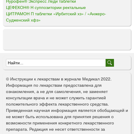
Нурофен® Экспресс Леди таблетки
ЦЕФЕКОН® Н суппозитории ректальные
ЦИТРАМОН П таблетки «Ирбитский хз» / «Анжеро-
Судженский хфз»
Ф
о
© Инструкции к лекарствам в журнале Медикал 2022.
р
Информация по лекарствам предоставлена для
ознакомления, а не для самолечения, не заменяет
м
консультации врача и не может служить гарантией
а
положительного эффекта лекарственного средства.
Приведенная научная информация является обобщающей и
п
не может быть использована для принятия решения о
о
возможности применения конкретного лекарственного
препарата. Редакция не несет ответственности за
и