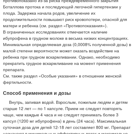
противопоказано из-за риска преждевременного закрытия
Боталлова протока и последующей легочной гипертензии у
плода. Задержка начала родов, увеличение их
продолжительности повышают риск кровопотери, опасной для
матери и ребенка (см. раздел «Противопоказания»).
В ограниченных исследованиях отмечается наличие
ибупрофена в грудном молоке в весьма низких концентрациях.
Минимальная определяемая доза (0,0008% полученной дозы) в
малой степени вероятности может оказать воздействие на
ребенка при грудном вскармливании. Однако, необходимо
прекратить грудное вскармливание на момент применения
препарата.
См. также раздел «Особые указания» в отношении женской
фертильности.
Способ применения и дозы
Внутрь, запивая водой. Взрослым, пожилым людям и детям
старше 12 лет — по 1 капсуле. Прием не следует повторять
чаще, чем каждые 4 часа и не следует принимать более 3
капсул (1200 мг ибупрофена) в день (24 часа). Максимальная
суточная доза для детей 12-18 лет составляет 800 мг. Препарат
назначают в минимальных эффективных дозах и максимально