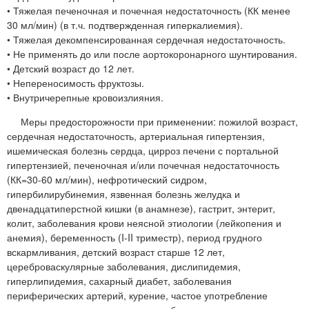
• Тяжелая печеночная и почечная недостаточность (КК менее
30 мл/мин) (в т.ч. подтвержденная гиперкалиемия).
• Тяжелая декомпенсированная сердечная недостаточность.
• Не применять до или после аортокоронарного шунтирования.
• Детский возраст до 12 лет.
• Непереносимость фруктозы.
• Внутричерепные кровоизлияния.
Меры предосторожности при применении: пожилой возраст,
сердечная недостаточность, артериальная гипертензия,
ишемическая болезнь сердца, цирроз печени с портальной
гипертензией, печеночная и/или почечная недостаточность
(КК=30-60 мл/мин), нефротический сидром,
гипербилирубинемия, язвенная болезнь желудка и
двенадцатиперстной кишки (в анамнезе), гастрит, энтерит,
колит, заболевания крови неясной этиологии (лейкопения и
анемия), беременность (I-II триместр), период грудного
вскармливания, детский возраст старше 12 лет,
цереброваскулярные заболевания, дислипидемия,
гиперлипидемия, сахарный диабет, заболевания
периферических артерий, курение, частое употребление