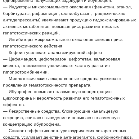
— Индукторы микросомального окисления (фенитоин, этанол,
барбитураты, рифампицин, фенилбутазон, трициклические
антидепрессанты) увеличивают продукцию гидроксилированных
активных метаболитов, повышая риск развития тяжелых
гепатотоксических реакций.
— Ингибиторы микросомального окисления снижают риск
гепатотоксического действия.
— Кофеин усиливает анальгезирующий эффект.
— Цефамандол, цефоперазон, цефотетан, вальпроевая
кислота, пликамицин увеличивают частоту развития
гипопротромбинемии.
— Миелотоксические лекарственные средства усиливают
проявления гематотоксичности препарата.
— Ибупрофен повышает плазменную концентрацию
циклоспорина и вероятность развития его гепатотоксичных
эффектов.
— Лекарственные средства, блокирующие канальцевую
секрецию, снижают выведение и повышают плазменную
концентрацию ибупрофена.
— Снижает эффективность урикозурических лекарственных
средств, усиливает действие антиагрегантов, фибринолитиков,