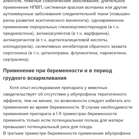
алкоголя, тяжелые соматические заболевания, длительное
применение НПВП, системная красная волчанка или другие
аутоиммунные заболевания соединительной ткани (повышен
риска развития асептического менингита), одновременное
применение пероральных глюкокортикостероидов (в т.ч.
преднизолона), антикоагулянтов (в т.ч. варфарина),
антиагрегантов (в т.ч. ацетилсалициловой кислоты,
клопидогрела), селективных ингибиторов обратного захвата
серотонина (в т.ч. циталопрама, флуоксетина, пароксетина,
сертралина).
Применение при беременности и в период
грудного вскармливания
Хотя опыт исследования препарата у животных
свидетельствует об отсутствии у ибупрофена тератогенного
эффекта, тем не менее, по возможности следует избегать его
применения во время беременности. В случае необходимости
применения препарата в I-II триместрах беременности
применять только если потенциальная польза для матери
превышает потенциальный риск для плода.
В третьем триместре беременности применение ибупрофена