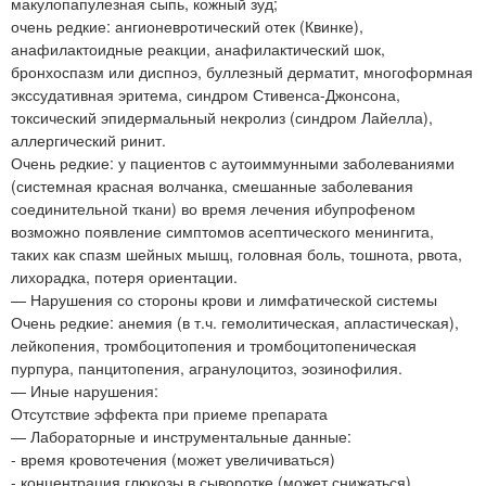
макулопапулезная сыпь, кожный зуд;
очень редкие: ангионевротический отек (Квинке),
анафилактоидные реакции, анафилактический шок,
бронхоспазм или диспноэ, буллезный дерматит, многоформная
экссудативная эритема, синдром Стивенса-Джонсона,
токсический эпидермальный некролиз (синдром Лайелла),
аллергический ринит.
Очень редкие: у пациентов с аутоиммунными заболеваниями
(системная красная волчанка, смешанные заболевания
соединительной ткани) во время лечения ибупрофеном
возможно появление симптомов асептического менингита,
таких как спазм шейных мышц, головная боль, тошнота, рвота,
лихорадка, потеря ориентации.
— Нарушения со стороны крови и лимфатической системы
Очень редкие: анемия (в т.ч. гемолитическая, апластическая),
лейкопения, тромбоцитопения и тромбоцитопеническая
пурпура, панцитопения, агранулоцитоз, эозинофилия.
— Иные нарушения:
Отсутствие эффекта при приеме препарата
— Лабораторные и инструментальные данные:
- время кровотечения (может увеличиваться)
- концентрация глюкозы в сыворотке (может снижаться)