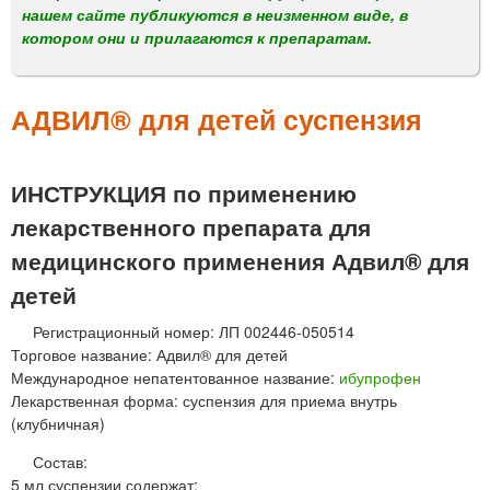
м
нашем сайте публикуются в неизменном виде, в
е
котором они и прилагаются к препаратам.
н
ю
АДВИЛ® для детей суспензия
ИНСТРУКЦИЯ по применению
лекарственного препарата для
медицинского применения Адвил® для
детей
Регистрационный номер: ЛП 002446-050514
Торговое название: Адвил® для детей
Международное непатентованное название:
ибупрофен
Лекарственная форма: суспензия для приема внутрь
(клубничная)
Состав:
5 мл суспензии содержат: