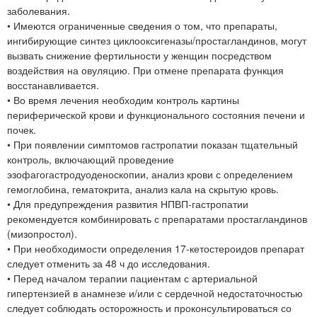
заболевания.
• Имеются ограниченные сведения о том, что препараты,
ингибирующие синтез циклооксигеназы/простагландинов, могут
вызвать снижение фертильности у женщин посредством
воздействия на овуляцию. При отмене препарата функция
восстанавливается.
• Во время лечения необходим контроль картины
периферической крови и функционального состояния печени и
почек.
• При появлении симптомов гастропатии показан тщательный
контроль, включающий проведение
эзофагогастродуоденоскопии, анализ крови с определением
гемоглобина, гематокрита, анализ кала на скрытую кровь.
• Для предупреждения развития НПВП-гастропатии
рекомендуется комбинировать с препаратами простагландинов
(мизопростол).
• При необходимости определения 17-кетостероидов препарат
следует отменить за 48 ч до исследования.
• Перед началом терапии пациентам с артериальной
гипертензией в анамнезе и/или с сердечной недостаточностью
следует соблюдать осторожность и проконсультироваться со