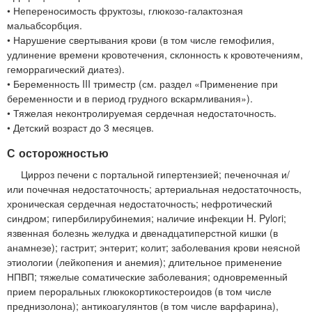
• Непереносимость фруктозы, глюкозо-галактозная
мальабсорбция.
• Нарушение свертывания крови (в том числе гемофилия,
удлинение времени кровотечения, склонность к кровотечениям,
геморрагический диатез).
• Беременность III триместр (см. раздел «Применение при
беременности и в период грудного вскармливания»).
• Тяжелая неконтролируемая сердечная недостаточность.
• Детский возраст до 3 месяцев.
С осторожностью
Цирроз печени с портальной гипертензией; печеночная и/
или почечная недостаточность; артериальная недостаточность,
хроническая сердечная недостаточность; нефротический
синдром; гипербилирубинемия; наличие инфекции H. Pylori;
язвенная болезнь желудка и двенадцатиперстной кишки (в
анамнезе); гастрит; энтерит; колит; заболевания крови неясной
этиологии (лейкопения и анемия); длительное применение
НПВП; тяжелые соматические заболевания; одновременный
прием пероральных глюкокортикостероидов (в том числе
преднизолона); антикоагулянтов (в том числе варфарина),