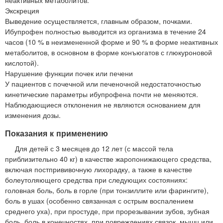
Экскреция
Выведение осуществляется, главным образом, почками.
Ибупрофен полностью выводится из организма в течение 24
часов (10 % в неизмененной форме и 90 % в форме неактивных
метаболитов, в основном в форме конъюгатов с глюкуроновой
кислотой).
Нарушение функции почек или печени
У пациентов с почечной или печеночной недостаточностью
кинетические параметры ибупрофена почти не меняются.
Наблюдающиеся отклонения не являются основанием для
изменения дозы.
Показания к применению
Для детей с 3 месяцев до 12 лет (с массой тела
приблизительно 40 кг) в качестве жаропонижающего средства,
включая постпрививочную лихорадку, а также в качестве
болеутоляющего средства при следующих состояниях:
головная боль, боль в горле (при тонзиллите или фарингите),
боль в ушах (особенно связанная с острым воспалением
среднего уха), при простуде, при прорезывании зубов, зубная
боль, боль в конечностях, при повреждениях связок, мышц или