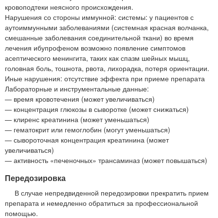
кровоподтеки неясного происхождения.
Нарушения со стороны иммунной: системы: у пациентов с
аутоиммунными заболеваниями (системная красная волчанка,
смешанные заболевания соединительной ткани) во время
лечения ибупрофеном возможно появление симптомов
асептического менингита, таких как спазм шейных мышц,
головная боль, тошнота, рвота, лихорадка, потеря ориентации.
Иные нарушения: отсутствие эффекта при приеме препарата
Лабораторные и инструментальные данные:
— время кровотечения (может увеличиваться)
— концентрация глюкозы в сыворотке (может снижаться)
— клиренс креатинина (может уменьшаться)
— гематокрит или гемоглобин (могут уменьшаться)
— сывороточная концентрация креатинина (может
увеличиваться)
— активность «печеночных» трансаминаз (может повышаться)
Передозировка
В случае непредвиденной передозировки прекратить прием
препарата и немедленно обратиться за профессиональной
помощью.