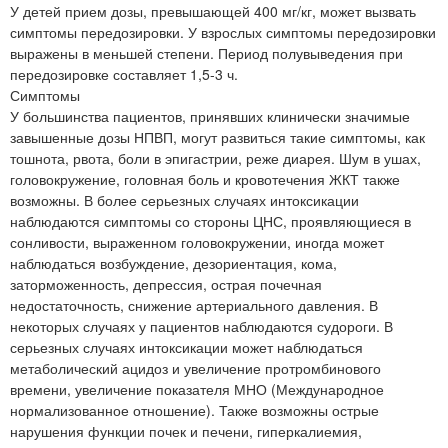
У детей прием дозы, превышающей 400 мг/кг, может вызвать
симптомы передозировки. У взрослых симптомы передозировки
выражены в меньшей степени. Период полувыведения при
передозировке составляет 1,5-3 ч.
Симптомы
У большинства пациентов, принявших клинически значимые
завышенные дозы НПВП, могут развиться такие симптомы, как
тошнота, рвота, боли в эпигастрии, реже диарея. Шум в ушах,
головокружение, головная боль и кровотечения ЖКТ также
возможны. В более серьезных случаях интоксикации
наблюдаются симптомы со стороны ЦНС, проявляющиеся в
сонливости, выраженном головокружении, иногда может
наблюдаться возбуждение, дезориентация, кома,
заторможенность, депрессия, острая почечная
недостаточность, снижение артериального давления. В
некоторых случаях у пациентов наблюдаются судороги. В
серьезных случаях интоксикации может наблюдаться
метаболический ацидоз и увеличение протромбинового
времени, увеличение показателя МНО (Международное
нормализованное отношение). Также возможны острые
нарушения функции почек и печени, гиперкалиемия,