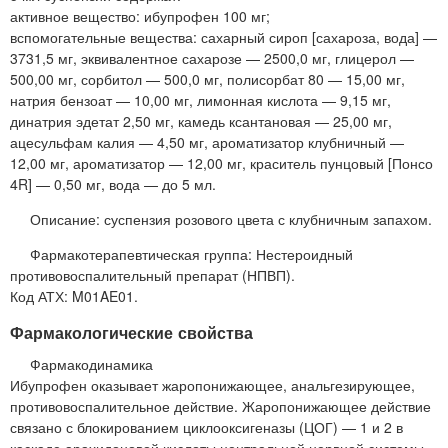
активное вещество: ибупрофен 100 мг;
вспомогательные вещества: сахарный сироп [сахароза, вода] —
3731,5 мг, эквивалентное сахарозе — 2500,0 мг, глицерол —
500,00 мг, сорбитол — 500,0 мг, полисорбат 80 — 15,00 мг,
натрия бензоат — 10,00 мг, лимонная кислота — 9,15 мг,
динатрия эдетат 2,50 мг, камедь ксантановая — 25,00 мг,
ацесульфам калия — 4,50 мг, ароматизатор клубничный —
12,00 мг, ароматизатор — 12,00 мг, краситель пунцовый [Понсо
4R] — 0,50 мг, вода — до 5 мл.
Описание: суспензия розового цвета с клубничным запахом.
Фармакотерапевтическая группа: Нестероидный
противовоспалительный препарат (НПВП).
Код АТХ: M01AE01.
Фармакологические свойства
Фармакодинамика
Ибупрофен оказывает жаропонижающее, анальгезирующее,
противовоспалительное действие. Жаропонижающее действие
связано с блокированием циклооксигеназы (ЦОГ) — 1 и 2 в
каскаде арахидоновой кислоты центральной нервной системы,