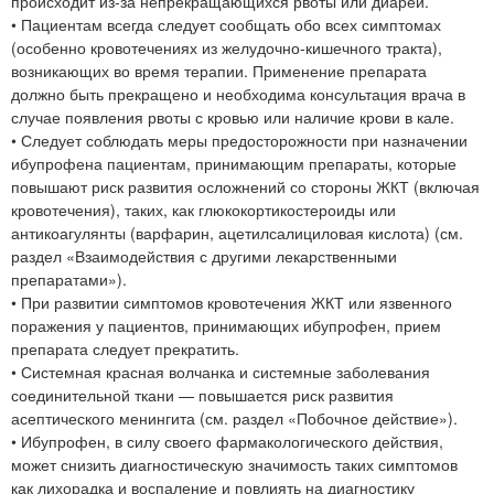
происходит из-за непрекращающихся рвоты или диареи.
• Пациентам всегда следует сообщать обо всех симптомах
(особенно кровотечениях из желудочно-кишечного тракта),
возникающих во время терапии. Применение препарата
должно быть прекращено и необходима консультация врача в
случае появления рвоты с кровью или наличие крови в кале.
• Следует соблюдать меры предосторожности при назначении
ибупрофена пациентам, принимающим препараты, которые
повышают риск развития осложнений со стороны ЖКТ (включая
кровотечения), таких, как глюкокортикостероиды или
антикоагулянты (варфарин, ацетилсалициловая кислота) (см.
раздел «Взаимодействия с другими лекарственными
препаратами»).
• При развитии симптомов кровотечения ЖКТ или язвенного
поражения у пациентов, принимающих ибупрофен, прием
препарата следует прекратить.
• Системная красная волчанка и системные заболевания
соединительной ткани — повышается риск развития
асептического менингита (см. раздел «Побочное действие»).
• Ибупрофен, в силу своего фармакологического действия,
может снизить диагностическую значимость таких симптомов
как лихорадка и воспаление и повлиять на диагностику