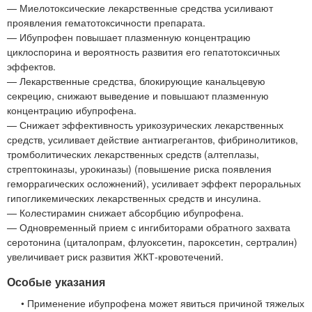
— Миелотоксические лекарственные средства усиливают
проявления гематотоксичности препарата.
— Ибупрофен повышает плазменную концентрацию
циклоспорина и вероятность развития его гепатотоксичных
эффектов.
— Лекарственные средства, блокирующие канальцевую
секрецию, снижают выведение и повышают плазменную
концентрацию ибупрофена.
— Снижает эффективность урикозурических лекарственных
средств, усиливает действие антиагрегантов, фибринолитиков,
тромболитических лекарственных средств (алтеплазы,
стрептокиназы, урокиназы) (повышение риска появления
геморрагических осложнений), усиливает эффект пероральных
гипогликемических лекарственных средств и инсулина.
— Колестирамин снижает абсорбцию ибупрофена.
— Одновременный прием с ингибиторами обратного захвата
серотонина (циталопрам, флуоксетин, пароксетин, сертралин)
увеличивает риск развития ЖКТ-кровотечений.
Особые указания
• Применение ибупрофена может явиться причиной тяжелых