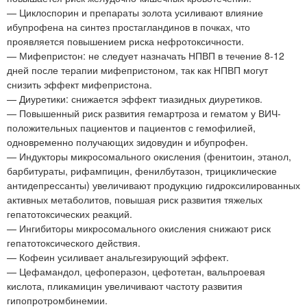
— Циклоспорин и препараты золота усиливают влияние
ибупрофена на синтез простагландинов в почках, что
проявляется повышением риска нефротоксичности.
— Мифепристон: не следует назначать НПВП в течение 8-12
дней после терапии мифепристоном, так как НПВП могут
снизить эффект мифепристона.
— Диуретики: снижается эффект тиазидных диуретиков.
— Повышенный риск развития гемартроза и гематом у ВИЧ-
положительных пациентов и пациентов с гемофилией,
одновременно получающих зидовудин и ибупрофен.
— Индукторы микросомального окисления (фенитоин, этанол,
барбитураты, рифампицин, фенилбутазон, трициклические
антидепрессанты) увеличивают продукцию гидроксилированных
активных метаболитов, повышая риск развития тяжелых
гепатотоксических реакций.
— Ингибиторы микросомального окисления снижают риск
гепатотоксического действия.
— Кофеин усиливает анальгезирующий эффект.
— Цефамандол, цефоперазон, цефотетан, вальпроевая
кислота, пликамицин увеличивают частоту развития
гипопротромбинемии.