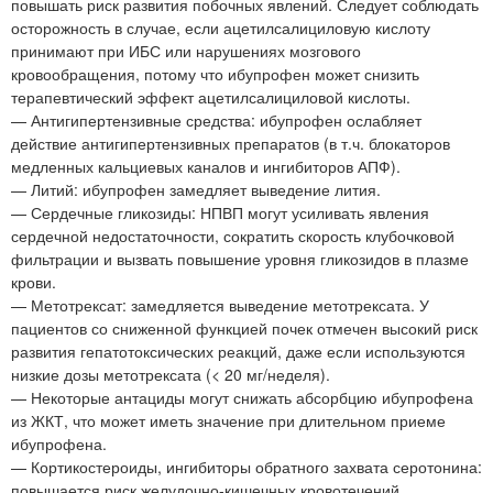
повышать риск развития побочных явлений. Следует соблюдать
осторожность в случае, если ацетилсалициловую кислоту
принимают при ИБС или нарушениях мозгового
кровообращения, потому что ибупрофен может снизить
терапевтический эффект ацетилсалициловой кислоты.
— Антигипертензивные средства: ибупрофен ослабляет
действие антигипертензивных препаратов (в т.ч. блокаторов
медленных кальциевых каналов и ингибиторов АПФ).
— Литий: ибупрофен замедляет выведение лития.
— Сердечные гликозиды: НПВП могут усиливать явления
сердечной недостаточности, сократить скорость клубочковой
фильтрации и вызвать повышение уровня гликозидов в плазме
крови.
— Метотрексат: замедляется выведение метотрексата. У
пациентов со сниженной функцией почек отмечен высокий риск
развития гепатотоксических реакций, даже если используются
низкие дозы метотрексата (< 20 мг/неделя).
— Некоторые антациды могут снижать абсорбцию ибупрофена
из ЖКТ, что может иметь значение при длительном приеме
ибупрофена.
— Кортикостероиды, ингибиторы обратного захвата серотонина:
повышается риск желудочно-кишечных кровотечений.