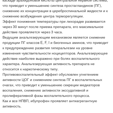
что приводит к уменьшению синтеза простагландинов (ПГ),
снижению их концентрации в цереброспинальной жидкости и к
снижению возбуждения центра терморегуляции.
Эффект понижения температуры при лихорадке развивается
через 30 минут после приема препарата, его максимальное
действие проявляется через 3 часа.
Ведущим анальгезирующим механизмом является снижение
продукции ПГ классов E, F, I и биогенных аминов, что приводит
к предупреждению развития гиперальгезии на уровне
изменения чувствительности ноцицепторов. Анальгезирующее
действие наиболее выражено при болях воспалительного
характера. Анальгезирующая активность препарата не
относится к наркотическому типу.
Противовоспалительный эффект обусловлен угнетением
активности ЦОГ и снижением синтеза ПГ в воспалительных
очагах, что приводит к уменьшению секреции медиаторов
воспаления, снижению активности экссудативной и
пролиферативной фазы воспалительного процесса.
Как и все НПВП, ибупрофен проявляет антиагрегантную
активность.