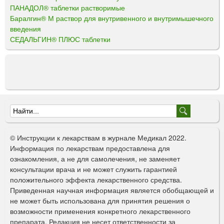
ПАНАДОЛ® таблетки растворимые
Баралгин® М раствор для внутривенного и внутримышечного
введения
СЕДАЛЬГИН® ПЛЮС таблетки
Ф
о
© Инструкции к лекарствам в журнале Медикал 2022.
р
Информация по лекарствам предоставлена для
ознакомления, а не для самолечения, не заменяет
м
консультации врача и не может служить гарантией
а
положительного эффекта лекарственного средства.
Приведенная научная информация является обобщающей и
п
не может быть использована для принятия решения о
о
возможности применения конкретного лекарственного
препарата. Редакция не несет ответственности за