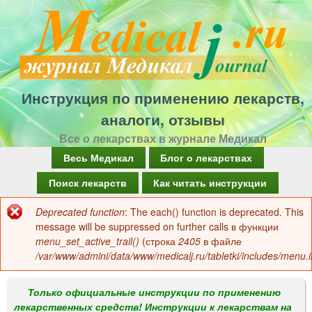
Перейти
к
основному
содержанию
Инструкция по применению лекарств,
аналоги, отзывы
Все о лекарствах в журнале Медикал
Г
Весь Медикал
Блог о лекарствах
л
Поиск лекарств
Как читать инструкции
а
Deprecated function
: The each() function is deprecated. This
Сообщение
в
message will be suppressed on further calls в функции
об
menu_set_active_trail()
(строка
2405
в файле
н
/var/www/admini/data/www/medicalj.ru/tabletki/includes/menu.i
ошибке
о
е
Только официальные инструкции по применению
лекарственных средств! Инструкции к лекарствам на