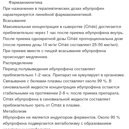
Фармакокинетика
При назначении в терапевтических дозах ибупрофен
характеризуется линейной фармакокинетикой.
Всасывание
Максимальная концентрация в сыворотке (Cmax) достигается
приблизительно через 1 час после приема ибупрофена внутрь.
После приема однократной дозы Cmax пропорциональна дозе
(после приема дозы 10 мг/кг Cmax составляет 25-50 мкг/мл).
При приеме вместе с пищей всасывание ибупрофена
происходит медленнее.
Распределение
Период полувыведения ибупрофена составляет
приблизительно 1-2 часа. Препарат не кумулирует в организме.
Связывание с белками плазмы составляет около 99 %. В
синовиальной жидкости концентрации ибупрофена остаются
стабильными на протяжении 2-8 ч. после приема препарата.
Cmax ибупрофена в синовиальной жидкости составляет
приблизительно треть от Cmax в плазме.
Метаболизм
Ибупрофен не является индуктором ферментов. Около 90 %
ибупрофена подвергается метаболизму с образованием
неактивных метаболитов.