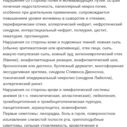
почечная недостаточность, папиллярный некроз почек,
особенно при длительном применении, сопровождается
повышением уровня мочевины в сыворотке и отеками,
периферические отеки, аллергический нефрит, нефротический
синдром, интерстициальный нефрит, полиурия, цистит,
гематурия, протеинурия.
Нарушения со стороны кожи и подкожных тканей: кожная сыпь
(обычно эритематозная или крапивница), отек лица, сыпь,
макуло-папулезная сыпь, кожный зуд; ангионевротический отек
(Квинке), анафилактоидные реакции, анафилактический шок,
бронхоспазм или диспноэ, буллезный дерматит, многоформная
экссудативная эритема, синдром Стивенса-Джонсона,
токсический эпидермальный некролиз (синдром Лайелла),
аллергический ринит.
Нарушения со стороны крови и лимфатической системы:
анемия (в т.ч. гемолитическая, апластическая), лейкопения,
тромбоцитопения и тромбоцитопеническая пурпура,
панцитопения, агранулоцитоз, эозинофилия.
Первые симптомы: лихорадка, боль в горле, поверхностное
изъязвление слизистой полости рта, гриппоподобные
симптомы, сильная утомляемость, кровотечения и