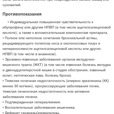
сухожилий.
Противопоказания
• Индивидуальная повышенная чувствительность к
ибупрофену или другим НПВП (в том числе ацетилсалициловой
кислоте), а также к вспомогательным компонентам препарата.
• Полное или неполное сочетание бронхиальной астмы,
рецидивирующего полипоза носа и околоносовых пазух и
непереносимости ацетилсалициловой кислоты или других
НПВП (в том числе в анамнезе).
• Эрозивно-язвенные заболевания органов желудочно-
кишечного тракта (ЖКТ) (в том числе язвенная болезнь желудка
и двенадцатиперстной кишки в стадии обострения, язвенный
колит, пептическая язва, болезнь Крона).
• Тяжелая почечная недостаточность (клиренс креатинина (КК)
менее 30 мл/мин), прогрессирующие заболевания почек,
тяжелая печеночная недостаточность или активное
заболевание печени.
• Подтвержденная гиперкалиемия.
• Воспалительные заболевания кишечника.
• Дефицит сахаразы/изомальтазы.