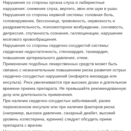
Нарушения со стороны органа слуха и лабиринтные
нарушения: снижение слуха, вертиго, звон или шум в ушах.
Нарушения со стороны нервной системы: головная боль,
головокружение, бессонница, тревожность, нервозность и
раздражительность, психомоторное возбуждение, сонливость,
депрессия, спутанность сознания, галлюцинации, нарушение
мозгового кровообращения.
Нарушения со стороны сердечно-сосудистой системы:
сердечная недостаточность, стенокардия, тахикардия,
повышение артериального давления, отеки.
Применение подобных лекарственных средств может быть
связано с незначительным повышением риска развития острых
сердечно-сосудистых нарушений (инфаркта миокарда или
инсульта). Риск увеличивается при высоких дозах и длительном
времени приема препарата. Не превышайте рекомендованную
дозу или длительность применения.
При наличии сердечно-сосудистых заболеваний, ранее
перенесенном инсульте или при наличии факторов риска
(например, высокое давление, сахарный диабет, высокий
уровень холестерина, курение) следует обсудить прием
препарата с врачом.
Нарушения со стороны почек и мочевыводящих путей: острая