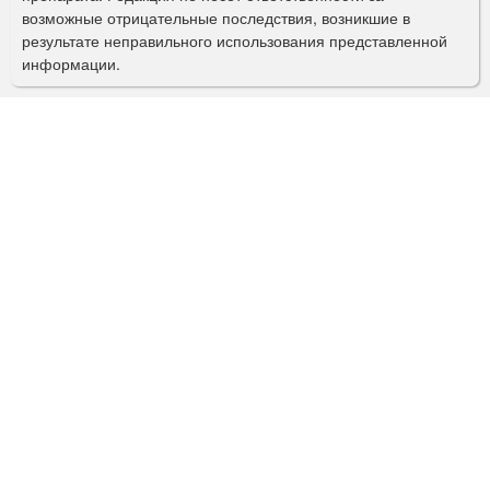
и
возможные отрицательные последствия, возникшие в
с
результате неправильного использования представленной
информации.
к
а