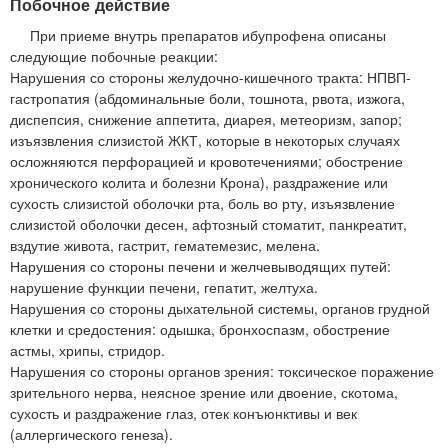
Побочное действие
При приеме внутрь препаратов ибупрофена описаны
следующие побочные реакции:
Нарушения со стороны желудочно-кишечного тракта: НПВП-
гастропатия (абдоминальные боли, тошнота, рвота, изжога,
диспепсия, снижение аппетита, диарея, метеоризм, запор;
изъязвления слизистой ЖКТ, которые в некоторых случаях
осложняются перфорацией и кровотечениями; обострение
хронического колита и болезни Крона), раздражение или
сухость слизистой оболочки рта, боль во рту, изъязвление
слизистой оболочки десен, афтозный стоматит, панкреатит,
вздутие живота, гастрит, гематемезис, мелена.
Нарушения со стороны печени и желчевыводящих путей:
нарушение функции печени, гепатит, желтуха.
Нарушения со стороны дыхательной системы, органов грудной
клетки и средостения: одышка, бронхоспазм, обострение
астмы, хрипы, стридор.
Нарушения со стороны органов зрения: токсическое поражение
зрительного нерва, неясное зрение или двоение, скотома,
сухость и раздражение глаз, отек конъюнктивы и век
(аллергического генеза).