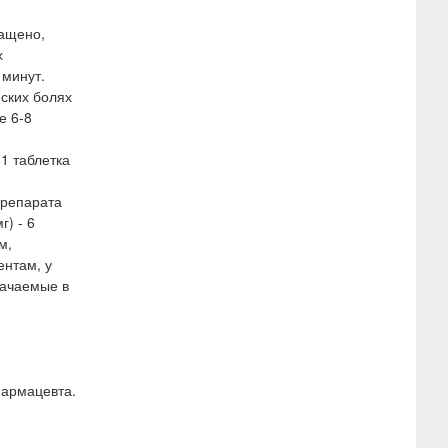
ращено,
х
 минут.
ских болях
е 6-8
 1 таблетка
препарата
г) - 6
м,
ентам, у
начаемые в
фармацевта.