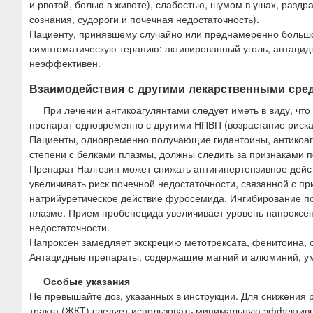
и рвотой, болью в животе), слабостью, шумом в ушах, разд
сознания, судороги и почечная недостаточность).
Пациенту, принявшему случайно или преднамеренно большо
симптоматическую терапию: активированный уголь, антацид
неэффективен.
Взаимодействия с другими лекарственными сре
При лечении антикоагулянтами следует иметь в виду, чт
препарат одновременно с другими НПВП (возрастание риска
Пациенты, одновременно получающие гидантоины, антикоаг
степени с белками плазмы, должны следить за признаками п
Препарат Налгезин может снижать антигипертензивное дейст
увеличивать риск почечной недостаточности, связанной с 
натрийуретическое действие фуросемида. Ингибирование по
плазме. Прием пробенецида увеличивает уровень напроксен
недостаточности.
Напроксен замедляет экскрецию метотрексата, фенитоина, с
Антацидные препараты, содержащие магний и алюминий, у
Особые указания
Не превышайте доз, указанных в инструкции. Для снижения
тракта (ЖКТ) следует использовать минимальную эффектив