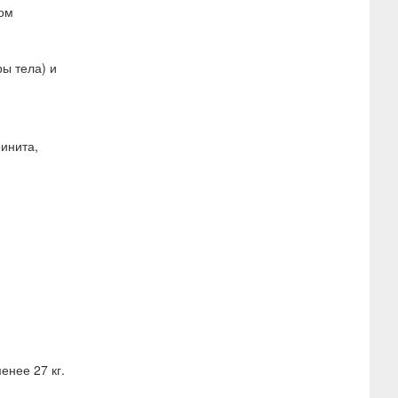
мом
ы тела) и
ринита,
енее 27 кг.