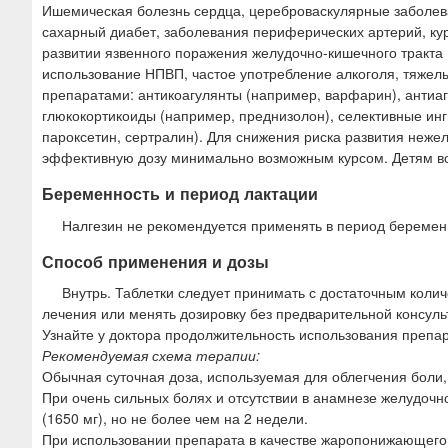
Ишемическая болезнь сердца, цереброваскулярные заболев
сахарный диабет, заболевания периферических артерий, ку
развитии язвенного поражения желудочно-кишечного тракта (
использование НПВП, частое употребление алкоголя, тяже
препаратами: антикоагулянты (например, варфарин), антиа
глюкокортикоиды (например, преднизолон), селективные инг
пароксетин, сертралин). Для снижения риска развития неж
эффективную дозу минимально возможным курсом. Детям воз
Беременность и период лактации
Налгезин не рекомендуется применять в период беремен
Способ применения и дозы
Внутрь. Таблетки следует принимать с достаточным коли
лечения или менять дозировку без предварительной консуль
Узнайте у доктора продолжительность использования препар
Рекомендуемая схема терапии:
Обычная суточная доза, используемая для облегчения боли, с
При очень сильных болях и отсутствии в анамнезе желудочн
(1650 мг), но не более чем на 2 недели.
При использовании препарата в качестве жаропонижающего с