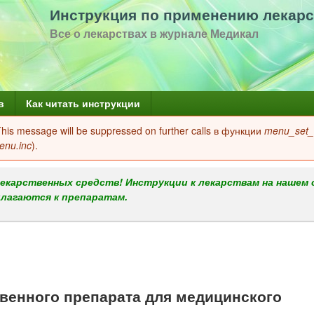
Перейти
Инструкция по применению лекарс
к
Все о лекарствах в журнале Медикал
основному
содержанию
в
Как читать инструкции
 This message will be suppressed on further calls в функции
menu_set_a
enu.inc
).
екарственных средств! Инструкции к лекарствам на нашем 
илагаются к препаратам.
енного препарата для медицинского