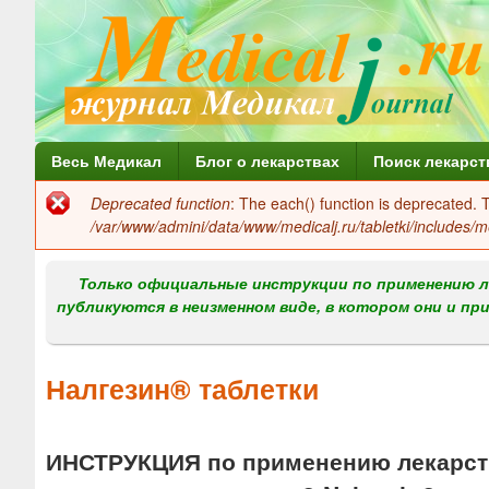
Г
Весь Медикал
Блог о лекарствах
Поиск лекарст
л
Deprecated function
: The each() function is deprecated.
Сообщение
а
/var/www/admini/data/www/medicalj.ru/tabletki/includes/m
об
в
ошибке
Только официальные инструкции по применению л
н
публикуются в неизменном виде, в котором они и пр
о
е
Налгезин® таблетки
м
е
ИНСТРУКЦИЯ по применению лекарств
н