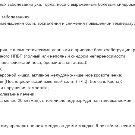
ных заболеваний уха, горла, носа с выраженным болевым синдро
 заболеваниях.
 уменьшения боли, воспаления и снижения повышенной температур
трия; с анамнестическими данными о приступе бронхообструкции, 
 иного НПВП (полный или неполный синдром непереносимости
ипы слизистой носа, бронхиальная астма);
;
ерсоной кишки, активное желудочно-кишечное кровотечение;
я (Неспецифический язвенный колит (НЯК), Болезнь Крона);
 и нарушения гемостаза;
болевание печени;
а менее 20 мл/мин), в том числе подтвержденная гиперкалиемия,
этому препарат не рекомендован детям младше 9 лет и/или весом м