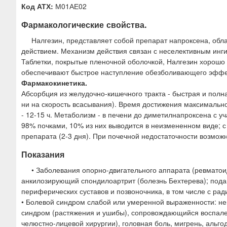
Код АТХ:
М01АЕ02
Фармакологические свойства.
Налгезин, представляет собой препарат напроксена, о
действием. Механизм действия связан с неселективным инги
Таблетки, покрытые пленочной оболочкой, Налгезин хорошо 
обеспечивают быстрое наступление обезболивающего эффе
Фармакокинетика.
Абсорбция из желудочно-кишечного тракта - быстрая и полна
ни на скорость всасывания). Время достижения максимально
- 12-15 ч. Метаболизм - в печени до диметилнапроксена с 
98% почками, 10% из них выводится в неизмененном виде; с
препарата (2-3 дня). При почечной недостаточности возмож
Показания
• Заболевания опорно-двигательного аппарата (ревматои
анкилозирующий спондилоартрит (болезнь Бехтерева); подаг
периферических суставов и позвоночника, в том числе с рад
• Болевой синдром слабой или умеренной выраженности: не
синдром (растяжения и ушибы), сопровождающийся воспален
челюстно-лицевой хирургии), головная боль, мигрень, альго