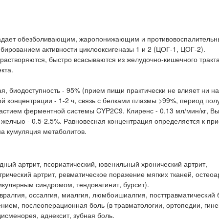
бладает обезболивающим, жаропонижающим и противовоспалитель
бированием активности циклооксигеназы 1 и 2 (ЦОГ-1, ЦОГ-2).
растворяются, быстро всасываются из желудочно-кишечного тракта
кта.
я, биодоступность - 95% (прием пищи практически не влияет ни на
й концентрации - 1-2 ч, связь с белками плазмы >99%, период по
участием ферментной системы CYP2С9. Клиренс - 0.13 мл/мин/кг, В
 желчью - 0.5-2.5%. Равновесная концентрация определяется к при
на кумуляция метаболитов.
дный артрит, псориатический, ювенильный хронический артрит,
рический артрит, ревматическое поражение мягких тканей, остеоа
икулярным синдромом, тендовагинит, бурсит).
вралгия, оссалгия, миалгия, люмбоишиалгия, посттравматический 
ием, послеоперационная боль (в травматологии, ортопедии, гине
дисменорея, аднексит, зубная боль.