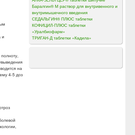
Баралгин® М раствор для внутривенного и
внутримышечного введения
СЕДАЛЬГИН® ПЛЮС таблетки
ным
КОФИЦИЛ-ПЛЮС таблетки
«Уралбиофарм»
 и
ТРИГАН-Д таблетки «Кадила»
 полноту,
лувыведения
ыводится на
ему 4-5 доз
ртроз
болевой
кологии,