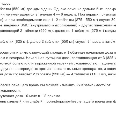
 часов.
летки (550 мг) дважды в день. Однако лечение должно быть прек
рени не уменьшаются в течение 4 — 6 недель. При первых признака
), а при необходимости еще 1- 2 таблетки (275 - 550 мг) спустя 30
е введения ВМС (внутриматочных спиралей) и других гинекологиче
авляющей 2 таблетки (550 мг), далее по 1 таблетке (275 мг) кажды
летки (825 мг), далее 2 таблетки (550 мг) спустя 8 часов, а затем
теоартрит и анкилозирующий спондилит) обычная начальная доза 
тром и вечером. Начальная суточная доза, составляющая от 3 (825 м
 ночной болью и/или выраженной утренней скованностью, пациента
 других нестероидных противовоспалительные препаратов, и паци
доза составляет 2 таблетки (550 мг) — 4 таблетки (1100 мг), наз
гласия лечащего врача Вы можете изменять их в зависимости от
скованности.
уточная доза 10 мг/кг в 1-2 приема.
очень сильный или слабый, проинформируйте лечащего врача или 