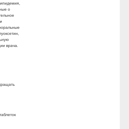
липидемия,
ные о
тельное
и
ероральные
луоксетин,
льную
ии врача.
екращать
таблеток