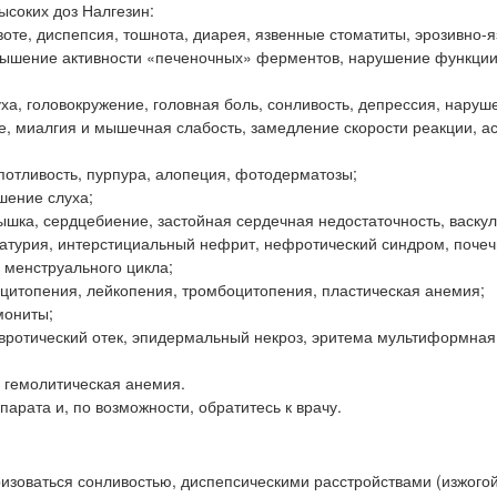
соких доз Налгезин:
воте, диспепсия, тошнота, диарея, язвенные стоматиты, эрозивно-
овышение активности «печеночных» ферментов, нарушение функции
а, головокружение, головная боль, сонливость, депрессия, наруш
е, миалгия и мышечная слабость, замедление скорости реакции, а
потливость, пурпура, алопеция, фотодерматозы;
шение слуха;
ышка, сердцебиение, застойная сердечная недостаточность, васкул
атурия, интерстициальный нефрит, нефротический синдром, поче
 менструального цикла;
цитопения, лейкопения, тромбоцитопения, пластическая анемия;
мониты;
евротический отек, эпидермальный некроз, эритема мультиформная
, гемолитическая анемия.
арата и, по возможности, обратитесь к врачу.
изоваться сонливостью, диспепсическими расстройствами (изжогой