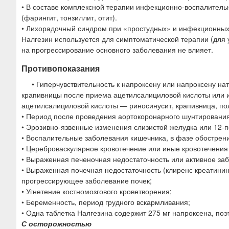
• В составе комплексной терапии инфекционно-воспалитель
(фарингит, тонзиллит, отит).
• Лихорадочный синдром при «простудных» и инфекционных
Налгезин используется для симптоматической терапии (для
на прогрессирование основного заболевания не влияет.
Противопоказания
• Гиперчувствительность к напроксену или напроксену на
крапивницы после приема ацетилсалициловой кислоты или
ацетилсалициловой кислоты — риносинусит, крапивница, пол
• Период после проведения аортокоронарного шунтирования
• Эрозивно-язвенные изменения слизистой желудка или 12-п
• Воспалительные заболевания кишечника, в фазе обострени
• Цереброваскулярное кровотечение или иные кровотечения
• Выраженная печеночная недостаточность или активное за
• Выраженная почечная недостаточность (клиренс креатинин
прогрессирующее заболевание почек;
• Угнетение костномозгового кроветворения;
• Беременность, период грудного вскармливания;
• Одна таблетка Налгезина содержит 275 мг напроксена, по
С осторожностью