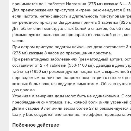
принимается по 1 таблетке Налгезина (275 мг) каждые 6 — 8
Для предупреждения приступов мигрени рекомендуется 2 таб
если частота, интенсивность и длительность приступов миг
мигренозного приступа Вы должны принять 3 таблетки (825 мг
Для облегчения менструальных болей и спазмов, болей посл
рекомендуется назначение препарата в начальной дозе, сост
часов.
При остром приступе подагры начальная доза составляет 3 таб
(275 мг) каждые 8 часов до прекращения приступа.
При ревматоидных заболеваниях (ревматоидный артрит, ос
составляет от 2 - 4 таблетки (550-1100 мг), дважды в день у
таблетки (1650 мг) рекомендуется пациентам с выраженной
переводимым на лечение напроксеном натрия с высоких доз
которых боль является ведущим симптомом. Обычно суточная 
два приема.
Утренняя и вечерняя дозы могут быть не одинаковыми. С со
преобладания симптомов, т.е., ночной боли и/или утренней 
Детям старше 9 лет и/или весом более 27 кг рекомендуется с
Если у Вас создается впечатление, что эффект препарата 
Побочное действие