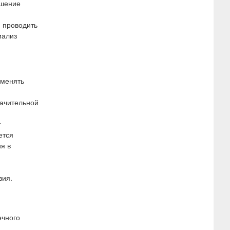
ушение
 проводить
иализ
именять
начительной
т
ется
я в
вия.
ечного