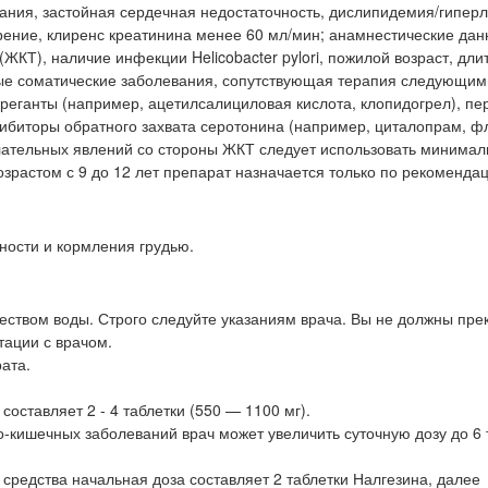
ания, застойная сердечная недостаточность, дислипидемия/гипер
рение, клиренс креатинина менее 60 мл/мин; анамнестические дан
ЖКТ), наличие инфекции Helicobacter pylori, пожилой возраст, дли
лые соматические заболевания, сопутствующая терапия следующим
греганты (например, ацетилсалициловая кислота, клопидогрел), п
ибиторы обратного захвата серотонина (например, циталопрам, ф
елательных явлений со стороны ЖКТ следует использовать минима
растом с 9 до 12 лет препарат назначается только по рекомендац
ности и кормления грудью.
чеством воды. Строго следуйте указаниям врача. Вы не должны пр
тации с врачом.
ата.
оставляет 2 - 4 таблетки (550 — 1100 мг).
о-кишечных заболеваний врач может увеличить суточную дозу до 6 
редства начальная доза составляет 2 таблетки Налгезина, далее