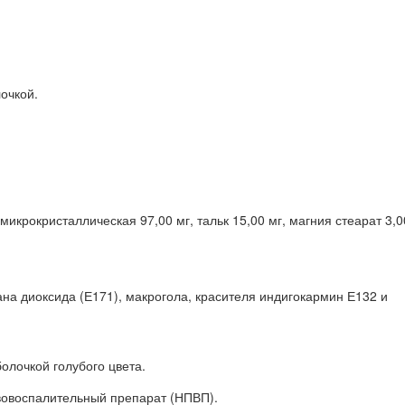
очкой.
икрокристаллическая 97,00 мг, тальк 15,00 мг, магния стеарат 3,0
ана диоксида (Е171), макрогола, красителя индигокармин Е132 и
олочкой голубого цвета.
овоспалительный препарат (НПВП).