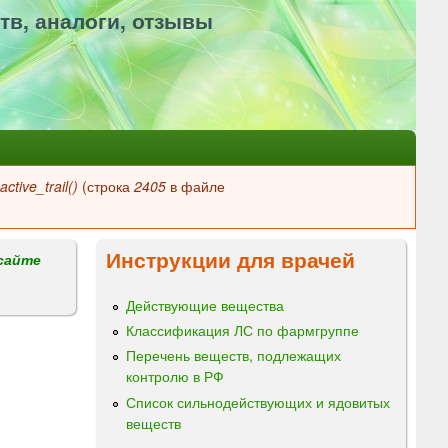
тв, аналоги, отзывы
ctive_trail()
(строка
2405
в файле
Инструкции для врачей
сайте
Действующие вещества
Классификация ЛС по фармгруппе
Перечень веществ, подлежащих
контролю в РФ
Список сильнодействующих и ядовитых
веществ