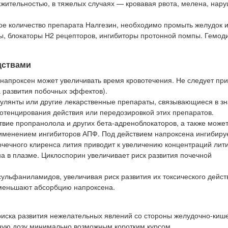
ражительностью, в тяжелых случаях — кровавая рвота, мелена, нар
е количество препарата Налгезин, необходимо промыть желудок и
ы, блокаторы Н2 рецепторов, ингибиторы протонной помпы. Гемод
дствами
о напроксен может увеличивать время кровотечения. Не следует пр
 развития побочных эффектов).
улянты или другие лекарственные препараты, связывающиеся в з
отенцирования действия или передозировкой этих препаратов.
вие пропранолола и других бета-адреноблокаторов, а также може
применением ингибиторов АПФ. Под действием напроксена ингибиру
чечного клиренса лития приводит к увеличению концентраций лити
а в плазме. Циклоспорин увеличивает риск развития почечной
ульфаниламидов, увеличивая риск развития их токсического дейст
меньшают абсорбцию напроксена.
 риска развития нежелательных явлений со стороны желудочно-киш
ную дозу минимально возможным коротким курсом.