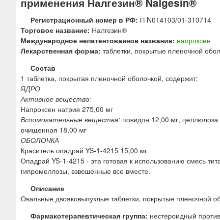
применения Налгезин® Nalgesin®
ю
Регистрационный номер в РФ:
П N014103/01-310714
Торговое название:
Налгезин®
Международное непатентованное название:
напроксен
Лекарственная форма:
таблетки, покрытые пленочной обол
Состав
1 таблетка, покрытая пленочной оболочкой, содержит:
ЯДРО
Активное вещество:
Напроксен натрия 275,00 мг
Вспомогательные вещества:
повидон 12,00 мг, целлюлоза м
очищенная 18,00 мг
ОБОЛОЧКА
Краситель опадрай YS-1-4215 15,00 мг
Опадрай YS-1-4215 - эта готовая к использованию смесь тит
гипромеллозы, взвешенные все вместе.
Описание
Овальные двояковыпуклые таблетки, покрытые пленочной об
Фармакотерапевтическая группа:
нестероидный против