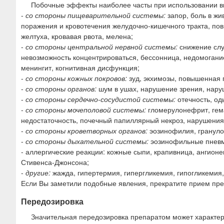
Побочные эффекты наиболее часты при использовании вы
-
со стороны пищеварительной системы:
запор, боль в жи
поражения и кровотечения желудочно-кишечного тракта, п
желтуха, кровавая рвота, мелена;
-
со стороны центральной нервной системы:
снижение слух
невозможность концентрироваться, бессонница, недомогани
менингит, когнитивная дисфункция;
-
со стороны кожных покровов:
зуд, экхимозы, повышенная 
-
со стороны органов:
шум в ушах, нарушение зрения, нару
-
со стороны сердечно-сосудистой системы:
отечность, од
-
со стороны мочеполовой системы:
гломерулонефрит, гем
недостаточность, почечный папиллярный некроз, нарушения
-
со стороны кроветворных органов:
эозинофилия, грануло
-
со стороны дыхательной системы:
эозинофильные пнев
- аллергические реакции: кожные сыпи, крапивница, ангион
Стивенса-Джонсона;
-
другие:
жажда, гипертермия, гипергликемия, гипогликемия
Если Вы заметили подобные явления, прекратите прием преп
Передозировка
Значительная передозировка препаратом может характер