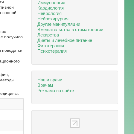
ти
Иммунология
ктивной
Кардиология
а сонной
Неврология
Нейрохирургия
Другие манипуляции
Вмешательства в стоматологии
ние
Лекарства
ие получило
Диеты и лечебное питание
Фитотерапия
й поводится
Психотерапия
ационного
афия,
Наши врачи
 методы
Врачам
Реклама на сайте
медицины.