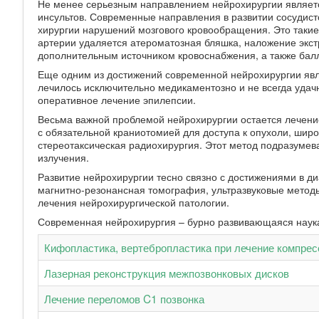
Не менее серьезным направлением нейрохирургии являетс
инсультов. Современные направления в развитии сосудист
хирургии нарушений мозгового кровообращения. Это такие 
артерии удаляется атероматозная бляшка, наложение экст
дополнительным источником кровоснабжения, а также балл
Еще одним из достижений современной нейрохирургии явл
лечилось исключительно медикаментозно и не всегда удачн
оперативное лечение эпилепсии.
Весьма важной проблемой нейрохирургии остается лечение
с обязательной краниотомией для доступа к опухоли, шир
стереотаксическая радиохирургия. Этот метод подразуме
излучения.
Развитие нейрохирургии тесно связно с достижениями в ди
магнитно-резонансная томография, ультразвуковые метод
лечения нейрохирургической патологии.
Современная нейрохирургия – бурно развивающаяся наука 
Кифопластика, вертебропластика при лечение компрес
Лазерная реконструкция межпозвонковых дисков
Лечение переломов C1 позвонка