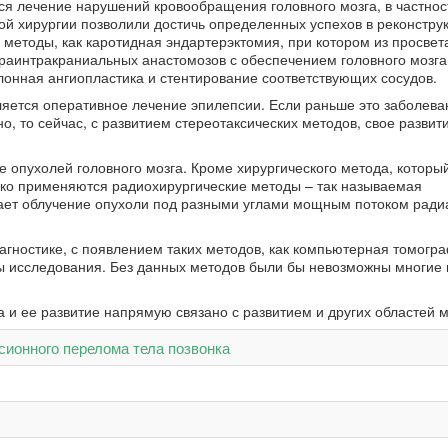
я лечение нарушений кровообращения головного мозга, в частнос
ой хирургии позволили достичь определенных успехов в реконстру
методы, как каротидная эндартерэктомия, при котором из просвет
раинтракраниальных анастомозов с обеспечением головного мозга
онная ангиопластика и стентирование соответствующих сосудов.
яется оперативное лечение эпилепсии. Если раньше это заболева
о, то сейчас, с развитием стереотаксических методов, свое развит
 опухолей головного мозга. Кроме хирургического метода, которы
око применяются радиохирургические методы – так называемая
вает облучение опухоли под разными углами мощным потоком ради
агностике, с появлением таких методов, как компьютерная томогр
ы исследования. Без данных методов были бы невозможны многие
и ее развитие напрямую связано с развитием и других областей 
сионного перелома тела позвонка