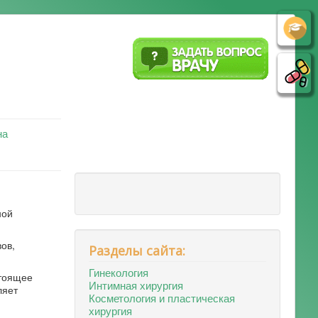
на
ной
ов,
Разделы сайта:
Гинекология
стоящее
Интимная хирургия
ляет
Косметология и пластическая
хирургия