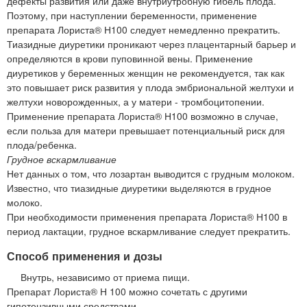
дефекты развития или даже внутриутробную гибель плода.
Поэтому, при наступлении беременности, применение
препарата Лориста® Н100 следует немедленно прекратить.
Тиазидные диуретики проникают через плацентарный барьер и
определяются в крови пуповинной вены. Применение
диуретиков у беременных женщин не рекомендуется, так как
это повышает риск развития у плода эмбриональной желтухи и
желтухи новорожденных, а у матери - тромбоцитопении.
Применение препарата Лориста® Н100 возможно в случае,
если польза для матери превышает потенциальный риск для
плода/ребенка.
Грудное вскармливание
Нет данных о том, что лозартан выводится с грудным молоком.
Известно, что тиазидные диуретики выделяются в грудное
молоко.
При необходимости применения препарата Лориста® Н100 в
период лактации, грудное вскармливание следует прекратить.
Способ применения и дозы
Внутрь, независимо от приема пищи.
Препарат Лориста® Н 100 можно сочетать с другими
гипотензивными средствами.