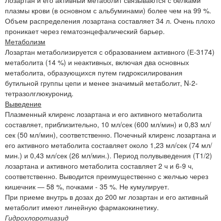
плазмы крови (в основном с альбуминами) более чем на 99 %.
Объем распределения лозартана составляет 34 л. Очень плохо
проникает через гематоэнцефалический барьер.
Метаболизм
Лозартан метаболизируется с образованием активного (Е-3174)
метаболита (14 %) и неактивных, включая два основных
метаболита, образующихся путем гидроксилирования
бутильной группы цепи и менее значимый метаболит, N-2-
тетразолглюкуронид.
Выведение
Плазменный клиренс лозартана и его активного метаболита
составляет, приблизительно, 10 мл/сек (600 мл/мин) и 0,83 мл/
сек (50 мл/мин), соответственно. Почечный клиренс лозартана и
его активного метаболита составляет около 1,23 мл/сек (74 мл/
мин.) и 0,43 мл/сек (26 мл/мин.). Период полувыведения (Т1/2)
лозартана и активного метаболита составляет 2 ч и 6-9 ч,
соответственно. Выводится преимущественно с желчью через
кишечник — 58 %, почками - 35 %. Не кумулирует.
При приеме внутрь в дозах до 200 мг лозартан и его активный
метаболит имеют линейную фармакокинетику.
Гидрохлоротиазид