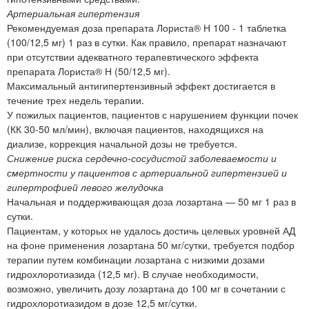
Артериальная гипертензия
Рекомендуемая доза препарата Лориста® Н 100 - 1 таблетка
(100/12,5 мг) 1 раз в сутки. Как правило, препарат назначают
при отсутствии адекватного терапевтического эффекта
препарата Лориста® Н (50/12,5 мг).
Максимальный антигипертензивный эффект достигается в
течение трех недель терапии.
У пожилых пациентов, пациентов с нарушением функции почек
(КК 30-50 мл/мин), включая пациентов, находящихся на
диализе, коррекция начальной дозы не требуется.
Снижение риска сердечно-сосудистой заболеваемости и
смертности у пациентов с артериальной гипертензией и
гипертрофией левого желудочка
Начальная и поддерживающая доза лозартана — 50 мг 1 раз в
сутки.
Пациентам, у которых не удалось достичь целевых уровней АД
на фоне применения лозартана 50 мг/сутки, требуется подбор
терапии путем комбинации лозартана с низкими дозами
гидрохлоротиазида (12,5 мг). В случае необходимости,
возможно, увеличить дозу лозартана до 100 мг в сочетании с
гидрохлоротиазидом в дозе 12,5 мг/сутки.