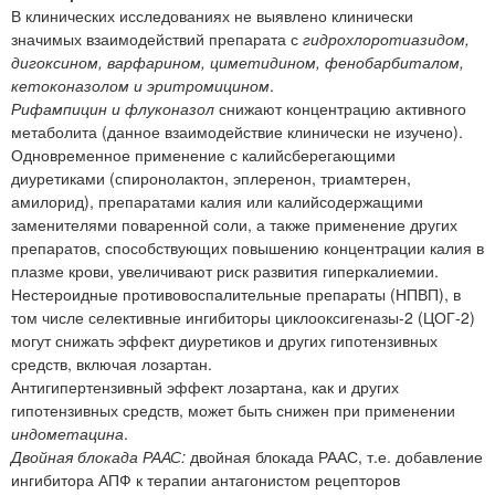
В клинических исследованиях не выявлено клинически
значимых взаимодействий препарата с
гидрохлоротиазидом,
дигоксином, варфарином, циметидином, фенобарбиталом,
кетоконазолом и эритромицином
.
Рифампицин и флуконазол
снижают концентрацию активного
метаболита (данное взаимодействие клинически не изучено).
Одновременное применение с калийсберегающими
диуретиками (спиронолактон, эплеренон, триамтерен,
амилорид), препаратами калия или калийсодержащими
заменителями поваренной соли, а также применение других
препаратов, способствующих повышению концентрации калия в
плазме крови, увеличивают риск развития гиперкалиемии.
Нестероидные противовоспалительные препараты (НПВП), в
том числе селективные ингибиторы циклооксигеназы-2 (ЦОГ-2)
могут снижать эффект диуретиков и других гипотензивных
средств, включая лозартан.
Антигипертензивный эффект лозартана, как и других
гипотензивных средств, может быть снижен при применении
индометацина
.
Двойная блокада РААС:
двойная блокада РААС, т.е. добавление
ингибитора АПФ к терапии антагонистом рецепторов