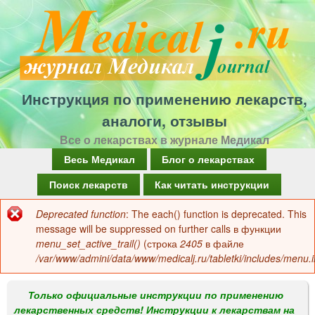
Перейти
к
основному
содержанию
Инструкция по применению лекарств,
аналоги, отзывы
Все о лекарствах в журнале Медикал
Г
Весь Медикал
Блог о лекарствах
л
Поиск лекарств
Как читать инструкции
а
Deprecated function
: The each() function is deprecated. This
Сообщение
в
message will be suppressed on further calls в функции
об
menu_set_active_trail()
(строка
2405
в файле
н
/var/www/admini/data/www/medicalj.ru/tabletki/includes/menu.i
ошибке
о
е
Только официальные инструкции по применению
лекарственных средств! Инструкции к лекарствам на