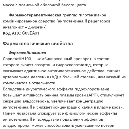
масса с пленочной оболочкой белого цвета.
Фармакотерапевтическая группа:
гипотензивное
комбинированное средство (ангиотензина II рецепторов
антагонист + диуретик)
Код АТХ:
C09DA01
Фармакологические свойства
Фармакодинамика
Лориста®Н100 — комбинированный препарат, в состав
которого входят лозартан и гидрохлоротиазид, которые
оказывают аддитивное антигипертензивное действие, снижая
артериальное давления (АД) в большей степени, чем каждый из
компонентов в отдельности.
Вследствие диуретического эффекта гидрохлоротиазид
повышает активность ренина плазмы крови (АРП), стимулирует
секрецию альдостерона, увеличивает концентрацию
ангиотензина II и снижает концентрацию калия в плазме крови.
Прием лозартана блокирует все физиологические эффекты
ангиотензина II и, вследствие подавления эффектов
альдостерона, может способствовать уменьшению потери