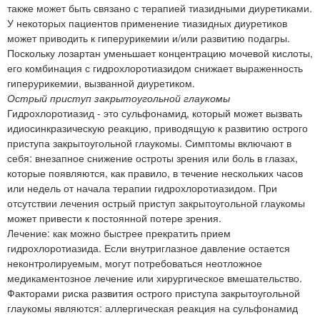
также может быть связано с терапией тиазидными диуретиками.
У некоторых пациентов применение тиазидных диуретиков
может приводить к гиперурикемии и/или развитию подагры.
Поскольку лозартан уменьшает концентрацию мочевой кислоты,
его комбинация с гидрохлоротиазидом снижает выраженность
гиперурикемии, вызванной диуретиком.
Острый приступ закрытоугольной глаукомы
Гидрохлоротиазид - это сульфонамид, который может вызвать
идиосинкразическую реакцию, приводящую к развитию острого
приступа закрытоугольной глаукомы. Симптомы включают в
себя: внезапное снижение остроты зрения или боль в глазах,
которые появляются, как правило, в течение нескольких часов
или недель от начала терапии гидрохлоротиазидом. При
отсутствии лечения острый приступ закрытоугольной глаукомы
может привести к постоянной потере зрения.
Лечение: как можно быстрее прекратить прием
гидрохлоротиазида. Если внутриглазное давление остается
неконтролируемым, могут потребоваться неотложное
медикаментозное лечение или хирургическое вмешательство.
Факторами риска развития острого приступа закрытоугольной
глаукомы являются: аллергическая реакция на сульфонамид