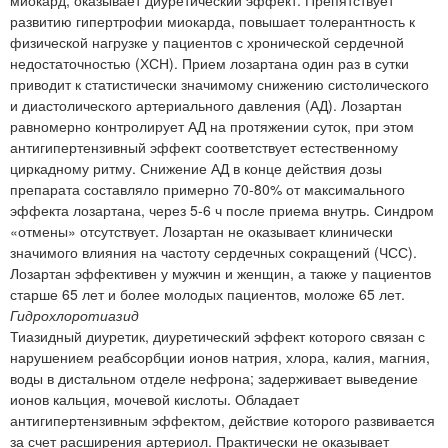
развитию гипертрофии миокарда, повышает толерантность к
физической нагрузке у пациентов с хронической сердечной
недостаточностью (ХСН). Прием лозартана один раз в сутки
приводит к статистически значимому снижению систолического
и диастолического артериального давления (АД). Лозартан
равномерно контролирует АД на протяжении суток, при этом
антигипертензивный эффект соответствует естественному
циркадному ритму. Снижение АД в конце действия дозы
препарата составляло примерно 70-80% от максимального
эффекта лозартана, через 5-6 ч после приема внутрь. Синдром
«отмены» отсутствует. Лозартан не оказывает клинически
значимого влияния на частоту сердечных сокращений (ЧСС).
Лозартан эффективен у мужчин и женщин, а также у пациентов
старше 65 лет и более молодых пациентов, моложе 65 лет.
Гидрохлоротиазид
Тиазидный диуретик, диуретический эффект которого связан с
нарушением реабсорбции ионов натрия, хлора, калия, магния,
воды в дистальном отделе нефрона; задерживает выведение
ионов кальция, мочевой кислоты. Обладает
антигипертензивным эффектом, действие которого развивается
за счет расширения артериол. Практически не оказывает