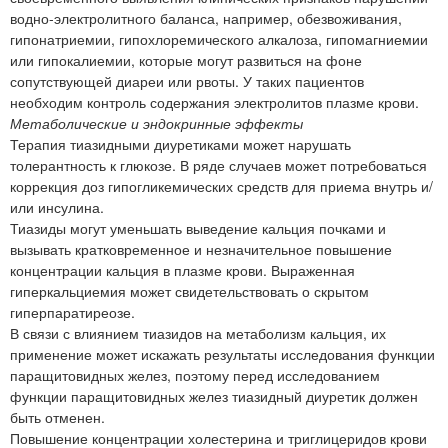
водно-электролитного баланса, например, обезвоживания,
гипонатриемии, гипохлоремического алкалоза, гипомагниемии
или гипокалиемии, которые могут развиться на фоне
сопутствующей диареи или рвоты. У таких пациентов
необходим контроль содержания электролитов плазме крови.
Метаболические и эндокринные эффекты
Терапия тиазидными диуретиками может нарушать
толерантность к глюкозе. В ряде случаев может потребоваться
коррекция доз гипогликемических средств для приема внутрь и/
или инсулина.
Тиазиды могут уменьшать выведение кальция почками и
вызывать кратковременное и незначительное повышение
концентрации кальция в плазме крови. Выраженная
гиперкальциемия может свидетельствовать о скрытом
гиперпаратиреозе.
В связи с влиянием тиазидов на метаболизм кальция, их
применение может искажать результаты исследования функции
паращитовидных желез, поэтому перед исследованием
функции паращитовидных желез тиазидный диуретик должен
быть отменен.
Повышение концентрации холестерина и триглицеридов крови