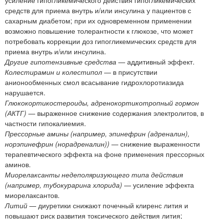
средств для приема внутрь и/или инсулина у пациентов с
сахарным диабетом; при их одновременном применении
возможно повышение толерантности к глюкозе, что может
потребовать коррекции доз гипогликемических средств для
приема внутрь и/или инсулина.
Другие гипотензивные средства
— аддитивный эффект.
Колестирамин и колестипол
— в присутствии
анионообменных смол всасывание гидрохлоротиазида
нарушается.
Глюкокортикостероиды, адренокортикотропный гормон
(АКТГ)
— выраженное снижение содержания электролитов, в
частности гипокалиемия.
Прессорные амины (например, эпинефрин (адреналин),
норэпинефрин (норадреналин))
— снижение выраженности
терапевтического эффекта на фоне применения прессорных
аминов.
Миорелаксанты недеполяризующего типа действия
(например, тубокурарина хлорида)
— усиление эффекта
миорелаксантов.
Литий
— диуретики снижают почечный клиренс лития и
повышают риск развития токсического действия лития;