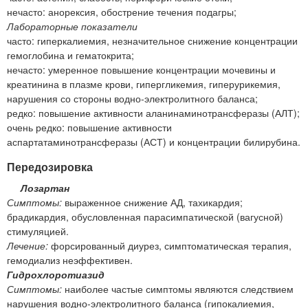
нечасто: анорексия, обострение течения подагры;
Лабораторные показатели
часто: гиперкалиемия, незначительное снижение концентрации
гемоглобина и гематокрита;
нечасто: умеренное повышение концентрации мочевины и
креатинина в плазме крови, гипергликемия, гиперурикемия,
нарушения со стороны водно-электролитного баланса;
редко: повышение активности аланинаминотрансферазы (АЛТ);
очень редко: повышение активности
аспартатаминотрансферазы (АСТ) и концентрации билирубина.
Передозировка
Лозартан
Симптомы:
выраженное снижение АД, тахикардия;
брадикардия, обусловленная парасимпатической (вагусной)
стимуляцией.
Лечение:
форсированный диурез, симптоматическая терапия,
гемодиализ неэффективен.
Гидрохлоротиазид
Симптомы:
наиболее частые симптомы являются следствием
нарушения водно-электролитного баланса (гипокалиемия,