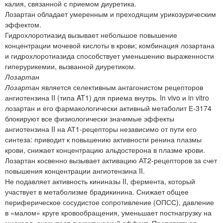
калия, связанной с приемом диуретика.
Лозартан обладает умеренным и преходящим урикозурическим
эффектом.
Гидрохлоротиазид вызывает небольшое повышение
концентрации мочевой кислоты в крови; комбинация лозартана
и гидрохлоротиазида способствует уменьшению выраженности
гиперурикемии, вызванной диуретиком.
Лозартан
Лозартан
является селективным антагонистом рецепторов
ангиотензина II (типа AT1) для приема внутрь. In vivo и in vitro
лозартан и его фармакологически активный метаболит Е-3174
блокируют все физиологически значимые эффекты
ангиотензина II на АТ1-рецепторы независимо от пути его
синтеза: приводит к повышению активности ренина плазмы
крови, снижает концентрацию альдостерона в плазме крови.
Лозартан косвенно вызывает активацию АТ2-рецепторов за счет
повышения концентрации ангиотензина II.
Не подавляет активность кининазы II, фермента, который
участвует в метаболизме брадикинина. Снижает общее
периферическое сосудистое сопротивление (ОПСС), давление
в «малом» круге кровообращения, уменьшает постнагрузку на
миокард, оказывает диуретический эффект. Препятствует