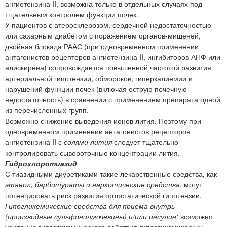
ангиотензина II, возможна только в отдельных случаях под
тщательным контролем функции почек.
У пациентов с атеросклерозом, сердечной недостаточностью
или сахарным диабетом с поражением органов-мишеней,
двойная блокада РААС (при одновременном применении
антагонистов рецепторов ангиотензина II, ингибиторов АПФ или
алискирена) сопровождается повышенной частотой развития
артериальной гипотензии, обмороков, гиперкалиемии и
нарушений функции почек (включая острую почечную
недостаточность) в сравнении с применением препарата одной
из перечисленных групп.
Возможно снижение выведения ионов лития. Поэтому при
одновременном применении антагонистов рецепторов
ангиотензина II
с солями лития
следует тщательно
контролировать сывороточные концентрации лития.
Гидрохлоротиазид
С тиазидными диуретиками такие лекарственные средства, как
этанол, барбитураты и наркотические средства
, могут
потенцировать риск развития ортостатической гипотензии.
Гипогликемические средства для приема внутрь
(производные сульфонилмочевины) и/или инсулин:
возможно
усиление гипогликемического действия гипогликемических