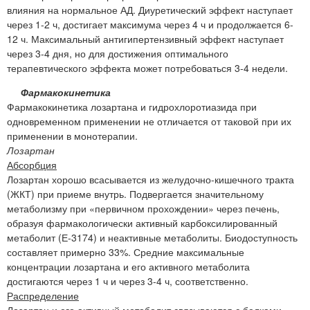
влияния на нормальное АД. Диуретический эффект наступает
через 1-2 ч, достигает максимума через 4 ч и продолжается 6-
12 ч. Максимальный антигипертензивный эффект наступает
через 3-4 дня, но для достижения оптимального
терапевтического эффекта может потребоваться 3-4 недели.
Фармакокинетика
Фармакокинетика лозартана и гидрохлоротиазида при
одновременном применении не отличается от таковой при их
применении в монотерапии.
Лозартан
Абсорбция
Лозартан хорошо всасывается из желудочно-кишечного тракта
(ЖКТ) при приеме внутрь. Подвергается значительному
метаболизму при «первичном прохождении» через печень,
образуя фармакологически активный карбоксилированный
метаболит (Е-3174) и неактивные метаболиты. Биодоступность
составляет примерно 33%. Средние максимальные
концентрации лозартана и его активного метаболита
достигаются через 1 ч и через 3-4 ч, соответственно.
Распределение
Лозартан и его активный метаболит связываются с белками