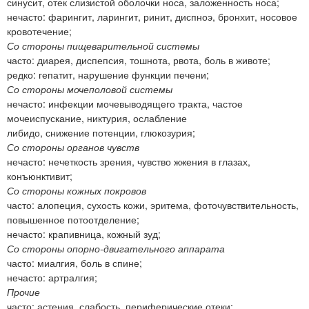
синусит, отек слизистой оболочки носа, заложенность носа;
нечасто: фарингит, ларингит, ринит, диспноэ, бронхит, носовое
кровотечение;
Со стороны пищеварительной системы
часто: диарея, диспепсия, тошнота, рвота, боль в животе;
редко: гепатит, нарушение функции печени;
Со стороны мочеполовой системы
нечасто: инфекции мочевыводящего тракта, частое
мочеиспускание, никтурия, ослабление
либидо, снижение потенции, глюкозурия;
Со стороны органов чувств
нечасто: нечеткость зрения, чувство жжения в глазах,
конъюнктивит;
Со стороны кожных покровов
часто: алопеция, сухость кожи, эритема, фоточувствительность,
повышенное потоотделение;
нечасто: крапивница, кожный зуд;
Со стороны опорно-двигательного аппарата
часто: миалгия, боль в спине;
нечасто: артралгия;
Прочие
часто: астения, слабость, периферические отеки;