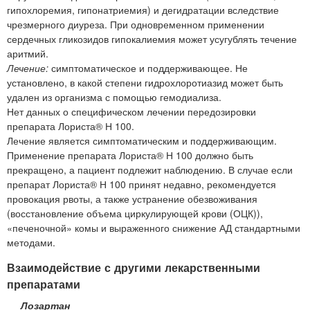
гипохлоремия, гипонатриемия) и дегидратации вследствие
чрезмерного диуреза. При одновременном применении
сердечных гликозидов гипокалиемия может усугублять течение
аритмий.
Лечение:
симптоматическое и поддерживающее. Не
установлено, в какой степени гидрохлоротиазид может быть
удален из организма с помощью гемодиализа.
Нет данных о специфическом лечении передозировки
препарата Лориста® Н 100.
Лечение является симптоматическим и поддерживающим.
Применение препарата Лориста® Н 100 должно быть
прекращено, а пациент подлежит наблюдению. В случае если
препарат Лориста® Н 100 принят недавно, рекомендуется
провокация рвоты, а также устранение обезвоживания
(восстановление объема циркулирующей крови (ОЦК)),
«печеночной» комы и выраженного снижение АД стандартными
методами.
Взаимодействие с другими лекарственными
препаратами
Лозартан