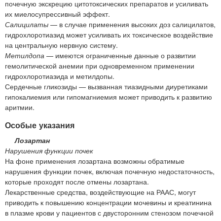
почечную экскрецию цитотоксических препаратов и усиливать
их миелосупрессивный эффект.
Салицилаты
— в случае применения высоких доз салицилатов,
гидрохлоротиазид может усиливать их токсическое воздействие
на центральную нервную систему.
Метилдопа
— имеются ограниченные данные о развитии
гемолитической анемии при одновременном применении
гидрохлоротиазида и метилдопы.
Сердечные гликозиды — вызванная тиазидными диуретиками
гипокалиемия или гипомагниемия может приводить к развитию
аритмии.
Особые указания
Лозартан
Нарушения функции почек
На фоне применения лозартана возможны обратимые
нарушения функции почек, включая почечную недостаточность,
которые проходят после отмены лозартана.
Лекарственные средства, воздействующие на РААС, могут
приводить к повышению концентрации мочевины и креатинина
в плазме крови у пациентов с двусторонним стенозом почечной