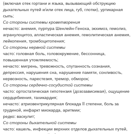
(включая отек гортани и языка, вызывающий обструкцию
дыхательных путей и/или отек лица, губ, глотки), уртикарная
сыпь;
Со стороны системы кроветворения
нечасто: анемия, пурпура Шенлейн-Геноха, экхимоз, гемолиз,
агранулоцитоз, апластическая анемия, гемолитическая анемия,
лейкопения, тромбоцитопения;
Со стороны нервной системы
часто: головная боль, головокружение, бессонница,
повышенная утомляемость;
нечасто: мигрень, тревожность, спутанность сознания,
депрессия, нарушения сна, нарушение памяти, сонливость,
нервозность, парестезия, тремор, обморок;
Со стороны сердечно-сосудистой системы
часто: ортостатическая гипотензия (дозозависимая), ощущение
сердцебиения, тахикардия;
нечасто: атриовентрикулярная блокада II степени, боль за
грудиной, инфаркт миокарда, аритмии;
редко: васкулит;
Со стороны дыхательной системы
часто: кашель, инфекции верхних отделов дыхательных путей,