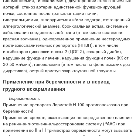
гипомагниемия, гипокалиемия), двусторонний стеноз почечных
артерий, стеноз артерии единственной функционирующей
почки, состояние после трансплантации почки,
гиперкальциемия, гиперурикемия и/или подагра, отягощенный
аллергологический анамнез, бронхиальная астма, системные
заболевания соединительной ткани (в том числе системная
красная волчанка), одновременное применение нестероидных
противовоспалительных препаратов (НПВП), в том числе,
ингибиторов циклооксигеназы-2 (ЦОГ-2), сахарный диабет,
нарушение функции печени, нарушения функции почек (КК от
30-50 мл/мин), гиповолемия (в том числе на фоне высоких доз
диуретиков), острый приступ закрытоугольной глаукомы.
Применение при беременности и в период
грудного вскармливания
Беременность
Применение препарата Лориста® Н 100 противопоказано при
беременности!
Применение средств, оказывающих непосредственное влияние
на ренин-ангиотензин-альдостероновую систему (PAAC) при
применении во II и III триместрах беременности могут вызывать