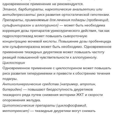
одновременное применение не рекомендуется.
Этанол, барбитураты, наркотические анальгетики или
антидепрессанты
: риск развития ортостатической гипотензии.
Препараты, применяемые для лечения подагры (пробенецид,
сульфинпиразон и аллопуринол)
— может быть необходима
коррекция дозы препаратов урикозурического действия, так как
гидрохлоротиазид может повышать сывороточную
концентрацию мочевой кислоты. Повышение дозы пробенецида
или сульфинпиразона может быть необходимо. Одновременное
применение тиазидных диуретиков может повышать частоту
реакций повышенной чувствительности к аллопуринолу.
Циклоспорин
Одновременное применение с циклоспорином может повышать
риск развития гиперурикемии и привести к обострению течения
подагры.
Антихолинергические средства (например, атропин,
бипериден)
— повышают биодоступность диуретиков
тиазидного ряда путем снижения моторики ЖКТ и скорости
опорожнения желудка.
Цитотоксические препараты (циклофосфамид,
метотрексат)
— тиазидные диуретики могут снижать