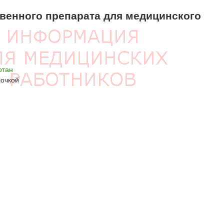
енного препарата для медицинского
ртан
лочкой