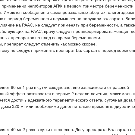
и применении ингибиторов АПФ в первом триместре беременности
. Имеются сообщения о самопроизвольных абортах, олигогидрам
х в период беременности неумышленно получали валсартан. Валса
лияние на РААС, не следует применять при беременности, а также
ействующих на РААС, врачу следует проинформировать женщин д
анных препаратов на плод во время беременности.
, препарат следует отменить как можно скорее.
этому не следует применять препарат Валсартан в период кормлен
яет 80 мг 1 раз в сутки ежедневно, вне зависимости от расовой
ивный эффект развивается в первые 2 недели лечения; максималь
ается достичь адекватного терапевтического ответа, суточная доза
 дозы 320 мг или необходимо дополнительно применять диуретиче
яет 40 мг 2 раза в сутки ежедневно. Дозу препарата Валсартан с