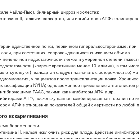
кале Чайлд-Пью), билиарный цирроз и холестаз;
тензина II, включая валсартан, или ингибиторов АПФ с алискирен
терии единственной почки, первичном гиперальдостеронизме, при
 соли, при состояниях, сопровождающихся снижением объема
ри печеночной недостаточности легкой и умеренной степени тяжест
едостаточности (клиренс креатинина менее 10 мл/мин), в том числ
е отсутствуют), валсартан следует назначать с осторожностью; м
рдиомиопатия, у пациентов после трансплантации почки. Хроничес
по классификации NYHA; одновременное применение антагонистов 
 ингибирующими РААС, такими как ингибиторы АПФ и др.
гибиторами АПФ, поскольку данная комбинированная терапия не и
ором АПФ в отношении показателей общей смертности по любой п
ого вскармливания
ремя беременности.
тензина II, нельзя исключить риск для плода. Действие ингибитор
чае их назначения во втором и третьем триместрах беременности, 