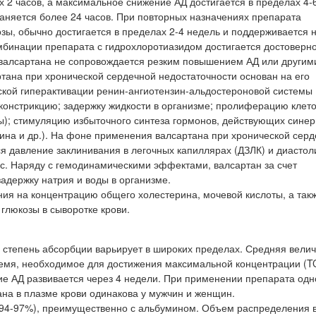
 2 часов, а максимальное снижение АД достигается в пределах 4-6
аняется более 24 часов. При повторных назначениях препарата
зы, обычно достигается в пределах 2-4 недель и поддерживается 
омбинации препарата с гидрохлоротиазидом достигается достоверн
валсартана не сопровождается резким повышением АД или другим
ана при хронической сердечной недостаточности основан на его
ской гиперактивации ренин-ангиотензин-альдостероновой системы 
оконстрикцию; задержку жидкости в организме; пролиферацию клет
ы); стимуляцию избыточного синтеза гормонов, действующих синер
ина и др.). На фоне применения валсартана при хронической сер
я давление заклинивания в легочных капиллярах (ДЗЛК) и диастол
с. Наряду с гемодинамическими эффектами, валсартан за счет
адержку натрия и воды в организме.
ния на концентрацию общего холестерина, мочевой кислоты, а так
глюкозы в сыворотке крови.
о степень абсорбции варьирует в широких пределах. Средняя вели
ремя, необходимое для достижения максимальной концентрации (
е АД развивается через 4 недели. При применении препарата одн
ана в плазме крови одинакова у мужчин и женщин.
 (94-97%), преимущественно с альбумином. Объем распределения 