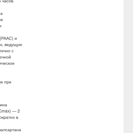
 часов.
на
ое
и
(РААС) и
ок, ведущую
гично с
дечной
ическое
же при
чина
TCmax) — 2
ократно в
валсартана