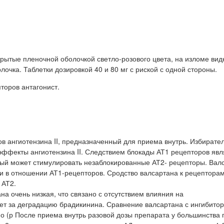
рытые пленочной оболочкой светло-розового цвета, на изломе вид
очка. Таблетки дозировкой 40 и 80 мг с риской с одной стороны.
торов антагонист.
в ангиотензина II, предназначенный для приема внутрь. Избирате
эффекты ангиотензина II. Следствием блокады АТ1 рецепторов явл
рый может стимулировать незаблокированные АТ2- рецепторы. Вал
ти в отношении АТ1-рецепторов. Сродство валсартана к рецептора
 АТ2.
а очень низкая, что связано с отсутствием влияния на
т за деградацию брадикинина. Сравнение валсартана с ингибито
рно (р После приема внутрь разовой дозы препарата у большинства