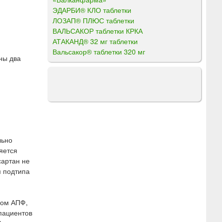
ЭДАРБИ® КЛО таблетки
ЛОЗАП® ПЛЮС таблетки
ВАЛЬСАКОР таблетки КРКА
АТАКАНД® 32 мг таблетки
Вальсакор® таблетки 320 мг
ны два
льно
яется
сартан не
м подтипа
ром АПФ,
 пациентов