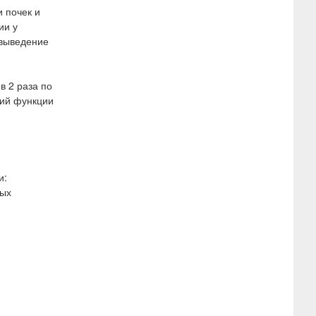
 почек и
ии у
 выведение
в 2 раза по
ний функции
и:
ных