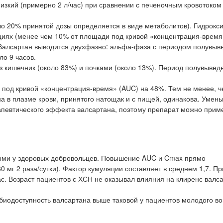
изкий (примерно 2 л/час) при сравнении с печеночным кровотоком
о 20% принятой дозы определяется в виде метаболитов). Гидрокс
ациях (менее чем 10% от площади под кривой «концентрация-время
 Валсартан выводится двухфазно: альфа-фаза с периодом полувыв
о 9 часов.
 кишечник (около 83%) и почками (около 13%). Период полувыведе
од кривой «концентрация-время» (AUC) на 48%. Тем не менее, ч
а в плазме крови, принятого натощак и с пищей, одинакова. Уме
певтического эффекта валсартана, поэтому препарат можно приме
выми у здоровых добровольцев. Повышение AUC и Cmax прямо
 мг 2 раза/сутки). Фактор кумуляции составляет в среднем 1,7. П
ас. Возраст пациентов с ХСН не оказывал влияния на клиренс валс
 биодоступность валсартана выше таковой у пациентов молодого во