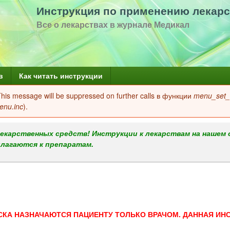
Перейти
Инструкция по применению лекарс
к
Все о лекарствах в журнале Медикал
основному
содержанию
в
Как читать инструкции
 This message will be suppressed on further calls в функции
menu_set_a
enu.inc
).
екарственных средств! Инструкции к лекарствам на нашем 
илагаются к препаратам.
СКА НАЗНАЧАЮТСЯ ПАЦИЕНТУ ТОЛЬКО ВРАЧОМ. ДАННАЯ ИН