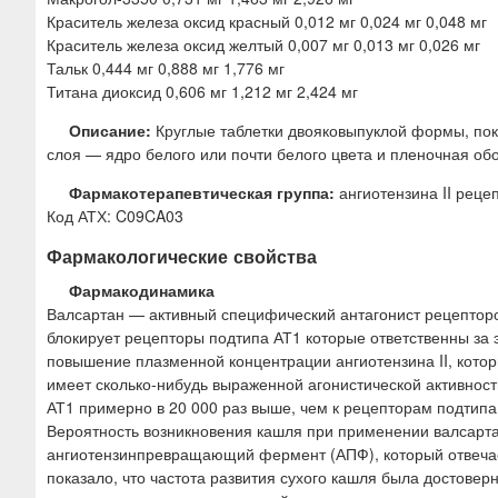
Краситель железа оксид красный 0,012 мг 0,024 мг 0,048 мг
Краситель железа оксид желтый 0,007 мг 0,013 мг 0,026 мг
Тальк 0,444 мг 0,888 мг 1,776 мг
Титана диоксид 0,606 мг 1,212 мг 2,424 мг
Описание:
Круглые таблетки двояковыпуклой формы, пок
слоя — ядро белого или почти белого цвета и пленочная обол
Фармакотерапевтическая группа:
ангиотензина II рецеп
Код АТХ: C09CA03
Фармакологические свойства
Фармакодинамика
Валсартан — активный специфический антагонист рецепторо
блокирует рецепторы подтипа АТ1 которые ответственны за 
повышение плазменной концентрации ангиотензина II, кото
имеет сколько-нибудь выраженной агонистической активнос
АТ1 примерно в 20 000 раз выше, чем к рецепторам подтипа
Вероятность возникновения кашля при применении валсартан
ангиотензинпревращающий фермент (АПФ), который отвечае
показало, что частота развития сухого кашля была достове