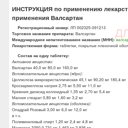
ю
ИНСТРУКЦИЯ по применению лекарств
применения Валсартан
Регистрационный номер
: ЛП 002325-091213
Торговое название препарата:
Валсартан
Международное непатентованное название (МНН):
валса
Лекарственная форма:
таблетки, покрытые пленочной обо
Состав на одну таблетку:
Активное вещество:
Валсартан 40,0 мг 80,0 мг 160,0 мг
Вспомогательные вещества (ядро):
Целлюлоза микрокристаллическая 45,1 мг 90,20 мг 180,4 мг
Кроскармеллоза натрия 2,75 мг 5,50 мг 11,0 мг
Кремния диоксид коллоидный 1,35 мг 2,70 мг 5,4 мг
Магния стеарат 0,80 мг 1,60 мг 3,2 мг
Вспомогательные вещества (оболочка):
Опадрай Розовый 3,00 мг 6,0 мг 12,0 мг
в т.ч.
Поливиниловый спирт 1,20 мг 2,4 мг 4,8 мг
Макрогол-3350 0,731 мг 1,463 мг 2,926 мг