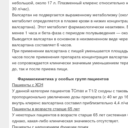
небольшой, около 17 л. Плазменный клиренс относительно н
30 л/час).
Валсартан не подвергается выраженному метаболизму (окол
метаболит определяется в плазме крови в низких концентр
валсартана). Этот метаболит фармакологически неактивен.
менее 1 часа и бета-фаза с периодом полувыведения — окол
Выводится валсартан в основном в неизмененном виде через
валсартана составляет 6 часов.
При применении валсартана с пищей уменьшается площадь п
часов после применения препарата концентрация валсартан
не сопровождается клинически значимым уменьшением тера
до, так и после приема пищи.
Фармакокинетика у особых групп пациентов
Пациенты с XCH
У данной категории пациентов TCmax и Т1/2 сходны с тако
пропорционально увеличению дозы препарата (с 40 мг до 160
внутрь клиренс валсартана составил приблизительно 4,4 л/ч
Пациенты в возрасте старше 65 лет
У некоторых пациентов в возрасте старше 65 лет системная
однако, какая-либо клиническая значимость отсутствует.
Пациенты с нарушением функции почек