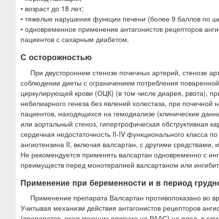
• возраст до 18 лет;
• тяжелые нарушения функции печени (более 9 баллов по ш
• одновременное применение антагонистов рецепторов ангио
пациентов с сахарным диабетом.
С осторожностью
При двустороннем стенозе почечных артерий, стенозе ар
соблюдении диеты с ограничением потребления поваренной
циркулирующей крови (ОЦК) (в том числе диарея, рвота), п
небилиарного генеза без явлений холестаза, при почечной н
пациентов, находящихся на гемодиализе (клинические данны
или аортальный стеноз, гипертрофическая обструктивная ка
сердечная недостаточность II-IV функционального класса 
ангиотензина II, включая валсартан, с другими средствами,
Не рекомендуется применять валсартан одновременно с ин
преимуществ перед монотерапией валсартаном или ингибит
Применение при беременности и в период грудн
Применение препарата Валсартан противопоказано во в
Учитывая механизм действия антагонистов рецепторов ангио
(препаратов, оказывающих влияние на РААС) на плод, в слу