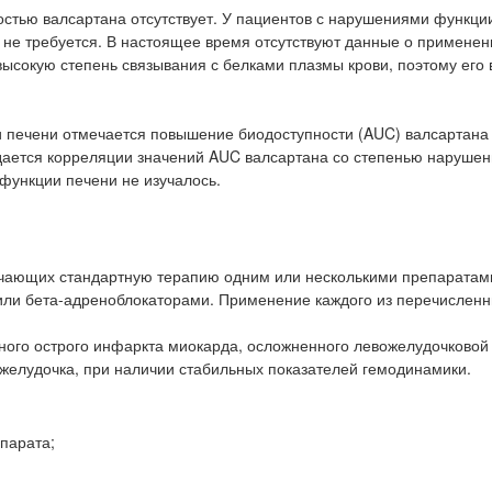
стью валсартана отсутствует. У пациентов с нарушениями функции
 не требуется. В настоящее время отсутствуют данные о применен
высокую степень связывания с белками плазмы крови, поэтому его
печени отмечается повышение биодоступности (AUC) валсартана 
ается корреляции значений AUC валсартана со степенью наруше
функции печени не изучалось.
лучающих стандартную терапию одним или несколькими препаратам
или бета-адреноблокаторами. Применение каждого из перечислен
ного острого инфаркта миокарда, осложненного левожелудочковой
 желудочка, при наличии стабильных показателей гемодинамики.
парата;