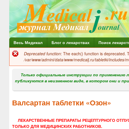
Г
Весь Медикал
Блог о лекарствах
Поиск лекарст
л
Deprecated function
: The each() function is deprecated.
Сообщение
а
/var/www/admini/data/www/medicalj.ru/tabletki/includes/m
об
в
ошибке
Только официальные инструкции по применению л
н
публикуются в неизменном виде, в котором они и пр
о
е
Валсартан таблетки «Озон»
м
е
ЛЕКАРСТВЕННЫЕ ПРЕПАРАТЫ РЕЦЕПТУРНОГО ОТПУ
н
ТОЛЬКО ДЛЯ МЕДИЦИНСКИХ РАБОТНИКОВ.