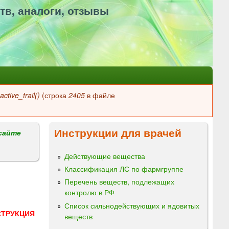
тв, аналоги, отзывы
ctive_trail()
(строка
2405
в файле
Инструкции для врачей
сайте
Действующие вещества
Классификация ЛС по фармгруппе
Перечень веществ, подлежащих
контролю в РФ
Список сильнодействующих и ядовитых
СТРУКЦИЯ
веществ