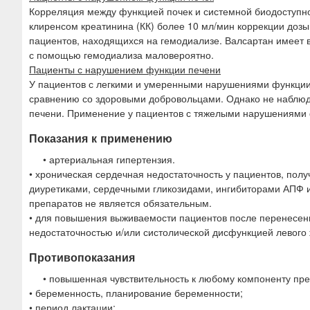
Корреляция между функцией почек и системной биодоступно
клиренсом креатинина (КК) более 10 мл/мин коррекции дозы
пациентов, находящихся на гемодиализе. Валсартан имеет 
с помощью гемодиализа маловероятно.
Пациенты с нарушением функции печени
У пациентов с легкими и умеренными нарушениями функции 
сравнению со здоровыми добровольцами. Однако не наблюд
печени. Применение у пациентов с тяжелыми нарушениями 
Показания к применению
• артериальная гипертензия.
• хроническая сердечная недостаточность у пациентов, по
диуретиками, сердечными гликозидами, ингибиторами АПФ 
препаратов не является обязательным.
• для повышения выживаемости пациентов после перенесен
недостаточностью и/или систолической дисфункцией левого
Противопоказания
• повышенная чувствительность к любому компоненту пре
• беременность, планирование беременности;
• период лактации;