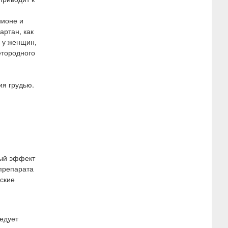
нионе и
ртан, как
 у женщин,
етородного
ия грудью.
ный эффект
 препарата
ские
ледует