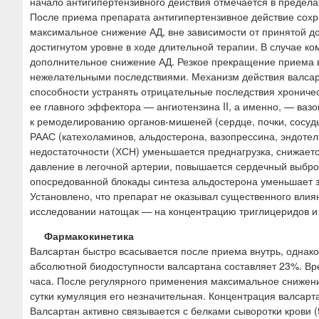
начало антигипертензивного действия отмечается в пределах
После приема препарата антигипертензивное действие сохр
максимальное снижение АД, вне зависимости от принятой до
достигнутом уровне в ходе длительной терапии. В случае к
дополнительное снижение АД. Резкое прекращение приема 
нежелательными последствиями. Механизм действия валсарт
способности устранять отрицательные последствия хрониче
ее главного эффектора — ангиотензина II, а именно, — ваз
к ремоделированию органов-мишеней (сердце, почки, сосуд
РААС (катехоламинов, альдостерона, вазопрессина, эндотел
недостаточности (ХСН) уменьшается преднагрузка, снижаетс
давление в легочной артерии, повышается сердечный выбро
опосредованной блокады синтеза альдостерона уменьшает з
Установлено, что препарат не оказывал существенного влия
исследовании натощак — на концентрацию триглицеридов и 
Фармакокинетика
Валсартан быстро всасывается после приема внутрь, однак
абсолютной биодоступности валсартана составляет 23%. В
часа. После регулярного применения максимальное снижени
сутки кумуляция его незначительная. Концентрация валсарт
Валсартан активно связывается с белками сыворотки крови