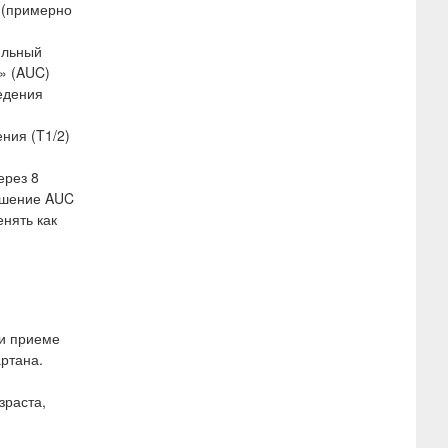
 (примерно
ильный
» (AUC)
едения
ния (T1/2)
ерез 8
ньшение AUC
нять как
ри приеме
артана.
зраста,