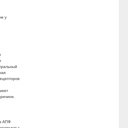
ом у
и
е
итральный
кая
рецепторов
меет
ричине.
ов АПФ
приводит к