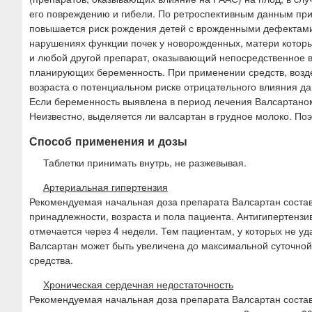
его повреждению и гибели. По ретроспективным данным пр
повышается риск рождения детей с врожденными дефектами
нарушениях функции почек у новорожденных, матери которы
и любой другой препарат, оказывающий непосредственное в
планирующих беременность. При применении средств, возд
возраста о потенциальном риске отрицательного влияния д
Если беременность выявлена в период лечения Валсартаном
Неизвестно, выделяется ли валсартан в грудное молоко. По
Способ применения и дозы
Таблетки принимать внутрь, не разжевывая.
Артериальная гипертензия
Рекомендуемая начальная доза препарата Валсартан составл
принадлежности, возраста и пола пациента. Антигипертенз
отмечается через 4 недели. Тем пациентам, у которых не уд
Валсартан может быть увеличена до максимальной суточной
средства.
Хроническая сердечная недостаточность
Рекомендуемая начальная доза препарата Валсартан составл