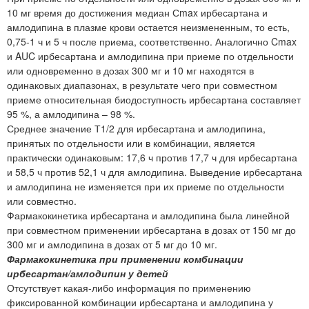
10 мг время до достижения медиан Сmax ирбесартана и
амлодипина в плазме крови остается неизмененным, то есть,
0,75-1 ч и 5 ч после приема, соответственно. Аналогично Cmax
и AUC ирбесартана и амлодипина при приеме по отдельности
или одновременно в дозах 300 мг и 10 мг находятся в
одинаковых диапазонах, в результате чего при совместном
приеме относительная биодоступность ирбесартана составляет
95 %, а амлодипина – 98 %.
Среднее значение Т1/2 для ирбесартана и амлодипина,
принятых по отдельности или в комбинации, является
практически одинаковым: 17,6 ч против 17,7 ч для ирбесартана
и 58,5 ч против 52,1 ч для амлодипина. Выведение ирбесартана
и амлодипина не изменяется при их приеме по отдельности
или совместно.
Фармакокинетика ирбесартана и амлодипина была линейной
при совместном применении ирбесартана в дозах от 150 мг до
300 мг и амлодипина в дозах от 5 мг до 10 мг.
Фармакокинетика при применении комбинации
ирбесартан/амлодипин у детей
Отсутствует какая-либо информация по применению
фиксированной комбинации ирбесартана и амлодипина у