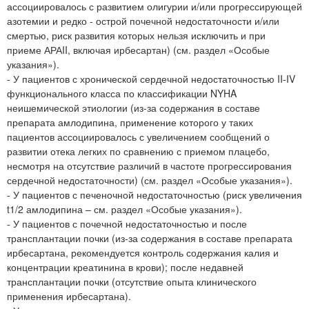
ассоциировалось с развитием олигурии и/или прогрессирующей
азотемии и редко - острой почечной недостаточности и/или
смертью, риск развития которых нельзя исключить и при
приеме АРАII, включая ирбесартан) (см. раздел «Особые
указания»).
- У пациентов с хронической сердечной недостаточностью II-IV
функционального класса по классификации NYHA
неишемической этиологии (из-за содержания в составе
препарата амлодипина, применение которого у таких
пациентов ассоциировалось с увеличением сообщений о
развитии отека легких по сравнению с приемом плацебо,
несмотря на отсутствие различий в частоте прогрессирования
сердечной недостаточности) (см. раздел «Особые указания»).
- У пациентов с печеночной недостаточностью (риск увеличения
t1/2 амлодипина – см. раздел «Особые указания»).
- У пациентов с почечной недостаточностью и после
трансплантации почки (из-за содержания в составе препарата
ирбесартана, рекомендуется контроль содержания калия и
концентрации креатинина в крови); после недавней
трансплантации почки (отсутствие опыта клинического
применения ирбесартана).