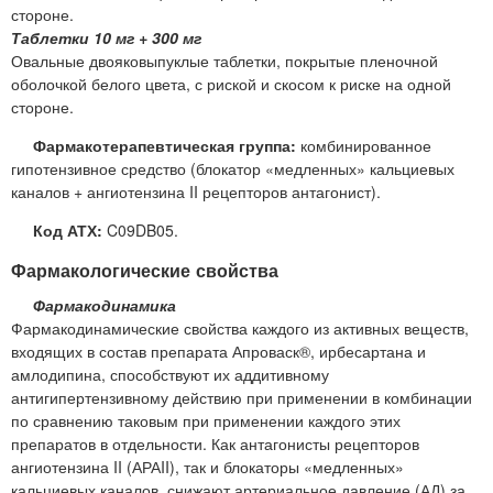
стороне.
Таблетки 10 мг + 300 мг
Овальные двояковыпуклые таблетки, покрытые пленочной
оболочкой белого цвета, с риской и скосом к риске на одной
стороне.
Фармакотерапевтическая группа:
комбинированное
гипотензивное средство (блокатор «медленных» кальциевых
каналов + ангиотензина II рецепторов антагонист).
Код АТХ:
C09DB05.
Фармакологические свойства
Фармакодинамика
Фармакодинамические свойства каждого из активных веществ,
входящих в состав препарата Апроваск®, ирбесартана и
амлодипина, способствуют их аддитивному
антигипертензивному действию при применении в комбинации
по сравнению таковым при применении каждого этих
препаратов в отдельности. Как антагонисты рецепторов
ангиотензина II (АРАII), так и блокаторы «медленных»
кальциевых каналов, снижают артериальное давление (АД) за