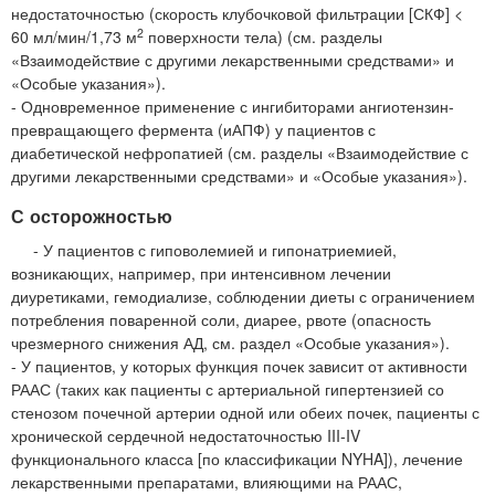
недостаточностью (скорость клубочковой фильтрации [СКФ] <
2
60 мл/мин/1,73 м
поверхности тела) (см. разделы
«Взаимодействие с другими лекарственными средствами» и
«Особые указания»).
- Одновременное применение с ингибиторами ангиотензин-
превращающего фермента (иАПФ) у пациентов с
диабетической нефропатией (см. разделы «Взаимодействие с
другими лекарственными средствами» и «Особые указания»).
С осторожностью
- У пациентов с гиповолемией и гипонатриемией,
возникающих, например, при интенсивном лечении
диуретиками, гемодиализе, соблюдении диеты с ограничением
потребления поваренной соли, диарее, рвоте (опасность
чрезмерного снижения АД, см. раздел «Особые указания»).
- У пациентов, у которых функция почек зависит от активности
РААС (таких как пациенты с артериальной гипертензией со
стенозом почечной артерии одной или обеих почек, пациенты с
хронической сердечной недостаточностью III-IV
функционального класса [по классификации NYHA]), лечение
лекарственными препаратами, влияющими на РААС,