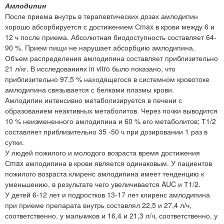
Амлодипин
После приема внутрь в терапевтических дозах амлодипин
хорошо абсорбируется с достижением Сmax в крови между 6 и
12 ч после приема. Абсолютная биодоступность составляет 64-
90 %. Прием пищи не нарушает абсорбцию амлодипина.
Объем распределения амлодипина составляет приблизительно
21 л/кг. В исследованиях in vitro было показано, что
приблизительно 97,5 % находящегося в системном кровотоке
амлодипина связывается с белками плазмы крови.
Амлодипин интенсивно метаболизируется в печени с
образованием неактивных метаболитов. Через почки выводится
10 % неизмененного амлодипина и 60 % его метаболитов; Т1/2
составляет приблизительно 35 -50 ч при дозировании 1 раз в
сутки.
У людей пожилого и молодого возраста время достижения
Сmax амлодипина в крови является одинаковым. У пациентов
пожилого возраста клиренс амлодипина имеет тенденцию к
уменьшению, в результате чего увеличивается AUC и Т1/2.
У детей 6-12 лет и подростков 13-17 лет клиренс амлодипина
при приеме препарата внутрь составлял 22,5 и 27,4 л/ч,
соответственно, у мальчиков и 16,4 и 21,3 л/ч, соответственно, у