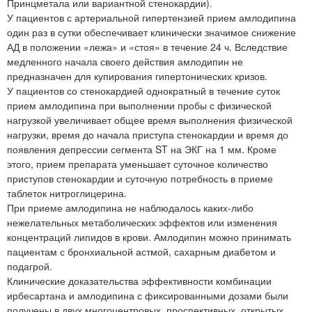
Принцметала или вариантной стенокардии).
У пациентов с артериальной гипертензией прием амлодипина
один раз в сутки обеспечивает клинически значимое снижение
АД в положении «лежа» и «стоя» в течение 24 ч. Вследствие
медленного начала своего действия амлодипин не
предназначен для купирования гипертонических кризов.
У пациентов со стенокардией однократный в течение суток
прием амлодипина при выполнении пробы с физической
нагрузкой увеличивает общее время выполнения физической
нагрузки, время до начала приступа стенокардии и время до
появления депрессии сегмента ST на ЭКГ на 1 мм. Кроме
этого, прием препарата уменьшает суточное количество
приступов стенокардии и суточную потребность в приеме
таблеток нитроглицерина.
При приеме амлодипина не наблюдалось каких-либо
нежелательных метаболических эффектов или изменения
концентраций липидов в крови. Амлодипин можно принимать
пациентам с бронхиальной астмой, сахарным диабетом и
подагрой.
Клинические доказательства эффективности комбинации
ирбесартана и амлодипина с фиксированными дозами были
получены в двух многоцентровых, проспективных, открытых