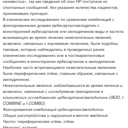
неизвестна», так как сведения об этих НР поступали из
спонтанных сообщений, без указания количества пациентов,
принимавших препарат.
В клинических исследованиях по сравнению комбинаций с
фиксированными дозами ирбесартан/амлодипин с
монотерапией ирбесартаном или амлодипином виды и частота
возникающих во время лечения нежелательных явлений,
возможно, связанных с изучаемым лечением, были подобны
таковым, которые наблюдались в проведенных ранее
клинических исследованиях или в постмаркетинговых
сообщениях в монотерапии ирбесартаном и амлодипином.
Наиболее часто встречающимся нежелательным явлением
были периферические отёки, главным образом, связанные с
амлодипином.
Нежелательные явления, наблюдавшиеся во время лечения и,
возможно, связанные с исследуемым препаратом в
клинических исследованиях ирбесартана/амлодипина (IADD, I-
COMBINE и I-COMBO)
Фиксированная комбинация ирбесартан/амлодипин
Общие расстройства и нарушения в месте введения
Часто:
периферические отёки, отёки.
Нечасто:
астения.