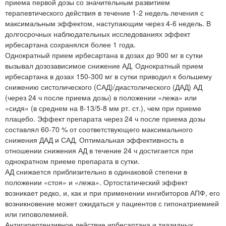
приема первой дозы со значительным развитием
терапевтического действия в течение 1-2 недель лечения с
максимальным эффектом, наступающим через 4-6 недель. В
долгосрочных наблюдательных исследованиях эффект
ирбесартана сохранялся более 1 года.
Однократный прием ирбесартана в дозах до 900 мг в сутки
вызывал дозозависимое снижение АД. Однократный прием
ирбесартана в дозах 150-300 мг в сутки приводил к большему
снижению систолического (САД)/диастолического (ДАД) АД
(через 24 ч после приема дозы) в положении «лежа» или
«сидя» (в среднем на 8-13/5-8 мм рт. ст.), чем при приеме
плацебо. Эффект препарата через 24 ч после приема дозы
составлял 60-70 % от соответствующего максимального
снижения ДАД и САД. Оптимальная эффективность в
отношении снижения АД в течение 24 ч достигается при
однократном приеме препарата в сутки.
АД снижается приблизительно в одинаковой степени в
положении «стоя» и «лежа». Ортостатический эффект
возникает редко, и, как и при применении ингибиторов АПФ, его
возникновение может ожидаться у пациентов с гипонатриемией
или гиповолемией.
Антигипертензивное действие ирбесартана и тиазидных