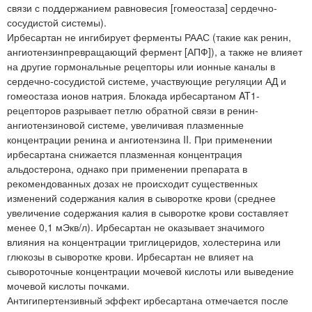
связи с поддержанием равновесия [гомеостаза] сердечно-
сосудистой системы).
Ирбесартан не ингибирует ферменты РААС (такие как ренин,
ангиотензинпревращающий фермент [АПФ]), а также не влияет
на другие гормональные рецепторы или ионные каналы в
сердечно-сосудистой системе, участвующие регуляции АД и
гомеостаза ионов натрия. Блокада ирбесартаном AT1-
рецепторов разрывает петлю обратной связи в ренин-
ангиотензиновой системе, увеличивая плазменные
концентрации ренина и ангиотензина II. При применении
ирбесартана снижается плазменная концентрация
альдостерона, однако при применении препарата в
рекомендованных дозах не происходит существенных
изменений содержания калия в сыворотке крови (среднее
увеличение содержания калия в сыворотке крови составляет
менее 0,1 мЭкв/л). Ирбесартан не оказывает значимого
влияния на концентрации триглицеридов, холестерина или
глюкозы в сыворотке крови. Ирбесартан не влияет на
сывороточные концентрации мочевой кислоты или выведение
мочевой кислоты почками.
Антигипертензивный эффект ирбесартана отмечается после