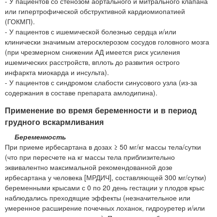
- У пациентов со стенозом аортального и митрального клапана
или гипертрофической обструктивной кардиомиопатией
(ГОКМП).
- У пациентов с ишемической болезнью сердца и/или
клинически значимым атеросклерозом сосудов головного мозга
(при чрезмерном снижении АД имеется риск усиления
ишемических расстройств, вплоть до развития острого
инфаркта миокарда и инсульта).
- У пациентов с синдромом слабости синусового узла (из-за
содержания в составе препарата амлодипина).
Применение во время беременности и в период
грудного вскармливания
Беременность
При приеме ирбесартана в дозах ≥ 50 мг/кг массы тела/сутки
(что при пересчете на кг массы тела приблизительно
эквивалентно максимальной рекомендованной дозе
ирбесартана у человека [МРДИЧ], составляющей 300 мг/сутки)
беременными крысами с 0 по 20 день гестации у плодов крыс
наблюдались преходящие эффекты (незначительное или
умеренное расширение почечных лоханок, гидроуретер и/или