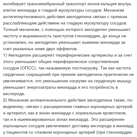
ингибирует трансмембранный транспорт ионов кальция внутрь
клеток миокарда и гладкой мускулатуры сосудов. Механизм
антигипертензивного действия амлодипина связан с прямым
расслабляющим действием на гладкую мускулатуру сосудов.
Точный механизм, с помощью которого амлодипин уменьшает
частоту и выраженность приступов стенокардии, до конца не
установлен, но амлодипин уменьшает ишемию миокарда за
счет указанных ниже двух эффектов.
1) Амлодипин расширяет периферические артериолы и за счет
этого уменьшает общее периферическое сопротивление
сосудов (ОПСС), так называемую постнагрузку. Так как частота
сердечных сокращений при приеме амлодипина практически не
увеличивается, это уменьшение нагрузки на сердечную мышцу
уменьшает энергозатраты миокарда и его потребность в
кислороде.
2) Механизм антиангинального действия амлодипина также, по-
видимому, связан с расширением главных коронарных артерий
и артериол, как в зонах миокарда с нормальным кровотоком,
так и в ишемизированных зонах миокарда. Это расширение
коронарных сосудов увеличивает доставку кислорода в миокард
у пациентов со спазмом коронарных артерий (при стенокардии