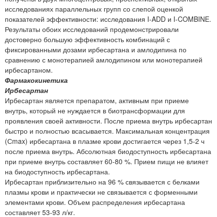
исследованиях параллельных групп со слепой оценкой
показателей эффективности: исследования I-ADD и I-COMBINE.
Результаты обоих исследований продемонстрировали
достоверно большую эффективность комбинаций с
фиксированными дозами ирбесартана и амлодипина по
сравнению с монотерапией амлодипином или монотерапией
ирбесартаном.
Фармакокинетика
Ирбесартан
Ирбесартан является препаратом, активным при приеме
внутрь, который не нуждается в биотрансформации для
проявления своей активности. После приема внутрь ирбесартан
быстро и полностью всасывается. Максимальная концентрация
(Сmax) ирбесартана в плазме крови достигается через 1,5-2 ч
после приема внутрь. Абсолютная биодоступность ирбесартана
при приеме внутрь составляет 60-80 %. Прием пищи не влияет
на биодоступность ирбесартана.
Ирбесартан приблизительно на 96 % связывается с белками
плазмы крови и практически не связывается с форменными
элементами крови. Объем распределения ирбесартана
составляет 53-93 л/кг.