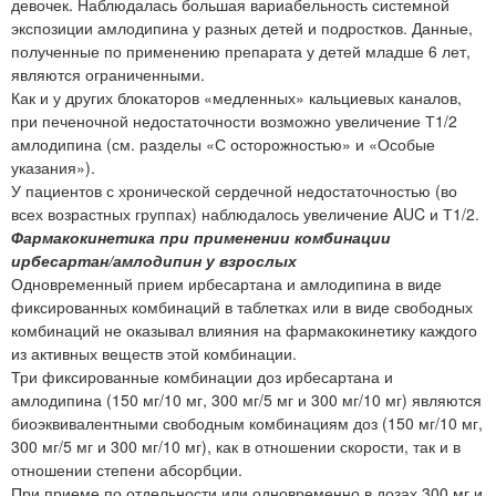
девочек. Наблюдалась большая вариабельность системной
экспозиции амлодипина у разных детей и подростков. Данные,
полученные по применению препарата у детей младше 6 лет,
являются ограниченными.
Как и у других блокаторов «медленных» кальциевых каналов,
при печеночной недостаточности возможно увеличение Т1/2
амлодипина (см. разделы «С осторожностью» и «Особые
указания»).
У пациентов с хронической сердечной недостаточностью (во
всех возрастных группах) наблюдалось увеличение AUC и Т1/2.
Фармакокинетика при применении комбинации
ирбесартан/амлодипин у взрослых
Одновременный прием ирбесартана и амлодипина в виде
фиксированных комбинаций в таблетках или в виде свободных
комбинаций не оказывал влияния на фармакокинетику каждого
из активных веществ этой комбинации.
Три фиксированные комбинации доз ирбесартана и
амлодипина (150 мг/10 мг, 300 мг/5 мг и 300 мг/10 мг) являются
биоэквивалентными свободным комбинациям доз (150 мг/10 мг,
300 мг/5 мг и 300 мг/10 мг), как в отношении скорости, так и в
отношении степени абсорбции.
При приеме по отдельности или одновременно в дозах 300 мг и