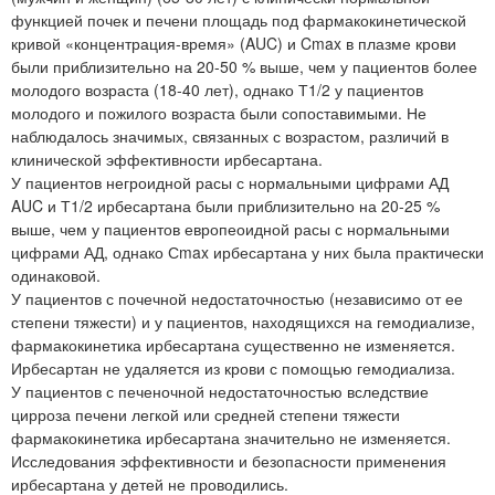
функцией почек и печени площадь под фармакокинетической
кривой «концентрация-время» (AUC) и Cmax в плазме крови
были приблизительно на 20-50 % выше, чем у пациентов более
молодого возраста (18-40 лет), однако Т1/2 у пациентов
молодого и пожилого возраста были сопоставимыми. Не
наблюдалось значимых, связанных с возрастом, различий в
клинической эффективности ирбесартана.
У пациентов негроидной расы с нормальными цифрами АД
AUC и Т1/2 ирбесартана были приблизительно на 20-25 %
выше, чем у пациентов европеоидной расы с нормальными
цифрами АД, однако Сmax ирбесартана у них была практически
одинаковой.
У пациентов с почечной недостаточностью (независимо от ее
степени тяжести) и у пациентов, находящихся на гемодиализе,
фармакокинетика ирбесартана существенно не изменяется.
Ирбесартан не удаляется из крови с помощью гемодиализа.
У пациентов с печеночной недостаточностью вследствие
цирроза печени легкой или средней степени тяжести
фармакокинетика ирбесартана значительно не изменяется.
Исследования эффективности и безопасности применения
ирбесартана у детей не проводились.