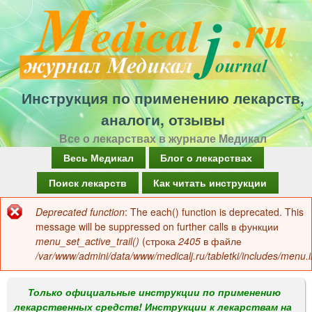
Перейти
к
основному
содержанию
Инструкция по применению лекарств,
аналоги, отзывы
Все о лекарствах в журнале Медикал
Г
Весь Медикал
Блог о лекарствах
л
Поиск лекарств
Как читать инструкции
а
Deprecated function
: The each() function is deprecated. This
Сообщение
в
message will be suppressed on further calls в функции
об
menu_set_active_trail()
(строка
2405
в файле
н
/var/www/admini/data/www/medicalj.ru/tabletki/includes/menu.i
ошибке
о
е
Только официальные инструкции по применению
лекарственных средств! Инструкции к лекарствам на