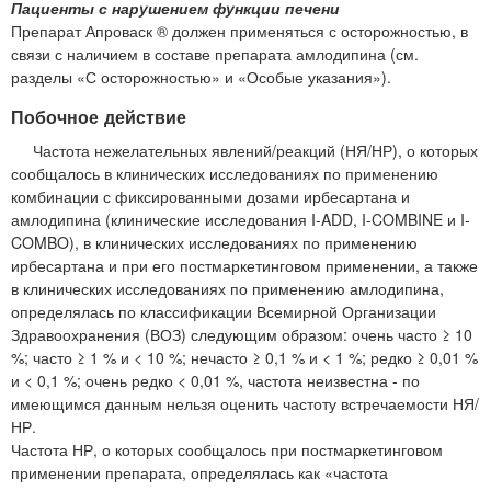
Пациенты с нарушением функции печени
Препарат Апроваск ® должен применяться с осторожностью, в
связи с наличием в составе препарата амлодипина (см.
разделы «С осторожностью» и «Особые указания»).
Побочное действие
Частота нежелательных явлений/реакций (НЯ/НР), о которых
сообщалось в клинических исследованиях по применению
комбинации с фиксированными дозами ирбесартана и
амлодипина (клинические исследования I-ADD, I-COMBINE и I-
COMBO), в клинических исследованиях по применению
ирбесартана и при его постмаркетинговом применении, а также
в клинических исследованиях по применению амлодипина,
определялась по классификации Всемирной Организации
Здравоохранения (ВОЗ) следующим образом: очень часто ≥ 10
%; часто ≥ 1 % и < 10 %; нечасто ≥ 0,1 % и < 1 %; редко ≥ 0,01 %
и < 0,1 %; очень редко < 0,01 %, частота неизвестна - по
имеющимся данным нельзя оценить частоту встречаемости НЯ/
НР.
Частота НР, о которых сообщалось при постмаркетинговом
применении препарата, определялась как «частота