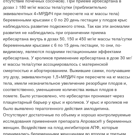
отсутствие почечных сосочков). При приеме ирбесартана в
дозах ≥ 180 мг/кг массы тела/сутки (приблизительно
эквивалентных 4×МРДИЧ при пересчете на кг массы тела)
беременными крысами с 0 по 20 день гестации у плодов крыс
наблюдалось развитие подкожного отека. Так как эти аномалии
развития не наблюдались при ограничении приема
ирбесартана внутрь в дозах 50, 150 и 450 мг/кг массы тела/сутки
беременными крысами с 6 по 15 день гестации, то они, по-
видимому, являются поздними гестационными эффектами
ирбесартана. У кроликов применение ирбесартана в дозе 30 мг/
кг массы тела/сутки ассоциировалось с материнской
смертностью и абортированием. Выжившие самки, получавшие
эту дозу, эквивалентную 1,5×МРДИЧ при пересчете на кг массы
тела, имели незначительное увеличение резорбции плодов и,
соответственно, уменьшение количества живых плодов в
помете. Было установлено, что ирбесартан проникает через
плацентарный барьер у крыс и кроликов. У крыс и кроликов не
было выявлено тератогенного действия амлодипина.
Отсутствуют достаточные по объему и хорошо контролируемые
исследования применения препарата Апроваск® у беременных
женщин. Воздействие на плод ингибиторов АПФ, которые
принимались беременными женщинами во втором и третьем