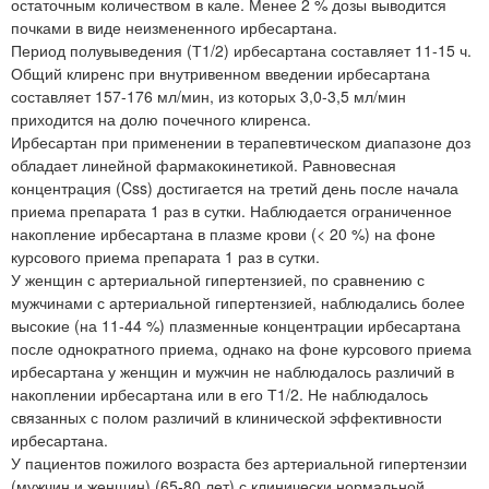
остаточным количеством в кале. Менее 2 % дозы выводится
почками в виде неизмененного ирбесартана.
Период полувыведения (Т1/2) ирбесартана составляет 11-15 ч.
Общий клиренс при внутривенном введении ирбесартана
составляет 157-176 мл/мин, из которых 3,0-3,5 мл/мин
приходится на долю почечного клиренса.
Ирбесартан при применении в терапевтическом диапазоне доз
обладает линейной фармакокинетикой. Равновесная
концентрация (Css) достигается на третий день после начала
приема препарата 1 раз в сутки. Наблюдается ограниченное
накопление ирбесартана в плазме крови (< 20 %) на фоне
курсового приема препарата 1 раз в сутки.
У женщин с артериальной гипертензией, по сравнению с
мужчинами с артериальной гипертензией, наблюдались более
высокие (на 11-44 %) плазменные концентрации ирбесартана
после однократного приема, однако на фоне курсового приема
ирбесартана у женщин и мужчин не наблюдалось различий в
накоплении ирбесартана или в его Т1/2. Не наблюдалось
связанных с полом различий в клинической эффективности
ирбесартана.
У пациентов пожилого возраста без артериальной гипертензии
(мужчин и женщин) (65-80 лет) с клинически нормальной