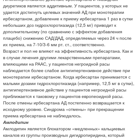
диуретиков является аддитивным. У пациентов, у которых не
удается достигнуть целевых значений АД при монотерапии
ирбесартаном, добавление к приему ирбесартана 1 раз в сутки
небольших доз гидрохлоротиазида (12,5 мг) приводит к
дополнительному (по сравнению с эффектом добавления
плацебо) снижению САД/ДАД, определяемых через 24 ч после
их приема, на 7-10/3-6 мм рт. ст., соответственно.
Возраст и пол не влияют на эффективность ирбесартана. Как и
в случае лечения другими лекарственными препаратами,
влияющими на РААС, у пациентов негроидной расы
наблюдается более слабое антигипертензивное действие при
монотерапии ирбесартаном. Когда ирбесартан принимается с
малыми дозами гидрохлоротиазида (например, 12,5 мг в сутки),
антигипертензивное действие у пациентов негроидной расы
приближается к таковому у пациентов европеоидной расы.
После отмены ирбесартана АД постепенно возвращается к
исходному уровню. Синдрома «отмены» при прекращении
приема ирбесартана не наблюдалось.
Амлодипин
Амлодипин является блокатором «медленных» кальциевых
каналов из группы производных дигидропиридина, который