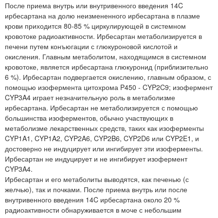
После приема внутрь или внутривенного введения 14C
ирбесартана на долю неизмененного ирбесартана в плазме
крови приходится 80-85 % циркулирующей в системном
кровотоке радиоактивности. Ирбесартан метаболизируется в
печени путем конъюгации с глюкуроновой кислотой и
окисления. Главным метаболитом, находящимся в системном
кровотоке, является ирбесартана глюкуронид (приблизительно
6 %). Ирбесартан подвергается окислению, главным образом, с
помощью изофермента цитохрома P450 - CYP2C9; изофермент
CYP3A4 играет незначительную роль в метаболизме
ирбесартана. Ирбесартан не метаболизируется с помощью
большинства изоферментов, обычно участвующих в
метаболизме лекарственных средств, таких как изоферменты
CYP1A1, CYP1A2, CYP2A6, CYP2B6, CYP2D6 или CYP2E1, и
достоверно не индуцирует или ингибирует эти изоферменты.
Ирбесартан не индуцирует и не ингибирует изофермент
CYP3A4.
Ирбесартан и его метаболиты выводятся, как печенью (с
желчью), так и почками. После приема внутрь или после
внутривенного введения 14C ирбесартана около 20 %
радиоактивности обнаруживается в моче с небольшим