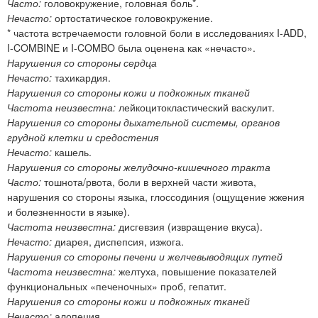
Часто:
головокружение, головная боль*.
Нечасто:
ортостатическое головокружение.
* частота встречаемости головной боли в исследованиях I-ADD,
I-COMBINE и I-COMBO была оценена как «нечасто».
Нарушения со стороны сердца
Нечасто:
тахикардия.
Нарушения со стороны кожи и подкожных тканей
Частота неизвестна:
лейкоцитокластический васкулит.
Нарушения со стороны дыхательной системы, органов
грудной клетки и средостения
Нечасто:
кашель.
Нарушения со стороны желудочно-кишечного тракта
Часто:
тошнота/рвота, боли в верхней части живота,
нарушения со стороны языка, глоссодиния (ощущение жжения
и болезненности в языке).
Частота неизвестна:
дисгевзия (извращение вкуса).
Нечасто:
диарея, диспепсия, изжога.
Нарушения со стороны печени и желчевыводящих путей
Частота неизвестна:
желтуха, повышение показателей
функциональных «печеночных» проб, гепатит.
Нарушения со стороны кожи и подкожных тканей
Нечасто:
алопеция.