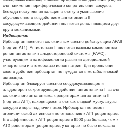
счет снижения периферического сопротивления сосудов,
блокада поступления кальция в клетку и уменьшение
обусловленного воздействием ангиотензина II
сосудосуживающего действия являются дополняющими друг
друга механизмами.
Ирбесартан
Ирбесартан является селективным сильно действующим АРАII
(подтип-AT1). Ангиотензин II является важным компонентом
ренин-ангиотензин-альдостероновой системы (РААС),
участвующим в патофизиологии развития артериальной
гипертензии и в гомеостазе ионов натрия. Для проявления
своего действия ирбесартан не нуждается в метаболической
активации.
Ирбесартан блокирует сильное сосудосуживающее и
альдостерон-секретирующее действия ангиотензина II за счет
селективного антагонизма к рецепторам ангиотензина II
(подтипа-AT1), находящихся в клетках гладкой мускулатуры
сосудов и коры надпочечников. Ирбесартан не имеет
агонистической активности по отношению к АТ1-рецепторам.
Его аффинность к АТ1-рецепторам в 8500 раз больше, чем к
АТ2-рецепторам (рецепторам, у которых не было показано