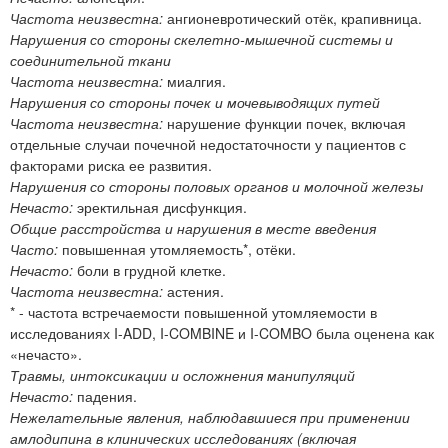
Частота неизвестна:
ангионевротический отёк, крапивница.
Нарушения со стороны скелетно-мышечной системы и
соединительной ткани
Частота неизвестна:
миалгия.
Нарушения со стороны почек и мочевыводящих путей
Частота неизвестна:
нарушение функции почек, включая
отдельные случаи почечной недостаточности у пациентов с
факторами риска ее развития.
Нарушения со стороны половых органов и молочной железы
Нечасто:
эректильная дисфункция.
Общие расстройства и нарушения в месте введения
Часто:
повышенная утомляемость*, отёки.
Нечасто:
боли в грудной клетке.
Частота неизвестна:
астения.
* - частота встречаемости повышенной утомляемости в
исследованиях I-ADD, I-COMBINE и I-COMBO была оценена как
«нечасто».
Травмы, интоксикации и осложнения манипуляций
Нечасто:
падения.
Нежелательные явления, наблюдавшиеся при применении
амлодипина в клинических исследованиях (включая