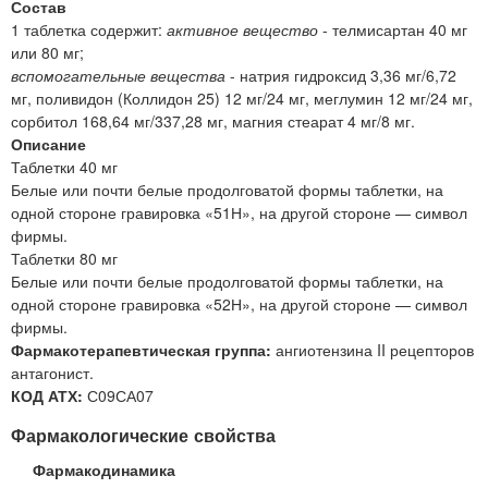
Состав
1 таблетка содержит:
активное вещество
- телмисартан 40 мг
или 80 мг;
вспомогательные вещества
- натрия гидроксид 3,36 мг/6,72
мг, поливидон (Коллидон 25) 12 мг/24 мг, меглумин 12 мг/24 мг,
сорбитол 168,64 мг/337,28 мг, магния стеарат 4 мг/8 мг.
Описание
Таблетки 40 мг
Белые или почти белые продолговатой формы таблетки, на
одной стороне гравировка «51Н», на другой стороне — символ
фирмы.
Таблетки 80 мг
Белые или почти белые продолговатой формы таблетки, на
одной стороне гравировка «52Н», на другой стороне — символ
фирмы.
Фармакотерапевтическая группа:
ангиотензина II рецепторов
антагонист.
КОД АТХ:
С09СА07
Фармакологические свойства
Фармакодинамика