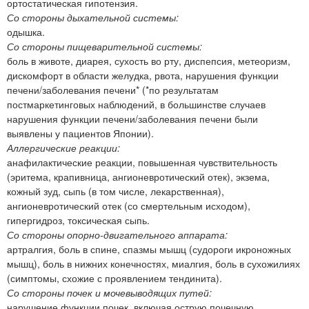
ортостатическая гипотензия.
Со стороны дыхательной системы:
одышка.
Со стороны пищеварительной системы:
боль в животе, диарея, сухость во рту, диспепсия, метеоризм,
дискомфорт в области желудка, рвота, нарушения функции
печени/заболевания печени* (*по результатам
постмаркетинговых наблюдений, в большинстве случаев
нарушения функции печени/заболевания печени были
выявлены у пациентов Японии).
Аллергические реакции:
анафилактические реакции, повышенная чувствительность
(эритема, крапивница, ангионевротический отек), экзема,
кожный зуд, сыпь (в том числе, лекарственная),
ангионевротический отек (со смертельным исходом),
гипергидроз, токсическая сыпь.
Со стороны опорно-двигательного аппарата:
артралгия, боль в спине, спазмы мышц (судороги икроножных
мышц), боль в нижних конечностях, миалгия, боль в сухожилиях
(симптомы, схожие с проявлением тендинита).
Со стороны почек и мочевыводящих путей:
нарушение функции почек, включая острую почечную