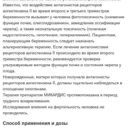
Известно, что воздействие антагонистов рецепторов
ангиотензина II во время второго и третьего триместров
беременности вызывает у человека фетотоксичность (снижение
функции почек, олигогидроамнион, замедление оссификации
черепа), а также неонатальную токсичность (почечная
недостаточность, гипотензия, гиперкалиемия). Пациенткам,
планирующим беременность следует назначать
альтернативную терапию. Если лечение антагонистами
рецепторов ангиотензина II происходило во время второго
триместра беременности, рекомендуется проверка
ультразвуковым методом функции почек и состояния черепа у
плода.
Новорожденные, матери которых получали антагонисты
рецепторов ангиотензина II, должны тщательно наблюдаться в
отношении гипотензии.
Терапия препаратом МИКАРДИС противопоказана в период
грудного вскармливания.
Исследования влияния на фертильность человека не
проводились.
Способ применения и дозы