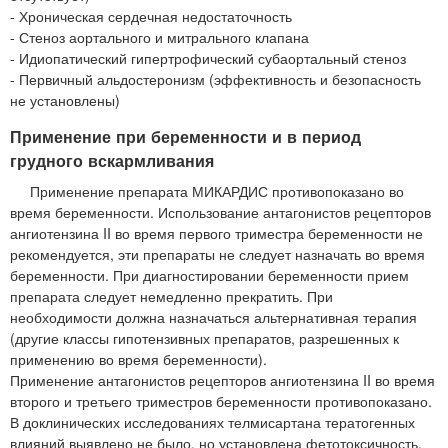
- Хроническая сердечная недостаточность
- Стеноз аортального и митрального клапана
- Идиопатический гипертрофический субаортальный стеноз
- Первичный альдостеронизм (эффективность и безопасность
не установлены)
Применение при беременности и в период
грудного вскармливания
Применение препарата МИКАРДИС противопоказано во
время беременности. Использование антагонистов рецепторов
ангиотензина II во время первого триместра беременности не
рекомендуется, эти препараты не следует назначать во время
беременности. При диагностировании беременности прием
препарата следует немедленно прекратить. При
необходимости должна назначаться альтернативная терапия
(другие классы гипотензивных препаратов, разрешенных к
применению во время беременности).
Применение антагонистов рецепторов ангиотензина II во время
второго и третьего триместров беременности противопоказано.
В доклинических исследованиях телмисартана тератогенных
влияний выявлено не было, но установлена фетотоксичность.