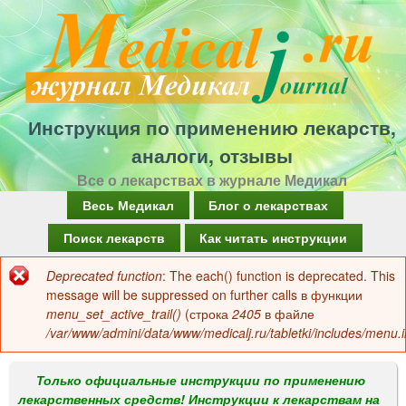
Перейти
к
основному
содержанию
Инструкция по применению лекарств,
аналоги, отзывы
Все о лекарствах в журнале Медикал
Г
Весь Медикал
Блог о лекарствах
л
Поиск лекарств
Как читать инструкции
а
Deprecated function
: The each() function is deprecated. This
Сообщение
в
message will be suppressed on further calls в функции
об
menu_set_active_trail()
(строка
2405
в файле
н
/var/www/admini/data/www/medicalj.ru/tabletki/includes/menu.i
ошибке
о
е
Только официальные инструкции по применению
лекарственных средств! Инструкции к лекарствам на