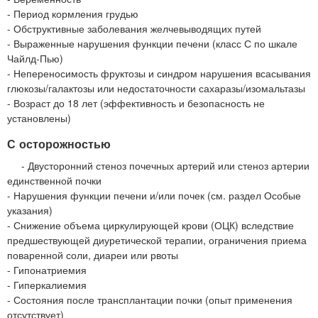
- Период кормления грудью
- Обструктивные заболевания желчевыводящих путей
- Выраженные нарушения функции печени (класс С по шкале
Чайлд-Пью)
- Непереносимость фруктозы и синдром нарушения всасывания
глюкозы/галактозы или недостаточности сахаразы/изомальтазы
- Возраст до 18 лет (эффективность и безопасность не
установлены)
С осторожностью
- Двусторонний стеноз почечных артерий или стеноз артерии
единственной почки
- Нарушения функции печени и/или почек (см. раздел Особые
указания)
- Снижение объема циркулирующей крови (ОЦК) вследствие
предшествующей диуретической терапии, ограничения приема
поваренной соли, диареи или рвоты
- Гипонатриемия
- Гиперкалиемия
- Состояния после трансплантации почки (опыт применения
отсутствует)