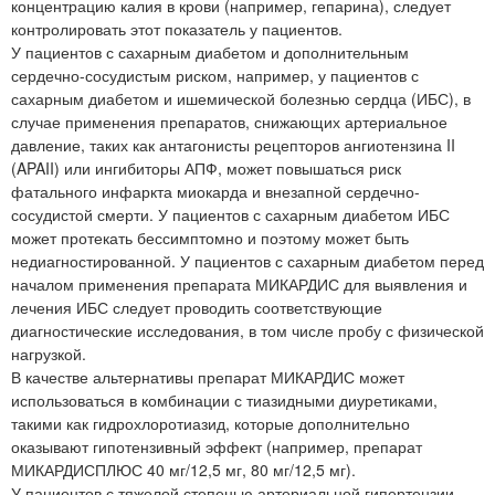
концентрацию калия в крови (например, гепарина), следует
контролировать этот показатель у пациентов.
У пациентов с сахарным диабетом и дополнительным
сердечно-сосудистым риском, например, у пациентов с
сахарным диабетом и ишемической болезнью сердца (ИБС), в
случае применения препаратов, снижающих артериальное
давление, таких как антагонисты рецепторов ангиотензина II
(APAII) или ингибиторы АПФ, может повышаться риск
фатального инфаркта миокарда и внезапной сердечно-
сосудистой смерти. У пациентов с сахарным диабетом ИБС
может протекать бессимптомно и поэтому может быть
недиагностированной. У пациентов с сахарным диабетом перед
началом применения препарата МИКАРДИС для выявления и
лечения ИБС следует проводить соответствующие
диагностические исследования, в том числе пробу с физической
нагрузкой.
В качестве альтернативы препарат МИКАРДИС может
использоваться в комбинации с тиазидными диуретиками,
такими как гидрохлоротиазид, которые дополнительно
оказывают гипотензивный эффект (например, препарат
МИКАРДИСПЛЮС 40 мг/12,5 мг, 80 мг/12,5 мг).
У пациентов с тяжелой степенью артериальной гипертензии