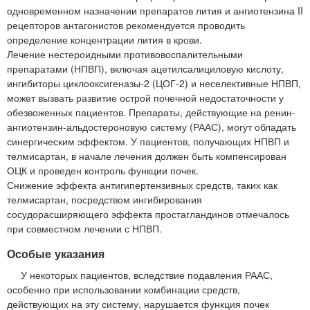
одновременном назначении препаратов лития и ангиотензина II
рецепторов антагонистов рекомендуется проводить
определение концентрации лития в крови.
Лечение нестероидными противовоспалительными
препаратами (НПВП), включая ацетилсалициловую кислоту,
ингибиторы циклооксигеназы-2 (ЦОГ-2) и неселективные НПВП,
может вызвать развитие острой почечной недостаточности у
обезвоженных пациентов. Препараты, действующие на ренин-
ангиотензин-альдостероновую систему (РААС), могут обладать
синергическим эффектом. У пациентов, получающих НПВП и
телмисартан, в начале лечения должен быть компенсирован
ОЦК и проведен контроль функции почек.
Снижение эффекта антигипертензивных средств, таких как
телмисартан, посредством ингибирования
сосудорасширяющего эффекта простагландинов отмечалось
при совместном лечении с НПВП.
Особые указания
У некоторых пациентов, вследствие подавления РААС,
особенно при использовании комбинации средств,
действующих на эту систему, нарушается функция почек