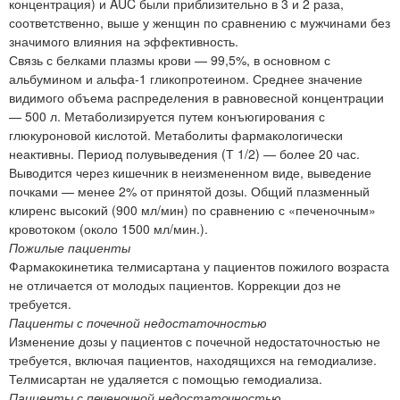
концентрация) и AUC были приблизительно в 3 и 2 раза,
соответственно, выше у женщин по сравнению с мужчинами без
значимого влияния на эффективность.
Связь с белками плазмы крови — 99,5%, в основном с
альбумином и альфа-1 гликопротеином. Среднее значение
видимого объема распределения в равновесной концентрации
— 500 л. Метаболизируется путем конъюгирования с
глюкуроновой кислотой. Метаболиты фармакологически
неактивны. Период полувыведения (Т 1/2) — более 20 час.
Выводится через кишечник в неизмененном виде, выведение
почками — менее 2% от принятой дозы. Общий плазменный
клиренс высокий (900 мл/мин) по сравнению с «печеночным»
кровотоком (около 1500 мл/мин.).
Пожилые пациенты
Фармакокинетика телмисартана у пациентов пожилого возраста
не отличается от молодых пациентов. Коррекции доз не
требуется.
Пациенты с почечной недостаточностью
Изменение дозы у пациентов с почечной недостаточностью не
требуется, включая пациентов, находящихся на гемодиализе.
Телмисартан не удаляется с помощью гемодиализа.
Пациенты с печеночной недостаточностью