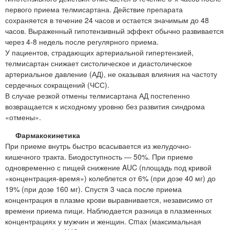
первого приема телмисартана. Действие препарата
сохраняется в течение 24 часов и остается значимым до 48
часов. Выраженный гипотензивный эффект обычно развивается
через 4-8 недель после регулярного приема.
У пациентов, страдающих артериальной гипертензией,
телмисартан снижает систолическое и диастолическое
артериальное давление (АД), не оказывая влияния на частоту
сердечных сокращений (ЧСС).
В случае резкой отмены телмисартана АД постепенно
возвращается к исходному уровню без развития синдрома
«отмены».
Фармакокинетика
При приеме внутрь быстро всасывается из желудочно-
кишечного тракта. Биодоступность — 50%. При приеме
одновременно с пищей снижение AUC (площадь под кривой
«концентрация-время») колеблется от 6% (при дозе 40 мг) до
19% (при дозе 160 мг). Спустя 3 часа после приема
концентрация в плазме крови выравнивается, независимо от
времени приема пищи. Наблюдается разница в плазменных
концентрациях у мужчин и женщин. Сmах (максимальная