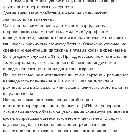
Телмисартан может увеличивать гипотензивный эффект
других антигипертензивных средств.
Другие виды взаимодействий, имеющие клиническую
значимость, не выявлены.
Сочетанное применение с дигоксином, варфарином,
гидрохлоротиазидом, глибенкламидом, ибупрофеном,
парацетамолом, симвастатином и амлодипином не приводит к
клинически значимому взаимодействию. Отмечено увеличение
средней концентрации дигоксина в плазме крови в среднем на
20% (в одном случае на 39%). При одновременном назначении
телмисартана и дигоксина целесообразно периодическое
определение концентрации дигоксина в крови.
При одновременном использовании телмисартана и рамиприла
наблюдалось повышение АUС0-24 и Сmax рамиприла и
рамиприлата в 2,5 раза. Клиническая значимость этого явления
не установлена.
При одновременном назначении ингибиторов
ангиотензинпревращающего фермента (АПФ) и препаратов
лития отмечалось обратимое увеличение концентрации лития в
крови, сопровождающееся токсическим действием. В редких
случаях подобные изменения зарегистрированы при
назначении ангиотензина II рецепторов антагонистов. При