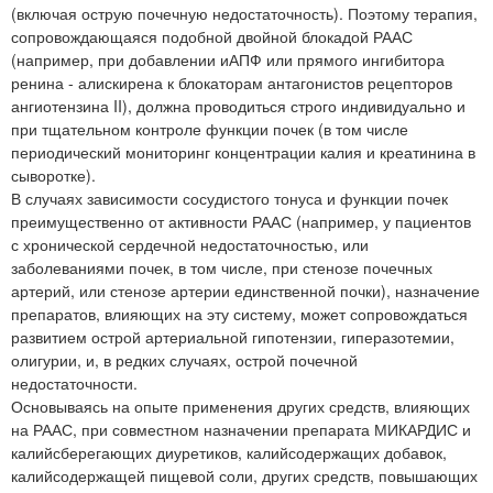
(включая острую почечную недостаточность). Поэтому терапия,
сопровождающаяся подобной двойной блокадой РААС
(например, при добавлении иАПФ или прямого ингибитора
ренина - алискирена к блокаторам антагонистов рецепторов
ангиотензина II), должна проводиться строго индивидуально и
при тщательном контроле функции почек (в том числе
периодический мониторинг концентрации калия и креатинина в
сыворотке).
В случаях зависимости сосудистого тонуса и функции почек
преимущественно от активности РААС (например, у пациентов
с хронической сердечной недостаточностью, или
заболеваниями почек, в том числе, при стенозе почечных
артерий, или стенозе артерии единственной почки), назначение
препаратов, влияющих на эту систему, может сопровождаться
развитием острой артериальной гипотензии, гиперазотемии,
олигурии, и, в редких случаях, острой почечной
недостаточности.
Основываясь на опыте применения других средств, влияющих
на РААС, при совместном назначении препарата МИКАРДИС и
калийсберегающих диуретиков, калийсодержащих добавок,
калийсодержащей пищевой соли, других средств, повышающих