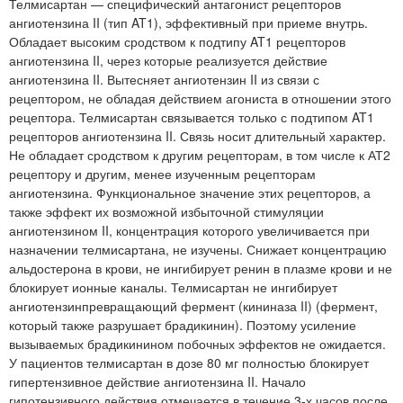
Телмисартан — специфический антагонист рецепторов
ангиотензина II (тип AT1), эффективный при приеме внутрь.
Обладает высоким сродством к подтипу AT1 рецепторов
ангиотензина II, через которые реализуется действие
ангиотензина II. Вытесняет ангиотензин II из связи с
рецептором, не обладая действием агониста в отношении этого
рецептора. Телмисартан связывается только с подтипом AT1
рецепторов ангиотензина II. Связь носит длительный характер.
Не обладает сродством к другим рецепторам, в том числе к АТ2
рецептору и другим, менее изученным рецепторам
ангиотензина. Функциональное значение этих рецепторов, а
также эффект их возможной избыточной стимуляции
ангиотензином II, концентрация которого увеличивается при
назначении телмисартана, не изучены. Снижает концентрацию
альдостерона в крови, не ингибирует ренин в плазме крови и не
блокирует ионные каналы. Телмисартан не ингибирует
ангиотензинпревращающий фермент (кининаза II) (фермент,
который также разрушает брадикинин). Поэтому усиление
вызываемых брадикинином побочных эффектов не ожидается.
У пациентов телмисартан в дозе 80 мг полностью блокирует
гипертензивное действие ангиотензина II. Начало
гипотензивного действия отмечается в течение 3-х часов после