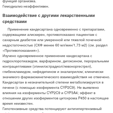
функций организма.
Гемодиализ неэффективен.
Взаимодействие с другими лекарственными
средствами
Применение кандесартана одновременно с препаратами,
содержащими алискирен, противопоказано пациентам с
сахарным диабетом или умеренной или тяжелой почечной
недостаточностью (СКФ менее 60 мл/мин/1,73 м2) (см. раздел
«Противопоказания»).
Изучено одновременное применение кандесартана с
гидрохлоротиазидом, варфарином, дигоксином, пероральными
контрацептивами (этинилэстрадиол/левоноргестрел),
глибенкламидом, нифедипином и эналаприлом; клинически
значимого фармакокинетического взаимодействия не отмечено.
Кандесартан в незначительной степени метаболизируется в
печени (с помощью изофермента CYP2C9). Не выявлено
влияния на изоферменты CYP2C9 и CYP3A4; эффект в
отношении других изоферментов цитохрома P450 в настоящее
время неизвестен.
Гипотензивные средства потенцируют антигипертензивный