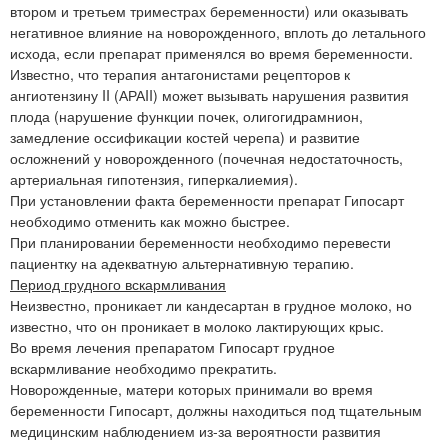
втором и третьем триместрах беременности) или оказывать
негативное влияние на новорожденного, вплоть до летального
исхода, если препарат применялся во время беременности.
Известно, что терапия антагонистами рецепторов к
ангиотензину II (АРАII) может вызывать нарушения развития
плода (нарушение функции почек, олигогидрамнион,
замедление оссификации костей черепа) и развитие
осложнений у новорожденного (почечная недостаточность,
артериальная гипотензия, гиперкалиемия).
При установлении факта беременности препарат Гипосарт
необходимо отменить как можно быстрее.
При планировании беременности необходимо перевести
пациентку на адекватную альтернативную терапию.
Период грудного вскармливания
Неизвестно, проникает ли кандесартан в грудное молоко, но
известно, что он проникает в молоко лактирующих крыс.
Во время лечения препаратом Гипосарт грудное
вскармливание необходимо прекратить.
Новорожденные, матери которых принимали во время
беременности Гипосарт, должны находиться под тщательным
медицинским наблюдением из-за вероятности развития