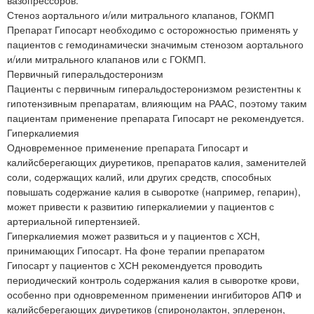
вазопрессоров.
Стеноз аортального и/или митрального клапанов, ГОКМП
Препарат Гипосарт необходимо с осторожностью применять у
пациентов с гемодинамически значимым стенозом аортального
и/или митрального клапанов или с ГОКМП.
Первичный гиперальдостеронизм
Пациенты с первичным гиперальдостеронизмом резистентны к
гипотензивным препаратам, влияющим на РААС, поэтому таким
пациентам применение препарата Гипосарт не рекомендуется.
Гиперкалиемия
Одновременное применение препарата Гипосарт и
калийсберегающих диуретиков, препаратов калия, заменителей
соли, содержащих калий, или других средств, способных
повышать содержание калия в сыворотке (например, гепарин),
может привести к развитию гиперкалиемии у пациентов с
артериальной гипертензией.
Гиперкалиемия может развиться и у пациентов с ХСН,
принимающих Гипосарт. На фоне терапии препаратом
Гипосарт у пациентов с ХСН рекомендуется проводить
периодический контроль содержания калия в сыворотке крови,
особенно при одновременном применении ингибиторов АПФ и
калийсберегающих диуретиков (спиронолактон, эплеренон,