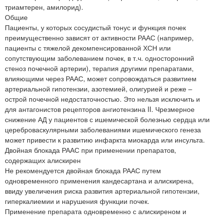
триамтерен, амилорид).
Общие
Пациенты, у которых сосудистый тонус и функция почек
преимущественно зависят от активности РААС (например,
пациенты с тяжелой декомпенсированной ХСН или
сопутствующим заболеванием почек, в т.ч. односторонний
стеноз почечной артерии), терапия другими препаратами,
влияющими через РААС, может сопровождаться развитием
артериальной гипотензии, азотемией, олигурией и реже –
острой почечной недостаточностью. Это нельзя исключить и
для антагонистов рецепторов ангиотензина II. Чрезмерное
снижение АД у пациентов с ишемической болезнью сердца или
цереброваскулярными заболеваниями ишемического генеза
может привести к развитию инфаркта миокарда или инсульта.
Двойная блокада РААС при применении препаратов,
содержащих алискирен
Не рекомендуется двойная блокада РААС путем
одновременного применения кандесартана и алискирена,
ввиду увеличения риска развития артериальной гипотензии,
гиперкалиемии и нарушения функции почек.
Применение препарата одновременно с алискиреном и