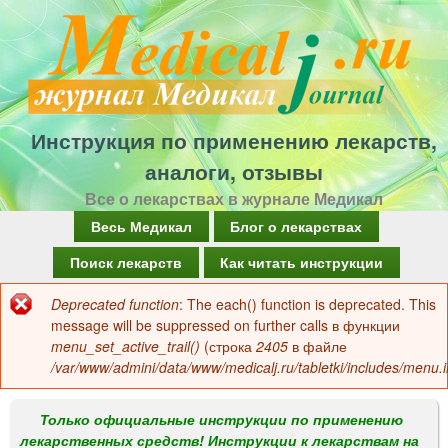
Перейти
к
основному
содержанию
Инструкция по применению лекарств,
аналоги, отзывы
Все о лекарствах в журнале Медикал
Г
Весь Медикал
Блог о лекарствах
л
Поиск лекарств
Как читать инструкции
а
Deprecated function
: The each() function is deprecated. This
Сообщение
в
message will be suppressed on further calls в функции
об
menu_set_active_trail()
(строка
2405
в файле
н
/var/www/admini/data/www/medicalj.ru/tabletki/includes/menu.i
ошибке
о
е
Только официальные инструкции по применению
лекарственных средств! Инструкции к лекарствам на