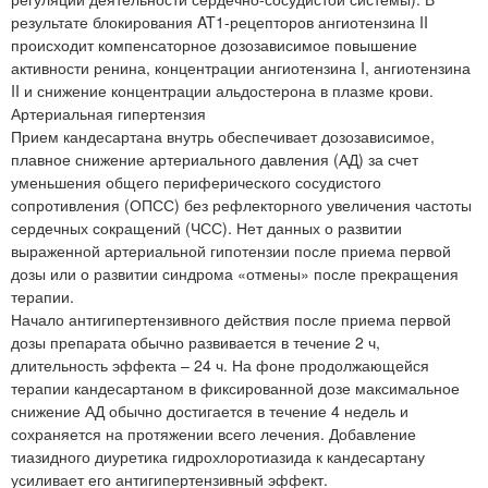
результате блокирования AT1-рецепторов ангиотензина II
происходит компенсаторное дозозависимое повышение
активности ренина, концентрации ангиотензина I, ангиотензина
II и снижение концентрации альдостерона в плазме крови.
Артериальная гипертензия
Прием кандесартана внутрь обеспечивает дозозависимое,
плавное снижение артериального давления (АД) за счет
уменьшения общего периферического сосудистого
сопротивления (ОПСС) без рефлекторного увеличения частоты
сердечных сокращений (ЧСС). Нет данных о развитии
выраженной артериальной гипотензии после приема первой
дозы или о развитии синдрома «отмены» после прекращения
терапии.
Начало антигипертензивного действия после приема первой
дозы препарата обычно развивается в течение 2 ч,
длительность эффекта – 24 ч. На фоне продолжающейся
терапии кандесартаном в фиксированной дозе максимальное
снижение АД обычно достигается в течение 4 недель и
сохраняется на протяжении всего лечения. Добавление
тиазидного диуретика гидрохлоротиазида к кандесартану
усиливает его антигипертензивный эффект.