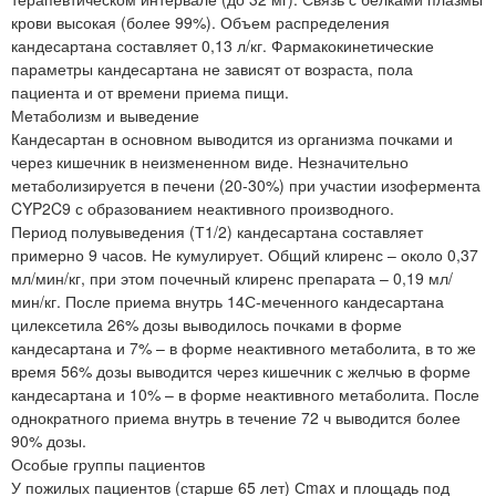
крови высокая (более 99%). Объем распределения
кандесартана составляет 0,13 л/кг. Фармакокинетические
параметры кандесартана не зависят от возраста, пола
пациента и от времени приема пищи.
Метаболизм и выведение
Кандесартан в основном выводится из организма почками и
через кишечник в неизмененном виде. Незначительно
метаболизируется в печени (20-30%) при участии изофермента
CYP2C9 с образованием неактивного производного.
Период полувыведения (Т1/2) кандесартана составляет
примерно 9 часов. Не кумулирует. Общий клиренс – около 0,37
мл/мин/кг, при этом почечный клиренс препарата – 0,19 мл/
мин/кг. После приема внутрь 14С-меченного кандесартана
цилексетила 26% дозы выводилось почками в форме
кандесартана и 7% – в форме неактивного метаболита, в то же
время 56% дозы выводится через кишечник с желчью в форме
кандесартана и 10% – в форме неактивного метаболита. После
однократного приема внутрь в течение 72 ч выводится более
90% дозы.
Особые группы пациентов
У пожилых пациентов (старше 65 лет) Сmax и площадь под