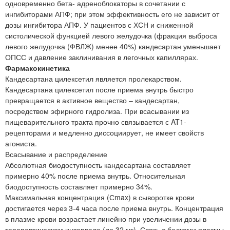
одновременно бета- адреноблокаторы в сочетании с
ингибиторами АПФ; при этом эффективность его не зависит от
дозы ингибитора АПФ. У пациентов с ХСН и сниженной
систолической функцией левого желудочка (фракция выброса
левого желудочка (ФВЛЖ) менее 40%) кандесартан уменьшает
ОПСС и давление заклинивания в легочных капиллярах.
Фармакокинетика
Кандесартана цилексетил является пролекарством.
Кандесартана цилексетил после приема внутрь быстро
превращается в активное вещество – кандесартан,
посредством эфирного гидролиза. При всасывании из
пищеварительного тракта прочно связывается с AT1-
рецепторами и медленно диссоциирует, не имеет свойств
агониста.
Всасывание и распределение
Абсолютная биодоступность кандесартана составляет
примерно 40% после приема внутрь. Относительная
биодоступность составляет примерно 34%.
Максимальная концентрация (Сmax) в сыворотке крови
достигается через 3-4 часа после приема внутрь. Концентрация
в плазме крови возрастает линейно при увеличении дозы в
терапевтическом интервале (до 32 мг). Связь с белками плазмы