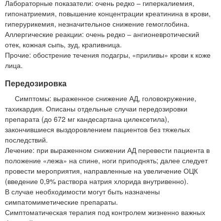
Лабораторные показатели: очень редко – гиперкалиемия,
гипонатриемия, повышение концентрации креатинина в крови,
гиперурикемия, незначительное снижение гемоглобина.
Аллергические реакции: очень редко – ангионевротический
отек, кожная сыпь, зуд, крапивница.
Прочие: обострение течения подагры, «приливы» крови к коже
лица.
Передозировка
Симптомы: выраженное снижение АД, головокружение,
тахикардия. Описаны отдельные случаи передозировки
препарата (до 672 мг кандесартана цилексетила),
закончившиеся выздоровлением пациентов без тяжелых
последствий.
Лечение: при выраженном снижении АД перевести пациента в
положение «лежа» на спине, ноги приподнять; далее следует
провести мероприятия, направленные на увеличение ОЦК
(введение 0,9% раствора натрия хлорида внутривенно).
В случае необходимости могут быть назначены
симпатомиметические препараты.
Симптоматическая терапия под контролем жизненно важных