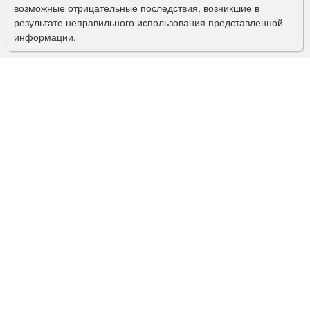
возможные отрицательные последствия, возникшие в
с
результате неправильного использования представленной
информации.
к
а