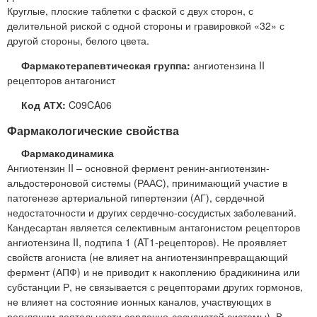
Круглые, плоские таблетки с фаской с двух сторон, с
делительной риской с одной стороны и гравировкой «32» с
другой стороны, белого цвета.
Фармакотерапевтическая группа:
ангиотензина II
рецепторов антагонист
Код АТХ:
C09CA06
Фармакологические свойства
Фармакодинамика
Ангиотензин II – основной фермент ренин-ангиотензин-
альдостероновой системы (РААС), принимающий участие в
патогенезе артериальной гипертензии (АГ), сердечной
недостаточности и других сердечно-сосудистых заболеваний.
Кандесартан является селективным антагонистом рецепторов
ангиотензина II, подтипа 1 (AT1-рецепторов). Не проявляет
свойств агониста (не влияет на ангиотензинпревращающий
фермент (АПФ) и не приводит к накоплению брадикинина или
субстанции Р, не связывается с рецепторами других гормонов,
не влияет на состояние ионных каналов, участвующих в
регуляции деятельности сердечно-сосудистой системы). В