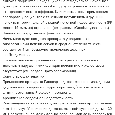
включая пациентов, находящихся на гемодиализе, начальная
доза препарата составляет 4 мг. Дозу титровать в зависимости
от терапевтического эффекта. Клинический опыт применения
препарата у пациентов с тяжелыми нарушениями функции
почек или терминальной стадией почечной недостаточности (КК
менее 15 мл/мин) ограничен (см. раздел «Особые указания».)
Пациенты с нарушением функции печени
Начальная суточная доза препарата у пациентов с
заболеваниями печени легкой и средней степени тяжести
составляет 4 мг. Возможно увеличение дозы при
необходимости.
Клинический опыт применения препарата у пациентов с
тяжелыми нарушениями функции печени и/или холестазом
отсутствует (см. раздел Противопоказания).
Сопутствующая терапия
Применение препарата Гипосарт одновременно с тиазидными
диуретиками (например, гидрохлоротиазид) может усилить
антигипертензивный эффект препарата.
Хроническая сердечная недостаточность
Рекомендуемая начальная доза препарата Гипосарт составляет
4 мг 1 раз/сут. Увеличение до максимальной суточной дозы – 32
мг 1 раз/сут или до максимально переносимой дозы проводится