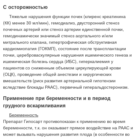
С осторожностью
Тяжелые нарушения функции почек (клиренс креатинина
(КК) менее 30 мл/мин), гемодиализ, двусторонний стеноз
почечных артерий или стеноз артерии единственной почки,
гемодинамически значимый стеноз аортального и/или
митрального клапана, гипертрофическая обструктивная
кардиомиопатия (ГОКМП), состояние после трансплантации
почки, цереброваскулярные нарушения ишемического генеза и
ишемическая болезнь сердца (ИБС), гиперкалиемия у
пациентов со сниженным объемом циркулирующей крови
(ОЦК), проведение общей анестезии и хирургических
вмешательств (риск развития артериальной гипотензии
вследствие блокады РААС), первичный гиперальдостеронизм.
Применение при беременности и в период
грудного вскармливания
Беременность
Препарат Гипосарт противопоказан к применению во время
беременности, т.к. он оказывает прямое воздействие на РААС и
может вызывать нарушения развития плода (в особенности во