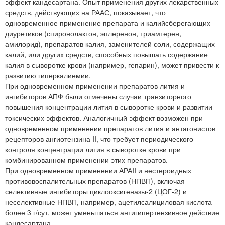
эффект кандесартана. Опыт применения других лекарственных
средств, действующих на РААС, показывает, что
одновременное применение препарата и калийсберегающих
диуретиков (спиронолактон, эплеренон, триамтерен,
амилорид), препаратов калия, заменителей соли, содержащих
калий, или других средств, способных повышать содержание
калия в сыворотке крови (например, гепарин), может привести к
развитию гиперкалиемии.
При одновременном применении препаратов лития и
ингибиторов АПФ были отмечены случаи транзиторного
повышения концентрации лития в сыворотке крови и развитии
токсических эффектов. Аналогичный эффект возможен при
одновременном применении препаратов лития и антагонистов
рецепторов ангиотензина II, что требует периодического
контроля концентрации лития в сыворотке крови при
комбинированном применении этих препаратов.
При одновременном применении АРАII и нестероидных
противовоспалительных препаратов (НПВП), включая
селективные ингибиторы циклооксигеназы-2 (ЦОГ-2) и
неселективные НПВП, например, ацетилсалициловая кислота
более 3 г/сут, может уменьшаться антигипертензивное действие
кандесартана.