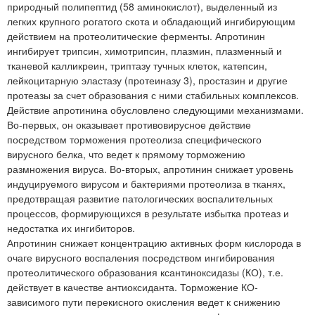
природный полипептид (58 аминокислот), выделенный из
легких крупного рогатого скота и обладающий ингибирующим
действием на протеолитические ферменты. Апротинин
ингибирует трипсин, химотрипсин, плазмин, плазменный и
тканевой калликреин, триптазу тучных клеток, катепсин,
лейкоцитарную эластазу (протеиназу 3), простазин и другие
протеазы за счет образования с ними стабильных комплексов.
Действие апротинина обусловлено следующими механизмами.
Во-первых, он оказывает противовирусное действие
посредством торможения протеолиза специфического
вирусного белка, что ведет к прямому торможению
размножения вируса. Во-вторых, апротинин снижает уровень
индуцируемого вирусом и бактериями протеолиза в тканях,
предотвращая развитие патологических воспалительных
процессов, формирующихся в результате избытка протеаз и
недостатка их ингибиторов.
Апротинин снижает концентрацию активных форм кислорода в
очаге вирусного воспаления посредством ингибирования
протеолитического образования ксантиноксидазы (КО), т.е.
действует в качестве антиоксиданта. Торможение КО-
зависимого пути перекисного окисления ведет к снижению