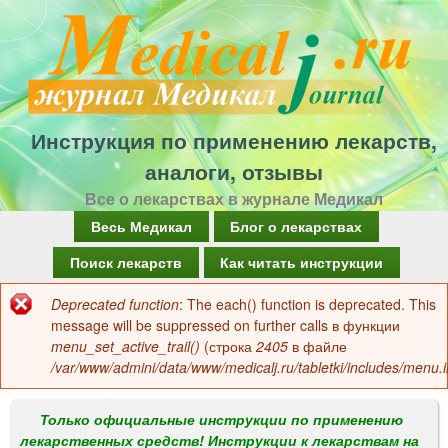
Перейти
к
основному
содержанию
Инструкция по применению лекарств,
аналоги, отзывы
Все о лекарствах в журнале Медикал
Г
Весь Медикал
Блог о лекарствах
л
Поиск лекарств
Как читать инструкции
а
Deprecated function
: The each() function is deprecated. This
Сообщение
в
message will be suppressed on further calls в функции
об
menu_set_active_trail()
(строка
2405
в файле
н
/var/www/admini/data/www/medicalj.ru/tabletki/includes/menu.i
ошибке
о
е
Только официальные инструкции по применению
лекарственных средств! Инструкции к лекарствам на