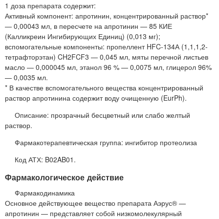
1 доза препарата содержит:
Активный компонент: апротинин, концентрированный раствор*
— 0,00043 мл, в пересчете на апротинин — 85 КИЕ
(Калликреин Ингибирующих Единиц) (0,013 мг);
вспомогательные компоненты: пропеллент HFC-134А (1,1,1,2-
тетрафторэтан) CH2FCF3 — 0,045 мл, мяты перечной листьев
масло — 0,000045 мл, этанол 96 % — 0,0075 мл, глицерол 96%
— 0,0035 мл.
* В качестве вспомогательного вещества концентрированный
раствор апротинина содержит воду очищенную (EurPh).
Описание: прозрачный бесцветный или слабо желтый
раствор.
Фармакотерапевтическая группа: ингибитор протеолиза
Код АТХ: B02AB01.
Фармакологическое действие
Фармакодинамика
Основное действующее вещество препарата Аэрус® —
апротинин — представляет собой низкомолекулярный