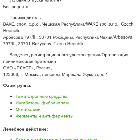
Без рецепта.
Производитель
ВАКЕ, спол. с.р.о., Чешская Республика/WAKE spol.s.r.о., Czech
Republic.
Арбесова 797/III, 33701 Рокицаны, Республика Чехия/Arbesova
797/III, 33701 Rokycany, Czech Republic.
Владелец регистрационного удостоверения/Организация,
принимающая претензии
ОАО «ПЛАСТ», Россия,
123308, г. Москва, проспект Маршала Жукова, д. 1
Фармгруппа:
Гематотропные средства
Ингибиторы фибринолиза
Метаболики
Ферменты и антиферменты
Лечебное действие:
Лечение заболеваний органов дыхания