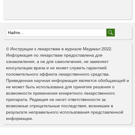
Ф
о
© Инструкции к лекарствам в журнале Медикал 2022.
р
Информация по лекарствам предоставлена для
ознакомления, а не для самолечения, не заменяет
м
консультации врача и не может служить гарантией
а
положительного эффекта лекарственного средства.
Приведенная научная информация является обобщающей и
п
не может быть использована для принятия решения о
о
возможности применения конкретного лекарственного
препарата. Редакция не несет ответственности за
и
возможные отрицательные последствия, возникшие в
с
результате неправильного использования представленной
информации.
к
а