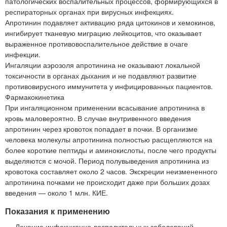
патологических воспалительных процессов, формирующихся в
респираторных органах при вирусных инфекциях.
Апротинин подавляет активацию ряда цитокинов и хемокинов,
ингибирует тканевую миграцию лейкоцитов, что оказывает
выраженное противовоспалительное действие в очаге
инфекции.
Ингаляции аэрозоля апротинина не оказывают локальной
токсичности в органах дыхания и не подавляют развитие
противовирусного иммунитета у инфицированных пациентов.
Фармакокинетика
При ингаляционном применении всасывание апротинина в
кровь маловероятно. В случае внутривенного введения
апротинин через кровоток попадает в почки. В организме
человека молекулы апротинина полностью расщепляются на
более короткие пептиды и аминокислоты, после чего продукты
выделяются с мочой. Период полувыведения апротинина из
кровотока составляет около 2 часов. Экскреции неизмененного
апротинина почками не происходит даже при больших дозах
введения — около 1 млн. КИЕ.
Показания к применению
Лечение инфекционно-воспалительных заболеваний