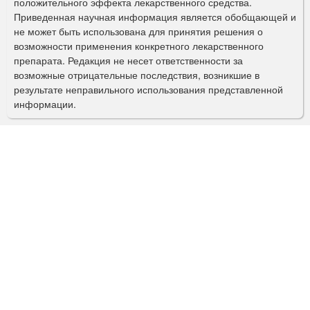
а
положительного эффекта лекарственного средства.
Приведенная научная информация является обобщающей и
п
не может быть использована для принятия решения о
о
возможности применения конкретного лекарственного
препарата. Редакция не несет ответственности за
и
возможные отрицательные последствия, возникшие в
с
результате неправильного использования представленной
информации.
к
а