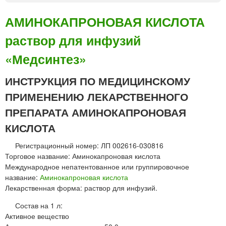
А
й
П
«
АМИНОКАПРОНОВАЯ КИСЛОТА
Р
В
раствор для инфузий
О
Е
Т
Р
«Медсинтез»
Е
О
К
Ф
ИНСТРУКЦИЯ ПО МЕДИЦИНСКОМУ
С
А
л
Р
ПРИМЕНЕНИЮ ЛЕКАРСТВЕННОГО
и
М
ПРЕПАРАТА АМИНОКАПРОНОВАЯ
о
»
ф
КИСЛОТА
и
л
Регистрационный номер: ЛП 002616-030816
и
Торговое название: Аминокапроновая кислота
з
Международное непатентованное или группировочное
а
название:
Аминокапроновая кислота
т
Лекарственная форма: раствор для инфузий.
д
Состав на 1 л:
л
Активное вещество
я