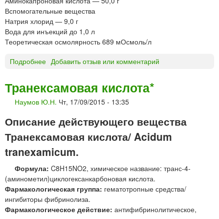
Аминокапроновая кислота — 50,0 г
п
Вспомогательные вещества
р
Натрия хлорид — 9,0 г
и
Вода для инъекций до 1,0 л
г
Теоретическая осмолярность 689 мОсмоль/л
о
т
Подробнее
о
Добавить отзыв или комментарий
о
А
в
М
Транексамовая кислота*
л
И
е
Наумов Ю.Н.
Чт, 17/09/2015 - 13:35
Н
н
О
и
Описание действующего вещества
К
я
А
Транексамовая кислота/ Acidum
р
П
а
tranexamicum.
Р
с
О
т
Формула:
C8H15NO2, химическое название: транс-4-
Н
в
(аминометил)циклогексанкарбоновая кислота.
О
о
Фармакологическая группа:
гематотропные средства/
В
р
ингибиторы фибринолиза.
А
а
Фармакологическое действие:
антифибринолитическое,
Я
д