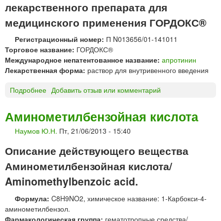
й
лекарственного препарата для
л
М
,
е
®
медицинского применения ГОРДОКС®
5
н
р
0
о
Регистрационный номер:
П N013656/01-141011
а
0
ч
Торговое название:
ГОРДОКС®
с
м
н
Международное непатентованное название:
апротинин
т
г
о
Лекарственная форма:
раствор для внутривенного введения
в
й
о
Подробнее
о
Добавить отзыв или комментарий
о
р
Г
б
д
О
о
л
Аминометилбензойная кислота
Р
л
я
Наумов Ю.Н.
Пт, 21/06/2013 - 15:40
Д
о
в
О
ч
н
Описание действующего вещества
К
к
у
С
о
Аминометилбензойная кислота/
т
®
й
р
Aminomethylbenzoic acid.
р
,
и
а
2
в
Формула:
C8H9NO2, химическое название: 1-Карбокси-4-
с
5
е
аминометилбензол.
т
0
н
Фармакологическая группа:
гематотропные средства/