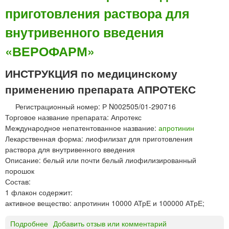
я
приготовления раствора для
о
ц
т
и
внутривенного введения
е
й
к
д
«ВЕРОФАРМ»
с
о
р
з
ИНСТРУКЦИЯ по медицинскому
а
и
с
применению препарата АПРОТЕКС
р
т
о
в
Регистрационный номер: Р N002505/01-290716
в
о
Торговое название препарата: Апротекс
а
р
Международное непатентованное название:
апротинин
н
д
Лекарственная форма: лиофилизат для приготовления
н
л
раствора для внутривенного введения
ы
я
Описание: белый или почти белый лиофилизированный
й
и
порошок
н
Состав:
ф
1 флакон содержит:
у
активное вещество: апротинин 10000 АТрЕ и 100000 АТрЕ;
з
Подробнее
о
Добавить отзыв или комментарий
и