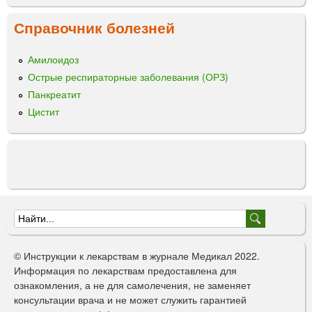
е
н
д
а
Справочник болезней
е
я
н
к
и
Амилоидоз
и
я
Острые респираторные заболевания (ОРЗ)
с
л
Панкреатит
о
Цистит
т
а
Ф
о
© Инструкции к лекарствам в журнале Медикал 2022.
р
Информация по лекарствам предоставлена для
ознакомления, а не для самолечения, не заменяет
м
консультации врача и не может служить гарантией