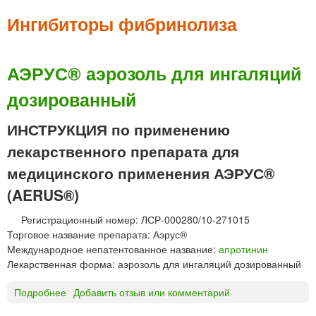
м
е
Ингибиторы фибринолиза
н
ю
АЭРУС® аэрозоль для ингаляций
дозированный
ИНСТРУКЦИЯ по применению
лекарственного препарата для
медицинского применения АЭРУС®
(AERUS®)
Регистрационный номер: ЛСР-000280/10-271015
Торговое название препарата: Аэрус®
Международное непатентованное название:
апротинин
Лекарственная форма: аэрозоль для ингаляций дозированный
Подробнее
о
Добавить отзыв или комментарий
А