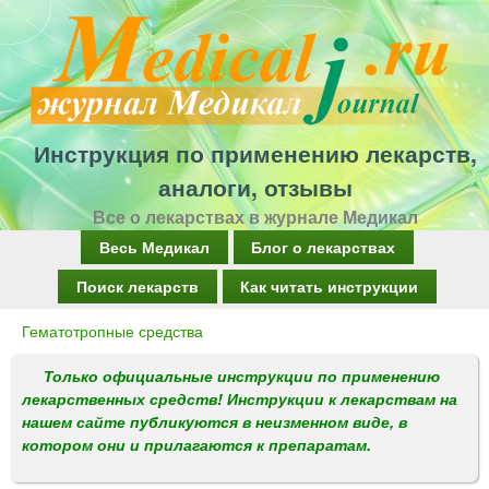
Перейти
к
основному
содержанию
Инструкция по применению лекарств,
аналоги, отзывы
Все о лекарствах в журнале Медикал
Г
Весь Медикал
Блог о лекарствах
л
Поиск лекарств
Как читать инструкции
а
Гематотропные средства
Вы
в
здесь
Только официальные инструкции по применению
н
лекарственных средств! Инструкции к лекарствам на
о
нашем сайте публикуются в неизменном виде, в
котором они и прилагаются к препаратам.
е