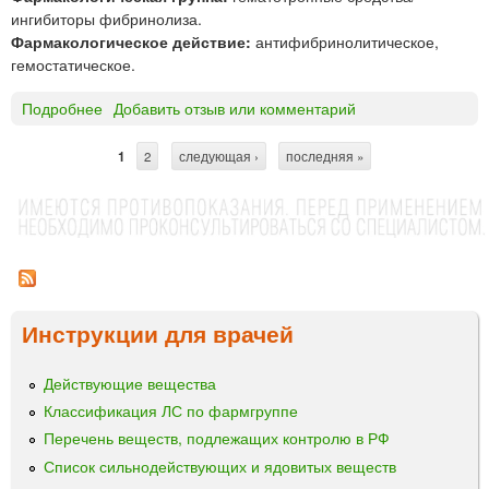
в
м
н
ингибиторы фибринолиза.
о
г
о
Фармакологическое действие:
антифибринолитическое,
р
г
гемостатическое.
д
о
л
в
Подробнее
о
Добавить отзыв или комментарий
я
в
А
в
е
м
1
2
следующая ›
последняя »
С
н
д
и
у
е
н
т
т
н
о
р
р
и
м
и
я
е
а
в
т
н
е
и
Инструкции для врачей
н
и
л
н
б
ц
о
е
Действующие вещества
г
ы
н
Классификация ЛС по фармгруппе
о
з
Перечень веществ, подлежащих контролю в РФ
в
о
Список сильнодействующих и ядовитых веществ
в
й