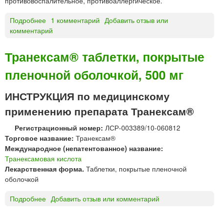
противовоспалительное, противоаллергическое.
К
л
И
я
Подробнее
о
1 комментарий
Добавить отзыв или
С
в
комментарий
Т
Л
н
р
О
у
а
Транексам® таблетки, покрытые
Т
т
н
А
р
пленочной оболочкой, 500 мг
е
р
и
к
а
в
с
ИНСТРУКЦИЯ по медицинскому
с
е
а
применению препарата Транексам®
т
н
м
в
н
о
Регистрационный номер:
ЛСР-003389/10-060812
о
о
в
Торговое название:
Транексам®
р
г
а
Международное (непатентованное) название:
д
о
я
Транексамовая кислота
л
в
к
Лекарственная форма.
Таблетки, покрытые пленочной
я
в
и
оболочкой
и
е
с
н
д
л
Подробнее
о
Добавить отзыв или комментарий
ф
е
о
Т
у
н
т