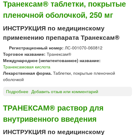
р
Транексам® таблетки, покрытые
з
и
а
а
и
я
*
пленочной оболочкой, 250 мг
н
й
«
е
«
В
к
ИНСТРУКЦИЯ по медицинскому
М
Е
с
е
Р
применению препарата Транексам®
а
д
О
м
с
Ф
Регистрационный номер:
ЛС-001070-060812
®
и
А
Торговое название:
Транексам®
т
н
Р
Международное (непатентованное) название:
а
т
М
Транексамовая кислота
б
е
»
Лекарственная форма.
Таблетки, покрытые пленочной
л
з
оболочкой
е
»
т
Подробнее
о
Добавить отзыв или комментарий
к
Т
и
р
ТРАНЕКСАМ® раствор для
,
а
п
внутривенного введения
н
о
е
к
к
ИНСТРУКЦИЯ по медицинскому
р