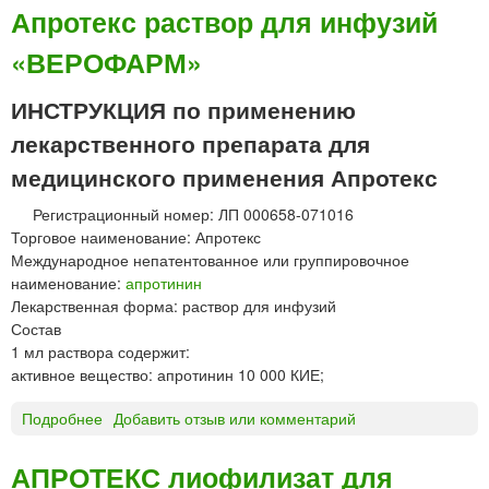
Э
Апротекс раствор для инфузий
Р
«ВЕРОФАРМ»
У
С
®
ИНСТРУКЦИЯ по применению
а
лекарственного препарата для
э
р
медицинского применения Апротекс
о
Регистрационный номер: ЛП 000658-071016
з
Торговое наименование: Апротекс
о
Международное непатентованное или группировочное
л
наименование:
апротинин
ь
Лекарственная форма: раствор для инфузий
д
Состав
л
1 мл раствора содержит:
я
активное вещество: апротинин 10 000 КИЕ;
и
н
Подробнее
о
Добавить отзыв или комментарий
г
А
а
п
л
АПРОТЕКС лиофилизат для
р