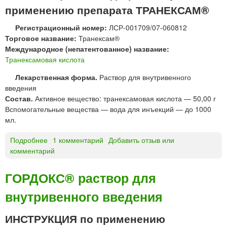
с
применению препарата ТРАНЕКСАМ®
ы
а
т
м
Регистрационный номер:
ЛСР-001709/07-060812
ы
®
Торговое название:
Транексам®
е
т
Международное (непатентованное) название:
п
а
Транексамовая кислота
л
б
е
л
Лекарственная форма.
Раствор для внутривенного
н
е
введения
о
т
Состав.
Активное вещество: транексамовая кислота — 50,00 г
ч
к
Вспомогательные вещества — вода для инъекций — до 1000
н
и
мл.
о
,
й
п
Подробнее
о
1 комментарий
Добавить отзыв или
о
о
комментарий
Т
б
к
Р
о
р
А
ГОРДОКС® раствор для
л
ы
Н
о
т
внутривенного введения
Е
ч
ы
К
к
е
С
ИНСТРУКЦИЯ по применению
о
п
А