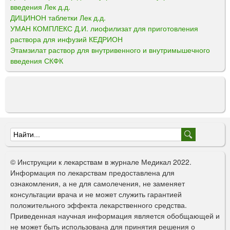
введения Лек д.д.
ДИЦИНОН таблетки Лек д.д.
УМАН КОМПЛЕКС Д.И. лиофилизат для приготовления
раствора для инфузий КЕДРИОН
Этамзилат раствор для внутривенного и внутримышечного
введения СКФК
Ф
о
© Инструкции к лекарствам в журнале Медикал 2022.
р
Информация по лекарствам предоставлена для
ознакомления, а не для самолечения, не заменяет
м
консультации врача и не может служить гарантией
а
положительного эффекта лекарственного средства.
Приведенная научная информация является обобщающей и
п
не может быть использована для принятия решения о