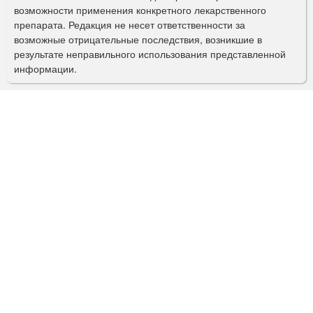
о
возможности применения конкретного лекарственного
препарата. Редакция не несет ответственности за
и
возможные отрицательные последствия, возникшие в
с
результате неправильного использования представленной
информации.
к
а