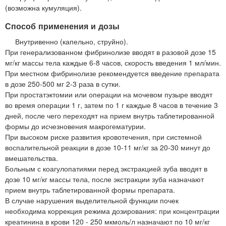
(возможна кумуляция).
Способ применения и дозы
Внутривенно (капельно, струйно).
При генерализованном фибринолизе вводят в разовой дозе 15
мг/кг массы тела каждые 6-8 часов, скорость введения 1 мл/мин.
При местном фибринолизе рекомендуется введение препарата
в дозе 250-500 мг 2-3 раза в сутки.
При простатэктомии или операции на мочевом пузыре вводят
во время операции 1 г, затем по 1 г каждые 8 часов в течение 3
дней, после чего переходят на прием внутрь таблетированной
формы до исчезновения макрогематурии.
При высоком риске развития кровотечения, при системной
воспалительной реакции в дозе 10-11 мг/кг за 20-30 минут до
вмешательства.
Больным с коагулопатиями перед экстракцией зуба вводят в
дозе 10 мг/кг массы тела, после экстракции зуба назначают
прием внутрь таблетированной формы препарата.
В случае нарушения выделительной функции почек
необходима коррекция режима дозирования: при концентрации
креатинина в крови 120 - 250 мкмоль/л назначают по 10 мг/кг