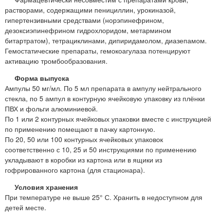
растворами, содержащими пенициллин, урокиназой,
гипертензивными средствами (норэпинефрином,
дезоксиэпинефрином гидрохлоридом, метармином
битартратом), тетрациклинами, дипиридамолом, диазепамом.
Гемостатические препараты, гемокоагулаза потенцируют
активацию тромбообразования.
Форма выпуска
Ампулы 50 мг/мл. По 5 мл препарата в ампулу нейтрального
стекла, по 5 ампул в контурную ячейковую упаковку из плёнки
ПВХ и фольги алюминиевой.
По 1 или 2 контурных ячейковых упаковки вместе с инструкцией
по применению помещают в пачку картонную.
По 20, 50 или 100 контурных ячейковых упаковок
соответственно с 10, 25 и 50 инструкциями по применению
укладывают в коробки из картона или в ящики из
гофрированного картона (для стационара).
Условия хранения
При температуре не выше 25° С. Хранить в недоступном для
детей месте.