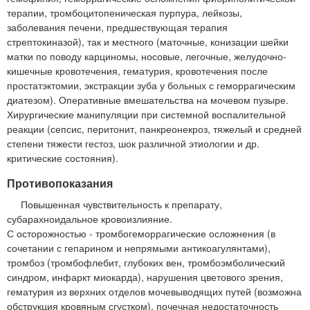
терапии, тромбоцитопеническая пурпура, лейкозы,
заболевания печени, предшествующая терапия
стрептокиназой), так и местного (маточные, конизации шейки
матки по поводу карциномы, носовые, легочные, желудочно-
кишечные кровотечения, гематурия, кровотечения после
простатэктомии, экстракции зуба у больных с геморрагическим
диатезом). Оперативные вмешательства на мочевом пузыре.
Хирургические манипуляции при системной воспалительной
реакции (сепсис, перитонит, панкреонекроз, тяжелый и средней
степени тяжести гестоз, шок различной этиологии и др.
критические состояния).
Противопоказания
Повышенная чувствительность к препарату,
субарахноидальное кровоизлияние.
С осторожностью - тромбогеморрагические осложнения (в
сочетании с гепарином и непрямыми антикоагулянтами),
тромбоз (тромбофлебит, глубоких вен, тромбоэмболический
синдром, инфаркт миокарда), нарушения цветового зрения,
гематурия из верхних отделов мочевыводящих путей (возможна
обструкция кровяным сгустком), почечная недостаточность