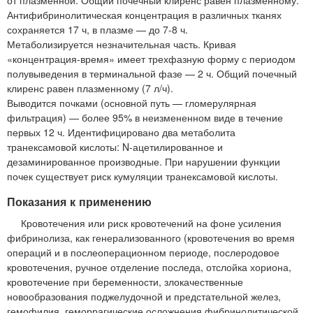
Антифибринолитическая концентрация в различных тканях
сохраняется 17 ч, в плазме — до 7-8 ч.
Метаболизируется незначительная часть. Кривая
«концентрация-время» имеет трехфазную форму с периодом
полувыведения в терминальной фазе — 2 ч. Общий почечный
клиренс равен плазменному (7 л/ч).
Выводится почками (основной путь — гломерулярная
фильтрация) — более 95% в неизмененном виде в течение
первых 12 ч. Идентифицировано два метаболита
транексамовой кислоты: N-ацетилированное и
дезаминированное производные. При нарушении функции
почек существует риск кумуляции транексамовой кислоты.
Показания к применению
Кровотечения или риск кровотечений на фоне усиления
фибринолиза, как генерализованного (кровотечения во время
операций и в послеоперационном периоде, послеродовое
кровотечения, ручное отделение последа, отслойка хориона,
кровотечение при беременности, злокачественные
новообразования поджелудочной и предстательной желез,
гемофилия, геморрагические осложнения фибринолитической