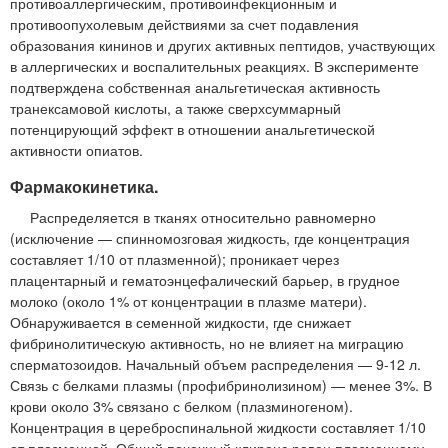
противоаллергическим, противоинфекционным и
противоопухолевым действиями за счет подавления
образования кининов и других активных пептидов, участвующих
в аллергических и воспалительных реакциях. В эксперименте
подтверждена собственная анальгетическая активность
транексамовой кислоты, а также сверхсуммарный
потенцирующий эффект в отношении анальгетической
активности опиатов.
Фармакокинетика.
Распределяется в тканях относительно равномерно
(исключение — спинномозговая жидкость, где концентрация
составляет 1/10 от плазменной); проникает через
плацентарный и гематоэнцефалический барьер, в грудное
молоко (около 1% от концентрации в плазме матери).
Обнаруживается в семенной жидкости, где снижает
фибринолитическую активность, но не влияет на миграцию
сперматозоидов. Начальный объем распределения — 9-12 л.
Связь с белками плазмы (профибринолизином) — менее 3%. В
крови около 3% связано с белком (плазминогеном).
Концентрация в цереброспинальной жидкости составляет 1/10
от плазменной. Общий почечный клиренс равен плазменному.