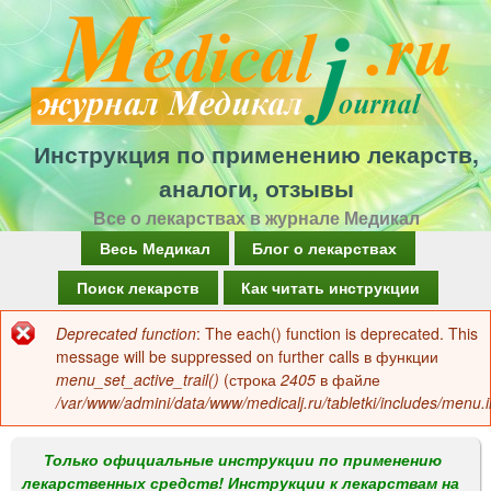
Перейти
к
основному
содержанию
Инструкция по применению лекарств,
аналоги, отзывы
Все о лекарствах в журнале Медикал
Г
Весь Медикал
Блог о лекарствах
л
Поиск лекарств
Как читать инструкции
а
Deprecated function
: The each() function is deprecated. This
Сообщение
в
message will be suppressed on further calls в функции
об
menu_set_active_trail()
(строка
2405
в файле
н
/var/www/admini/data/www/medicalj.ru/tabletki/includes/menu.i
ошибке
о
е
Только официальные инструкции по применению
лекарственных средств! Инструкции к лекарствам на