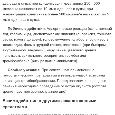
два раза в сутки; при концентрации креатинина 250 - 500
мкмоль/л назначают по 10 мг/кг один раз в сутки; при
концентрации креатинина более 500 мкмоль/л назначают по 5
мг/кг один раз в сутки.
Побочные действия.
Аллергические реакции (сыпь, кожный
зуд, крапивница), диспептические явления (анорексия, тошнота,
рвота, изжога, диарея), головокружение, слабость, сонливость,
тахикардия, боль в грудной клетке, гипотензия (при быстром
внутривенном введении), нарушение цветового зрения,
нечеткость зрительного восприятия, тромбоз или
тромбоэмболия (риск развития минимален).
Особые указания.
При сочетанном применении с
гемостатическими препаратами и гемокоагулазой возможна
активация тромбообразования. Перед началом и в процессе
лечения необходимо проведение осмотра окулиста (острота
зрения, цветное зрение, глазное дно).
Взаимодействие с другими лекарственными
средствами
Фармацевтически несовместим с препаратами крови,