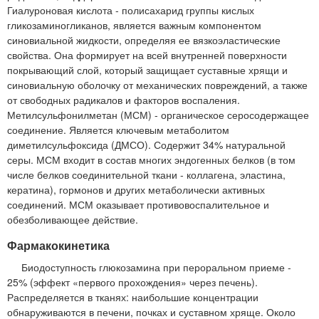
Гиалуроновая кислота - полисахарид группы кислых
гликозаминогликанов, является важным компонентом
синовиальной жидкости, определяя ее вязкоэластические
свойства. Она формирует на всей внутренней поверхности
покрывающий слой, который защищает суставные хрящи и
синовиальную оболочку от механических повреждений, а также
от свободных радикалов и факторов воспаления.
Метилсульфонилметан (МСМ) - органическое серосодержащее
соединение. Является ключевым метаболитом
диметилсульфоксида (ДМСО). Содержит 34% натуральной
серы. МСМ входит в состав многих эндогенных белков (в том
числе белков соединительной ткани - коллагена, эластина,
кератина), гормонов и других метаболически активных
соединений. МСМ оказывает противовоспалительное и
обезболивающее действие.
Фармакокинетика
Биодоступность глюкозамина при пероральном приеме -
25% (эффект «первого прохождения» через печень).
Распределяется в тканях: наибольшие концентрации
обнаруживаются в печени, почках и суставном хряще. Около