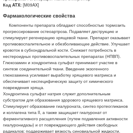
Код ATX:
[M09AX]
Фармакологические свойства
Компоненты препарата обладают способностью тормозить
прогрессирование остеоартроза. Подавляет деструкцию и
стимулирует регенерацию хрящевой ткани. Препарат оказывает
противовоспалительное и обезболивающее действие. Улучшает
кровоток в субхондральной кости. Снижает потребность в
нестероидных противовоспалительных препаратах (НПВП).
Глюкозамин и хондроитина сульфат принимают участие в
синтезе соединительной ткани. Введение экзогенного
глюкозамина усиливает выработку хрящевого матрикса и
обеспечивает неспецифическую защиту от химического
повреждения хряща.
Хондроитина сульфат натрия служит дополнительным
субстратом для образования здорового хрящевого матрикса.
Стимулирует образование гиалуроната, синтез протеогликанов
и коллагена типа II, а также защищает гиалуронат от
ферментативного расщепления (путем подавления активности
гиалуронидазы) и от повреждающего действия свободных
радикалов; поддерживает вязкость синовиальной жидкости.