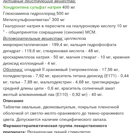
Активные действующие вещества:
Хондроитина сульфат натрия
400 мг
Глюкозамина гидрохлорид 500 мг
1
Метилсульфонилметан
300 мг
Гиалуронат натрия в пересчете на гиалуроновую кислоту 10 мг
1
- общепринятое сокращение (синоним) МСМ.
Вспомогательные вещества:
целлюлоза
микрокристаллическая - 199,4 мг, кальция гидрофосфата
дигидрат - 119,6 мг, стеариновая кислота - 48 мг,
кроскармеллоза натрия - 50 мг, магния стеарат - 10 мг, кремния
диоксид коллоидный - 4 мг.
Оболочка:
опадрай II оранжевый (гипромеллоза - 17,56 мг,
полидекстроза - 7,92 мг, краситель титана диоксид (Е171) - 0,44
мг, тальк - 7,88 мг, мальтодекстрин - 4,68 мг, триглицериды
средней длины цепи - 0,6 мг, краситель солнечный закат
желтый алюминиевый лак (Е110) - 0,92 мг) - 40 мг.
Описание
Таблетки овальные, двояковыпуклые, покрытые пленочной
оболочкой от светло-желто-оранжевого до темно-оранжевого
цвета. Допускается наличие специфического запаха.
Фармакотерапевтическая группа лекарственного
препарата:
Регенерации тканей стимулятор