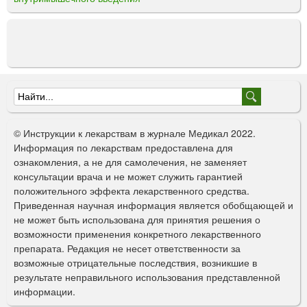
Ф
о
© Инструкции к лекарствам в журнале Медикал 2022.
р
Информация по лекарствам предоставлена для
ознакомления, а не для самолечения, не заменяет
м
консультации врача и не может служить гарантией
а
положительного эффекта лекарственного средства.
Приведенная научная информация является обобщающей и
п
не может быть использована для принятия решения о
о
возможности применения конкретного лекарственного
препарата. Редакция не несет ответственности за
и
возможные отрицательные последствия, возникшие в
с
результате неправильного использования представленной
информации.
к