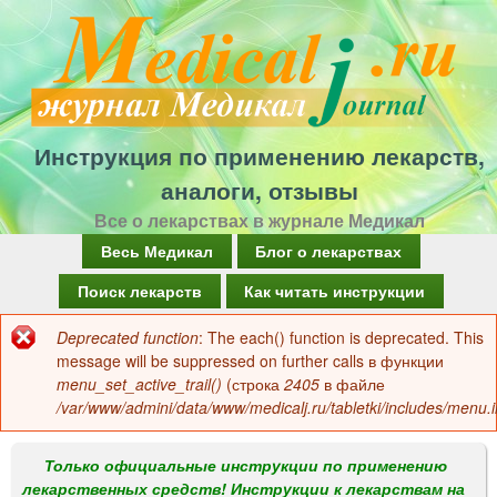
Перейти
к
основному
содержанию
Инструкция по применению лекарств,
аналоги, отзывы
Все о лекарствах в журнале Медикал
Г
Весь Медикал
Блог о лекарствах
л
Поиск лекарств
Как читать инструкции
а
Deprecated function
: The each() function is deprecated. This
Сообщение
в
message will be suppressed on further calls в функции
об
menu_set_active_trail()
(строка
2405
в файле
н
/var/www/admini/data/www/medicalj.ru/tabletki/includes/menu.i
ошибке
о
е
Только официальные инструкции по применению
лекарственных средств! Инструкции к лекарствам на