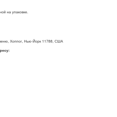
ной на упаковке.
веню, Хоппог, Нью-Йорк 11788, США
ресу: