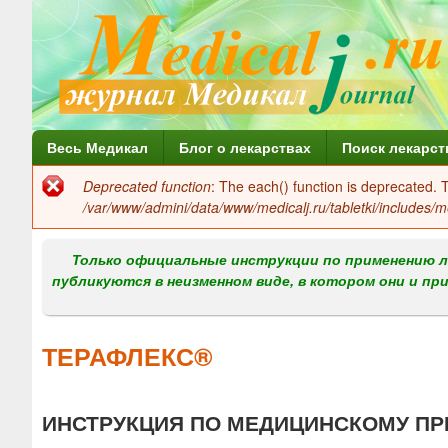
Г
Весь Медикал
Блог о лекарствах
Поиск лекарст
л
Deprecated function
: The each() function is deprecated.
Сообщение
а
/var/www/admini/data/www/medicalj.ru/tabletki/includes/m
об
в
ошибке
Только официальные инструкции по применению л
н
публикуются в неизменном виде, в котором они и пр
о
е
ТЕРАФЛЕКС®
м
е
ИНСТРУКЦИЯ ПО МЕДИЦИНСКОМУ ПР
н