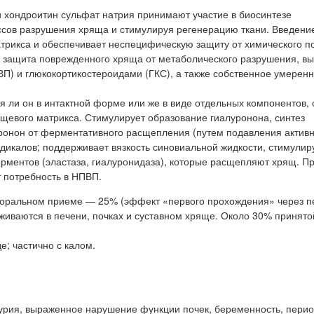
 хондроитин сульфат натрия принимают участие в биосинтезе
ссов разрушения хряща и стимулируя регенерацию ткани. Введени
атрикса и обеспечивает неспецифическую защиту от химического 
 защита поврежденного хряща от метаболического разрушения, в
) и глюкокортикостероидами (ГКС), а также собственное умерен
я ли он в интактной форме или же в виде отдельных компонентов, 
щевого матрикса. Стимулирует образование гиалуронона, синтез
луронон от ферментативного расщепления (путем подавления актив
дикалов; поддерживает вязкость синовиальной жидкости, стимулир
рментов (эластаза, гиалуронидаза), которые расщепляют хрящ. П
 потребность в НПВП.
оральном приеме — 25% (эффект «первого прохождения» через пе
живаются в печени, почках и суставном хряще. Около 30% принято
; частично с калом.
урия, выраженное нарушение функции почек, беременность, перио