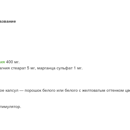
азвание
рия
400 мг.
гния стеарат 5 мг, марганца сульфат 1 мг.
 капсул — порошок белого или белого с желтоватым оттенком цв
тимулятор.