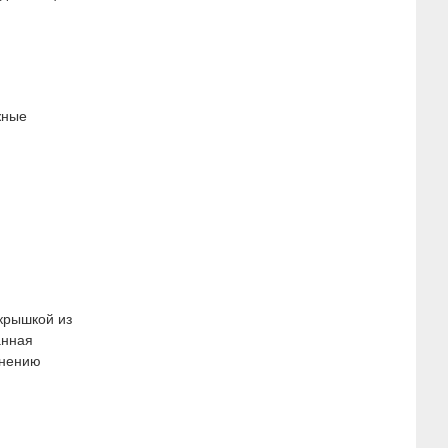
жные
крышкой из
анная
енению