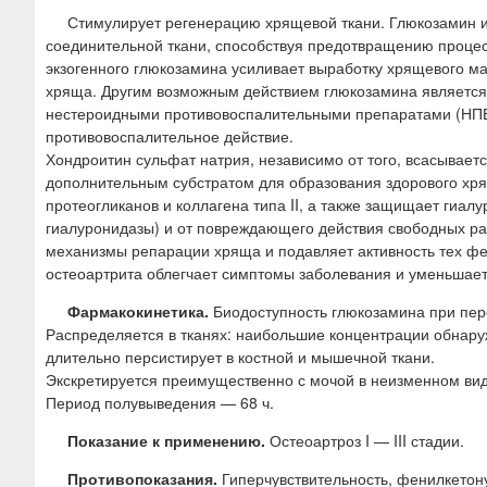
Стимулирует регенерацию хрящевой ткани. Глюкозамин и
соединительной ткани, способствуя предотвращению проце
экзогенного глюкозамина усиливает выработку хрящевого м
хряща. Другим возможным действием глюкозамина является
нестероидными противовоспалительными препаратами (НПВП
противовоспалительное действие.
Хондроитин сульфат натрия, независимо от того, всасываетс
дополнительным субстратом для образования здорового хря
протеогликанов и коллагена типа II, а также защищает гиа
гиалуронидазы) и от повреждающего действия свободных ра
механизмы репарации хряща и подавляет активность тех фе
остеоартрита облегчает симптомы заболевания и уменьшает
Фармакокинетика.
Биодоступность глюкозамина при пер
Распределяется в тканях: наибольшие концентрации обнару
длительно персистирует в костной и мышечной ткани.
Экскретируется преимущественно с мочой в неизменном виде
Период полувыведения — 68 ч.
Показание к применению.
Остеоартроз I — III стадии.
Противопоказания.
Гиперчувствительность, фенилкетон