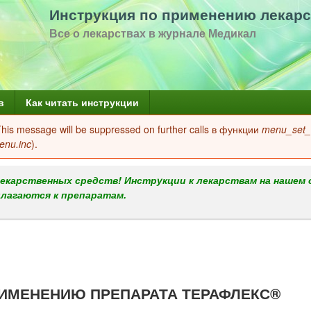
Перейти
Инструкция по применению лекарс
к
Все о лекарствах в журнале Медикал
основному
содержанию
в
Как читать инструкции
 This message will be suppressed on further calls в функции
menu_set_a
enu.inc
).
екарственных средств! Инструкции к лекарствам на нашем 
илагаются к препаратам.
ИМЕНЕНИЮ ПРЕПАРАТА ТЕРАФЛЕКС®