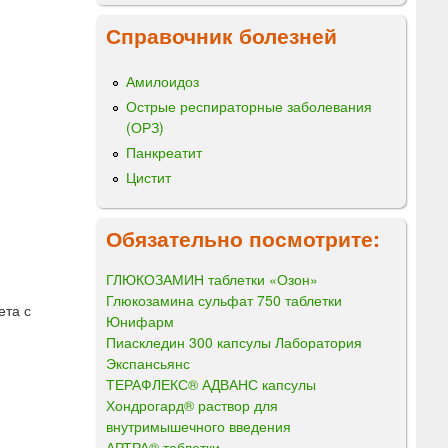
Справочник болезней
Амилоидоз
Острые респираторные заболевания
(ОРЗ)
Панкреатит
Цистит
Обязательно посмотрите:
ГЛЮКОЗАМИН таблетки «Озон»
Глюкозамина сульфат 750 таблетки
ета с
Юнифарм
Пиаскледин 300 капсулы Лаборатория
Экспансьянс
ТЕРАФЛЕКС® АДВАНС капсулы
Хондрогард® раствор для
внутримышечного введения
АРТРА® таблетки