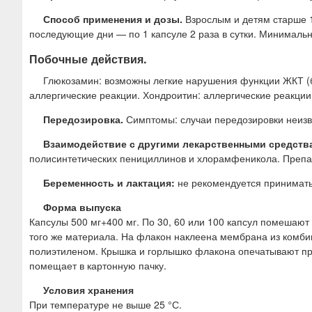
Способ применения и дозы.
Взрослым и детям старше 15
последующие дни — по 1 капсуле 2 раза в сутки. Минимальн
Побочные действия.
Глюкозамин: возможны легкие нарушения функции ЖКТ (бо
аллергические реакции. Хондроитин: аллергические реакции
Передозировка.
Симптомы: случаи передозировки неизв
Взаимодействие с другими лекарственными средств
полисинтетических пенициллинов и хлорамфеникола. Препа
Беременность и лактация:
не рекомендуется принимать
Форма выпуска
Капсулы 500 мг+400 мг. По 30, 60 или 100 капсул помешают
того же материала. На флакон наклеена мембрана из комб
полиэтиленом. Крышка и горлышко флакона опечатывают пр
помещает в картонную пачку.
Условия хранения
При температуре не выше 25 °С.