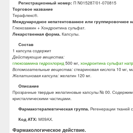
ю
Регистрационный номер:
П N015287/01-070815
Торговое название
Терафлекс®.
Международное непатентованное или группировочное н
Глюкозамин + Хондроитина сульфат.
Лекарственная форма.
Капсулы.
Состав
1 капсула содержит
Действующие вещества:
глюкозамина гидрохлорид
500 мг,
хондроитина сульфат нат
Вспомогательные вещества:
стеариновая кислота 10 мг, ма
Желатиновая капсула:
желатин 120 мг.
Описание
Прозрачные твердые желатиновые капсулы № 00. Содержимое
кристаллическими частицами.
Фармакотерапевтическая группа.
Регенерации тканей с
Код АТХ:
М09АХ.
Фармакологическое действие.