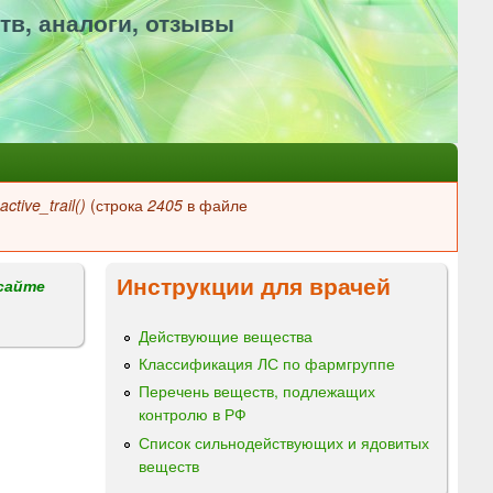
тв, аналоги, отзывы
ctive_trail()
(строка
2405
в файле
Инструкции для врачей
сайте
Действующие вещества
Классификация ЛС по фармгруппе
Перечень веществ, подлежащих
контролю в РФ
Список сильнодействующих и ядовитых
веществ