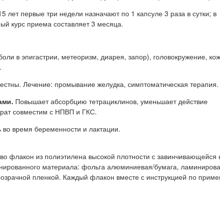
 лет первые три недели назначают по 1 капсуле 3 раза в сутки; в
ый курс приема составляет 3 месяца.
ли в эпигастрии, метеоризм, диарея, запор), головокружение, ко
.
естны. Лечение: промывание желудка, симптоматическая терапия.
ами.
Повышает абсорбцию тетрациклинов, уменьшает действие
рат совместим с НПВП и ГКС.
 во время беременности и лактации.
 во флакон из полиэтилена высокой плотности с завинчивающейся 
инированного материала: фольга алюминиевая/бумага, ламиниров
озрачной пленкой. Каждый флакон вместе с инструкцией по прим