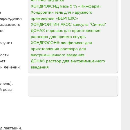
ХОНДРОКСИД мазь 5 % «Нижфарм»
Хондроитин гель для наружного
е
применения «ВЕРТЕКС»
повреждения
ХОНДРОИТИН-АКОС капсулы "Синтез"
ызываемого
ДОНА® порошок для приготовления
ное
раствора для приема внутрь
ХОНДРОЛОН® лиофилизат для
служит
приготовления раствора для
внутримышечного введения
ности
ДОНА® раствор для внутримышечного
ует
введения
ри лечении
чень).
й дозы
д лактации.