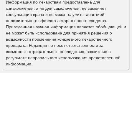
р
Информация по лекарствам предоставлена для
ознакомления, а не для самолечения, не заменяет
м
консультации врача и не может служить гарантией
а
положительного эффекта лекарственного средства.
Приведенная научная информация является обобщающей и
п
не может быть использована для принятия решения о
о
возможности применения конкретного лекарственного
препарата. Редакция не несет ответственности за
и
возможные отрицательные последствия, возникшие в
с
результате неправильного использования представленной
информации.
к
а