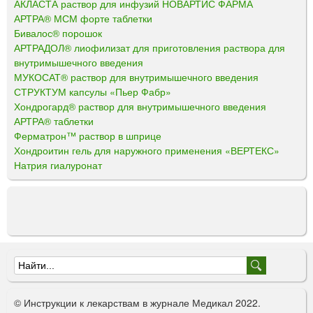
АКЛАСТА раствор для инфузий НОВАРТИС ФАРМА
АРТРА® МСМ форте таблетки
Бивалос® порошок
АРТРАДОЛ® лиофилизат для приготовления раствора для
внутримышечного введения
МУКОСАТ® раствор для внутримышечного введения
СТРУКТУМ капсулы «Пьер Фабр»
Хондрогард® раствор для внутримышечного введения
АРТРА® таблетки
Ферматрон™ раствор в шприце
Хондроитин гель для наружного применения «ВЕРТЕКС»
Натрия гиалуронат
Ф
о
© Инструкции к лекарствам в журнале Медикал 2022.