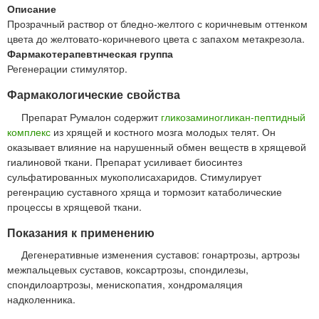
Описание
Прозрачный раствор от бледно-желтого с коричневым оттенком
цвета до желтовато-коричневого цвета с запахом метакрезола.
Фармакотерапевтнческая группа
Регенерации стимулятор.
Фармакологические свойства
Препарат Румалон содержит
гликозаминогликан-пептидный
комплекс
из хрящей и костного мозга молодых телят. Он
оказывает влияние на нарушенный обмен веществ в хрящевой
гиалиновой ткани. Препарат усиливает биосинтез
сульфатированных мукополисахаридов. Стимулирует
регенрацию суставного хряща и тормозит катаболические
процессы в хрящевой ткани.
Показания к применению
Дегенеративные изменения суставов: гонартрозы, артрозы
межпальцевых суставов, коксартрозы, спондилезы,
спондилоартрозы, менископатия, хондромаляция
надколенника.