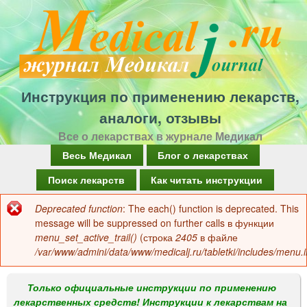
Перейти
к
основному
содержанию
Инструкция по применению лекарств,
аналоги, отзывы
Все о лекарствах в журнале Медикал
Г
Весь Медикал
Блог о лекарствах
л
Поиск лекарств
Как читать инструкции
а
Deprecated function
: The each() function is deprecated. This
Сообщение
в
message will be suppressed on further calls в функции
об
menu_set_active_trail()
(строка
2405
в файле
н
/var/www/admini/data/www/medicalj.ru/tabletki/includes/menu.i
ошибке
о
е
Только официальные инструкции по применению
лекарственных средств! Инструкции к лекарствам на