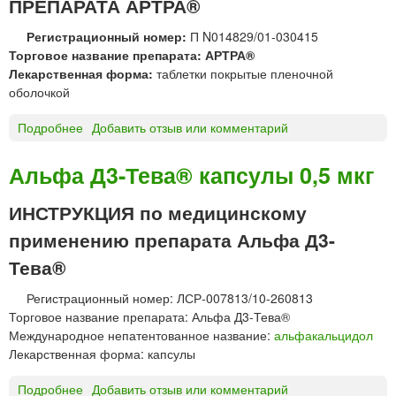
ПРЕПАРАТА АРТРА®
т
Л
е
р
к
н
Регистрационный номер:
П N014829/01-030415
и
а
и
Торговое название препарата: АРТРА®
в
п
я
Лекарственная форма:
таблетки покрытые пленочной
е
с
оболочкой
н
у
н
л
Подробнее
о
Добавить отзыв или комментарий
о
ы
А
г
Б
Р
Альфа Д3-Тева® капсулы 0,5 мкг
о
и
Т
в
о
Р
ИНСТРУКЦИЯ по медицинскому
в
т
А
е
применению препарата Альфа Д3-
е
®
д
к
т
Тева®
е
а
н
б
Регистрационный номер: ЛСР-007813/10-260813
и
л
Торговое название препарата: Альфа Д3-Тева®
я
е
Международное непатентованное название:
альфакальцидол
т
Лекарственная форма: капсулы
к
и
Подробнее
о
Добавить отзыв или комментарий