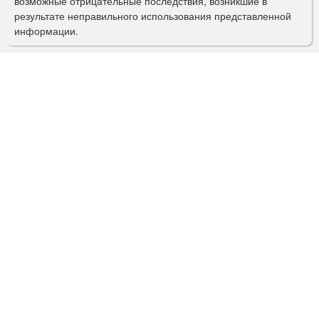
возможные отрицательные последствия, возникшие в
с
результате неправильного использования представленной
информации.
к
а