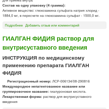
н
е
т
Состав на одну упаковку (4 грамма):
и
т
р
Активное вещество: глюкозамина сульфата натрия хлорид -
ф
к
ь
1884,0 мг, в пересчете на глюкозамина сульфат - 1500,0 мг.
а
и
р
«
Подробнее
о
Добавить отзыв или комментарий
м
О
Г
з
Л
ГИАЛГАН ФИДИЯ раствор для
о
Ю
н
внутрисуставного введения
К
»
О
З
ИНСТРУКЦИЯ по медицинскому
А
применению препарата ГИАЛГАН
М
И
ФИДИЯ
Н
Регистрационный номер:
ЛСР-006134/08-290816
п
Международное непатентованное название или
о
группировочное название:
гиалуроновая кислота.
р
Лекарственная форма:
раствор для внутрисуставного
о
введения
ш
о