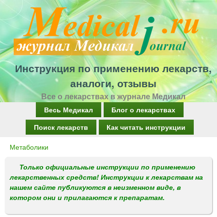
Перейти
к
основному
содержанию
Инструкция по применению лекарств,
аналоги, отзывы
Все о лекарствах в журнале Медикал
Г
Весь Медикал
Блог о лекарствах
л
Поиск лекарств
Как читать инструкции
а
Метаболики
Вы
в
здесь
Только официальные инструкции по применению
н
лекарственных средств! Инструкции к лекарствам на
о
нашем сайте публикуются в неизменном виде, в
котором они и прилагаются к препаратам.
е