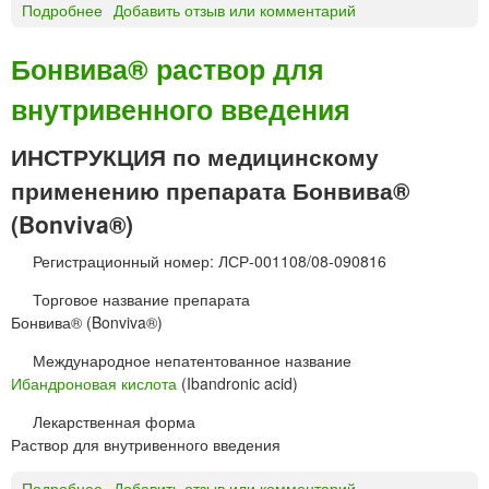
Подробнее
о
Добавить отзыв или комментарий
к
Г
«
И
О
Бонвива® раствор для
А
з
внутривенного введения
Л
о
Г
н
А
ИНСТРУКЦИЯ по медицинскому
»
Н
применению препарата Бонвива®
Ф
И
(Bonviva®)
Д
Регистрационный номер: ЛСР-001108/08-090816
И
Я
Торговое название препарата
р
Бонвива® (Bonviva®)
а
с
Международное непатентованное название
т
Ибандроновая кислота
(Ibandronic acid)
в
Лекарственная форма
о
Раствор для внутривенного введения
р
д
Подробнее
о
Добавить отзыв или комментарий