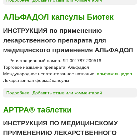
л
Б
я
о
в
АЛЬФАДОЛ капсулы Биотек
н
н
в
у
ИНСТРУКЦИЯ по применению
и
т
лекарственного препарата для
в
р
а
и
медицинского применения АЛЬФАДОЛ
®
с
р
у
Регистрационный номер: ЛП 001787-200516
а
с
Торговое название препарата: Альфадол
с
т
Международное непатентованное название:
альфакальцидол
т
а
Лекарственная форма: капсулы
в
в
о
Подробнее
о
Добавить отзыв или комментарий
н
р
А
о
д
Л
г
АРТРА® таблетки
л
Ь
о
я
Ф
в
ИНСТРУКЦИЯ ПО МЕДИЦИНСКОМУ
в
А
в
ПРИМЕНЕНИЮ ЛЕКАРСТВЕННОГО
н
Д
е
у
О
д