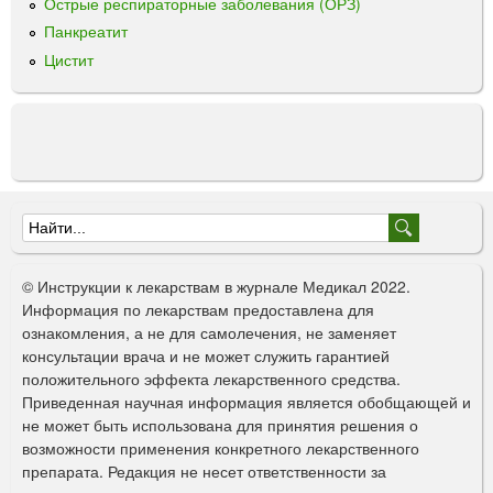
Острые респираторные заболевания (ОРЗ)
,
5
Панкреатит
м
Цистит
к
г
Ф
о
© Инструкции к лекарствам в журнале Медикал 2022.
р
Информация по лекарствам предоставлена для
ознакомления, а не для самолечения, не заменяет
м
консультации врача и не может служить гарантией
а
положительного эффекта лекарственного средства.
Приведенная научная информация является обобщающей и
п
не может быть использована для принятия решения о
о
возможности применения конкретного лекарственного
препарата. Редакция не несет ответственности за
и