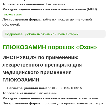
н
я
Торговое наименование:
Глюкозамин
а
р
Международное непатентованное наименование (МНН):
с
а
Глюкозамин
у
с
Лекарственная форма:
таблетки, покрытые пленочной
л
т
оболочкой.
ь
в
ф
Подробнее
о
Добавить отзыв или комментарий
о
а
Г
р
т
Л
а
ГЛЮКОЗАМИН порошок «Озон»
7
Ю
д
5
К
л
ИНСТРУКЦИЯ по применению
0
О
я
лекарственного препарата для
т
З
п
а
А
р
медицинского применения
б
М
и
ГЛЮКОЗАМИН
л
И
е
е
Н
м
Регистрационный номер:
ЛП-003199-160915
т
т
а
Торговое название:
Глюкозамин
к
а
в
Международное непатентованное название:
глюкозамин
и
б
н
Лекарственная форма:
порошок для приготовления раствора
Ю
л
у
для приема внутрь