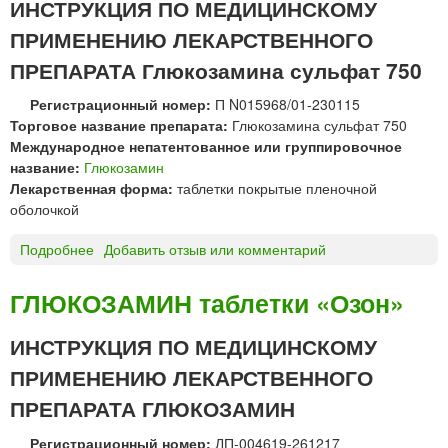
п
ИНСТРУКЦИЯ ПО МЕДИЦИНСКОМУ
ш
о
ПРИМЕНЕНИЮ ЛЕКАРСТВЕННОГО
е
р
ч
о
ПРЕПАРАТА Глюкозамина сульфат 750
н
ш
о
Регистрационный номер:
П N015968/01-230115
о
г
Торговое название препарата:
Глюкозамина сульфат 750
к
о
Международное непатентованное или группировочное
д
в
название:
Глюкозамин
л
в
Лекарственная форма:
таблетки покрытые пленочной
я
е
оболочкой
п
д
р
е
Подробнее
о
Добавить отзыв или комментарий
и
н
Г
г
и
л
о
ГЛЮКОЗАМИН таблетки «Озон»
я
ю
т
к
о
ИНСТРУКЦИЯ ПО МЕДИЦИНСКОМУ
о
в
ПРИМЕНЕНИЮ ЛЕКАРСТВЕННОГО
з
л
а
е
ПРЕПАРАТА ГЛЮКОЗАМИН
м
н
и
и
Регистрационный номер:
ЛП-004619-261217