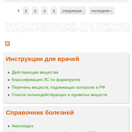
А
л
1
2
3
4
5
следующая ›
последняя »
С
ь
ф
т
а
р
Д
3
а
-
н
Т
Инструкции для врачей
и
е
в
ц
а
Действующие вещества
ы
®
Классификация ЛС по фармгруппе
к
Перечень веществ, подлежащих контролю в РФ
а
Список сильнодействующих и ядовитых веществ
п
с
у
Справочник болезней
л
ы
Амилоидоз
0