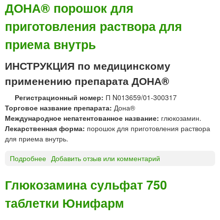
О
ДОНА® порошок для
Н
приготовления раствора для
А
®
приема внутрь
р
а
ИНСТРУКЦИЯ по медицинскому
с
т
применению препарата ДОНА®
в
о
Регистрационный номер:
П N013659/01-300317
р
Торговое название препарата:
Дона®
д
Международное непатентованное название:
глюкозамин.
л
Лекарственная форма:
порошок для приготовления раствора
я
для приема внутрь.
в
н
Подробнее
о
Добавить отзыв или комментарий
у
Д
т
О
Глюкозамина сульфат 750
р
Н
и
таблетки Юнифарм
А
м
®
ы