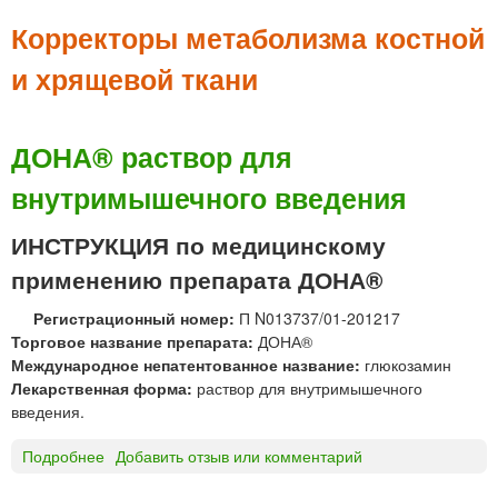
м
е
Корректоры метаболизма костной
н
и хрящевой ткани
ю
ДОНА® раствор для
внутримышечного введения
ИНСТРУКЦИЯ по медицинскому
применению препарата ДОНА®
Регистрационный номер:
П N013737/01-201217
Торговое название препарата:
ДОНА®
Международное непатентованное название:
глюкозамин
Лекарственная форма:
раствор для внутримышечного
введения.
Подробнее
о
Добавить отзыв или комментарий
Д