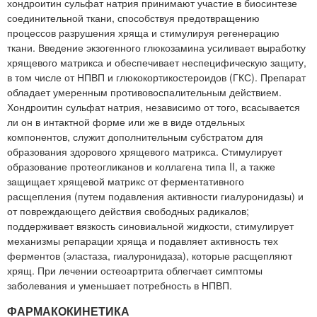
хондроитин сульфат натрия принимают участие в биосинтезе
соединительной ткани, способствуя предотвращению
процессов разрушения хряща и стимулируя регенерацию
ткани. Введение экзогенного глюкозамина усиливает выработку
хрящевого матрикса и обеспечивает неспецифическую защиту,
в том числе от НПВП и глюкокортикостероидов (ГКС). Препарат
обладает умеренным противовоспалительным действием.
Хондроитин сульфат натрия, независимо от того, всасывается
ли он в интактной форме или же в виде отдельных
компонентов, служит дополнительным субстратом для
образования здорового хрящевого матрикса. Стимулирует
образование протеогликанов и коллагена типа II, а также
защищает хрящевой матрикс от ферментативного
расщепления (путем подавления активности гиалуронидазы) и
от повреждающего действия свободных радикалов;
поддерживает вязкость синовиальной жидкости, стимулирует
механизмы репарации хряща и подавляет активность тех
ферментов (эластаза, гиалуронидаза), которые расщепляют
хрящ. При лечении остеоартрита облегчает симптомы
заболевания и уменьшает потребность в НПВП.
ФАРМАКОКИНЕТИКА