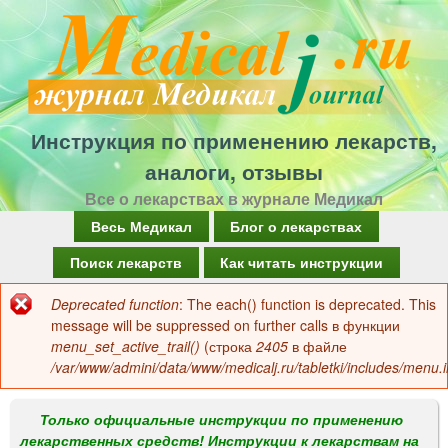
Перейти
к
основному
содержанию
Инструкция по применению лекарств,
аналоги, отзывы
Все о лекарствах в журнале Медикал
Г
Весь Медикал
Блог о лекарствах
л
Поиск лекарств
Как читать инструкции
а
Deprecated function
: The each() function is deprecated. This
Сообщение
в
message will be suppressed on further calls в функции
об
menu_set_active_trail()
(строка
2405
в файле
н
/var/www/admini/data/www/medicalj.ru/tabletki/includes/menu.i
ошибке
о
е
Только официальные инструкции по применению
лекарственных средств! Инструкции к лекарствам на