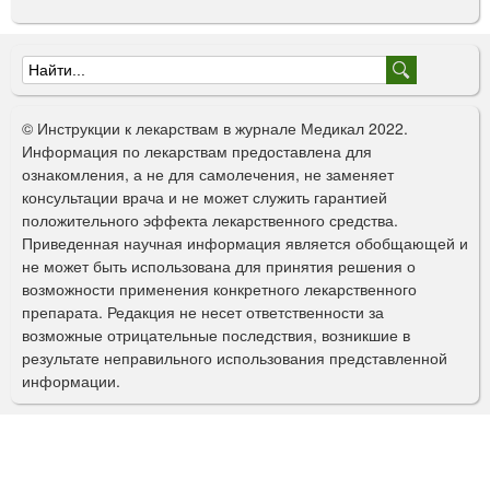
Ф
о
© Инструкции к лекарствам в журнале Медикал 2022.
р
Информация по лекарствам предоставлена для
ознакомления, а не для самолечения, не заменяет
м
консультации врача и не может служить гарантией
а
положительного эффекта лекарственного средства.
Приведенная научная информация является обобщающей и
п
не может быть использована для принятия решения о
о
возможности применения конкретного лекарственного
препарата. Редакция не несет ответственности за
и
возможные отрицательные последствия, возникшие в
с
результате неправильного использования представленной
информации.
к
а