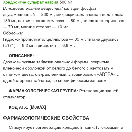
Хондроитин сульфат натрия
500 мг
Вспомогательные вещества:
кальция фосфат
двузамещенный — 230 мг, микрокристаллическая целлюлоза —
185 мг, натрия кроскармеллоза — 80 мг, кислота стеариновая
— 70 мг, магния стеарат — 10 мг.
Оболочка:
Гидроксипропилметилцеллюлоза — 35 мг, титана двуокись
(Е171) — 8,2 мг, триацетин — 6,8 мг.
ОПИСАНИЕ:
Двояковыпуклые таблетки овальной формы, покрытые
пленочной оболочкой от белого до белого с желтоватым
оттенком цвета, с вкраплениями, с гравировкой «ARTRA» с
одной стороны таблетки, со специфическим запахом.
ФАРМАКОЛОГИЧЕСКАЯ ГРУППА:
Регенерации тканей
стимулятор
КОД АТХ: [M09AX]
ФАРМАКОЛОГИЧЕСКИЕ СВОЙСТВА
Стимулирует регенерацию хрящевой ткани. Глюкозамин и