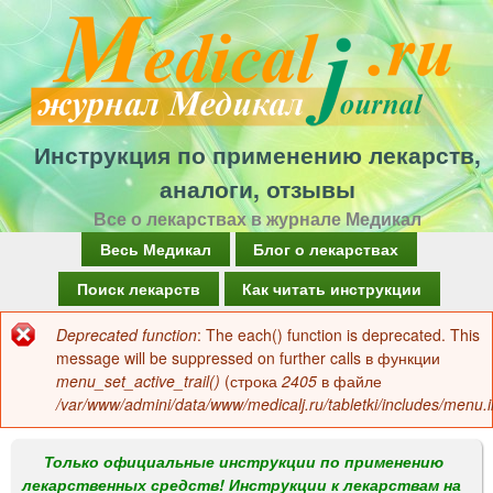
Перейти
к
основному
содержанию
Инструкция по применению лекарств,
аналоги, отзывы
Все о лекарствах в журнале Медикал
Г
Весь Медикал
Блог о лекарствах
л
Поиск лекарств
Как читать инструкции
а
Deprecated function
: The each() function is deprecated. This
Сообщение
в
message will be suppressed on further calls в функции
об
menu_set_active_trail()
(строка
2405
в файле
н
/var/www/admini/data/www/medicalj.ru/tabletki/includes/menu.i
ошибке
о
е
Только официальные инструкции по применению
лекарственных средств! Инструкции к лекарствам на