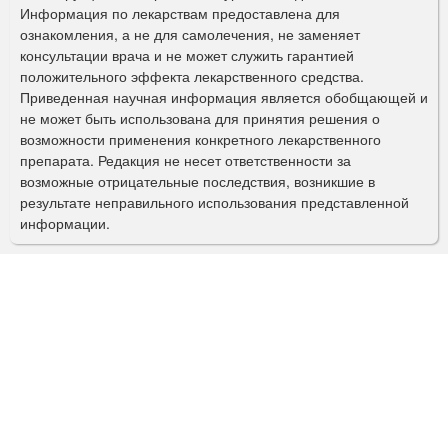
р
Информация по лекарствам предоставлена для
ознакомления, а не для самолечения, не заменяет
м
консультации врача и не может служить гарантией
а
положительного эффекта лекарственного средства.
Приведенная научная информация является обобщающей и
п
не может быть использована для принятия решения о
о
возможности применения конкретного лекарственного
препарата. Редакция не несет ответственности за
и
возможные отрицательные последствия, возникшие в
с
результате неправильного использования представленной
информации.
к
а