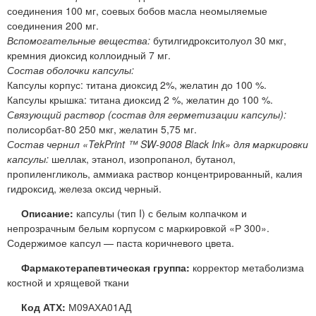
соединения 100 мг, соевых бобов масла неомыляемые
соединения 200 мг.
Вспомогательные вещества:
бутилгидрокситолуол 30 мкг,
кремния диоксид коллоидный 7 мг.
Состав оболочки капсулы:
Капсулы корпус: титана диоксид 2%, желатин до 100 %.
Капсулы крышка: титана диоксид 2 %, желатин до 100 %.
Связующий раствор (состав для герметизации капсулы):
полисорбат-80 250 мкг, желатин 5,75 мг.
Состав чернил «TekPrint ™ SW-9008 Black Ink» для маркировки
капсулы:
шеллак, этанол, изопропанол, бутанол,
пропиленгликоль, аммиака раствор концентрированный, калия
гидроксид, железа оксид черный.
Описание:
капсулы (тип I) с белым колпачком и
непрозрачным белым корпусом с маркировкой «Р 300».
Содержимое капсул — паста коричневого цвета.
Фармакотерапевтическая группа:
корректор метаболизма
костной и хрящевой ткани
Код АТХ:
М09АХА01АД