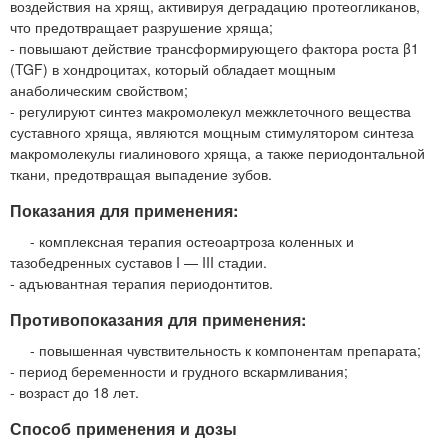
воздействия на хрящ, активируя деградацию протеогликанов,
что предотвращает разрушение хряща;
- повышают действие трансформирующего фактора роста β1
(TGF) в хондроцитах, который обладает мощным
анаболическим свойством;
- регулируют синтез макромолекул межклеточного вещества
суставного хряща, являются мощным стимулятором синтеза
макромолекулы гиалинового хряща, а также периодонтальной
ткани, предотвращая выпадение зубов.
Показания для применения:
- комплексная терапия остеоартроза коленных и
тазобедренных суставов I — III стадии.
- адъювантная терапия периодонтитов.
Противопоказания для применения:
- повышенная чувствительность к компонентам препарата;
- период беременности и грудного вскармливания;
- возраст до 18 лет.
Способ применения и дозы