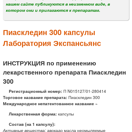
м
нашем сайте публикуются в неизменном виде, в
е
котором они и прилагаются к препаратам.
н
ю
Пиаскледин 300 капсулы
Лаборатория Экспансьянс
ИНСТРУКЦИЯ по применению
лекарственного препарата Пиаскледин
300
Регистрационный номер:
П N015127/01-280414
Торговое название препарата:
Пиаскледин 300
Международное непатентованное название ~
Лекарственная форма:
капсулы
Состав (на 1 капсулу):
Активные вещества:
авокадо масла неомыляемые