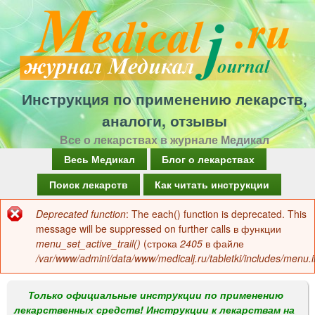
Перейти
к
основному
содержанию
Инструкция по применению лекарств,
аналоги, отзывы
Все о лекарствах в журнале Медикал
Г
Весь Медикал
Блог о лекарствах
л
Поиск лекарств
Как читать инструкции
а
Deprecated function
: The each() function is deprecated. This
Сообщение
в
message will be suppressed on further calls в функции
об
menu_set_active_trail()
(строка
2405
в файле
н
/var/www/admini/data/www/medicalj.ru/tabletki/includes/menu.i
ошибке
о
е
Только официальные инструкции по применению
лекарственных средств! Инструкции к лекарствам на