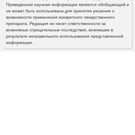
Приведенная научная информация является обобщающей и
п
не может быть использована для принятия решения о
о
возможности применения конкретного лекарственного
препарата. Редакция не несет ответственности за
и
возможные отрицательные последствия, возникшие в
с
результате неправильного использования представленной
информации.
к
а