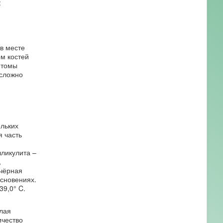
:
в месте
м костей
птомы
 сложно
ольких
я часть
ликулита –
,
 чёрная
основениях.
39,0° C.
лая
ичество