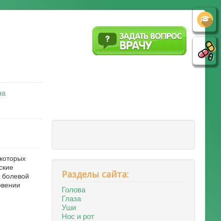
на
екоторых
ские
Разделы сайта:
т болевой
овении
Голова
Глаза
Уши
Нос и рот