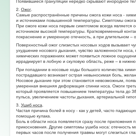
Появившиеся грануляции нередко скрывают инородное тело
2.
Ожог
.
Самые распространённые причины ожога кожи носа - хими
и источниками повышенной температуры. Симптомы ожога
При ожоге кожи носа первым симптомом всегда является о
источником высокой температуры. Кратковременный конта
покраснение и умеренную отечность, а при длительном – 
Поверхностный ожог слизистых носовых ходов вызывает чу
ухудшение носового дыхания, чувство заложенности носа
химических поражениях может появиться ложное ощущение 
иррадиирует в лобную и скуловую область, реже – в нижню
При попадании в носовые ходы большого количества химиче
пострадавшего возникает острая невыносимая боль, жела
Носовое дыхание при этом становится невозможным, появ
умеренная внешняя деформация спинки носа. Ожоги треть
который проявляется повышением температуры тела до 38
пульса, увеличением частоты дыхания, артериальной гипо
3.
Ушиб носа
.
Частая причина болей в носу - как у детей, часто падаю
помощью кулака.
Боль в области носа появляется сразу после приложения 
прикосновения. Другие симптомы ушиба носа: отечность мя
первых часов после получения травмы могут слезиться глаз