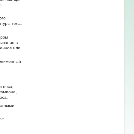
.
ого
туры тела.
дром
ывание в
денное или
пониженный
и носа,
тампона,
оса.
ватными
ое