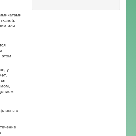
химикатами
тканей.
вом или
тся
и
и этом
ов, у
мет.
тся
омом,
ащением
нфликты с
 течение
а