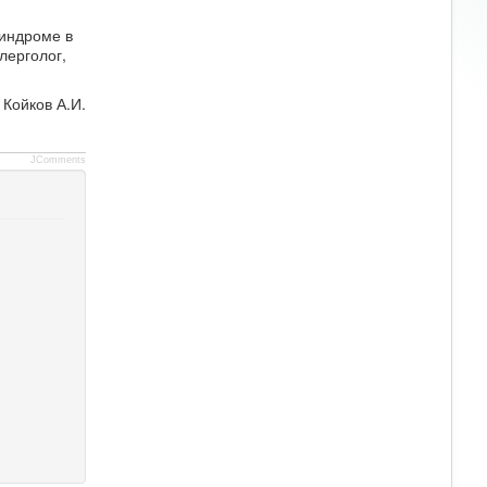
индроме в
лерголог,
 Койков А.И.
JComments