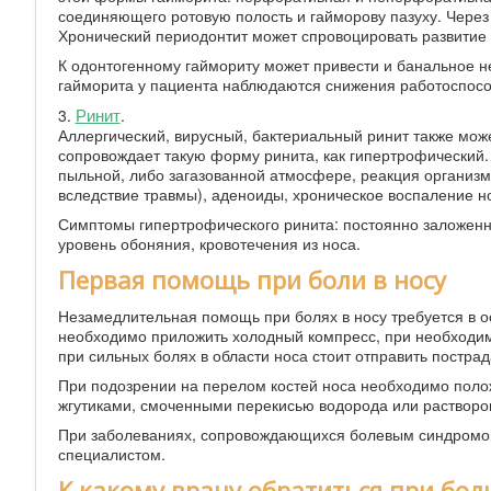
соединяющего ротовую полость и гайморову пазуху. Через
Хронический периодонтит может спровоцировать развитие
К одонтогенному гаймориту может привести и банальное не
гайморита у пациента наблюдаются снижения работоспособ
Ринит
3.
.
Аллергический, вирусный, бактериальный ринит также мож
сопровождает такую форму ринита, как гипертрофический
пыльной, либо загазованной атмосфере, реакция организм
вследствие травмы), аденоиды, хроническое воспаление н
Симптомы гипертрофического ринита: постоянно заложенны
уровень обоняния, кровотечения из носа.
Первая помощь при боли в носу
Незамедлительная помощь при болях в носу требуется в ос
необходимо приложить холодный компресс, при необходи
при сильных болях в области носа стоит отправить постра
При подозрении на перелом костей носа необходимо полож
жгутиками, смоченными перекисью водорода или растворо
При заболеваниях, сопровождающихся болевым синдромом
специалистом.
К какому врачу обратиться при боли