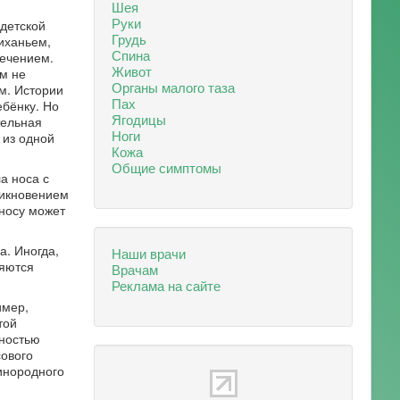
Шея
Руки
 детской
Грудь
иханьем,
Спина
ечением.
Живот
м не
Органы малого таза
м. Истории
Пах
ебёнку. Но
Ягодицы
тельная
Ноги
 из одной
Кожа
Общие симптомы
а носа с
никновением
носу может
а. Иногда,
Наши врачи
ляются
Врачам
Реклама на сайте
имер,
той
лностью
сового
инородного