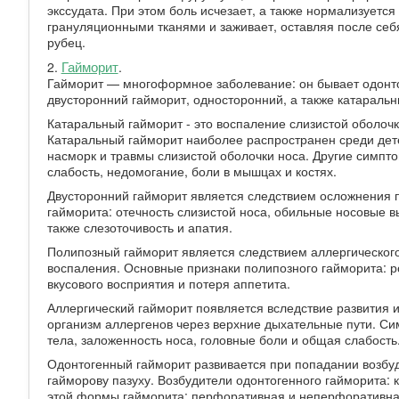
экссудата. При этом боль исчезает, а также нормализуетс
грануляционными тканями и заживает, оставляя после себ
рубец.
Гайморит
2.
.
Гайморит — многоформное заболевание: он бывает одонтог
двусторонний гайморит, односторонний, а также катараль
Катаральный гайморит - это воспаление слизистой оболочки
Катаральный гайморит наиболее распространен среди дете
насморк и травмы слизистой оболочки носа. Другие симпт
слабость, недомогание, боли в мышцах и костях.
Двусторонний гайморит является следствием осложнения 
гайморита: отечность слизистой носа, обильные носовые 
также слезоточивость и апатия.
Полипозный гайморит является следствием аллергического
воспаления. Основные признаки полипозного гайморита: р
вкусового восприятия и потеря аппетита.
Аллергический гайморит появляется вследствие развития и
организм аллергенов через верхние дыхательные пути. Си
тела, заложенность носа, головные боли и общая слабост
Одонтогенный гайморит развивается при попадании возбуди
гайморову пазуху. Возбудители одонтогенного гайморита: к
этой формы гайморита: перфоративная и неперфоративная