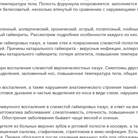
я температура тела. Полость фурункула опорожняется, заполняется
я белесоватый, несколько втянутый по сравнению с окружающими 
енный, аллергический, хронический, острый, полипозный, гнойны
ный гаймориты. Рассмотрим подробнее особенности каждого из них
 гайморовых пазух, а также отек и покраснение слизистой полости
й. Причины катарального гайморита - вирусные инфекции, аллерг
омы катарального гайморита: потеря аппетита, повышение темпера
при воспалении слизистой верхнечелюстных пазух. Симптомы двус
выделения, заложенный нос, повышенная температура тела, общая 
 воспаления, а также нарушения анатомического строения тканей 
отовое дыхание и частые выделения из носа в виде слизи, наруше
ммунного воспаления в слизистой гайморовых пазух, в ответ на вн
мптоматика заболевания: слезоточивость, отечность, повышенная 
ь. Обострения заболевания бывают чаще весной и осенью.
теля из больных верхних зубов и ротовой полости в носовую, а та
ишечная палочка, стафилококк, стрептококк и микс-инфекция. Есть
. Первая образуется после удаления верхнего зуба при образова