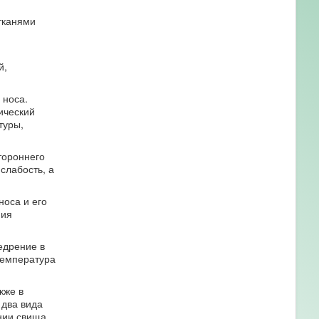
тканями
й,
.
 носа.
ический
туры,
тороннего
слабость, а
носа и его
ния
едрение в
температура
кже в
 два вида
нии свища,