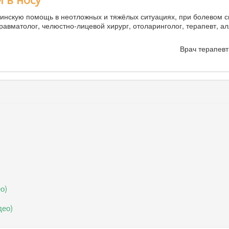
нскую помощь в неотложных и тяжёлых ситуациях, при болевом с
авматолог, челюстно-лицевой хирург, отоларинголог, терапевт, ал
Врач терапевт
о)
део)