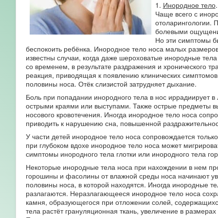
1.
Инородное тело
.
Чаще всего с инор
отоларингологии. 
болевыми ощущения
Но эти симптомы б
беспокоить ребёнка. Инородное тело носа малых размеро
известны случаи, когда даже шероховатые инородные тела
со временем, в результате раздражения и хронического т
реакция, приводящая к появлению клинических симптомов в
половины носа. Отёк слизистой затрудняет дыхание.
Боль при попадании инородного тела в нос иррадиирует в 
острыми краями или выступами. Также острые предметы в
носового кровотечения. Иногда инородное тело носа сопр
приводить к нарушению сна, повышенной раздражительности
У части детей инородное тело носа сопровождается тольк
при глубоком вдохе инородное тело носа может мигрировать
симптомы инородного тела глотки или инородного тела гор
Некоторые инородные тела носа при нахождении в нем п
горошины и фасолины от влажной среды носа начинают ув
половины носа, в которой находятся. Иногда инородные т
разлагаются. Неразлагающееся инородное тело носа сохра
камня, образующегося при отложении солей, содержащихся
тела растёт грануляционная ткань, увеличение в размерах