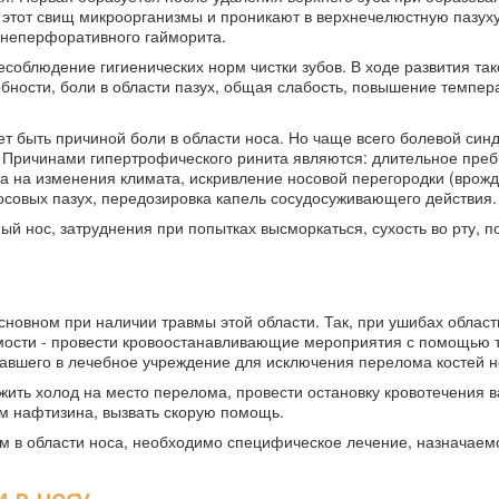
 этот свищ микроорганизмы и проникают в верхнечелюстную пазуху
 неперфоративного гайморита.
соблюдение гигиенических норм чистки зубов. В ходе развития так
ности, боли в области пазух, общая слабость, повышение темпера
ет быть причиной боли в области носа. Но чаще всего болевой син
. Причинами гипертрофического ринита являются: длительное преб
а на изменения климата, искривление носовой перегородки (врож
осовых пазух, передозировка капель сосудосуживающего действия.
й нос, затруднения при попытках высморкаться, сухость во рту, 
новном при наличии травмы этой области. Так, при ушибах област
мости - провести кровоостанавливающие мероприятия с помощью 
давшего в лечебное учреждение для исключения перелома костей н
ить холод на место перелома, провести остановку кровотечения 
м нафтизина, вызвать скорую помощь.
 в области носа, необходимо специфическое лечение, назначаем
 в носу