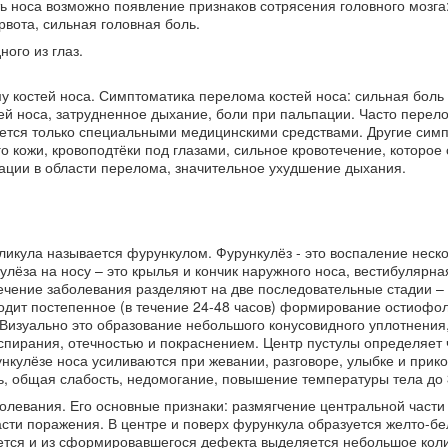
ь носа возможно появление признаков сотрясения головного мозга
рвота, сильная головная боль.
ого из глаз.
костей носа. Симптоматика перелома костей носа: сильная боль 
ей носа, затрудненное дыхание, боли при пальпации. Часто перело
ается только специальными медицинскими средствами. Другие сим
 кожи, кровоподтёки под глазами, сильное кровотечение, которое
пации в области перелома, значительное ухудшение дыхания.
икула называется фурункулом. Фурункулёз - это воспаление неск
ёза на носу – это крылья и кончик наружного носа, вестибулярна
Течение заболевания разделяют на две последовательные стадии –
одит постепенное (в течение 24-48 часов) формирование остиофол
Визуально это образование небольшого конусовидного уплотнения
пирания, отечностью и покраснением. Центр пустулы определяет
ункулёзе носа усиливаются при жевании, разговоре, улыбке и прик
ь, общая слабость, недомогание, повышение температуры тела до 
болевания. Его основные признаки: размягчение центральной части
сти поражения. В центре и поверх фурункула образуется желто-бе
ется и из сформировавшегося дефекта выделяется небольшое кол