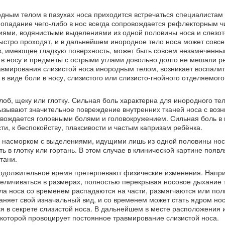
одным телом в пазухах носа приходится встречаться специалистам
Попадание чего-либо в нос всегда сопровождается рефлекторным ч
ми, водянистыми выделениями из одной половины носа и слезот
ыстро проходят, и в дальнейшем инородное тело носа может совсе
в, имеющее гладкую поверхность, может быть совсем незамеченны
 в носу и предметы с острыми углами довольно долго не мешали р
равмирования слизистой носа инородным телом, возникает воспали
 виде боли в носу, слизистого или слизисто-гнойного отделяемого
лоб, щеку или глотку. Сильная боль характерна для инородного тел
ызывают значительное повреждение внутренних тканей носа с воз
овождается головными болями и головокружением. Сильная боль в 
, к беспокойству, плаксивости и частым капризам ребёнка.
о насморком с выделениями, идущими лишь из одной половины нос
 в глотку или гортань. В этом случае в клинической картине появ
тани.
родолжительное время претерпевают физические изменения. Напр
еличиваться в размерах, полностью перекрывая носовое дыхание 
ела носа со временем распадаются на части, размягчаются или по
няет свой изначальный вид, и со временем может стать ядром но
 в секрете слизистой носа. В дальнейшем в месте расположения 
 которой провоцирует постоянное травмирование слизистой носа.