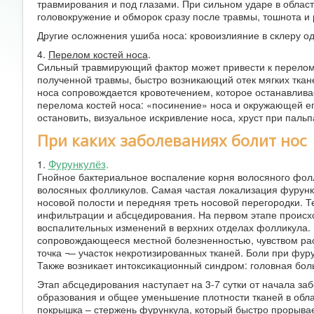
травмирования и под глазами. При сильном ударе в област
головокружение и обморок сразу после травмы, тошнота и 
Другие осложнения ушиба носа: кровоизлияние в склеру одн
4.
Перелом костей носа
.
Сильный травмирующий фактор может привести к перелому 
полученной травмы, быстро возникающий отек мягких ткан
носа сопровождается кровотечением, которое останавлив
перелома костей носа: «посинение» носа и окружающей его
остановить, визуальное искривление носа, хруст при паль
При каких заболеваниях болит нос
Фурункулёз
.
1.
Гнойное бактериальное воспаление корня волосяного фолл
волосяных фолликулов. Самая частая локализация фурункул
носовой полости и передняя треть носовой перегородки. 
инфильтрации и абсцедирования. На первом этапе происх
воспалительных изменений в верхних отделах фолликула. 
сопровождающееся местной болезненностью, чувством рас
точка ¬– участок некротизированных тканей. Боли при фур
Также возникает интоксикационный синдром: головная бол
Этап абсцедирования наступает на 3-7 сутки от начала за
образования и общее уменьшение плотности тканей в обла
покрышка – стержень фурункула, который быстро прорыва