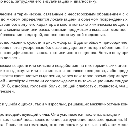
 носа, затрудняя его визуализацию и диагностику.
ческие и термические, связанные с неосторожным обращением с 
 во многом определяются локализацией и объемом поврежденных 
страя боль жгучего характера в месте контакта химическим вещест
кт с химикатами или раскаленными предметами вызывает местное
образование волдырей, заполненных мутной жидкостью.
вство жжения, сухости и дискомфорта. В дальнейшем присоединяе
, появляются умеренные болевые ощущения и потеря обоняния. Пр
специфического запаха того или иного вещества. Боль в носу пр
ю челюсть.
ских веществ или сильного воздействия на них термических агент
ние «выдохнуть» или «высморкать» попавшее вещество, либо пред
ляются кровянистые выделения, через некоторое время формируе
ей - четвёртой степени сопровождаются интоксикационным синдр
,5° C, ознобом, головной болью, общей слабостью, тошнотой, уч
тензией.
щих и ушибающихся, так и у взрослых, решающих межличностные ко
противодействующей силы. Она усиливается после пальпации и
гких тканей носа, кровотечение, затруднение носового дыхания. В
а. Появляется гематома, которая локализуется как в области мест