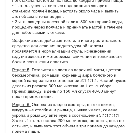
• 1 ст. л. сушеных листьев подорожника заварить
стаканом горячей воды, настоять около часа и выпить
этот объем в течение дня.
• 2 ч. л. люцерны посевной залить 300 мл горячей воды,
процедить через полчаса и принимать настой в течение
дня небольшими глотками.
Эффективность действия того или иного растительного
средства для лечения поджелудочной железы
проявляется в нормализации стула, исчезновении
вздутия живота и метеоризма, снижении интенсивности
боли и повышении аппетита.
Рецепт 5
. Готовится из листьев перечной мяты, цветков
бессмертника, ромашки, корневищ аира болотного и
корней валерианы в соотношении 2:1:1:1:1. Настой нужно
делать из расчета 300 мл кипятка на 1 ст. л. сбора.
Прием: дважды в день по 150 мл спустя 40-60 минут
после приема пищи.
Рецепт 6.
Основа из плодов жостеры, цветки пижмы,
кукурузные столбики и рыльца, шишки хмеля, семена
укропа и ромашку аптечную в соотношении 3:1:1:1:1:1.
Залить 1 ст. л. состава 200 мл кипятка, оставить, пока не
остынет, и выпивать этот объем в три приема до каждого
приема пищи.