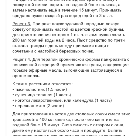
ложку этой смеси, варить на водяной бане полчаса, а
затем настаивать ещё в течение 15 минут. Принимать
средство нужно каждый раз перед едой по 3 ст. л.
Рецепт 3.
При раке поджелудочной народные лекари
советуют принимать настой из цветков красной бузины,
для приготовления которого 1 ст. л. сырья нужно залить
200 мл горячей воды на 2 часа. Пьют средство по трети
стакана трижды в день между приемами пищи в
сочетании с настойкой березовых почек.
Рецепт 4.
Для терапии хронической формы панкреатита с
пониженной секрецией применяются травы, содержащие
горькие эфирные масла, выгоняющие застоявшуюся в
органе желчь.
К таким растениям относятся:
• тысячелистник (1,5 части)
• сушеница топяная (1 часть)
• ноготки лекарственные, или календула (1 часть)
• перечная мята (2 части)
Для приготовления настоя две столовых ложки смеси этих
трав залейте 400 мл кипятка, после чего кипятите на
водяной бане 15 минут. Сняв емкость с отваром с огня,
дайте ему настояться около часа и процедите. Выпить
лекарство нужно в два приема за полчаса до завтрака и