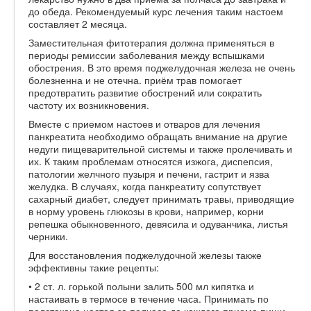
до обеда. Рекомендуемый курс лечения таким настоем
составляет 2 месяца.
Заместительная фитотерапия должна применяться в
периоды ремиссии заболевания между вспышками
обострения. В это время поджелудочная железа не очень
болезненна и не отечна. приём трав помогает
предотвратить развитие обострений или сократить
частоту их возникновения.
Вместе с приемом настоев и отваров для лечения
панкреатита необходимо обращать внимание на другие
недуги пищеварительной системы и также пролечивать и
их. К таким проблемам относятся изжога, диспепсия,
патологии желчного пузыря и печени, гастрит и язва
желудка. В случаях, когда панкреатиту сопутствует
сахарный диабет, следует принимать травы, приводящие
в норму уровень глюкозы в крови, например, корни
репешка обыкновенного, девясила и одуванчика, листья
черники.
Для восстановления поджелудочной железы также
эффективны такие рецепты:
• 2 ст. л. горькой полыни залить 500 мл кипятка и
настаивать в термосе в течение часа. Принимать по
полстакана настоя за полчаса до каждого приема пищи.