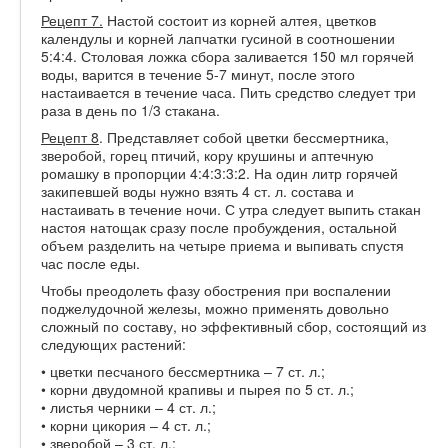
Рецепт 7.
Настой состоит из корней алтея, цветков
календулы и корней лапчатки гусиной в соотношении
5:4:4. Столовая ложка сбора заливается 150 мл горячей
воды, варится в течение 5-7 минут, после этого
настаивается в течение часа. Пить средство следует три
раза в день по 1/3 стакана.
Рецепт 8
. Представляет собой цветки бессмертника,
зверобой, горец птичий, кору крушины и аптечную
ромашку в пропорции 4:4:3:3:2. На один литр горячей
закипевшей воды нужно взять 4 ст. л. состава и
настаивать в течение ночи. С утра следует выпить стакан
настоя натощак сразу после пробуждения, остальной
объем разделить на четыре приема и выпивать спустя
час после еды.
Чтобы преодолеть фазу обострения при воспалении
поджелудочной железы, можно применять довольно
сложный по составу, но эффективный сбор, состоящий из
следующих растений:
• цветки песчаного бессмертника – 7 ст. л.;
• корни двудомной крапивы и пырея по 5 ст. л.;
• листья черники – 4 ст. л.;
• корни цикория – 4 ст. л.;
• зверобой – 3 ст. л.;