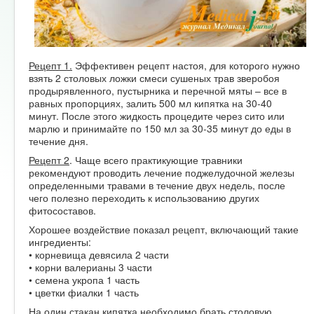
Рецепт 1.
Эффективен рецепт настоя, для которого нужно
взять 2 столовых ложки смеси сушеных трав зверобоя
продырявленного, пустырника и перечной мяты – все в
равных пропорциях, залить 500 мл кипятка на 30-40
минут. После этого жидкость процедите через сито или
марлю и принимайте по 150 мл за 30-35 минут до еды в
течение дня.
Рецепт 2
. Чаще всего практикующие травники
рекомендуют проводить лечение поджелудочной железы
определенными травами в течение двух недель, после
чего полезно переходить к использованию других
фитосоставов.
Хорошее воздействие показал рецепт, включающий такие
ингредиенты:
• корневища девясила 2 части
• корни валерианы 3 части
• семена укропа 1 часть
• цветки фиалки 1 часть
На один стакан кипятка необходимо брать столовую