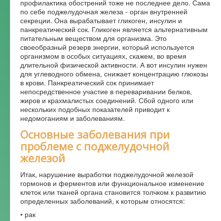
профилактика обострений тоже не последнее дело. Сама
по себе поджелудочная железа - орган внутренней
Форум
секреции. Она вырабатывает гликоген, инсулин и
панкреатический сок. Гликоген является альтернативным
питательным веществом для организма. Это
своеобразный резерв энергии, который используется
организмом в особых ситуациях, скажем, во время
длительной физической активности. А вот инсулин нужен
для углеводного обмена, снижает концентрацию глюкозы
в крови. Панкреатический сок принимает
непосредственное участие в переваривании белков,
жиров и крахмалистых соединений. Сбой одного или
нескольких подобных показателей приводит к
недомоганиям и заболеваниям.
Основные заболевания при
проблеме с поджелудочной
железой
Итак, нарушение выработки поджелудочной железой
гормонов и ферментов или функциональное изменение
клеток или тканей органа становится толчком к развитию
определенных заболеваний, к которым относятся:
• рак