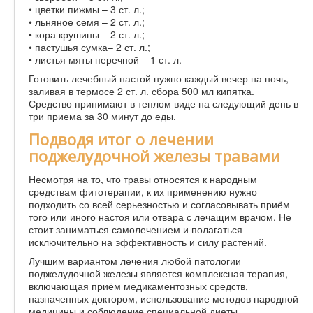
• цветки пижмы – 3 ст. л.;
• льняное семя – 2 ст. л.;
• кора крушины – 2 ст. л.;
• пастушья сумка– 2 ст. л.;
• листья мяты перечной – 1 ст. л.
Готовить лечебный настой нужно каждый вечер на ночь,
заливая в термосе 2 ст. л. сбора 500 мл кипятка.
Средство принимают в теплом виде на следующий день в
три приема за 30 минут до еды.
Подводя итог о лечении
поджелудочной железы травами
Несмотря на то, что травы относятся к народным
средствам фитотерапии, к их применению нужно
подходить со всей серьезностью и согласовывать приём
того или иного настоя или отвара с лечащим врачом. Не
стоит заниматься самолечением и полагаться
исключительно на эффективность и силу растений.
Лучшим вариантом лечения любой патологии
поджелудочной железы является комплексная терапия,
включающая приём медикаментозных средств,
назначенных доктором, использование методов народной
медицины и соблюдение специальной диеты.