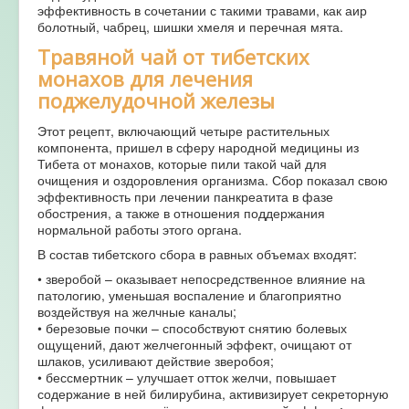
эффективность в сочетании с такими травами, как аир
болотный, чабрец, шишки хмеля и перечная мята.
Травяной чай от тибетских
монахов для лечения
поджелудочной железы
Этот рецепт, включающий четыре растительных
компонента, пришел в сферу народной медицины из
Тибета от монахов, которые пили такой чай для
очищения и оздоровления организма. Сбор показал свою
эффективность при лечении панкреатита в фазе
обострения, а также в отношения поддержания
нормальной работы этого органа.
В состав тибетского сбора в равных объемах входят:
• зверобой – оказывает непосредственное влияние на
патологию, уменьшая воспаление и благоприятно
воздействуя на желчные каналы;
• березовые почки – способствуют снятию болевых
ощущений, дают желчегонный эффект, очищают от
шлаков, усиливают действие зверобоя;
• бессмертник – улучшает отток желчи, повышает
содержание в ней билирубина, активизирует секреторную