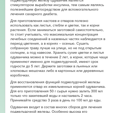
поджелудочную железу одуванчик является
стимулятором выработки инсулина, тем самым являясь
полезнейшим фитосредством для вспомогательного
лечения сахарного диабета.
Для приготовления настоев и отваров полезно
использовать как листья, стебли и цветки, так и корни
растения. Если заниматься заготовкой самостоятельно,
то стоит учитывать, что максимальная концентрация
лечебных соединений в наземных частях наблюдается в
период цветения, а в корнях – осенью. Сушить
собранную траву лучше на улице, но не под открытым
солнцем, а под навесом. Хранить сухие цветки и листья
одуванчика можно в течение 2 лет, а корни, которые чаще
применяют именно для поджелудочной, имеют срок
годности до 5 лет. Держите заготовки в льняных или
хлопковых мешочках либо в картонных или деревянных
коробочках.
Для восстановления функций поджелудочной железы
применяется отвар их измельченных корней одуванчика.
Для его приготовления 50 г сырья нужно залить 300 мл
только что закипевшей воды и настаивать 2 часа.
Принимайте средство 3 раза в день по 100 мл до еды.
Одуванчик входит в состав многих сборов для лечения
поджелудочной железы. Особенно высока его