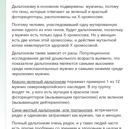
Дальтонизму в основном подвержены мужчины, потому
что гены, которые отвечают за зеленый и красный
фоторецепторы, расположены на Х-хромосоме.
Поэтому человек, унаследовавший одну мутированную
копию одного из этих генов, будет дальтоником, поскольку
у мужчин есть только одна Х-хромосома. Но у женщин
есть две копии этой хромосомы, и действие мутантной
копии невелируется здоровой Х хромосомой.
Дальтонизм также зависит от расы. Популяционное
исследование детей дошкольного возраста выявило, что
показатели дальтонизма являются самыми высокими
среди неиспаноязычных мужчин и самыми низкими среди
чернокожих мужчин.
Красно-зеленый дальтонизм
поражает примерно 1 из 12
мужчин североевропейского наследия. В эту группу
входят те, у кого есть мутации в красном гене
фоторецепторов (вызывающем протанопию) или зеленом
(вызывающем дейтеранопию).
Сине-желтый дальтонизм, или тританопия
, встречается
редко и одинаково затрагивает как мужчин, так и женщин.
Полный дальтонизм очень редок, и у таких людей часто
есть другие проблемы со зрением и здоровьем в целом в