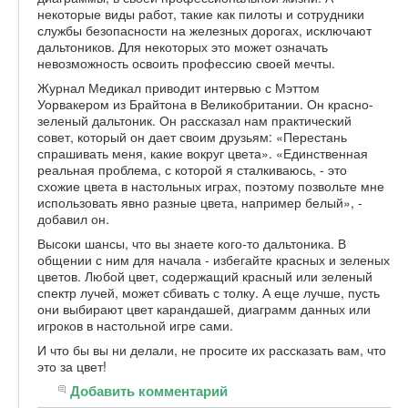
некоторые виды работ, такие как пилоты и сотрудники
службы безопасности на железных дорогах, исключают
дальтоников. Для некоторых это может означать
невозможность освоить профессию своей мечты.
Журнал Медикал приводит интервью с Мэттом
Уорвакером из Брайтона в Великобритании. Он красно-
зеленый дальтоник. Он рассказал нам практический
совет, который он дает своим друзьям: «Перестань
спрашивать меня, какие вокруг цвета». «Единственная
реальная проблема, с которой я сталкиваюсь, - это
схожие цвета в настольных играх, поэтому позвольте мне
использовать явно разные цвета, например белый», -
добавил он.
Высоки шансы, что вы знаете кого-то дальтоника. В
общении с ним для начала - избегайте красных и зеленых
цветов. Любой цвет, содержащий красный или зеленый
спектр лучей, может сбивать с толку. А еще лучше, пусть
они выбирают цвет карандашей, диаграмм данных или
игроков в настольной игре сами.
И что бы вы ни делали, не просите их рассказать вам, что
это за цвет!
Добавить комментарий