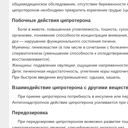
общемедицинское обследование, отсутствие беременности 
ципротероном необходимо прекратить кормление грудью (ц
Побочные действия ципротерона
Боли в животе, повышенная утомляемость, тошнота, сухос
организме, понижение способности концентрации внимания,
доз — нарушение функционального состояния печени.
Мужчины: гинекомастия (в том числе в сочетании с болезне
сперматогенеза (уменьшение способности к оплодотворению
восстанавливается).
Женщины: подавление овуляции, ощущение напряженности 
Дети: печеночная недостаточность, угнетение коры надпочеч
При быстром введении внутримышечно: одышка, кашель.
Взаимодействие ципротерона с другими вещест
При приеме ципротерона потребность в инсулине или пе
Антигонадотропное действие ципротерона усиливается при 
Передозировка
При передозировке ципротероном возможно развитие то
симптоматического лечения; специфического антидота нет.