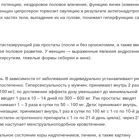
т потенцию, нездоровое половое влечение, функцию яичек (измен
женщин ципротерон тормозит овуляцию в результате антигонадотро
х частях тела, выпадение их на голове, понижает гиперфункцию с
астазирующий рак простаты (после и без орхиэктомии, а также вм
нее половое развитие. У женщин — выраженные явления андроген
гирсутизм, тяжелые формы себореи и акне).
ь. В зависимости от заболевания индивидуально устанавливают р
остепенно. Гиперсексуальность у мужчин: принимают внутрь 2 раза
по 100 мг); по достижении эффекта дозу уменьшают до минимальной
одят 1 раз в 10 – 14 дней по 300 – 600 мг. Рак простаты: вводят
имают 1 – 3 раза в сутки по 50 – 100 мг. Дети: принимают внутрь, 
зации: принимают внутрь,1 раз в сутки по 100 мг с 1-го по 10-й д
таген-эстрогенного препарата с 1-го по 21-й день цикла); через 2
ыве наступает менструальноподобное кровотечение.
ьное состояние коры надпочечников, печени, а также картину