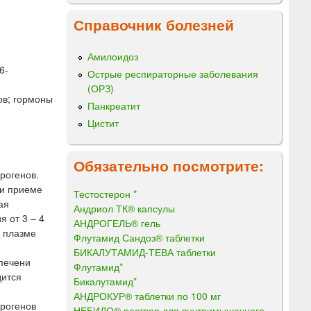
Справочник болезней
Амилоидоз
6-
Острые респираторные заболевания
(ОРЗ)
ов; гормоны
Панкреатит
Цистит
Обязательно посмотрите:
рогенов.
ри приеме
Тестостерон *
ая
Андриол ТК® капсулы
 от 3 – 4
АНДРОГЕЛЬ® гель
в плазме
Флутамид Сандоз® таблетки
БИКАЛУТАМИД-ТЕВА таблетки
 печени
Флутамид*
дится
Бикалутамид*
АНДРОКУР® таблетки по 100 мг
дрогенов
НЕБИДО® раствор для внутримышечного