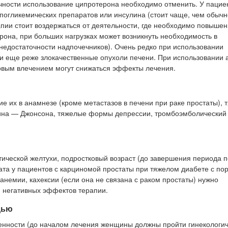
чности использование ципротерона необходимо отменить. У пацие
погликемических препаратов или инсулина (стоит чаще, чем обычн
апии стоит воздержаться от деятельности, где необходимо повыше
рона, при больших нагрузках может возникнуть необходимость в
недостаточности надпочечников). Очень редко при использовании
и еще реже злокачественные опухоли печени. При использовании 
овым влечением могут снижаться эффекты лечения.
ие их в анамнезе (кроме метастазов в печени при раке простаты), 
бина — Джонсона, тяжелые формы депрессии, тромбоэмболический
ической желтухи, подростковый возраст (до завершения периода 
ата у пациентов с карциномой простаты при тяжелом диабете с п
анемии, кахексии (если она не связана с раком простаты) нужно
я негативных эффектов терапии.
дью
енности (до началом лечения женщины должны пройти гинекологич