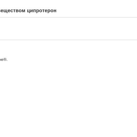
веществом ципротерон
ое®.