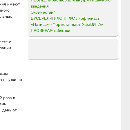
ения имеют
введения
пного
Эксеместан*
альных
БУСЕРЕЛИН-ЛОНГ ФС лиофилизат
«Натива» «Фармстандарт-УфаВИТА»
ПРОВЕРА® таблетки
есте с
изации
ежим
 в сутки по
2 раза в
ень
1 день от