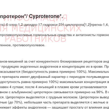
ротерон*/ Cyproterone*.
а)-6-хлор-1,2-дигидро-17-гидрокси-3'H-циклопропа[1,2]прегна-1,4,
противоопухолевые гормональные средства и антагонисты гормон
генное, противоопухолевое.
ганов-мишеней за счет конкурентного блокирования рецепторов анд
 продукцию эндогенных андрогенов и концентрацию их в крови. П
 всасывается (биодоступность равна примерно 100%). Максимальн
ие препарата имеет двухфазный характер с периодом полувыведения
одоступность равна примерно 100%) максимальная концентрация 
равен 4 суткам; после 4 инъекций в плазме крови устанавливается
овном с альбумином) ципротерон связывается примерно на 96%. В
тся. Ципротерон выделяется с грудным молоком. Ципротерон выво
лчью (до 70%), небольшая часть препарата выделяется с желчью в
снижает эффекты андрогенов — защищает простату от влияния ан