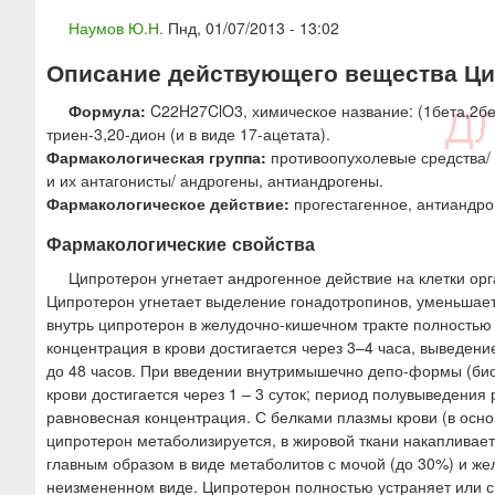
ю
Наумов Ю.Н.
Пнд, 01/07/2013 - 13:02
Описание действующего вещества Цип
Формула:
C22H27ClO3, химическое название: (1бета,2бет
триен-3,20-дион (и в виде 17-ацетата).
Фармакологическая группа:
противоопухолевые средства/ 
и их антагонисты/ андрогены, антиандрогены.
Фармакологическое действие:
прогестагенное, антиандро
Фармакологические свойства
Ципротерон угнетает андрогенное действие на клетки ор
Ципротерон угнетает выделение гонадотропинов, уменьшает
внутрь ципротерон в желудочно-кишечном тракте полностью
концентрация в крови достигается через 3–4 часа, выведен
до 48 часов. При введении внутримышечно депо-формы (би
крови достигается через 1 – 3 суток; период полувыведения 
равновесная концентрация. С белками плазмы крови (в осн
ципротерон метаболизируется, в жировой ткани накапливае
главным образом в виде метаболитов с мочой (до 30%) и же
неизмененном виде. Ципротерон полностью устраняет или 