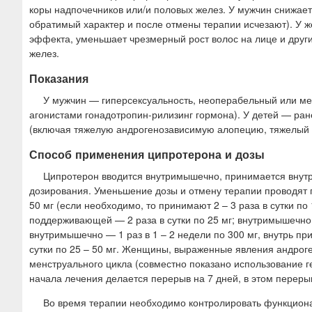
коры надпочечников или/и половых желез. У мужчин снижае
обратимый характер и после отмены терапии исчезают). У 
эффекта, уменьшает чрезмерный рост волос на лице и други
желез.
Показания
У мужчин — гиперсексуальность, неоперабельный или мет
агонистами гонадотропин-рилизинг гормона). У детей — ра
(включая тяжелую андрогенозависимую алопецию, тяжелый 
Способ применения ципротерона и дозы
Ципротерон вводится внутримышечно, принимается внутр
дозирования. Уменьшение дозы и отмену терапии проводят п
50 мг (если необходимо, то принимают 2 – 3 раза в сутки 
поддерживающей — 2 раза в сутки по 25 мг; внутримышечно вв
внутримышечно — 1 раз в 1 – 2 недели по 300 мг, внутрь прин
сутки по 25 – 50 мг. Женщины, выраженные явления андрогени
менструального цикла (совместно показано использование гес
начала лечения делается перерыв на 7 дней, в этом перер
Во время терапии необходимо контролировать функционал