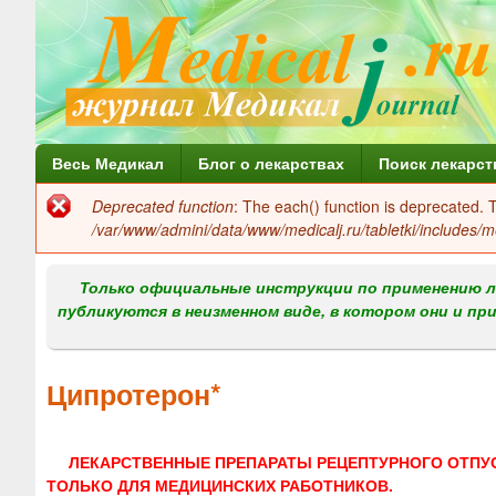
Г
Весь Медикал
Блог о лекарствах
Поиск лекарст
л
Deprecated function
: The each() function is deprecated.
Сообщение
а
/var/www/admini/data/www/medicalj.ru/tabletki/includes/m
об
в
ошибке
Только официальные инструкции по применению л
н
публикуются в неизменном виде, в котором они и пр
о
е
Ципротерон*
м
е
ЛЕКАРСТВЕННЫЕ ПРЕПАРАТЫ РЕЦЕПТУРНОГО ОТПУ
н
ТОЛЬКО ДЛЯ МЕДИЦИНСКИХ РАБОТНИКОВ.