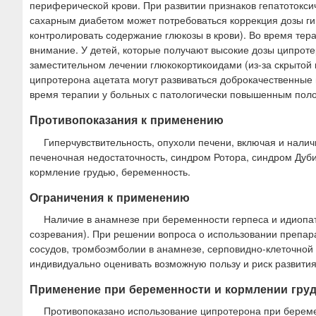
периферической крови. При развитии признаков гепатотокси
сахарным диабетом может потребоваться коррекция дозы ги
контролировать содержание глюкозы в крови). Во время тер
внимание. У детей, которые получают высокие дозы ципроте
заместительном лечении глюкокортикоидами (из-за скрытой 
ципротерона ацетата могут развиваться доброкачественные 
время терапии у больных с патологически повышенным пол
Противопоказания к применению
Гиперчувствительность, опухоли печени, включая и налич
печеночная недостаточность, синдром Ротора, синдром Ду
кормление грудью, беременность.
Ограничения к применению
Наличие в анамнезе при беременности герпеса и идиопат
созревания). При решении вопроса о использовании препар
сосудов, тромбоэмболии в анамнезе, серповидно-клеточной 
индивидуально оценивать возможную пользу и риск развити
Применение при беременности и кормлении гру
Противопоказано использование ципротерона при берем