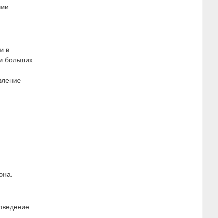
пии
и в
ии больших
вление
она.
оведение