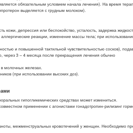
является обязательным условием начала лечения). На время тера
ипротерон выделяется с грудным молоком).
ть кожи, депрессия или беспокойство, усталость, задержка жидкост
 аллергические реакции, изменение массы тела; при использован
нностью и повышенной тактильной чувствительностью сосков), пода
, через 3 – 4 месяца после прекращения лечения обычно
в молочных железах.
ников (при использовании высоких доз).
вами
роральных гипогликемических средствах может измениться.
совместном применении с агонистами гонадотропин-рилизинг горм
шноты, межменструальных кровотечений у женщин. Необходимо пр