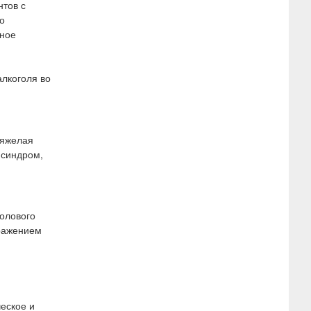
нтов с
о
нное
алкоголя во
тяжелая
 синдром,
полового
оражением
еское и