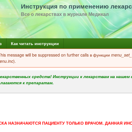
Перейти
Инструкция по применению лекарс
к
Все о лекарствах в журнале Медикал
основному
содержанию
в
Как читать инструкции
 This message will be suppressed on further calls в функции
menu_set_a
enu.inc
).
екарственных средств! Инструкции к лекарствам на нашем 
илагаются к препаратам.
СКА НАЗНАЧАЮТСЯ ПАЦИЕНТУ ТОЛЬКО ВРАЧОМ. ДАННАЯ ИН