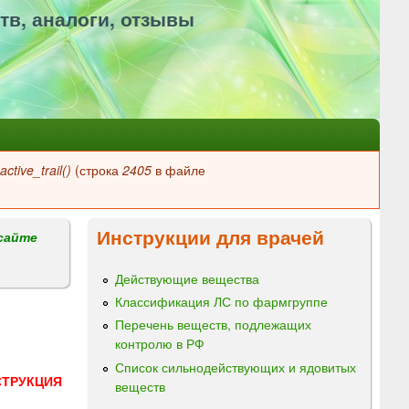
тв, аналоги, отзывы
ctive_trail()
(строка
2405
в файле
Инструкции для врачей
сайте
Действующие вещества
Классификация ЛС по фармгруппе
Перечень веществ, подлежащих
контролю в РФ
Список сильнодействующих и ядовитых
СТРУКЦИЯ
веществ