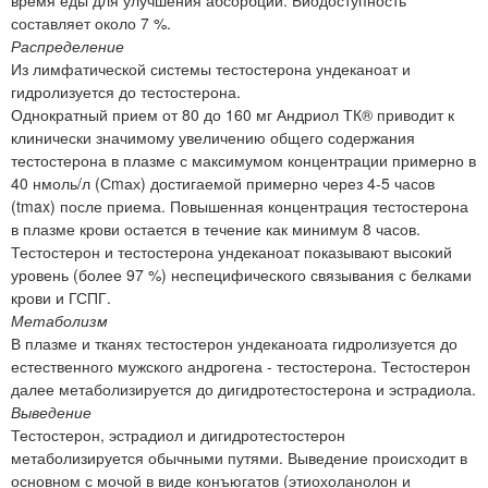
составляет около 7 %.
Распределение
Из лимфатической системы тестостерона ундеканоат и
гидролизуется до тестостерона.
Однократный прием от 80 до 160 мг Андриол ТК® приводит к
клинически значимому увеличению общего содержания
тестостерона в плазме с максимумом концентрации примерно в
40 нмоль/л (Сmах) достигаемой примерно через 4-5 часов
(tmax) после приема. Повышенная концентрация тестостерона
в плазме крови остается в течение как минимум 8 часов.
Тестостерон и тестостерона ундеканоат показывают высокий
уровень (более 97 %) неспецифического связывания с белками
крови и ГСПГ.
Метаболизм
В плазме и тканях тестостерон ундеканоата гидролизуется до
естественного мужского андрогена - тестостерона. Тестостерон
далее метаболизируется до дигидротестостерона и эстрадиола.
Выведение
Тестостерон, эстрадиол и дигидротестостерон
метаболизируется обычными путями. Выведение происходит в
основном с мочой в виде конъюгатов (этиохоланолон и