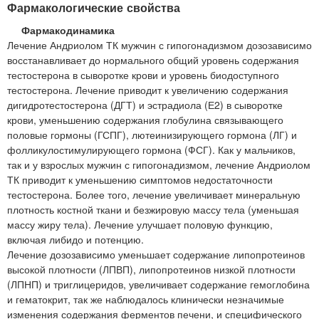
Фармакологические свойства
Фармакодинамика
Лечение Андриолом ТК мужчин с гипогонадизмом дозозависимо
восстанавливает до нормального общий уровень содержания
тестостерона в сыворотке крови и уровень биодоступного
тестостерона. Лечение приводит к увеличению содержания
дигидротестостерона (ДГТ) и эстрадиола (Е2) в сыворотке
крови, уменьшению содержания глобулина связывающего
половые гормоны (ГСПГ), лютеинизирующего гормона (ЛГ) и
фолликулостимулирующего гормона (ФСГ). Как у мальчиков,
так и у взрослых мужчин с гипогонадизмом, лечение Андриолом
ТК приводит к уменьшению симптомов недостаточности
тестостерона. Более того, лечение увеличивает минеральную
плотность костной ткани и безжировую массу тела (уменьшая
массу жиру тела). Лечение улучшает половую функцию,
включая либидо и потенцию.
Лечение дозозависимо уменьшает содержание липопротеинов
высокой плотности (ЛПВП), липопротеинов низкой плотности
(ЛПНП) и триглицеридов, увеличивает содержание гемоглобина
и гематокрит, так же наблюдалось клинически незначимые
изменения содержания ферментов печени, и специфического