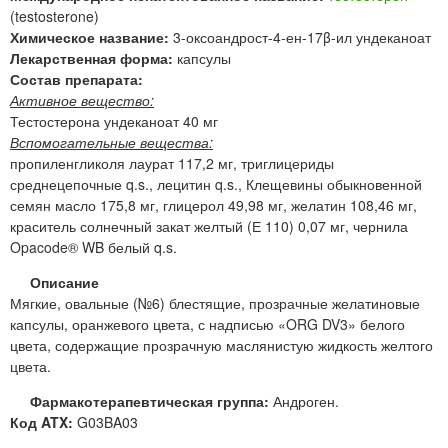
(testosterone)
Химическое название:
3-оксоандрост-4-ен-17β-ил ундеканоат
Лекарственная форма:
капсулы
Состав препарата:
Активное вещество:
Тестостерона ундеканоат 40 мг
Вспомогательные вещества:
пропиленгликоля лаурат 117,2 мг, триглицериды
среднецепочные q.s., лецитин q.s., Клещевины обыкновенной
семян масло 175,8 мг, глицерол 49,98 мг, желатин 108,46 мг,
краситель солнечный закат желтый (Е 110) 0,07 мг, чернила
Opacode® WB белый q.s.
Описание
Мягкие, овальные (№6) блестящие, прозрачные желатиновые
капсулы, оранжевого цвета, с надписью «ORG DV3» белого
цвета, содержащие прозрачную маслянистую жидкость желтого
цвета.
Фармакотерапевтическая группа:
Андроген.
Код ATX:
G03BA03