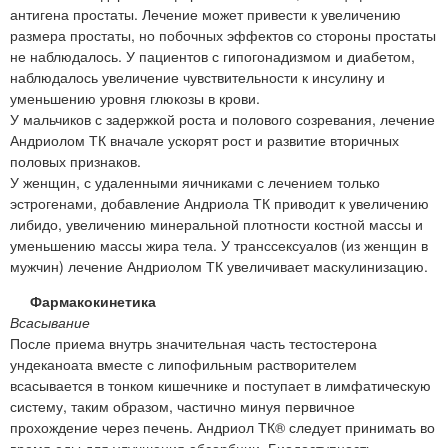
антигена простаты. Лечение может привести к увеличению
размера простаты, но побочных эффектов со стороны простаты
не наблюдалось. У пациентов с гипогонадизмом и диабетом,
наблюдалось увеличение чувствительности к инсулину и
уменьшению уровня глюкозы в крови.
У мальчиков с задержкой роста и полового созревания, лечение
Андриолом ТК вначале ускорят рост и развитие вторичных
половых признаков.
У женщин, с удаленными яичниками с лечением только
эстрогенами, добавление Андриола ТК приводит к увеличению
либидо, увеличению минеральной плотности костной массы и
уменьшению массы жира тела. У транссексуалов (из женщин в
мужчин) лечение Андриолом ТК увеличивает маскулинизацию.
Фармакокинетика
Всасывание
После приема внутрь значительная часть тестостерона
ундеканоата вместе с липофильным растворителем
всасывается в тонком кишечнике и поступает в лимфатическую
систему, таким образом, частично минуя первичное
прохождение через печень. Андриол ТК® следует принимать во
время еды для улучшения абсорбции. Биодоступность