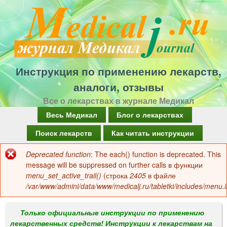
Перейти
к
основному
содержанию
Инструкция по применению лекарств,
аналоги, отзывы
Все о лекарствах в журнале Медикал
Г
Весь Медикал
Блог о лекарствах
л
Поиск лекарств
Как читать инструкции
а
Deprecated function
: The each() function is deprecated. This
Сообщение
в
message will be suppressed on further calls в функции
об
menu_set_active_trail()
(строка
2405
в файле
н
/var/www/admini/data/www/medicalj.ru/tabletki/includes/menu.i
ошибке
о
е
Только официальные инструкции по применению
лекарственных средств! Инструкции к лекарствам на