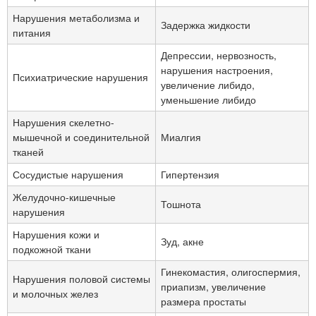
Нарушения метаболизма и
Задержка жидкости
питания
Депрессии, нервозность,
нарушения настроения,
Психиатрические нарушения
увеличение либидо,
уменьшение либидо
Нарушения скелетно-
мышечной и соединительной
Миалгия
тканей
Сосудистые нарушения
Гипертензия
Желудочно-кишечные
Тошнота
нарушения
Нарушения кожи и
Зуд, акне
подкожной ткани
Гинекомастия, олигоспермия,
Нарушения половой системы
приапизм, увеличение
и молочных желез
размера простаты