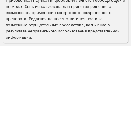
Приведенная научная информация является обобщающей и
п
не может быть использована для принятия решения о
о
возможности применения конкретного лекарственного
препарата. Редакция не несет ответственности за
и
возможные отрицательные последствия, возникшие в
с
результате неправильного использования представленной
информации.
к
а