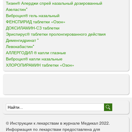
Тизин® Алерджи спрей назальный дозированный
Азеластин*
Виброцил® гель назальный
ФЕНСПИРИД таблетки «Озон»
ДОКСИЛАМИН-СЗ таблетки
Эриспирус® таблетки пролонгированного действия
Дименгидринат *
Левокабастин*
АЛЛЕРГОДИЛ ® капли глазные
Виброцил® капли назальные
ХЛОРОПИРАМИН таблетки «Озон»
Ф
о
© Инструкции к лекарствам в журнале Медикал 2022.
р
Информация по лекарствам предоставлена для