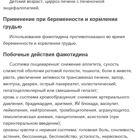
Детский возраст, цирроз печени с печеночной
энцефалопатией.
Применение при беременности и кормлении
грудью
Использование фамотидина противопоказано во время
беременности и кормлении грудью.
Побочные действия фамотидина
Система пищеварения:
снижение аппетита, сухость
слизистой оболочки ротовой полости, тошнота, боли в животе,
рвота, увеличение активности трансаминаз печени, запор,
желтуха, диарея, острый панкреатит, холестатический,
гепатоцеллюлярный или смешанный гепатит;
кровь и система кровообращения:
снижение артериального
давления, брадикардия, аритмия, AV блокада, васкулит,
лейкопения, нейтропения, тромбоцитопения, агранулоцитоз,
гемолитическая анемия, панцитопения, асистолия (при
парентеральном введении);
органы чувств и нервная система:
головная боль, сонливость,
астения, бессонница, беспокойство, усталость, нервозность,