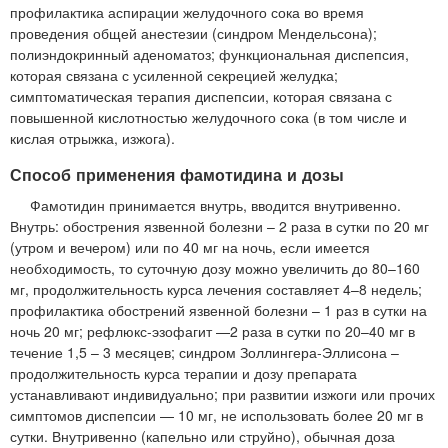
профилактика аспирации желудочного сока во время
проведения общей анестезии (синдром Мендельсона);
полиэндокринный аденоматоз; функциональная диспепсия,
которая связана с усиленной секрецией желудка;
симптоматическая терапия диспепсии, которая связана с
повышенной кислотностью желудочного сока (в том числе и
кислая отрыжка, изжога).
Способ применения фамотидина и дозы
Фамотидин принимается внутрь, вводится внутривенно.
Внутрь: обострения язвенной болезни – 2 раза в сутки по 20 мг
(утром и вечером) или по 40 мг на ночь, если имеется
необходимость, то суточную дозу можно увеличить до 80–160
мг, продолжительность курса лечения составляет 4–8 недель;
профилактика обострений язвенной болезни – 1 раз в сутки на
ночь 20 мг; рефлюкс-эзофагит —2 раза в сутки по 20–40 мг в
течение 1,5 – 3 месяцев; синдром Золлингера-Эллисона –
продолжительность курса терапии и дозу препарата
устанавливают индивидуально; при развитии изжоги или прочих
симптомов диспепсии — 10 мг, не использовать более 20 мг в
сутки. Внутривенно (капельно или струйно), обычная доза