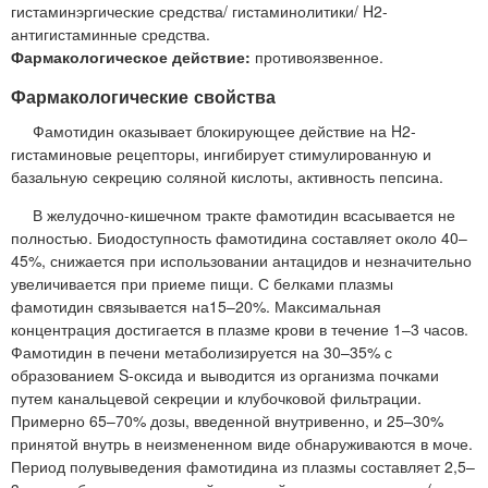
гистаминэргические средства/ гистаминолитики/ H2-
антигистаминные средства.
Фармакологическое действие:
противоязвенное.
Фармакологические свойства
Фамотидин оказывает блокирующее действие на H2-
гистаминовые рецепторы, ингибирует стимулированную и
базальную секрецию соляной кислоты, активность пепсина.
В желудочно-кишечном тракте фамотидин всасывается не
полностью. Биодоступность фамотидина составляет около 40–
45%, снижается при использовании антацидов и незначительно
увеличивается при приеме пищи. С белками плазмы
фамотидин связывается на15–20%. Максимальная
концентрация достигается в плазме крови в течение 1–3 часов.
Фамотидин в печени метаболизируется на 30–35% с
образованием S-оксида и выводится из организма почками
путем канальцевой секреции и клубочковой фильтрации.
Примерно 65–70% дозы, введенной внутривенно, и 25–30%
принятой внутрь в неизмененном виде обнаруживаются в моче.
Период полувыведения фамотидина из плазмы составляет 2,5–