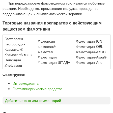
При передозировке фамотидином усиливаются побочные
реакции. Необходимо: промывание желудка, проведение
поддерживающей и симптоматической терапии.
Торговые названия препаратов с действующим
веществом фамотидин
Гастероген
Фамопсин
Фамотидин-ICN
Гастросидин
Фамосан®
Фамотидин-OBL
Квамател®
Фамотел
Фамотидин-АКОС
Квамател® мини
Фамотидин
Фамотидин-Акри®
Пепсидин
Фамотидин ШТАДА
Фамотидин-Апо
Ульфамид
Фармгруппа:
Интермедианты
Гистаминергические средства
Добавить отзыв или комментарий