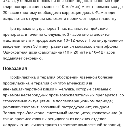
3 часа, у больных с тяжелой почечной недостаточностью (при
клиренсе креатинина меньше 10 мл/мин) может повышаться до
20 часов (поэтому необходима коррекция дозы). Фамотидин
выделяется с грудным молоком и проникает через плаценту.
При приеме внутрь через 1 час начинается действие
препарата, в течение следующих 3 часов оно становится
максимальным и продолжается 10–12 часов. При внутривенном
введении через 30 минут развивается максимальный эффект.
Однократная доза фамотидина (10 и 20 мг) на 10–12 часов
подавляет секрецию.
Показания
Профилактика и терапия обострений язвенной болезни;
профилактика и терапия симптоматических язв
двенадцатиперстной кишки и желудка, которые связаны с
приемом нестероидных противовоспалительных препаратов, со
стрессовыми ситуациями, в послеоперационном периоде;
рефлюкс-эзофагит; эрозивный гастродуоденит; синдром
Золлингера-Эллисона; системный мастоцитоз; кровотечение (а
также профилактика их рецидивов) из верхних отделов
желудочно-кишечного тракта (в составе комплексной терапии);