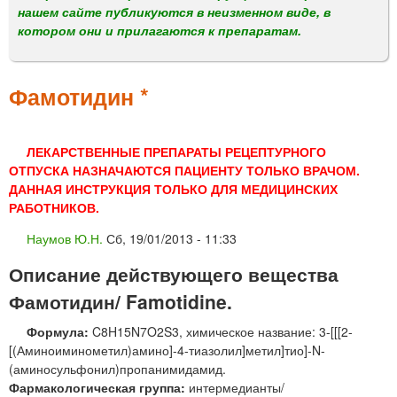
м
нашем сайте публикуются в неизменном виде, в
е
котором они и прилагаются к препаратам.
н
ю
Фамотидин *
ЛЕКАРСТВЕННЫЕ ПРЕПАРАТЫ РЕЦЕПТУРНОГО
ОТПУСКА НАЗНАЧАЮТСЯ ПАЦИЕНТУ ТОЛЬКО ВРАЧОМ.
ДАННАЯ ИНСТРУКЦИЯ ТОЛЬКО ДЛЯ МЕДИЦИНСКИХ
РАБОТНИКОВ.
Наумов Ю.Н.
Сб, 19/01/2013 - 11:33
Описание действующего вещества
Фамотидин/ Famotidine.
Формула:
C8H15N7O2S3, химическое название: 3-[[[2-
[(Аминоиминометил)амино]-4-тиазолил]метил]тио]-N-
(аминосульфонил)пропанимидамид.
Фармакологическая группа:
интермедианты/