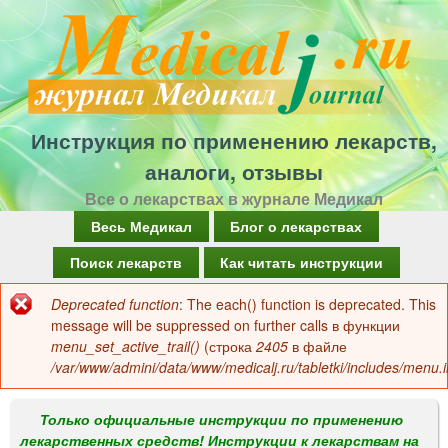
Перейти
к
основному
содержанию
Инструкция по применению лекарств,
аналоги, отзывы
Все о лекарствах в журнале Медикал
Г
Весь Медикал
Блог о лекарствах
л
Поиск лекарств
Как читать инструкции
а
Deprecated function
: The each() function is deprecated. This
Сообщение
в
message will be suppressed on further calls в функции
об
menu_set_active_trail()
(строка
2405
в файле
н
/var/www/admini/data/www/medicalj.ru/tabletki/includes/menu.i
ошибке
о
е
Только официальные инструкции по применению
лекарственных средств! Инструкции к лекарствам на