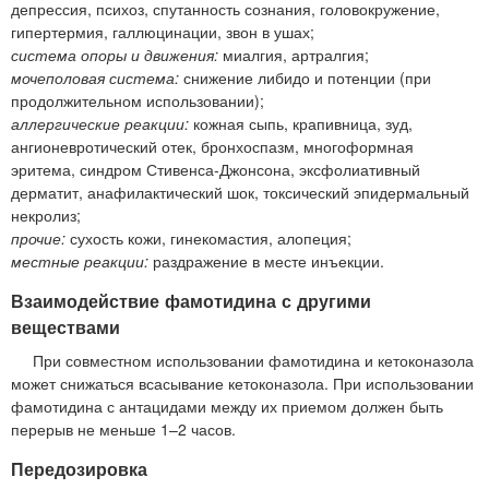
депрессия, психоз, спутанность сознания, головокружение,
гипертермия, галлюцинации, звон в ушах;
система опоры и движения:
миалгия, артралгия;
мочеполовая система:
снижение либидо и потенции (при
продолжительном использовании);
аллергические реакции:
кожная сыпь, крапивница, зуд,
ангионевротический отек, бронхоспазм, многоформная
эритема, синдром Стивенса-Джонсона, эксфолиативный
дерматит, анафилактический шок, токсический эпидермальный
некролиз;
прочие:
сухость кожи, гинекомастия, алопеция;
местные реакции:
раздражение в месте инъекции.
Взаимодействие фамотидина с другими
веществами
При совместном использовании фамотидина и кетоконазола
может снижаться всасывание кетоконазола. При использовании
фамотидина с антацидами между их приемом должен быть
перерыв не меньше 1–2 часов.
Передозировка