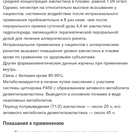
средней концентрации азеластина в плазме, равной 1,09 нг/мл.
Однако, несмотря на относительно высокое всасывание у
пациентов, системное воздействие после интраназального
применения приблизительно в 8 раз ниже, чем после
перорального приема суточной дозы 4,4 мг азеластина
гидрохлорида, являющейся терапевтической пероральной
дозой для лечения аллергического ринита.
Интраназальное применение у пациентов с аллергическим
ринитом вызывает повышение уровня азеластина в плазме
крови по сравнению со здоровыми субъектами.
Другие фармакокинетические данные изучены при применении
внутрь.
Связь с белками крови 80-90%.
Метаболизируется в печени путем окисления с участием
системы цитохрома Р450 с образованием активного метаболита
дезметилазеластина. Выводится в основном почками в виде
неактивных метаболитов.
Период полувыведения (Т1/2) азеластина — около 20 ч, его
активного метаболита дезметилазеластина — около 45 ч.
Показания к применению
— Лечение сезонного и круглогодичного аллергического