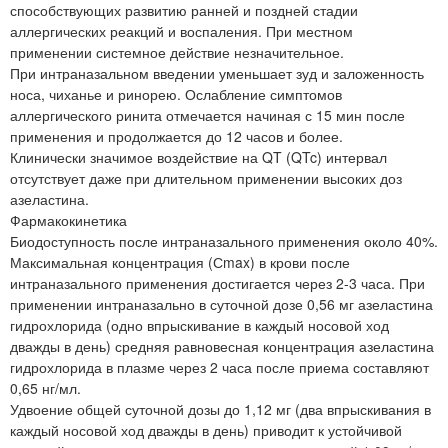
способствующих развитию ранней и поздней стадии
аллергических реакций и воспаления. При местном
применении системное действие незначительное.
При интраназальном введении уменьшает зуд и заложенность
носа, чиханье и ринорею. Ослабление симптомов
аллергического ринита отмечается начиная с 15 мин после
применения и продолжается до 12 часов и более.
Клинически значимое воздействие на QT (QTc) интервал
отсутствует даже при длительном применении высоких доз
азеластина.
Фармакокинетика
Биодоступность после интраназального применения около 40%.
Максимальная концентрация (Сmax) в крови после
интраназального применения достигается через 2-3 часа. При
применении интраназально в суточной дозе 0,56 мг азеластина
гидрохлорида (одно впрыскивание в каждый носовой ход
дважды в день) средняя равновесная концентрация азеластина
гидрохлорида в плазме через 2 часа после приема составляют
0,65 нг/мл.
Удвоение общей суточной дозы до 1,12 мг (два впрыскивания в
каждый носовой ход дважды в день) приводит к устойчивой