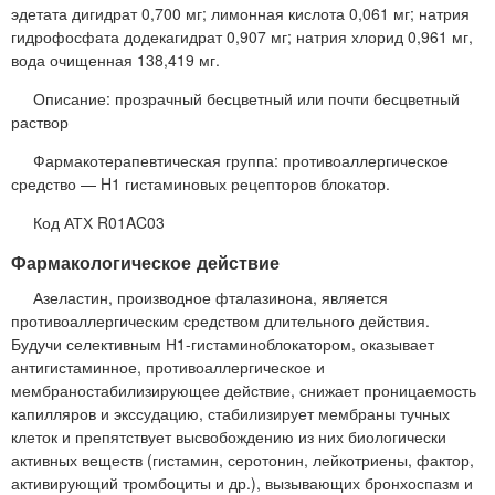
эдетата дигидрат 0,700 мг; лимонная кислота 0,061 мг; натрия
гидрофосфата додекагидрат 0,907 мг; натрия хлорид 0,961 мг,
вода очищенная 138,419 мг.
Описание: прозрачный бесцветный или почти бесцветный
раствор
Фармакотерапевтическая группа: противоаллергическое
средство — H1 гистаминовых рецепторов блокатор.
Код АТХ R01AC03
Фармакологическое действие
Азеластин, производное фталазинона, является
противоаллергическим средством длительного действия.
Будучи селективным Н1-гистаминоблокатором, оказывает
антигистаминное, противоаллергическое и
мембраностабилизирующее действие, снижает проницаемость
капилляров и экссудацию, стабилизирует мембраны тучных
клеток и препятствует высвобождению из них биологически
активных веществ (гистамин, серотонин, лейкотриены, фактор,
активирующий тромбоциты и др.), вызывающих бронхоспазм и