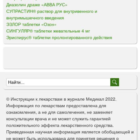
Диазолин драже «АВВА РУС»
СУПРАСТИН® раствор для внутривенного и
внутримышечного введения
ЭЗЛОР таблетки «Озон»
СИНГУЛЯР® таблетки жевательные 4 мг
Эриспирус® таблетки пролонгированного действия
Ф
о
© Инструкции к лекарствам в журнале Медикал 2022.
р
Информация по лекарствам предоставлена для
ознакомления, а не для самолечения, не заменяет
м
консультации врача и не может служить гарантией
а
положительного эффекта лекарственного средства.
Приведенная научная информация является обобщающей и
п
не может быть использована для принятия решения о