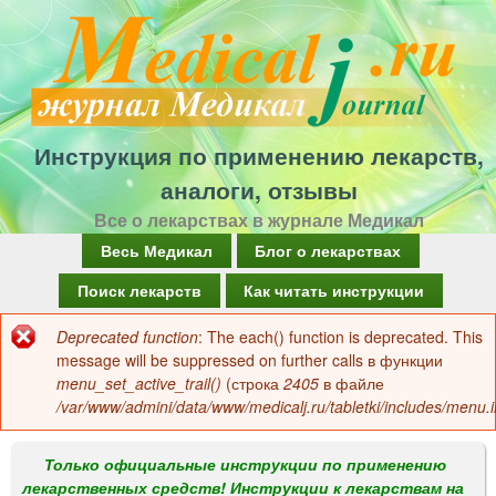
Перейти
к
основному
содержанию
Инструкция по применению лекарств,
аналоги, отзывы
Все о лекарствах в журнале Медикал
Г
Весь Медикал
Блог о лекарствах
л
Поиск лекарств
Как читать инструкции
а
Deprecated function
: The each() function is deprecated. This
Сообщение
в
message will be suppressed on further calls в функции
об
menu_set_active_trail()
(строка
2405
в файле
н
/var/www/admini/data/www/medicalj.ru/tabletki/includes/menu.i
ошибке
о
е
Только официальные инструкции по применению
лекарственных средств! Инструкции к лекарствам на