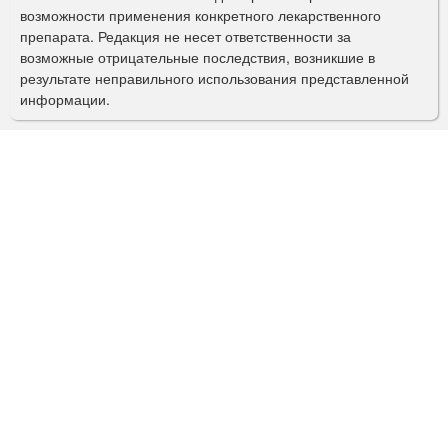
о
возможности применения конкретного лекарственного
препарата. Редакция не несет ответственности за
и
возможные отрицательные последствия, возникшие в
с
результате неправильного использования представленной
информации.
к
а