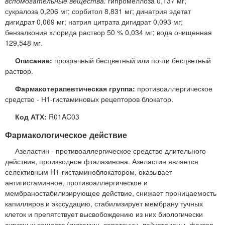
вспомогательные вещества:
гипромеллоза 0,137 мг;
сукралоза 0,206 мг; сорбитол 8,831 мг; динатрия эдетат
дигидрат 0,069 мг; натрия цитрата дигидрат 0,093 мг;
бензалкония хлорида раствор 50 % 0,034 мг; вода очищенная
129,548 мг.
Описание:
прозрачный бесцветный или почти бесцветный
раствор.
Фармакотерапевтическая группа:
противоаллергическое
средство - Н1-гистаминовых рецепторов блокатор.
Код АТХ:
R01AC03
Фармакологическое действие
Азеластин - противоаллергическое средство длительного
действия, производное фталазинона. Азеластин является
селективным H1-гистаминоблокатором, оказывает
антигистаминное, противоаллергическое и
мембраностабилизирующее действие, снижает проницаемость
капилляров и экссудацию, стабилизирует мембрану тучных
клеток и препятствует высвобождению из них биологически
активных веществ (гистамин, серотонин, лейкотриены, фактор,