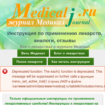
Перейти
к
основному
содержанию
Инструкция по применению лекарств,
аналоги, отзывы
Все о лекарствах в журнале Медикал
Г
Весь Медикал
Блог о лекарствах
л
Поиск лекарств
Как читать инструкции
а
Deprecated function
: The each() function is deprecated. This
Сообщение
в
message will be suppressed on further calls в функции
об
menu_set_active_trail()
(строка
2405
в файле
н
/var/www/admini/data/www/medicalj.ru/tabletki/includes/menu.i
ошибке
о
е
Только официальные инструкции по применению
лекарственных средств! Инструкции к лекарствам на