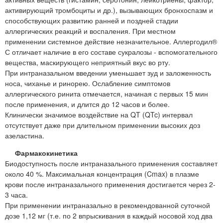
активирующий тромбоциты и др.), вызывающих бронхоспазм и
способствующих развитию ранней и поздней стадии
аллергических реакций и воспаления. При местном
применении системное действие незначительное. Аллергодил®
С отличает наличие в его составе сукралозы - вспомогательного
вещества, маскирующего неприятный вкус во рту.
При интраназальном введении уменьшает зуд и заложенность
носа, чиханье и ринорею. Ослабление симптомов
аллергического ринита отмечается, начиная с первых 15 мин
после применения, и длится до 12 часов и более.
Клинически значимое воздействие на QT (QTc) интервал
отсутствует даже при длительном применении высоких доз
азеластина.
Фармакокинетика
Биодоступность после интраназального применения составляет
около 40 %. Максимальная концентрация (Cmax) в плазме
крови после интраназального применения достигается через 2-
3 часа.
При применении интраназально в рекомендованной суточной
дозе 1,12 мг (т.е. по 2 впрыскивания в каждый носовой ход два