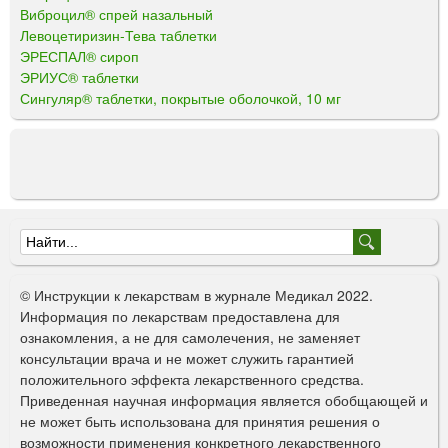
Виброцил® спрей назальный
Левоцетиризин-Тева таблетки
ЭРЕСПАЛ® сироп
ЭРИУС® таблетки
Сингуляр® таблетки, покрытые оболочкой, 10 мг
Ф
о
© Инструкции к лекарствам в журнале Медикал 2022.
р
Информация по лекарствам предоставлена для
ознакомления, а не для самолечения, не заменяет
м
консультации врача и не может служить гарантией
а
положительного эффекта лекарственного средства.
Приведенная научная информация является обобщающей и
п
не может быть использована для принятия решения о
о
возможности применения конкретного лекарственного