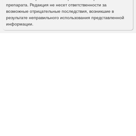
препарата. Редакция не несет ответственности за
и
возможные отрицательные последствия, возникшие в
с
результате неправильного использования представленной
информации.
к
а