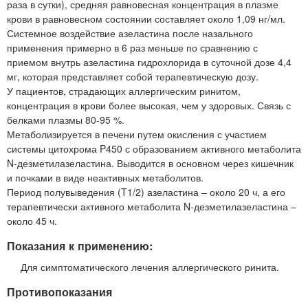
раза в сутки), средняя равновесная концентрация в плазме
крови в равновесном состоянии составляет около 1,09 нг/мл.
Системное воздействие азеластина после назального
применения примерно в 6 раз меньше по сравнению с
приемом внутрь азеластина гидрохлорида в суточной дозе 4,4
мг, которая представляет собой терапевтическую дозу.
У пациентов, страдающих аллергическим ринитом,
концентрация в крови более высокая, чем у здоровых. Связь с
белками плазмы 80-95 %.
Метаболизируется в печени путем окисления с участием
системы цитохрома P450 с образованием активного метаболита
N-дезметилазеластина. Выводится в основном через кишечник
и почками в виде неактивных метаболитов.
Период полувыведения (T1/2) азеластина – около 20 ч, а его
терапевтически активного метаболита N-дезметилазеластина –
около 45 ч.
Показания к применению:
Для симптоматического лечения аллергического ринита.
Противопоказания