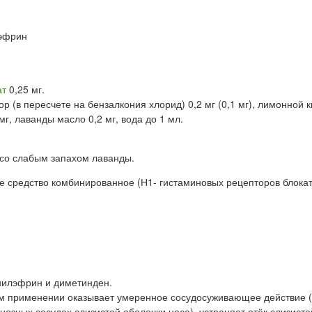
эфрин
ат
0,25 мг.
 (в пересчете на бензалкония хлорид) 0,2 мг (0,1 мг), лимонной 
мг, лаванды масло 0,2 мг, вода до 1 мл.
 со слабым запахом лаванды.
 средство комбинированное (Н1- гистаминовых рецепторов блокат
илэфрин и диметинден.
 применении оказывает умеренное сосудосуживающее действие (
зных сосудах слизистой оболочки носа), устраняет отёк слизисто