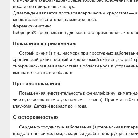
носа и его придаточных пазух.
Диметинден является противоаллергическим средством — ан
мерцательного эпителия слизистой носа.
Фармакокинетика
Виброцил® предназначен для местного применения, и его ак
Показания к применению
Острый ринит (в т.ч., насморк при простудных заболевани
хронический ринит; острый и хронический синусит; острый ср
хирургическим вмешательствам в области носа и устранение
вмешательств в этой области.
Противопоказания
Повышенная чувствительность к фенилэфрину, диметинде
числе, со зловонным отделяемым — озена). Прием ингибит
глаукома. Детский возраст до 1 года.
С осторожностью
Сердечно-сосудистые заболевания (артериальная гиперте
предстательной железы, сахарный диабет, обструкция шейк