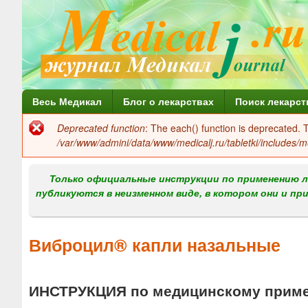
Г
Весь Медикал
Блог о лекарствах
Поиск лекарст
л
Deprecated function
: The each() function is deprecated.
Сообщение
а
/var/www/admini/data/www/medicalj.ru/tabletki/includes/m
об
в
ошибке
Только официальные инструкции по применению л
н
публикуются в неизменном виде, в котором они и пр
о
е
Виброцил® капли назальные
м
е
ИНСТРУКЦИЯ по медицинскому примен
н