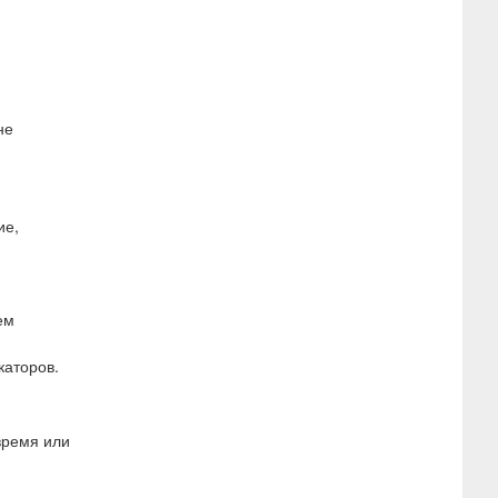
не
ие,
ем
аторов.
время или