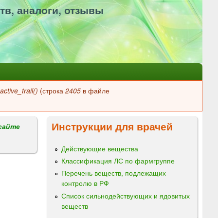
тв, аналоги, отзывы
ctive_trail()
(строка
2405
в файле
Инструкции для врачей
сайте
Действующие вещества
Классификация ЛС по фармгруппе
Перечень веществ, подлежащих
контролю в РФ
Список сильнодействующих и ядовитых
веществ