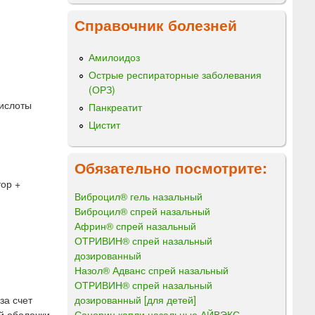
Справочник болезней
Амилоидоз
Острые респираторные заболевания
(ОРЗ)
кислоты
Панкреатит
Цистит
Обязательно посмотрите:
ор +
Виброцил® гель назальный
Виброцил® спрей назальный
Африн® спрей назальный
ОТРИВИН® спрей назальный
дозированный
Назол® Адванс спрей назальный
ОТРИВИН® спрей назальный
дозированный [для детей]
за счет
Санорин капли назальные АЙВЭКС
й оболочки