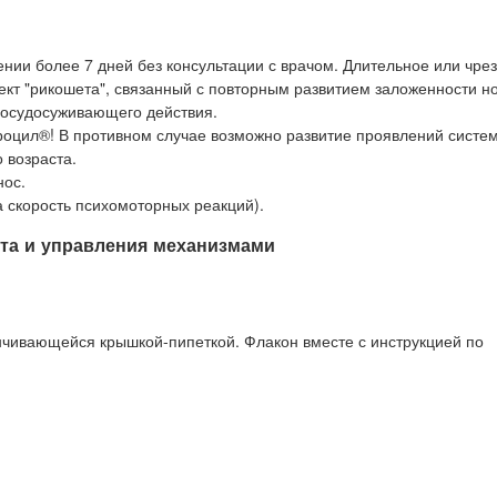
нии более 7 дней без консультации с врачом. Длительное или чре
т "рикошета", связанный с повторным развитием заложенности н
 сосудосуживающего действия.
оцил®! В противном случае возможно развитие проявлений систе
 возраста.
нос.
а скорость психомоторных реакций).
та и управления механизмами
инчивающейся крышкой-пипеткой. Флакон вместе с инструкцией по