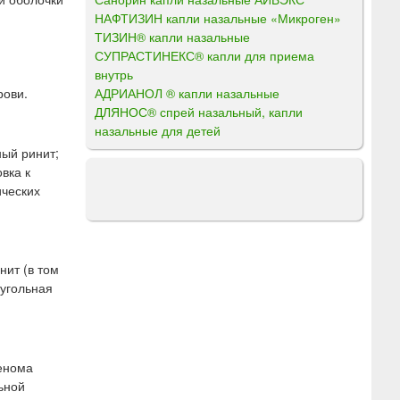
НАФТИЗИН капли назальные «Микроген»
ТИЗИН® капли назальные
СУПРАСТИНЕКС® капли для приема
внутрь
АДРИАНОЛ ® капли назальные
рови.
ДЛЯНОС® спрей назальный, капли
назальные для детей
ный ринит;
вка к
ических
ит (в том
угольная
денома
ьной