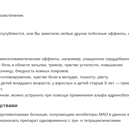
кровотечение.
усугубляются, или Вы заметили любые другие побочные эффекты, 
симпатомиметические эффекты, например, учащенное сердцебиен
оль в области затылка, тремор, чувство усталости, повышение
онницу, бледность кожных покровов.
оловокружение, чувство боли в желудке, тошноту, рвоту.
 детей младшего возраста; у взрослых и детей старше 6 лет — при
т.
ном, можно устранить при помощи применения альфа-адреноблок
дствами
 противопоказан больным, получающим ингибиторы МАО в данное 
назначать препарат одновременно с три- и тетрациклическими