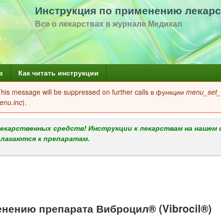
Перейти
Инструкция по применению лекарс
к
Все о лекарствах в журнале Медикал
основному
содержанию
в
Как читать инструкции
 This message will be suppressed on further calls в функции
menu_set_a
enu.inc
).
екарственных средств! Инструкции к лекарствам на нашем 
илагаются к препаратам.
ению препарата Виброцил® (Vibrocil®)