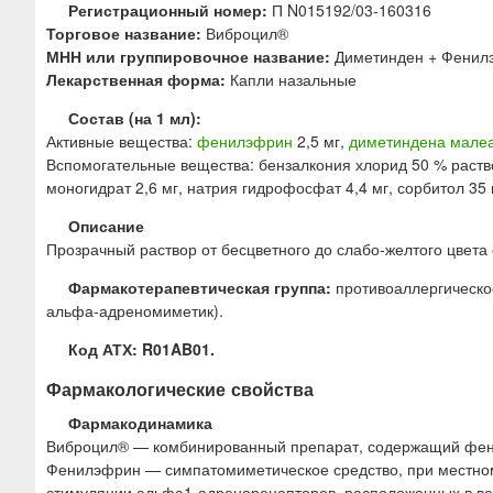
ю
Регистрационный номер:
П N015192/03-160316
Торговое название:
Виброцил®
МНН или группировочное название:
Диметинден + Фенил
Лекарственная форма:
Капли назальные
Состав (на 1 мл):
Активные вещества:
фенилэфрин
2,5 мг,
диметиндена мале
Вспомогательные вещества: бензалкония хлорид 50 % раствор
моногидрат 2,6 мг, натрия гидрофосфат 4,4 мг, сорбитол 35 
Описание
Прозрачный раствор от бесцветного до слабо-желтого цвета
Фармакотерапевтическая группа:
противоаллергическое
альфа-адреномиметик).
Код АТХ: R01AB01.
Фармакологические свойства
Фармакодинамика
Виброцил® — комбинированный препарат, содержащий фен
Фенилэфрин — симпатомиметическое средство, при местном
стимуляции альфа1-адренорецепторов, расположенных в вено