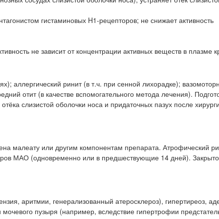
тагонистом гистаминовых H1-рецепторов; не снижает активность
тивность не зависит от концентрации активных веществ в плазме к
ях); аллергический ринит (в т.ч. при сенной лихорадке); вазомотор
едний отит (в качестве вспомогательного метода лечения). Подгото
 отёка слизистой оболочки носа и придаточных пазух после хирург
на малеату или другим компонентам препарата. Атрофический рин
оров МАО (одновременно или в предшествующие 14 дней). Закрыто
нзия, аритмии, генерализованный атеросклероз), гипертиреоз, а
и мочевого пузыря (например, вследствие гипертрофии предстател