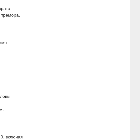
арата
 тремора,
емя
оловы
м.
00, включая