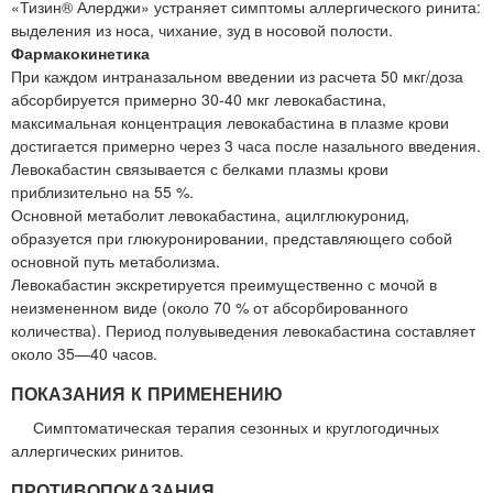
«Тизин® Алерджи» устраняет симптомы аллергического ринита:
выделения из носа, чихание, зуд в носовой полости.
Фармакокинетика
При каждом интраназальном введении из расчета 50 мкг/доза
абсорбируется примерно 30-40 мкг левокабастина,
максимальная концентрация левокабастина в плазме крови
достигается примерно через 3 часа после назального введения.
Левокабастин связывается с белками плазмы крови
приблизительно на 55 %.
Основной метаболит левокабастина, ацилглюкуронид,
образуется при глюкуронировании, представляющего собой
основной путь метаболизма.
Левокабастин экскретируется преимущественно с мочой в
неизмененном виде (около 70 % от абсорбированного
количества). Период полувыведения левокабастина составляет
около 35—40 часов.
ПОКАЗАНИЯ К ПРИМЕНЕНИЮ
Симптоматическая терапия сезонных и круглогодичных
аллергических ринитов.
ПРОТИВОПОКАЗАНИЯ