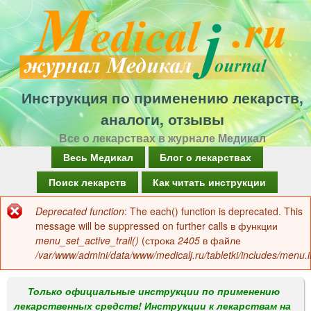
Перейти
к
основному
содержанию
Инструкция по применению лекарств,
аналоги, отзывы
Все о лекарствах в журнале Медикал
Г
Весь Медикал
Блог о лекарствах
л
Поиск лекарств
Как читать инструкции
а
Deprecated function
: The each() function is deprecated. This
Сообщение
в
message will be suppressed on further calls в функции
об
menu_set_active_trail()
(строка
2405
в файле
н
/var/www/admini/data/www/medicalj.ru/tabletki/includes/menu.i
ошибке
о
е
Только официальные инструкции по применению
лекарственных средств! Инструкции к лекарствам на