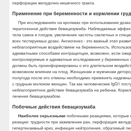
перфорации желудочно-кишечного тракта.
Применение при беременности и кормлении гру
При исследованиях на кроликах при использовании дозах, 
тератогенное действие бевацизумаба. Наблюдаемые эффек
тела самок и плодов, увеличение частоты скелетных и спец
всех тестируемых дозах. Ангиогенез - это важный этап разв
неблагоприятным воздействием на беременность. Использо
адекватными способами контрацепции, возможно, если ожи
контролируемые и адекватные исследования у беременных 
должны быть проинформированы о его длительном воздейств
возможном влиянии на плод. Женщинам и мужчинам детород
полугода после его отмены необходимо применять надежны
с грудным молоком женщин. Так как человеческие IgG1 пост
неблагоприятное действие бевацизумаба на ребенка. Кормл
лечения бевацизумабом.
Побочные действия бевацизумаба
Наиболее серьезными
побочными реакциями, которые 
реакции: трудности при заживлении ран, перфорация желуд
гипертензивный криз, инфекция нейтропения, обратимый ле