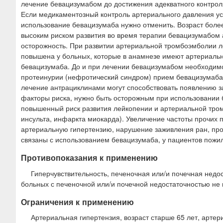
лечение бевацизумабом до достижения адекватного контрол
Если медикаментозный контроль артериального давления уст
использование бевацизумаба нужно отменить. Возраст боле
высоким риском развития во время терапии бевацизумабом 
осторожность. При развитии артериальной тромбоэмболии л
повышена у больных, которые в анамнезе имеют артериальну
бевацизумаба. До и при лечении бевацизумабом необходимо
протеинурии (нефротический синдром) прием бевацизумаба н
лечение антрациклинами могут способствовать появлению з
факторы риска, нужно быть осторожным при использовании 
повышенный риск развития лейкопении и артериальной тром
инсульта, инфаркта миокарда). Увеличение частоты прочих
артериальную гипертензию, нарушение заживления ран, про
связаны с использованием бевацизумаба, у пациентов пожил
Противопоказания к применению
Гиперчувствительность, печеночная или/и почечная недост
больных с печеночной или/и почечной недостаточностью не 
Ограничения к применению
Артериальная гипертензия, возраст старше 65 лет, арте