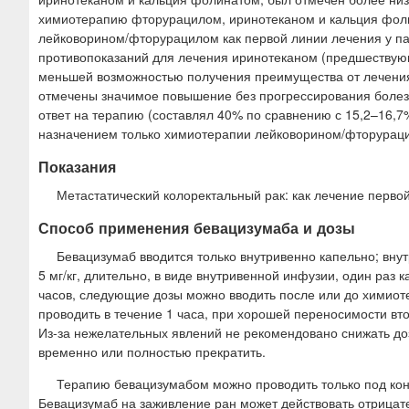
химиотерапию фторурацилом, иринотеканом и кальция фолин
лейковорином/фторурацилом как первой линии лечения у па
противопоказаний для лечения иринотеканом (предшествующ
меньшей возможностью получения преимущества от лечения 
отмечены значимое повышение без прогрессирования болезн
ответ на терапию (составлял 40% по сравнению с 15,2–16,
назначением только химиотерапии лейковорином/фторурацил
Показания
Метастатический колоректальный рак: как лечение перв
Способ применения бевацизумаба и дозы
Бевацизумаб вводится только внутривенно капельно; вну
5 мг/кг, длительно, в виде внутривенной инфузии, один раз
часов, следующие дозы можно вводить после или до химиот
проводить в течение 1 часа, при хорошей переносимости вт
Из-за нежелательных явлений не рекомендовано снижать д
временно или полностью прекратить.
Терапию бевацизумабом можно проводить только под кон
Бевацизумаб на заживление ран может действовать отрицате