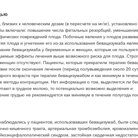
дью
близких к человеческим дозам (в пересчете на мг/кг), установлено
ты включали: повышение числа фетальных резорбций, уменьшени
ифических повреждений плода. Побочные явления у плодов развив
ития плода и угнетение его из-за использования бевацизумаба явля
вание бевацизумаба у беременных и женщин, которые не пользуют
даемые эффекты лечения выше возможного риска для плода. Стро
женщин отсутствуют. Пациенты, которые прекратили терапию бева
ии после окончания лечения (период полувыведения около 20 сут
ного возраста при терапии бевацизумабом и как минимум в течен
е методы контрацепции. Нет информации о том, выделяется ли б
упают в грудное молоко, то потенциально возможно выделения и
ение грудью не рекомендуется как минимум в течение полугода п
наблюдались у пациентов, использовавших бевацизумаб, были сл
очно-кишечного тракта, артериальная тромбоэмболия, кровоизлиян
йкоэнцефалопатический синдром, застойная сердечная недостаточ