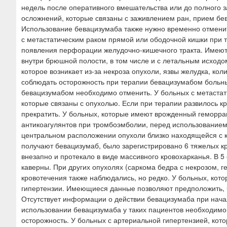
недель после оперативного вмешательства или до полного 
осложнений, которые связаны с заживлением ран, прием бе
Использование бевацизумаба также нужно временно отменит
с метастатическим раком прямой или ободочной кишки при 
появления перфорации желудочно-кишечного тракта. Имеют
внутри брюшной полости, в том числе и с летальным исходо
которое возникает из-за некроза опухоли, язвы желудка, ко
соблюдать осторожность при терапии бевацизумабом боль
бевацизумабом необходимо отменить. У больных с метастат
которые связаны с опухолью. Если при терапии развилось к
прекратить. У больных, которые имеют врожденный геморра
антикоагулянтов при тромбоэмболии, перед использованием
центральном расположении опухоли близко находящейся с 
получают бевацизумаб, было зарегистрировано 6 тяжелых кр
внезапно и протекало в виде массивного кровохарканья. В 
каверны. При других опухолях (саркома бедра с некрозом, 
кровотечения также наблюдались, но редко. У больных, кот
гипертензии. Имеющиеся данные позволяют предположить, ч
Отсутствует информации о действии бевацизумаба при нача
использовании бевацизумаба у таких пациентов необходимо
осторожность. У больных с артериальной гипертензией, кот