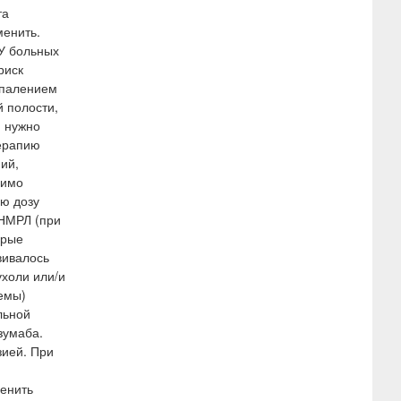
та
менить.
У больных
риск
спалением
й полости,
, нужно
ерапию
ий,
димо
ую дозу
 НМРЛ (при
орые
вивалось
ухоли или/и
темы)
льной
зумаба.
зией. При
менить