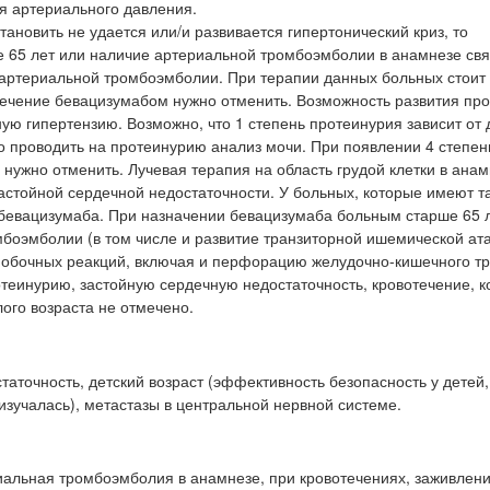
я артериального давления.
ановить не удается или/и развивается гипертонический криз, то
е 65 лет или наличие артериальной тромбоэмболии в анамнезе свя
артериальной тромбоэмболии. При терапии данных больных стоит
ечение бевацизумабом нужно отменить. Возможность развития пр
ю гипертензию. Возможно, что 1 степень протеинурия зависит от 
 проводить на протеинурию анализ мочи. При появлении 4 степен
ужно отменить. Лучевая терапия на область грудой клетки в анам
астойной сердечной недостаточности. У больных, которые имеют т
бевацизумаба. При назначении бевацизумаба больным старше 65 
боэмболии (в том числе и развитие транзиторной ишемической ата
 побочных реакций, включая и перфорацию желудочно-кишечного тр
теинурию, застойную сердечную недостаточность, кровотечение, 
ого возраста не отмечено.
аточность, детский возраст (эффективность безопасность у детей, 
изучалась), метастазы в центральной нервной системе.
риальная тромбоэмболия в анамнезе, при кровотечениях, заживлени