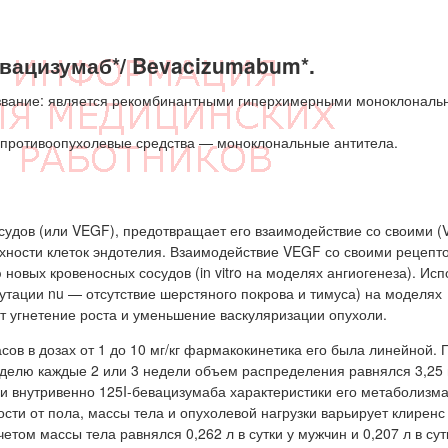
вацизумаб*/ Bevacizumabum*.
вание: является рекомбинантными гиперхимерными моноклональ
 противоопухолевые средства — моноклональные антитела.
судов (или VEGF), предотвращает его взаимодействие со своими 
рхности клеток эндотелия. Взаимодействие VEGF со своими рецепт
вых кровеносных сосудов (in vitro на моделях ангиогенеза). Ис
тации nu — отсутствие шерстяного покрова и тимуса) на моделях
т угнетение роста и уменьшение васкуляризации опухоли.
сов в дозах от 1 до 10 мг/кг фармакокинетика его была линейной. 
неделю каждые 2 или 3 недели объем распределения равнялся 3,25 и
и внутривенно 125I-бевацизумаба характеристики его метаболизм
сти от пола, массы тела и опухолевой нагрузки варьирует клиренс
том массы тела равнялся 0,262 л в сутки у мужчин и 0,207 л в сут