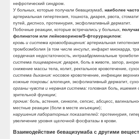
нефротический синдром.
У больных, которые получали бевацизумаб,
наиболее част
артериальная гипертензия, тошнота, диарея, рвота, стомати
путей, диспноэ, протеинурия, эксфолиативный дерматит.
Побочные реакции, которые встречались у больных,
получа
фолинатом или лейковорином/5-фторурацилом
:
кровь и система кровообращения:
артериальная гипотензия
тромбоэмболия (в том числе инсульт, инфаркт миокарда, тр
сердечная недостаточность, интраабдоминальные тромботич
система пищеварения:
диарея, боль в животе, запор, аноре
снижение массы тела, колит, ректальное кровотечение, сухос
система дыхания:
носовое кровотечение, инфекции верхних
кожные покровы:
алопеция, эксфолиативный дерматит, сухос
органы чувств и нервная система:
головная боль, ишемия с
зрительной функции;
прочие:
боль, астения, синкопе, сепсис, абсцесс, вагинальн
местные реакции (боли в месте инъекции);
нарушения лабораторных показателей:
протеинурия, гипе
увеличение уровня щелочной фосфатазы в крови.
Взаимодействие бевацизумаба с другими вещес