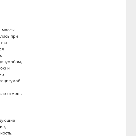
е массы
ались при
ется
ся
го
цизумабом,
ок) и
ие
евацизумаб
осле отмены
едующие
ие,
ность,