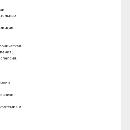
ии,
ательных
альция
хроническая
пения;
испепсия,
шение
яичников,
сфатемия и