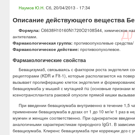
ю
Наумов Ю.Н.
Сб, 20/04/2013 - 17:34
Описание действующего вещества Бе
Формула:
C6638H10160N1720O2108S44, химическое наз
антителами.
Фармакологическая группа:
противоопухолевые средства/
Фармакологическое действие:
противоопухолевое.
Фармакологические свойства
Бевацизумаб, связываясь с фактором роста эндотелия со
рецепторами (KDR и Flt-1), которые располагаются на пове
вызывает пролиферацию клеток эндотелия и формированию но
бевацизумаба у мышей с мутацией nu (основные признаки му
ксенотрансплантата раковой опухоли прямой кишки вызывае
При введении бевацизумаба внутривенно в течение 1,5 ча
применении бевацизумаба в дозах от 1 до 10 мг/кг 1 раз в 
мужчин и женщин соответственно. При однократном введени
аналогичными характеристикам природного IgG1. В зависимо
бевацизумаба. Клиренс бевацизумаба при коррекции доз с уче