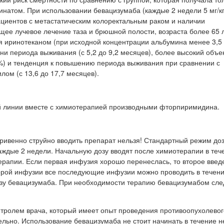
атом. При использовании бевацизумаба (каждые 2 недели 5 мг/кг
циентов с метастатическим колоректальным раком и наличии
ее лучевое лечение таза и брюшной полости, возраста более 65 л
иринотеканом (при исходной концентрации альбумина менее 3,5 
и периода выживания (с 5,2 до 9,2 месяцев), более высокий объе
7%) и тенденция к повышению периода выживания при сравнении с
ом (с 13,6 до 17,7 месяцев).
ой линии вместе с химиотерапией производными фторпиримидина.
тривенно струйно вводить препарат нельзя! Стандартный режим до
 каждые 2 недели. Начальную дозу вводят после химиотерапии в теч
ерапии. Если первая инфузия хорошо перенеслась, то второе вве
орой инфузии все последующие инфузии можно проводить в течение
озу бевацизумаба. При необходимости терапию бевацизумабом сле
тролем врача, который имеет опыт проведения противоопухолевог
льно. Использование бевацизумаба не стоит начинать в течение 