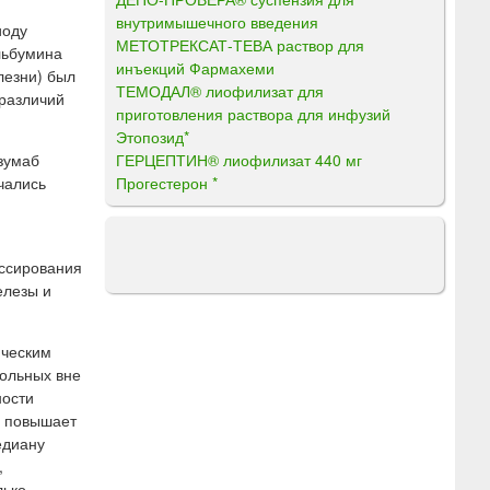
внутримышечного введения
иоду
МЕТОТРЕКСАТ-ТЕВА раствор для
льбумина
инъекций Фармахеми
лезни) был
ТЕМОДАЛ® лиофилизат для
 различий
приготовления раствора для инфузий
Этопозид*
ГЕРЦЕПТИН® лиофилизат 440 мг
зумаб
Прогестерон *
чались
ессирования
елезы и
ическим
больных вне
ности
м повышает
едиану
,
лько