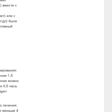
) вместе с
ет) или с
г/дл) были
ктивный
зирования:
ение 1,5
дение можно
 0,5 часа.
дует
о лечения.
не меньше 4