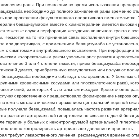
заживления раны. При появлении во время использования препара
вацизумаба необходимо до полного заживления раны временно от
ь при проведении факультативного оперативного вмешательства. 
терапии бевацизумабом вместе с химиотерапией имеется высокий 
ся тяжелые случаи перфорации желудочно-кишечного тракта с во
м. Несмотря на то что причинная связь воспаления внутри брюшно
лита или дивертикула, с применением бевацизумаба не установлена
ным с симптомами внутрибрюшного воспаления. При перфорации т
ическим колоректальным раком увеличен риск развития кровотечен
ровотечение 3 или 4 степени тяжести, прием бевацизумаба необхо
гический диатез, приобретенную коагулопатию или получают полн
 бевацизумаба необходимо соблюдать осторожность. У больных с
крупными кровеносными сосудами или плоскоклеточном раке), кот
овотечений, из которых 4 с летальным исходом. Кровотечение раз
5 случаях кровотечению предшествовало формирование некроза оп
гепатома с метастатическим поражением центральной нервной сис
орые получали бевацизумаб, повышалась частота развития артериа
то развитие артериальной гипертензии не связано с дозой беваци
ле терапии у больных с неконтролируемой артериальной гипертен
 постоянно контролировать артериальное давление и проявлять
орая требует лекарственного лечения, рекомендуется временно от