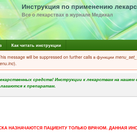
Перейти
Инструкция по применению лекарс
к
Все о лекарствах в журнале Медикал
основному
содержанию
в
Как читать инструкции
 This message will be suppressed on further calls в функции
menu_set_a
enu.inc
).
екарственных средств! Инструкции к лекарствам на нашем 
илагаются к препаратам.
СКА НАЗНАЧАЮТСЯ ПАЦИЕНТУ ТОЛЬКО ВРАЧОМ. ДАННАЯ ИН