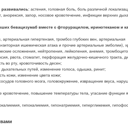
о развивались
: астения, головная боль, боль различной локализац
т, анорексия, запор, носовое кровотечение, инфекции верхних дых
вших бевацизумаб вместе с фторурацилом, иринотеканом и к
, артериальная гипертензия, тромбоз глубоких вен, артериальная
анзиторная ишемическая атака и прочие артериальные эмболии), 
еские осложнения, нейтропения, лейкопения, анемия, тромбоцито
ксия, рвота, стоматит, перфорация желудочно-кишечного тракта, д
ть во рту, кровоточивость десен;
 дыхательных путей, изменение голоса, одышка, ринит;
ть кожи, изменение цвета кожи;
осудов головного мозга, головокружение, извращение вкуса, нару
ое кровотечение, повышение температуры тела, угасание функции 
ркалиемия, гипокалиемия, гипонатриемия, гипергликемия, гипофо
твами