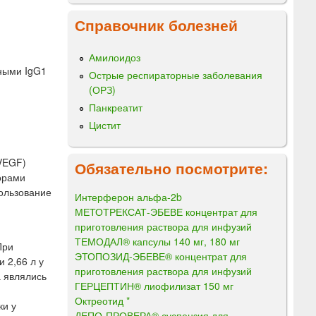
Справочник болезней
Амилоидоз
ными IgG1
Острые респираторные заболевания
(ОРЗ)
Панкреатит
Цистит
(VEGF)
Обязательно посмотрите:
орами
пользование
Интерферон альфа-2b
МЕТОТРЕКСАТ-ЭБЕВЕ концентрат для
приготовления раствора для инфузий
ТЕМОДАЛ® капсулы 140 мг, 180 мг
При
ЭТОПОЗИД-ЭБЕВЕ® концентрат для
 2,66 л у
приготовления раствора для инфузий
а являлись
ГЕРЦЕПТИН® лиофилизат 150 мг
Октреотид *
ки у
ДЕПО-ПРОВЕРА® суспензия для