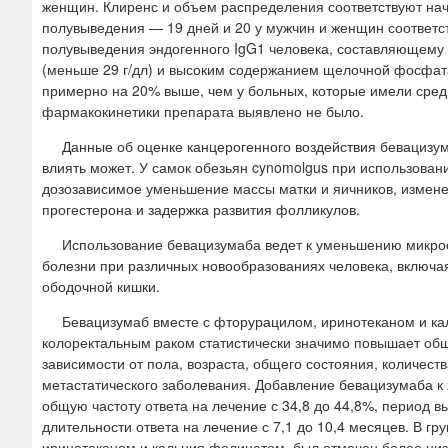
женщин. Клиренс и объем распределения соответствуют на
полувыведения — 19 дней и 20 у мужчин и женщин соответ
полувыведения эндогенного IgG1 человека, составляющему 
(меньше 29 г/дл) и высоким содержанием щелочной фосфата
примерно на 20% выше, чем у больных, которые имели сред
фармакокинетики препарата выявлено не было.
Данные об оценке канцерогенного воздействия бевацизум
влиять может. У самок обезьян cynomolgus при использовани
дозозависимое уменьшение массы матки и яичников, измене
прогестерона и задержка развития фолликулов.
Использование бевацизумаба ведет к уменьшению микро
болезни при различных новообразованиях человека, включа
ободочной кишки.
Бевацизумаб вместе с фторурацилом, иринотеканом и ка
колоректальным раком статистически значимо повышает общи
зависимости от пола, возраста, общего состояния, количес
метастатического заболевания. Добавление бевацизумаба 
общую частоту ответа на лечение с 34,8 до 44,8%, период в
длительности ответа на лечение с 7,1 до 10,4 месяцев. В г
иринотеканом и кальция фолинатом, был отмечен более низк