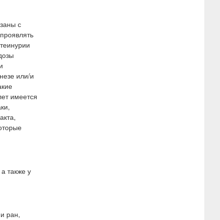
заны с
 проявлять
отеинурии
дозы
и
незе или/и
акие
лет имеется
ки,
акта,
которые
а также у
и ран,