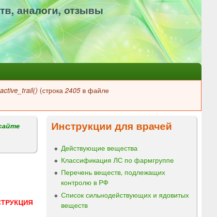
тв, аналоги, отзывы
ctive_trail()
(строка
2405
в файле
Инструкции для врачей
сайте
Действующие вещества
Классификация ЛС по фармгруппе
Перечень веществ, подлежащих
контролю в РФ
Список сильнодействующих и ядовитых
СТРУКЦИЯ
веществ