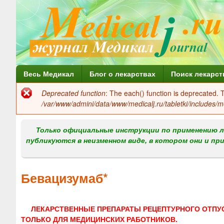
Г
Весь Медикал
Блог о лекарствах
Поиск лекарст
л
Deprecated function
: The each() function is deprecated.
Сообщение
а
/var/www/admini/data/www/medicalj.ru/tabletki/includes/m
об
в
ошибке
Только официальные инструкции по применению л
н
публикуются в неизменном виде, в котором они и пр
о
е
Бевацизумаб*
м
е
ЛЕКАРСТВЕННЫЕ ПРЕПАРАТЫ РЕЦЕПТУРНОГО ОТПУ
н
ТОЛЬКО ДЛЯ МЕДИЦИНСКИХ РАБОТНИКОВ.