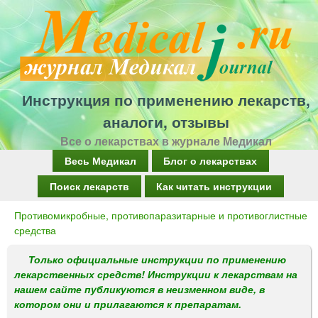
Перейти
к
основному
содержанию
Инструкция по применению лекарств,
аналоги, отзывы
Все о лекарствах в журнале Медикал
Г
Весь Медикал
Блог о лекарствах
л
Поиск лекарств
Как читать инструкции
а
Противомикробные, противопаразитарные и противоглистные
Вы
в
средства
здесь
н
Только официальные инструкции по применению
о
лекарственных средств! Инструкции к лекарствам на
нашем сайте публикуются в неизменном виде, в
е
котором они и прилагаются к препаратам.