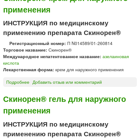
применения
ИНСТРУКЦИЯ по медицинскому
применению препарата Скинорен®
Регистрационный номер:
П N014589/01-260814
Торговое название:
Скинорен®
Международное непатентованное название:
азелаиновая
кислота
Лекарственная форма:
крем для наружного применения
Подробнее
о
Добавить отзыв или комментарий
С
к
Скинорен® гель для наружного
и
применения
н
о
р
ИНСТРУКЦИЯ по медицинскому
е
применению препарата Скинорен®
н