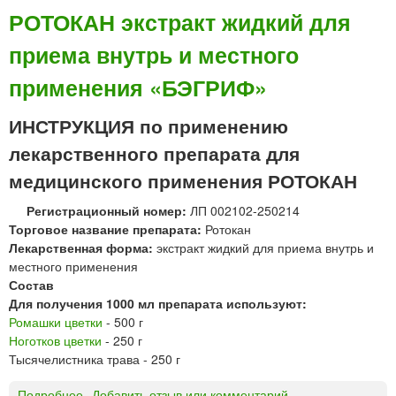
а
о
ц
РОТОКАН экстракт жидкий для
с
м
е
т
приема внутрь и местного
а
в
в
ш
т
о
применения «БЭГРИФ»
к
и
р
и
ч
«
ИНСТРУКЦИЯ по применению
а
е
Б
п
с
лекарственного препарата для
о
т
к
р
медицинского применения РОТОКАН
е
а
и
ч
я
с
Регистрационный номер:
ЛП 002102-250214
н
ф
о
Торговое название препарата:
Ротокан
о
а
в
Лекарственная форма:
экстракт жидкий для приема внутрь и
й
б
с
местного применения
ц
р
к
Состав
в
и
и
Для получения 1000 мл препарата используют:
е
к
й
Ромашки цветки
- 500 г
т
а
з
Ноготков цветки
- 250 г
к
»
а
Тысячелистника трава - 250 г
и
в
Подробнее
о
Добавить отзыв или комментарий
о