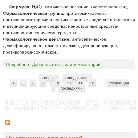
н
Формула:
H
O
, химическое название: гидрогенпероксид.
2
2
о
Фармакологическая группа:
противомикробные,
г
противопаразитарные и противоглистные средства/ антисептики
о
и дезинфицирующие средства; нейротропные средства/
п
противопаркинсонические средства.
р
Фармакологическое действие:
антисептическое,
и
дезинфицирующее, гемостатическое, дезодорирующее,
м
противопаркинсоническое.
е
н
Подробнее
о
Добавить отзыв или комментарий
е
В
н
о
« первая
‹ предыдущая
…
С
и
4
5
д
6
7
8
9
10
11
12
…
следующая
я
›
последняя »
о
т
Х
р
р
е
о
м
д
а
о
а
н
ф
п
а
и
е
р
р
Инструкции для врачей