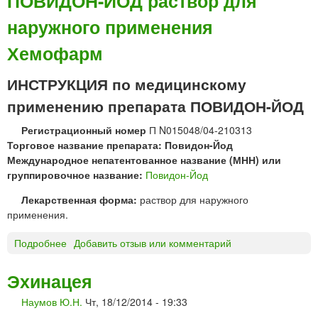
ПОВИДОН-ЙОД раствор для
в
д
в
наружного применения
и
л
»
д
я
Хемофарм
о
п
н
р
ИНСТРУКЦИЯ по медицинскому
-
и
й
е
применению препарата ПОВИДОН-ЙОД
о
м
д
а
Регистрационный номер
П N015048/04-210313
в
Торговое название препарата: Повидон-Йод
н
Международное непатентованное название (МНН) или
у
группировочное название:
Повидон-Йод
т
Лекарственная форма:
раствор для наружного
р
применения.
ь
и
Подробнее
о
Добавить отзыв или комментарий
м
П
е
О
Эхинацея
с
В
т
Наумов Ю.Н.
Чт, 18/12/2014 - 19:33
И
н
Д