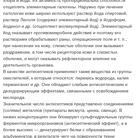
отщеплять элементарные галогены. Наружно при лечении
патологии кожи широко используют раствор йода спиртовой,
раствор Люголя (содержат элементарный йод) и йодоформ,
йодинол и др. (отщепляют молекулярный йод). Элементарный
йод оказывает противомикробное действие и поэтому его
растворами обрабатывают раны, операционное поле и т. п.;
при нанесении на кожу, слизистые оболочки они вызывают
раздражение, в том числе рецепторов кожи и слизистых
оболочек, и могут оказывать рефлекторное влияние на
деятельность организма.
В качестве антисептиков применяют также вещества из группы
окислителей, к которым относятся: перекись водорода, калия
перманганат и др. Они обладают слабым антисептическим и
дезодорирующим эффектами, связанными с освобождением
кислорода.
Значительное число антисептиков представлено соединениями
(солями) металлов (препараты висмута, цинка, свинца). В
низких концентрациях они блокируют сульфгидрильные группы
ферментов микроорганизмов (антисептический эффект), а в
более высоких — денатурируют белки с образованием
альбуминатов, в результате чего на поверхности ткани