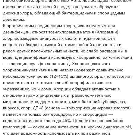
окисления только в кислой среде, в результате образуется
диоксид хлора, обладающий бактерицидным и спорацидным
действием.
К органическим соединениям хлора, используемым для
дезинфекции, относят тозилхлорамид натрия (Хлорамин),
хлорпроизводные циануровых кислот и гидантоина. Эти
вещества обладают высокой антимикробной активностью и
рядом других положительных качеств, но слабо растворимы в
воде. Для дезинфекции используют, как правило, их композиции
— хлорацин, сульфохлорантин-Д. Хлорцин (включает
хлоризоцианурат калия или натрия) содержит сравнительно
небольшое количество (12–15%) активного хлора, что позволяет
применять его не только в лечебно-профилактических
учреждениях, но и дома. Хлорцин обладает активностью в
отношении грамотрицательных и грамположительных
микроорганизмов, дерматофитов, микобактерий туберкулеза,
вирусов, спор. ДП−2 (основа — трихлоризоциануровая кислота)
является не только бактерицидом, но и спороцидом —
содержит активного хлора до 45%. Положительное свойство
композиций — сохранение активности в широком диапазоне рН,
что дает возможность использовать их при различной