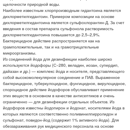
щелочности природной воды.
Наиболее известным хлорпроизводным гидантоина является
дихлорметилгидантоин. Примером композиции на основе
дихлорметилгидантоина является сульфохлорантин-Д. За счет
введения в состав препарата сульфонола растворимость
дихлорметилгидантоина повышается до 2,5–2,9%.
Бактерицидное действие распространяется как на
грамположительные, так и на грамотрицательные
микроорганизмы.
Из соединений йода для дезинфекции наиболее широко
используются йодофоры (С−280, веладин, иозан, супердип,
дайазан и др.) — комплекс йода и носителя, представляющего
собой высокомолекулярное соединение и ПАВ. Выраженное
бактерицидное, туберкулоцидное, фунгицидное, вирулоцидное,
спороцидное действие йодофоров обуславливает применение
этих веществ в основном в качестве антисептиков и очень
ограниченно — для дезинфекции отдельных объектов. Из
йодофоров известны йодопирон и йодонат, носителями йода в
которых являются соответственно поливинилпирролидон и
сульфонат, повидон-йод (содержит 1% активного йода). Для
обеззараживания рук медицинского персонала на основе