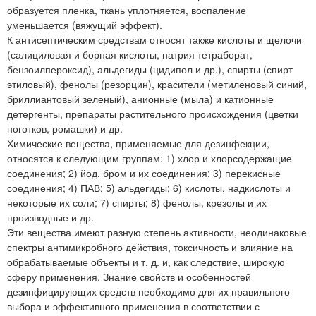
образуется пленка, ткань уплотняется, воспаление
уменьшается (вяжущий эффект).
К антисептическим средствам относят также кислоты и щелочи
(салициловая и борная кислоты, натрия тетраборат,
бензоилпероксид), альдегиды (цидипол и др.), спирты (спирт
этиловый), фенолы (резорцин), красители (метиленовый синий,
бриллиантовый зеленый), анионные (мыла) и катионные
детергенты, препараты растительного происхождения (цветки
ноготков, ромашки) и др.
Химические вещества, применяемые для дезинфекции,
относятся к следующим группам: 1) хлор и хлорсодержащие
соединения; 2) йод, бром и их соединения; 3) перекисные
соединения; 4) ПАВ; 5) альдегиды; 6) кислоты, надкислоты и
некоторые их соли; 7) спирты; 8) фенолы, крезолы и их
производные и др.
Эти вещества имеют разную степень активности, неодинаковые
спектры антимикробного действия, токсичность и влияние на
обрабатываемые объекты и т. д. и, как следствие, широкую
сферу применения. Знание свойств и особенностей
дезинфицирующих средств необходимо для их правильного
выбора и эффективного применения в соответствии с