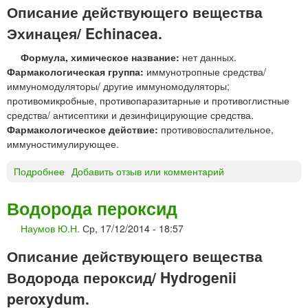
о
Описание действующего вещества
О
г
Н
Эхинацея/ Echinacea.
о
-
п
Формула, химическое название:
нет данных.
Й
р
Фармакологическая группа:
иммунотропные средства/
О
и
иммуномодуляторы/ другие иммуномодуляторы;
Д
м
противомикробные, противопаразитарные и противоглистные
р
е
средства/ антисептики и дезинфицирующие средства.
а
н
Фармакологическое действие:
противовоспалительное,
с
е
иммуностимулирующее.
т
н
в
и
Подробнее
о
Добавить отзыв или комментарий
о
я
Э
р
«
х
д
Водорода пероксид
Б
и
л
Э
Наумов Ю.Н.
Ср, 17/12/2014 - 18:57
н
я
Г
а
н
Р
Описание действующего вещества
ц
а
И
е
Водорода пероксид/ Hydrogenii
р
Ф
я
у
»
peroxydum.
ж