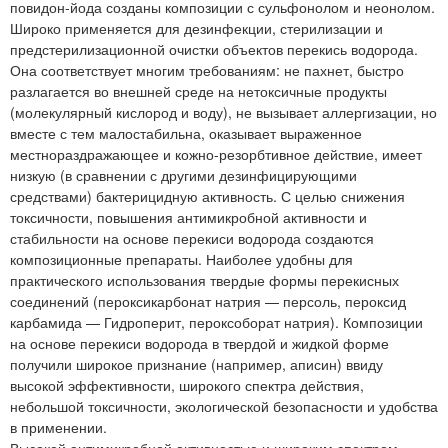
повидон-йода созданы композиции с сульфонолом и неонолом.
Широко применяется для дезинфекции, стерилизации и
предстерилизационной очистки объектов перекись водорода.
Она соответствует многим требованиям: не пахнет, быстро
разлагается во внешней среде на нетоксичные продукты
(молекулярный кислород и воду), не вызывает аллергизации, но
вместе с тем малостабильна, оказывает выраженное
местнораздражающее и кожно-резорбтивное действие, имеет
низкую (в сравнении с другими дезинфицирующими
средствами) бактерицидную активность. С целью снижения
токсичности, повышения антимикробной активности и
стабильности на основе перекиси водорода создаются
композиционные препараты. Наиболее удобны для
практического использования твердые формы перекисных
соединений (пероксикарбонат натрия — персоль, пероксид
карбамида — Гидроперит, пероксоборат натрия). Композиции
на основе перекиси водорода в твердой и жидкой форме
получили широкое признание (например, аписин) ввиду
высокой эффективности, широкого спектра действия,
небольшой токсичности, экологической безопасности и удобства
в применении.
Высокой антимикробной активностью и широким спектром