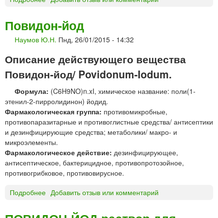
Р
д
О
м
Повидон-йод
Т
е
Наумов Ю.Н.
Пнд, 26/01/2015 - 14:32
О
д
К
и
Описание действующего вещества
А
ц
Н
и
Повидон-йод/ Povidonum-Iodum.
э
н
Формула:
(C6H9NO)n.xI, химическое название: поли(1-
к
с
этенил-2-пирролидинон) йодид.
с
к
Фармакологическая группа:
противомикробные,
т
и
противопаразитарные и противоглистные средства/ антисептики
р
х
и дезинфицирующие средства; метаболики/ макро- и
а
п
микроэлементы.
к
р
Фармакологическое действие:
дезинфицирующее,
т
е
антисептическое, бактерицидное, противопротозойное,
ж
п
противогрибковое, противовирусное.
и
а
д
р
Подробнее
о
Добавить отзыв или комментарий
к
а
П
и
т
о
й
о