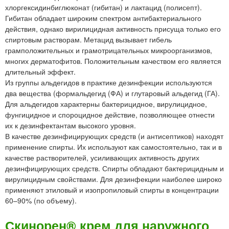
хлоргексидинбиглюконат (гибитан) и лактацид (полисепт).
Гибитан обладает широким спектром антибактериального
действия, однако вирилицидная активность присуща только его
спиртовым растворам. Метацид вызывает гибель
грамположительных и грамотрицательных микроорганизмов,
многих дерматофитов. Положительным качеством его является
длительный эффект.
Из группы альдегидов в практике дезинфекции используются
два вещества (формальдегид (ФА) и глутаровый альдегид (ГА).
Для альдегидов характерны бактерицидное, вирулицидное,
фунгицидное и спороцидное действие, позволяющее отнести
их к дезинфектантам высокого уровня.
В качестве дезинфицирующих средств (и антисептиков) находят
применение спирты. Их используют как самостоятельно, так и в
качестве растворителей, усиливающих активность других
дезинфицирующих средств. Спирты обладают бактерицидным и
вирулицидным свойствами. Для дезинфекции наиболее широко
применяют этиловый и изопропиловый спирты в концентрации
60–90% (по объему).
Скинорен® крем для наружного