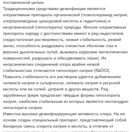
поставленной целью.
Традиционными средствами дезинфекции являются
хлорактивные препараты органической (тозилхлорамид натрия,
хлорпроизводные циануровой кислоты и гидантоина) и
неорганической (гипохлориты) природы. Многие хлорактивные
препараты наряду с достоинствами имеют и ряд недостатков
(недостаточная растворимость, низкая стабильность, резкий
запах, способность раздражать слизистые оболочки глаз и
верхних дыхательных путей, вызывать коррозию металлических
поверхностей, разрушать и обесцвечивать ткани). Из
неорганических соединений хлора крайне низкой
стабильностью отличается гипохлорит натрия (NaOCl).
Повысить стабильность его растворов удается добавлением
силиката натрия и сульфонола, силиката натрия и уксусной
кислоты или ее солей, цитраля и других веществ. Ряд
зарубежных фирм предлагает твердые формы гипохлорита
натрия, наиболее стабильным из которых является пентагидрат
гипохлорита натрия.
Известна высокая дезинфицирующая активность хлора. На ее
основе создан специальный препарат, представляющий собой
бинарную смесь хлорита натрия и кислоты, в отличие от
гипохлоритов хлориты щелочных металлов обладают свойством