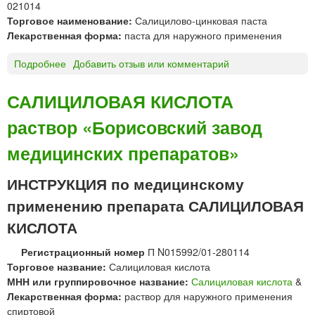
л
021014
н
я
Торговое наименование:
Салицилово-цинковая паста
е
н
Лекарственная форма:
паста для наружного применения
н
а
и
р
Подробнее
о
Добавить отзыв или комментарий
я
у
С
ж
А
САЛИЦИЛОВАЯ КИСЛОТА
н
Л
о
раствор «Борисовский завод
И
г
Ц
медицинских препаратов»
о
И
п
Л
ИНСТРУКЦИЯ по медицинскому
р
О
и
В
применению препарата САЛИЦИЛОВАЯ
м
О
КИСЛОТА
е
-
н
Ц
Регистрационный номер
П N015992/01-280114
е
И
Торговое название:
Салициловая кислота
н
Н
МНН или группировочное название:
Салициловая кислота
&
и
К
Лекарственная форма:
раствор для наружного применения
я
О
спиртовой
В