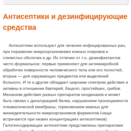
м
е
Антисептики и дезинфицирующие
н
средства
ю
Антисептики используют для лечения инфицированных ран,
при поражении микроорганизмами кожных покровов и
слизистых оболочек и др. Их отличие от т.н. дезинфектантов
чисто формальное: первые применяют для антимикробной
обработки поверхности человеческого тела или его полостей,
вторые — для окружающих предметов или выделений
больного. И те и другие обладают широким спектром действия и
активны в отношении бактерий, бацилл, простейших, грибов.
Механизм действия разных препаратов неодинаков и может
быть связан с денатурацией белка, нарушением проницаемости
плазматической мембраны, торможением важных для
жизнедеятельности микроорганизмов ферментов (чаще
встречается при низких концентрациях антисептиков).
Галогенсодержащие антисептики представлены препаратами
хлора и йода. Их активность пропорциональна способности