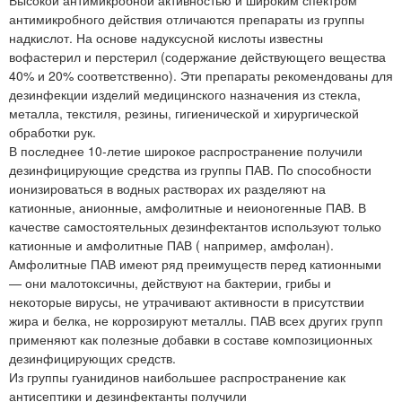
антимикробного действия отличаются препараты из группы
надкислот. На основе надуксусной кислоты известны
вофастерил и перстерил (содержание действующего вещества
40% и 20% соответственно). Эти препараты рекомендованы для
дезинфекции изделий медицинского назначения из стекла,
металла, текстиля, резины, гигиенической и хирургической
обработки рук.
В последнее 10-летие широкое распространение получили
дезинфицирующие средства из группы ПАВ. По способности
ионизироваться в водных растворах их разделяют на
катионные, анионные, амфолитные и неионогенные ПАВ. В
качестве самостоятельных дезинфектантов используют только
катионные и амфолитные ПАВ ( например, амфолан).
Амфолитные ПАВ имеют ряд преимуществ перед катионными
— они малотоксичны, действуют на бактерии, грибы и
некоторые вирусы, не утрачивают активности в присутствии
жира и белка, не коррозируют металлы. ПАВ всех других групп
применяют как полезные добавки в составе композиционных
дезинфицирующих средств.
Из группы гуанидинов наибольшее распространение как
антисептики и дезинфектанты получили