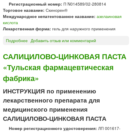
®
Регистрационный номер:
П N014589/02-280814
к
Торговое название:
Скинорен®
р
Международное непатентованное название:
азелаиновая
е
кислота
м
Лекарственная форма:
гель для наружного применения
д
л
Подробнее
о
Добавить отзыв или комментарий
я
С
н
к
САЛИЦИЛОВО-ЦИНКОВАЯ ПАСТА
а
и
р
«Тульская фармацевтическая
н
у
о
ж
фабрика»
р
н
е
о
ИНСТРУКЦИЯ по применению
н
г
®
лекарственного препарата для
о
г
п
медицинского применения
е
р
л
САЛИЦИЛОВО-ЦИНКОВАЯ ПАСТА
и
ь
м
д
Номер регистрационного удостоверения:
ЛП 001617-
е