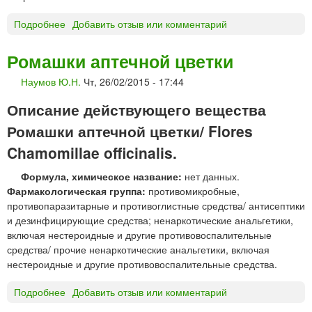
А
Подробнее
о
Добавить отзыв или комментарий
Я
С
П
А
Ромашки аптечной цветки
А
Л
С
Наумов Ю.Н.
Чт, 26/02/2015 - 17:44
И
Т
Ц
А
Описание действующего вещества
И
«
Л
Ромашки аптечной цветки/ Flores
Т
О
у
Chamomillae officinalis.
В
л
А
ь
Формула, химическое название:
нет данных.
Я
с
Фармакологическая группа:
противомикробные,
К
к
противопаразитарные и противоглистные средства/ антисептики
И
а
и дезинфицирующие средства; ненаркотические анальгетики,
С
я
включая нестероидные и другие противовоспалительные
Л
ф
средства/ прочие ненаркотические анальгетики, включая
О
а
нестероидные и другие противовоспалительные средства.
Т
р
А
Подробнее
о
Добавить отзыв или комментарий
м
р
Р
а