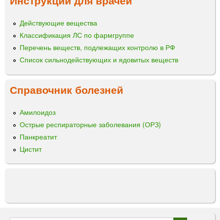
ц
м
о
ы
к
Действующие вещества
с
Классификация ЛС по фармгруппе
и
д
Перечень веществ, подлежащих контролю в РФ
Список сильнодействующих и ядовитых веществ
Справочник болезней
Амилоидоз
Острые респираторные заболевания (ОРЗ)
Панкреатит
Цистит