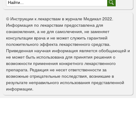
Ф
о
© Инструкции к лекарствам в журнале Медикал 2022.
р
Информация по лекарствам предоставлена для
ознакомления, а не для самолечения, не заменяет
м
консультации врача и не может служить гарантией
а
положительного эффекта лекарственного средства.
Приведенная научная информация является обобщающей и
п
не может быть использована для принятия решения о
о
возможности применения конкретного лекарственного
препарата. Редакция не несет ответственности за
и
возможные отрицательные последствия, возникшие в
с
результате неправильного использования представленной
информации.
к
а