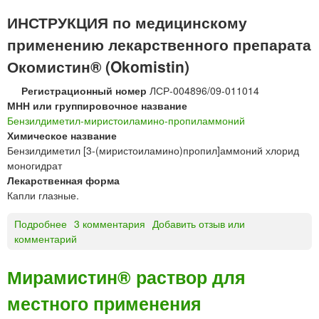
Е
ИНСТРУКЦИЯ по медицинскому
К
применению лекарственного препарата
И
С
Окомистин® (Okomistin)
Ь
В
Регистрационный номер
ЛСР-004896/09-011014
О
МНН или группировочное название
Д
Бензилдиметил-миристоиламино-пропиламмоний
О
Химическое название
Р
Бензилдиметил [3-(миристоиламино)пропил]аммоний хлорид
О
моногидрат
Д
Лекарственная форма
А
Капли глазные.
р
а
Подробнее
о
3 комментария
Добавить отзыв или
с
комментарий
О
т
к
в
о
Мирамистин® раствор для
о
м
р
местного применения
и
«
с