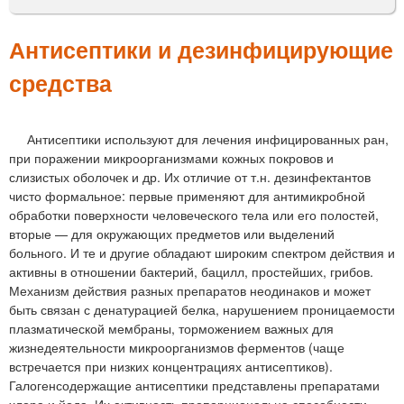
м
е
Антисептики и дезинфицирующие
н
средства
ю
Антисептики используют для лечения инфицированных ран,
при поражении микроорганизмами кожных покровов и
слизистых оболочек и др. Их отличие от т.н. дезинфектантов
чисто формальное: первые применяют для антимикробной
обработки поверхности человеческого тела или его полостей,
вторые — для окружающих предметов или выделений
больного. И те и другие обладают широким спектром действия и
активны в отношении бактерий, бацилл, простейших, грибов.
Механизм действия разных препаратов неодинаков и может
быть связан с денатурацией белка, нарушением проницаемости
плазматической мембраны, торможением важных для
жизнедеятельности микроорганизмов ферментов (чаще
встречается при низких концентрациях антисептиков).
Галогенсодержащие антисептики представлены препаратами
хлора и йода. Их активность пропорциональна способности