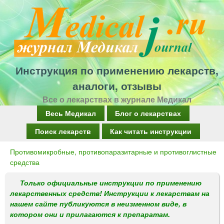
Перейти
к
основному
содержанию
Инструкция по применению лекарств,
аналоги, отзывы
Все о лекарствах в журнале Медикал
Г
Весь Медикал
Блог о лекарствах
л
Поиск лекарств
Как читать инструкции
а
Противомикробные, противопаразитарные и противоглистные
Вы
в
средства
здесь
н
Только официальные инструкции по применению
о
лекарственных средств! Инструкции к лекарствам на
нашем сайте публикуются в неизменном виде, в
е
котором они и прилагаются к препаратам.