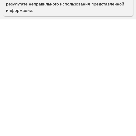
с
результате неправильного использования представленной
информации.
к
а