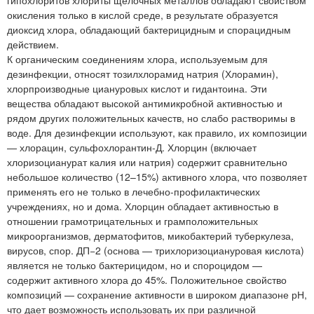
окисления только в кислой среде, в результате образуется
диоксид хлора, обладающий бактерицидным и спорацидным
действием.
К органическим соединениям хлора, используемым для
дезинфекции, относят тозилхлорамид натрия (Хлорамин),
хлорпроизводные циануровых кислот и гидантоина. Эти
вещества обладают высокой антимикробной активностью и
рядом других положительных качеств, но слабо растворимы в
воде. Для дезинфекции используют, как правило, их композиции
— хлорацин, сульфохлорантин-Д. Хлорцин (включает
хлоризоцианурат калия или натрия) содержит сравнительно
небольшое количество (12–15%) активного хлора, что позволяет
применять его не только в лечебно-профилактических
учреждениях, но и дома. Хлорцин обладает активностью в
отношении грамотрицательных и грамположительных
микроорганизмов, дерматофитов, микобактерий туберкулеза,
вирусов, спор. ДП−2 (основа — трихлоризоциануровая кислота)
является не только бактерицидом, но и спороцидом —
содержит активного хлора до 45%. Положительное свойство
композиций — сохранение активности в широком диапазоне рН,
что дает возможность использовать их при различной