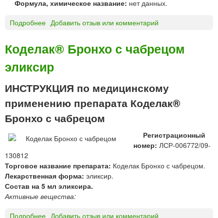
Формула, химическое название:
нет данных.
а
б
Подробнее
о
Добавить отзыв или комментарий
л
Т
е
и
Коделак® Бронхо с чабрецом
т
м
к
эликсир
ь
и
я
д
н
ИНСТРУКЦИЯ по медицинскому
л
а
применению препарата Коделак®
я
п
р
о
Бронхо с чабрецом
а
л
с
Регистрационный
з
с
номер:
ЛСР-006772/09-
у
а
130812
ч
с
Торговое название препарата:
Коделак Бронхо с чабрецом.
е
ы
Лекарственная форма:
эликсир.
г
в
Состав на 5 мл эликсира.
о
а
Активные вещества:
т
н
р
и
Подробнее
о
Добавить отзыв или комментарий
а