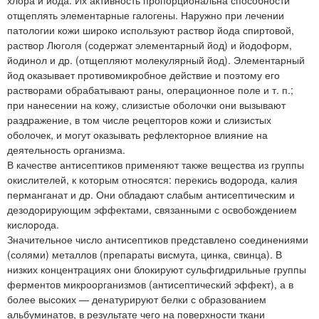
отщеплять элементарные галогены. Наружно при лечении
патологии кожи широко используют раствор йода спиртовой,
раствор Люголя (содержат элементарный йод) и йодоформ,
йодинол и др. (отщепляют молекулярный йод). Элементарный
йод оказывает противомикробное действие и поэтому его
растворами обрабатывают раны, операционное поле и т. п.;
при нанесении на кожу, слизистые оболочки они вызывают
раздражение, в том числе рецепторов кожи и слизистых
оболочек, и могут оказывать рефлекторное влияние на
деятельность организма.
В качестве антисептиков применяют также вещества из группы
окислителей, к которым относятся: перекись водорода, калия
перманганат и др. Они обладают слабым антисептическим и
дезодорирующим эффектами, связанными с освобождением
кислорода.
Значительное число антисептиков представлено соединениями
(солями) металлов (препараты висмута, цинка, свинца). В
низких концентрациях они блокируют сульфгидрильные группы
ферментов микроорганизмов (антисептический эффект), а в
более высоких — денатурируют белки с образованием
альбуминатов, в результате чего на поверхности ткани