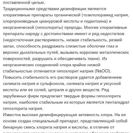
поставленной целью.
Традиционными средствами дезинфекции являются
хлорактивные препараты органической (тозилхлорамид натрия,
хлорпроизводные циануровой кислоты и гидантоина) и
неорганической (гипохлориты) природы. Многие хлорактивные
препараты наряду с достоинствами имеют и ряд недостатков
(недостаточная растворимость, низкая стабильность, резкий
запах, способность раздражать слизистые оболочки глаз и
верхних дыхательных путей, вызывать коррозию металлических
поверхностей, разрушать и обесцвечивать ткани). Из
неорганических соединений хлора крайне низкой
стабильностью отличается гипохлорит натрия (NaOCl).
Повысить стабильность его растворов удается добавлением
силиката натрия и сульфонола, силиката натрия и уксусной
кислоты или ее солей, цитраля и других веществ. Ряд
зарубежных фирм предлагает твердые формы гипохлорита
натрия, наиболее стабильным из которых является пентагидрат
гипохлорита натрия.
Известна высокая дезинфицирующая активность хлора. На ее
основе создан специальный препарат, представляющий собой
бинарную смесь хлорита натрия и кислоты, в отличие от
гипохлоритов хлориты щелочных металлов обладают свойством