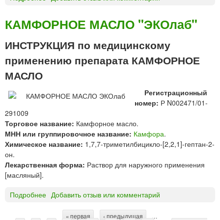
я
К
в
о
а
КАМФОРНОЕ МАСЛО "ЭКОлаб"
д
е
ИНСТРУКЦИЯ по медицинскому
л
применению препарата КАМФОРНОЕ
а
к
МАСЛО
®
Б
Регистрационный
р
номер:
Р N002471/01-
о
291009
н
Торговое название:
Камфорное масло.
х
МНН или группировочное название:
Камфора
.
о
Химическое название:
1,7,7-триметилбицикло-[2,2,1]-гептан-2-
с
он.
ч
Лекарственная форма:
Раствор для наружного применения
а
[масляный].
б
р
Подробнее
о
Добавить отзыв или комментарий
е
К
ц
А
« первая
‹ предыдущая
…