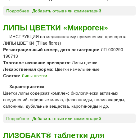
р
Подробнее
о
Добавить отзыв или комментарий
и
Л
м
и
ЛИПЫ ЦВЕТКИ «Микроген»
е
п
н
ИНСТРУКЦИЯ по медицинскому применению препарата
ы
е
ЛИПЫ ЦВЕТКИ (Tiliae flores)
ц
н
Регистрационный номер, дата регистрации
ЛП-000290-
в
и
190713
е
я
Торговое название препарата:
Липы цветки
т
Лекарственная форма:
Цветки измельченные
к
Состав:
Липы цветки
и
Характеристика
Цветки липы содержат комплекс биологически активных
соединений: эфирные масла, флавоноиды, полисахариды,
сапонины, дубильные вещества, каротиноиды и др.
Подробнее
о
Добавить отзыв или комментарий
Л
И
ЛИЗОБАКТ® таблетки для
П