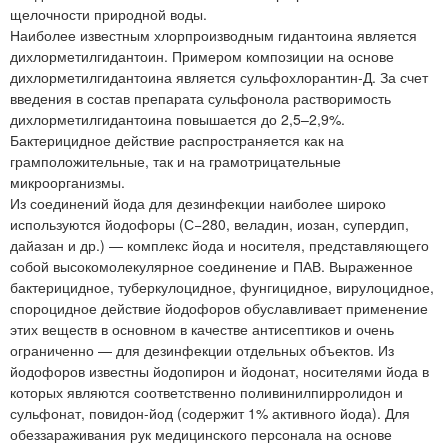
щелочности природной воды.
Наиболее известным хлорпроизводным гидантоина является
дихлорметилгидантоин. Примером композиции на основе
дихлорметилгидантоина является сульфохлорантин-Д. За счет
введения в состав препарата сульфонола растворимость
дихлорметилгидантоина повышается до 2,5–2,9%.
Бактерицидное действие распространяется как на
грамположительные, так и на грамотрицательные
микроорганизмы.
Из соединений йода для дезинфекции наиболее широко
используются йодофоры (С−280, веладин, иозан, супердип,
дайазан и др.) — комплекс йода и носителя, представляющего
собой высокомолекулярное соединение и ПАВ. Выраженное
бактерицидное, туберкулоцидное, фунгицидное, вирулоцидное,
спороцидное действие йодофоров обуславливает применение
этих веществ в основном в качестве антисептиков и очень
ограниченно — для дезинфекции отдельных объектов. Из
йодофоров известны йодопирон и йодонат, носителями йода в
которых являются соответственно поливинилпирролидон и
сульфонат, повидон-йод (содержит 1% активного йода). Для
обеззараживания рук медицинского персонала на основе