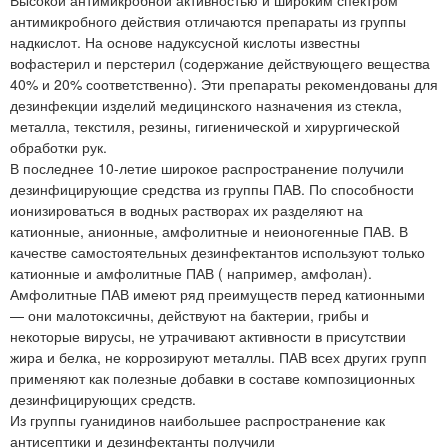
антимикробного действия отличаются препараты из группы
надкислот. На основе надуксусной кислоты известны
вофастерил и перстерил (содержание действующего вещества
40% и 20% соответственно). Эти препараты рекомендованы для
дезинфекции изделий медицинского назначения из стекла,
металла, текстиля, резины, гигиенической и хирургической
обработки рук.
В последнее 10-летие широкое распространение получили
дезинфицирующие средства из группы ПАВ. По способности
ионизироваться в водных растворах их разделяют на
катионные, анионные, амфолитные и неионогенные ПАВ. В
качестве самостоятельных дезинфектантов используют только
катионные и амфолитные ПАВ ( например, амфолан).
Амфолитные ПАВ имеют ряд преимуществ перед катионными
— они малотоксичны, действуют на бактерии, грибы и
некоторые вирусы, не утрачивают активности в присутствии
жира и белка, не коррозируют металлы. ПАВ всех других групп
применяют как полезные добавки в составе композиционных
дезинфицирующих средств.
Из группы гуанидинов наибольшее распространение как
антисептики и дезинфектанты получили