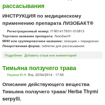
рассасывания
Ы
Ц
В
ИНСТРУКЦИЯ по медицинскому
Е
применению препарата ЛИЗОБАКТ®
Т
К
Регистрационный номер:
П N014179/01-010813
И
Торговое название препарата:
Лизобакт®
«
МНН или группировочное название:
лизоцим + пиридоксин
М
Лекарственная форма:
таблетки для рассасывания
и
к
Подробнее
о
Добавить отзыв или комментарий
р
Л
о
И
Тимьяна ползучего трава
г
З
е
Наумов Ю.Н.
Втр, 22/04/2014 - 17:50
О
н
Б
»
Описание действующего вещества
А
К
Тимьяна ползучего трава/ Herba Thymi
Т
serpylli.
®
т