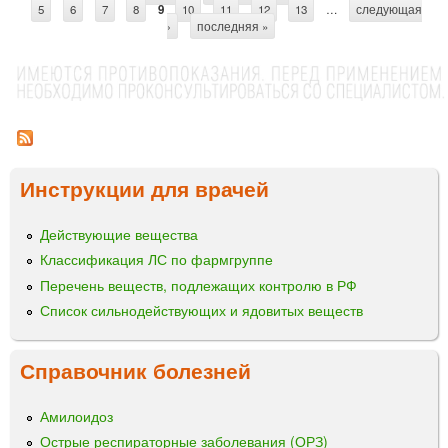
С
о
5
6
М
7
8
9
10
11
12
13
…
следующая
›
последняя »
м
Ф
т
э
О
р
л
Р
и
Н
а
к
О
н
с
Е
и
и
М
р
А
Инструкции для врачей
ц
С
ы
Л
Действующие вещества
О
Классификация ЛС по фармгруппе
"
Э
Перечень веществ, подлежащих контролю в РФ
К
Список сильнодействующих и ядовитых веществ
О
л
Справочник болезней
а
б
"
Амилоидоз
Острые респираторные заболевания (ОРЗ)