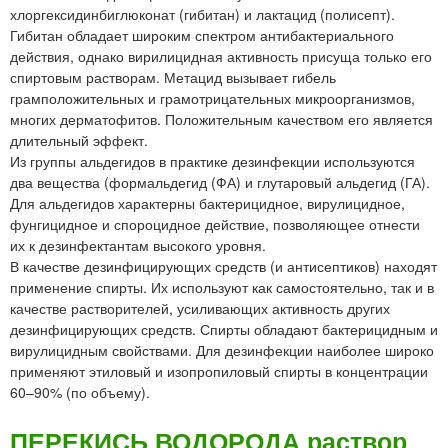
хлоргексидинбиглюконат (гибитан) и лактацид (полисепт).
Гибитан обладает широким спектром антибактериального
действия, однако вирилицидная активность присуща только его
спиртовым растворам. Метацид вызывает гибель
грамположительных и грамотрицательных микроорганизмов,
многих дерматофитов. Положительным качеством его является
длительный эффект.
Из группы альдегидов в практике дезинфекции используются
два вещества (формальдегид (ФА) и глутаровый альдегид (ГА).
Для альдегидов характерны бактерицидное, вирулицидное,
фунгицидное и спороцидное действие, позволяющее отнести
их к дезинфектантам высокого уровня.
В качестве дезинфицирующих средств (и антисептиков) находят
применение спирты. Их используют как самостоятельно, так и в
качестве растворителей, усиливающих активность других
дезинфицирующих средств. Спирты обладают бактерицидным и
вирулицидным свойствами. Для дезинфекции наиболее широко
применяют этиловый и изопропиловый спирты в концентрации
60–90% (по объему).
ПЕРЕКИСЬ ВОДОРОДА раствор