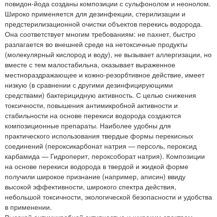
повидон-йода созданы композиции с сульфонолом и неонолом.
Широко применяется для дезинфекции, стерилизации и
предстерилизационной очистки объектов перекись водорода.
Она соответствует многим требованиям: не пахнет, быстро
разлагается во внешней среде на нетоксичные продукты
(молекулярный кислород и воду), не вызывает аллергизации, но
вместе с тем малостабильна, оказывает выраженное
местнораздражающее и кожно-резорбтивное действие, имеет
низкую (в сравнении с другими дезинфицирующими
средствами) бактерицидную активность. С целью снижения
токсичности, повышения антимикробной активности и
стабильности на основе перекиси водорода создаются
композиционные препараты. Наиболее удобны для
практического использования твердые формы перекисных
соединений (пероксикарбонат натрия — персоль, пероксид
карбамида — Гидроперит, пероксоборат натрия). Композиции
на основе перекиси водорода в твердой и жидкой форме
получили широкое признание (например, аписин) ввиду
высокой эффективности, широкого спектра действия,
небольшой токсичности, экологической безопасности и удобства
в применении.
Высокой антимикробной активностью и широким спектром