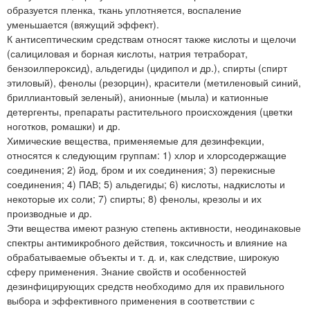
образуется пленка, ткань уплотняется, воспаление
уменьшается (вяжущий эффект).
К антисептическим средствам относят также кислоты и щелочи
(салициловая и борная кислоты, натрия тетраборат,
бензоилпероксид), альдегиды (цидипол и др.), спирты (спирт
этиловый), фенолы (резорцин), красители (метиленовый синий,
бриллиантовый зеленый), анионные (мыла) и катионные
детергенты, препараты растительного происхождения (цветки
ноготков, ромашки) и др.
Химические вещества, применяемые для дезинфекции,
относятся к следующим группам: 1) хлор и хлорсодержащие
соединения; 2) йод, бром и их соединения; 3) перекисные
соединения; 4) ПАВ; 5) альдегиды; 6) кислоты, надкислоты и
некоторые их соли; 7) спирты; 8) фенолы, крезолы и их
производные и др.
Эти вещества имеют разную степень активности, неодинаковые
спектры антимикробного действия, токсичность и влияние на
обрабатываемые объекты и т. д. и, как следствие, широкую
сферу применения. Знание свойств и особенностей
дезинфицирующих средств необходимо для их правильного
выбора и эффективного применения в соответствии с