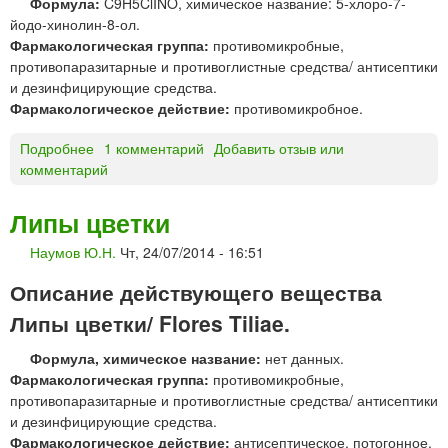
Формула:
C9H5ClINO, химическое название: 5-хлоро-7-
и
ч
йодо-хинолин-8-ол.
н
е
Фармакологическая группа:
противомикробные,
®
с
противопаразитарные и противоглистные средства/ антисептики
р
к
и дезинфицирующие средства.
а
а
Фармакологическое действие:
противомикробное.
с
я
т
ф
Подробнее
о
1 комментарий
Добавить отзыв или
в
а
комментарий
К
о
б
л
р
р
и
д
и
Липы цветки
о
л
к
Наумов Ю.Н.
Чт, 24/07/2014 - 16:51
х
я
а
и
м
»
Описание действующего вещества
н
е
о
Липы цветки/ Flores Tiliae.
с
л
т
Формула, химическое название:
нет данных.
*
н
Фармакологическая группа:
противомикробные,
о
противопаразитарные и противоглистные средства/ антисептики
г
и дезинфицирующие средства.
о
Фармакологическое действие:
антисептическое, потогонное.
п