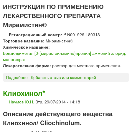
К
т
ИНСТРУКЦИЯ ПО ПРИМЕНЕНИЮ
е
и
ЛЕКАРСТВЕННОГО ПРЕПАРАТА
м
н
е
®
Мирамистин®
р
к
о
Регистрационный номер:
P N001926-180313
а
в
Торговое название:
Мирамистин®
п
с
Химическое название:
л
к
Бензилдиметил [3-(миристоиламино)пропил] аммоний хлорид,
и
а
моногидрат
г
я
Лекарственная форма:
раствор для местного применения.
л
ф
а
Подробнее
о
Добавить отзыв или комментарий
а
з
М
р
н
и
м
ы
Клиохинол*
р
а
е
Наумов Ю.Н.
Втр, 29/07/2014 - 14:18
а
ц
м
е
Описание действующего вещества
и
в
с
т
Клиохинол/ Cliochinolum.
т
и