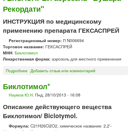
Рекордати"
ИНСТРУКЦИЯ по медицинскому
применению препарата ГЕКСАСПРЕЙ
Регистрационный номер:
П N006694
Торговое название:
ГЕКСАСПРЕЙ
МНН
:
Биклотимол
Лекарственная форма:
аэрозоль для местного применения
Подробнее
о
Добавить отзыв или комментарий
Г
Е
Биклотимол*
К
Наумов Ю.Н.
Пнд, 28/10/2013 - 16:08
С
А
Описание действующего вещества
С
П
Биклотимол/ Biclotymol.
Р
Формула:
C21H26Cl2O2, химическое название: 2,2'-
Е