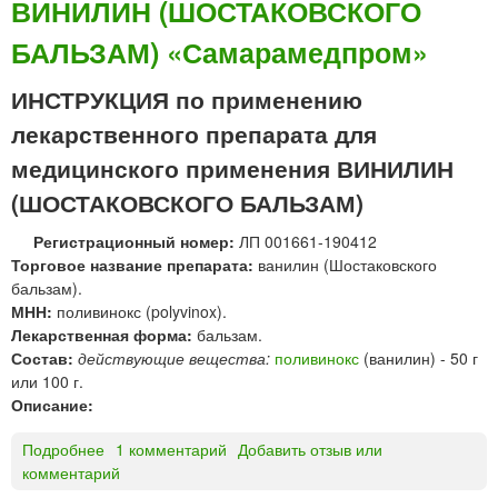
ВИНИЛИН (ШОСТАКОВСКОГО
Т
а
БАЛЬЗАМ) «Самарамедпром»
А
р
Б
а
А
-
ИНСТРУКЦИЯ по применению
К
Р
лекарственного препарата для
Т
е
®
к
медицинского применения ВИНИЛИН
к
о
(ШОСТАКОВСКОГО БАЛЬЗАМ)
а
р
п
д
Регистрационный номер:
ЛП 001661-190412
л
а
Торговое название препарата:
ванилин (Шостаковского
и
т
бальзам).
г
и
МНН:
поливинокс (polyvinox).
л
Лекарственная форма:
бальзам.
а
Состав:
действующие вещества:
поливинокс
(ванилин) - 50 г
з
или 100 г.
н
Описание:
ы
е
Подробнее
о
1 комментарий
Добавить отзыв или
комментарий
В
И