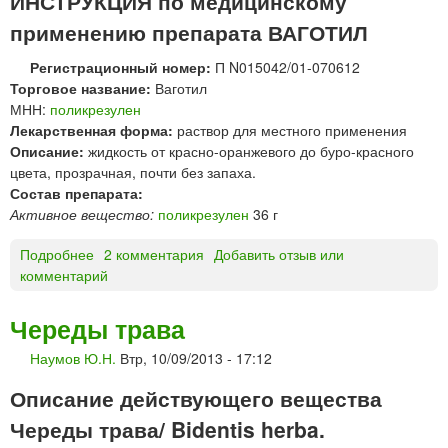
ИНСТРУКЦИЯ по медицинскому
к
Л
применению препарата ВАГОТИЛ
р
Ь
е
З
Регистрационный номер:
П N015042/01-070612
з
А
Торговое название:
Ваготил
у
М
МНН:
поликрезулен
л
)
Лекарственная форма:
раствор для местного применения
е
«
Описание:
жидкость от красно-оранжевого до буро-красного
н
С
цвета, прозрачная, почти без запаха.
*
а
Состав препарата:
м
Активное вещество:
поликрезулен
36 г
а
р
Подробнее
о
2 комментария
Добавить отзыв или
а
комментарий
В
м
А
е
Г
Череды трава
д
О
п
Наумов Ю.Н.
Втр, 10/09/2013 - 17:12
Т
р
И
о
Описание действующего вещества
Л
м
р
Череды трава/ Bidentis herba.
»
а