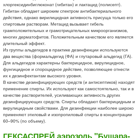
хлоргексидинбиглюконат (гибитан) и лактацид (полисепт).
Гибитан обладает широким спектром антибактериального
действия, однако вирилицидная активность присуща только его
спиртовым растворам. Метацид вызывает гибель
грамположительных и грамотрицательных микроорганизмов,
многих дерматофитов. Положительным качеством его является
длительный эффект.
Из группы альдегидов в практике дезинфекции используются
два вещества (формальдегид (ФА) и глутаровый альдегид (ГА).
Для альдегидов характерны бактерицидное, вирулицидное,
фунгицидное и спороцидное действие, позволяющее отнести
их к дезинфектантам высокого уровня.
В качестве дезинфицирующих средств (и антисептиков) находят
применение спирты. Их используют как самостоятельно, так и в
качестве растворителей, усиливающих активность других
дезинфицирующих средств. Спирты обладают бактерицидным и
вирулицидным свойствами. Для дезинфекции наиболее широко
применяют этиловый и изопропиловый спирты в концентрации
60–90% (по объему).
ГЕКСАСПРЕЙ аэрозоль "Бушара-