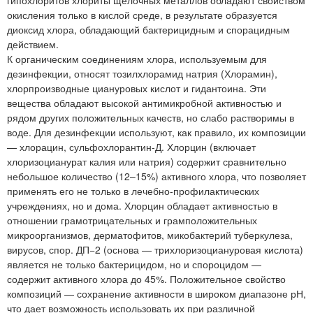
окисления только в кислой среде, в результате образуется
диоксид хлора, обладающий бактерицидным и спорацидным
действием.
К органическим соединениям хлора, используемым для
дезинфекции, относят тозилхлорамид натрия (Хлорамин),
хлорпроизводные циануровых кислот и гидантоина. Эти
вещества обладают высокой антимикробной активностью и
рядом других положительных качеств, но слабо растворимы в
воде. Для дезинфекции используют, как правило, их композиции
— хлорацин, сульфохлорантин-Д. Хлорцин (включает
хлоризоцианурат калия или натрия) содержит сравнительно
небольшое количество (12–15%) активного хлора, что позволяет
применять его не только в лечебно-профилактических
учреждениях, но и дома. Хлорцин обладает активностью в
отношении грамотрицательных и грамположительных
микроорганизмов, дерматофитов, микобактерий туберкулеза,
вирусов, спор. ДП−2 (основа — трихлоризоциануровая кислота)
является не только бактерицидом, но и спороцидом —
содержит активного хлора до 45%. Положительное свойство
композиций — сохранение активности в широком диапазоне рН,
что дает возможность использовать их при различной