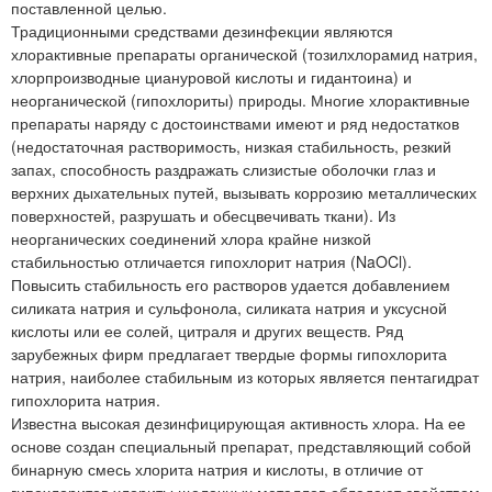
поставленной целью.
Традиционными средствами дезинфекции являются
хлорактивные препараты органической (тозилхлорамид натрия,
хлорпроизводные циануровой кислоты и гидантоина) и
неорганической (гипохлориты) природы. Многие хлорактивные
препараты наряду с достоинствами имеют и ряд недостатков
(недостаточная растворимость, низкая стабильность, резкий
запах, способность раздражать слизистые оболочки глаз и
верхних дыхательных путей, вызывать коррозию металлических
поверхностей, разрушать и обесцвечивать ткани). Из
неорганических соединений хлора крайне низкой
стабильностью отличается гипохлорит натрия (NaOCl).
Повысить стабильность его растворов удается добавлением
силиката натрия и сульфонола, силиката натрия и уксусной
кислоты или ее солей, цитраля и других веществ. Ряд
зарубежных фирм предлагает твердые формы гипохлорита
натрия, наиболее стабильным из которых является пентагидрат
гипохлорита натрия.
Известна высокая дезинфицирующая активность хлора. На ее
основе создан специальный препарат, представляющий собой
бинарную смесь хлорита натрия и кислоты, в отличие от
гипохлоритов хлориты щелочных металлов обладают свойством