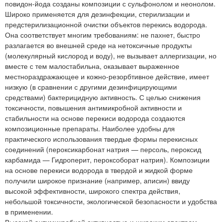
повидон-йода созданы композиции с сульфонолом и неонолом.
Широко применяется для дезинфекции, стерилизации и
предстерилизационной очистки объектов перекись водорода.
Она соответствует многим требованиям: не пахнет, быстро
разлагается во внешней среде на нетоксичные продукты
(молекулярный кислород и воду), не вызывает аллергизации, но
вместе с тем малостабильна, оказывает выраженное
местнораздражающее и кожно-резорбтивное действие, имеет
низкую (в сравнении с другими дезинфицирующими
средствами) бактерицидную активность. С целью снижения
токсичности, повышения антимикробной активности и
стабильности на основе перекиси водорода создаются
композиционные препараты. Наиболее удобны для
практического использования твердые формы перекисных
соединений (пероксикарбонат натрия — персоль, пероксид
карбамида — Гидроперит, пероксоборат натрия). Композиции
на основе перекиси водорода в твердой и жидкой форме
получили широкое признание (например, аписин) ввиду
высокой эффективности, широкого спектра действия,
небольшой токсичности, экологической безопасности и удобства
в применении.
Высокой антимикробной активностью и широким спектром