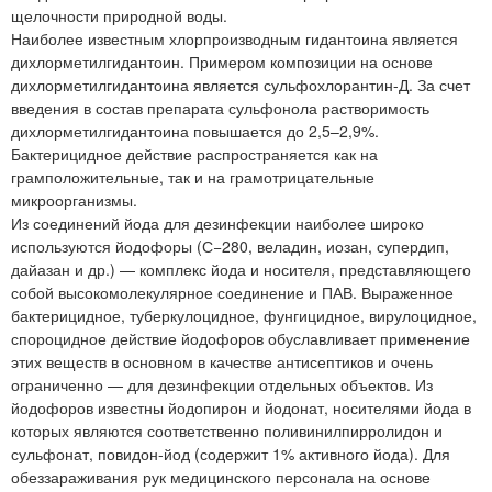
щелочности природной воды.
Наиболее известным хлорпроизводным гидантоина является
дихлорметилгидантоин. Примером композиции на основе
дихлорметилгидантоина является сульфохлорантин-Д. За счет
введения в состав препарата сульфонола растворимость
дихлорметилгидантоина повышается до 2,5–2,9%.
Бактерицидное действие распространяется как на
грамположительные, так и на грамотрицательные
микроорганизмы.
Из соединений йода для дезинфекции наиболее широко
используются йодофоры (С−280, веладин, иозан, супердип,
дайазан и др.) — комплекс йода и носителя, представляющего
собой высокомолекулярное соединение и ПАВ. Выраженное
бактерицидное, туберкулоцидное, фунгицидное, вирулоцидное,
спороцидное действие йодофоров обуславливает применение
этих веществ в основном в качестве антисептиков и очень
ограниченно — для дезинфекции отдельных объектов. Из
йодофоров известны йодопирон и йодонат, носителями йода в
которых являются соответственно поливинилпирролидон и
сульфонат, повидон-йод (содержит 1% активного йода). Для
обеззараживания рук медицинского персонала на основе