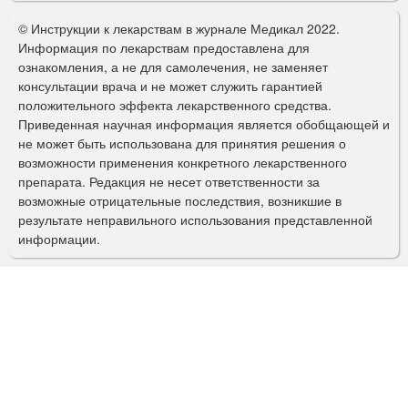
о
© Инструкции к лекарствам в журнале Медикал 2022.
р
Информация по лекарствам предоставлена для
ознакомления, а не для самолечения, не заменяет
м
консультации врача и не может служить гарантией
а
положительного эффекта лекарственного средства.
Приведенная научная информация является обобщающей и
п
не может быть использована для принятия решения о
о
возможности применения конкретного лекарственного
препарата. Редакция не несет ответственности за
и
возможные отрицательные последствия, возникшие в
с
результате неправильного использования представленной
информации.
к
а