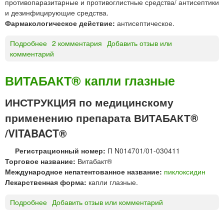
противопаразитарные и противоглистные средства/ антисептики
е
и дезинфицирующие средства.
т
Фармакологическое действие:
антисептическое.
к
и
Подробнее
о
2 комментария
Добавить отзыв или
д
комментарий
П
л
и
я
к
р
ВИТАБАКТ® капли глазные
л
а
о
с
ИНСТРУКЦИЯ по медицинскому
к
с
применению препарата ВИТАБАКТ®
с
а
и
с
/VITABACT®
д
ы
и
в
Регистрационный номер:
П N014701/01-030411
н
а
Торговое название:
Витабакт®
*
н
Международное непатентованное название:
пиклоксидин
и
Лекарственная форма:
капли глазные.
я
Подробнее
о
Добавить отзыв или комментарий
Б
В
у
И
ш