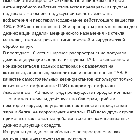
антимикробного действия отличаются препараты из группы
надкислот. На основе надуксусной кислоты известны
вофастерил и перстерил (содержание действующего вещества
40% и 20% соответственно). Эти препараты рекомендованы для
дезинфекции изделий медицинского назначения из стекла,
металла, текстиля, резины, гигиенической и хирургической
обработки рук.
В последнее 10-летие широкое распространение получили
дезинфицирующие средства из группы ПАВ. По способности
ионизироваться в водных растворах их разделяют на
катионные, анионные, амфолитные и неионогенные ПАВ. В
качестве самостоятельных дезинфектантов используют только
катионные и амфолитные ПАВ ( например, амфолан).
Амфолитные ПАВ имеют ряд преимуществ перед катионными
— они малотоксичны, действуют на бактерии, грибы и
некоторые вирусы, не утрачивают активности в присутствии
жира и белка, не коррозируют металлы. ПАВ всех других групп
применяют как полезные добавки в составе композиционных
дезинфицирующих средств.
Из группы гуанидинов наибольшее распространение как
антисептики и дезинфектанты получили