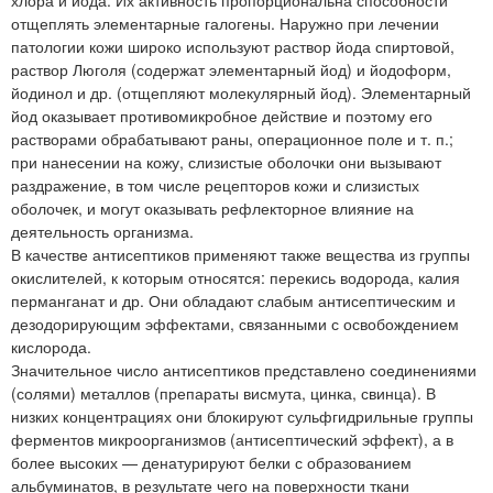
отщеплять элементарные галогены. Наружно при лечении
патологии кожи широко используют раствор йода спиртовой,
раствор Люголя (содержат элементарный йод) и йодоформ,
йодинол и др. (отщепляют молекулярный йод). Элементарный
йод оказывает противомикробное действие и поэтому его
растворами обрабатывают раны, операционное поле и т. п.;
при нанесении на кожу, слизистые оболочки они вызывают
раздражение, в том числе рецепторов кожи и слизистых
оболочек, и могут оказывать рефлекторное влияние на
деятельность организма.
В качестве антисептиков применяют также вещества из группы
окислителей, к которым относятся: перекись водорода, калия
перманганат и др. Они обладают слабым антисептическим и
дезодорирующим эффектами, связанными с освобождением
кислорода.
Значительное число антисептиков представлено соединениями
(солями) металлов (препараты висмута, цинка, свинца). В
низких концентрациях они блокируют сульфгидрильные группы
ферментов микроорганизмов (антисептический эффект), а в
более высоких — денатурируют белки с образованием
альбуминатов, в результате чего на поверхности ткани