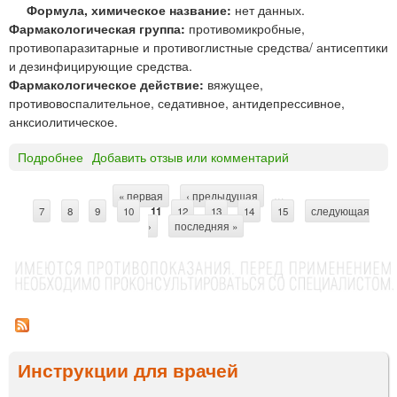
Формула, химическое название:
нет данных.
Фармакологическая группа:
противомикробные,
противопаразитарные и противоглистные средства/ антисептики
и дезинфицирующие средства.
Фармакологическое действие:
вяжущее,
противовоспалительное, седативное, антидепрессивное,
анксиолитическое.
Подробнее
о
Добавить отзыв или комментарий
З
в
« первая
‹ предыдущая
…
С
7
8
е
9
10
11
12
13
14
15
следующая
›
последняя »
р
т
о
р
б
о
а
я
н
п
и
р
о
Инструкции для врачей
ц
д