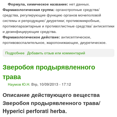
Формула, химическое название:
нет данных.
с
Фармакологическая группа:
органотропные средства/
т
средства, регулирующие функцию органов мочеполовой
в
системы и репродукцию/ диуретики; противомикробные,
о
противопаразитарные и противоглистные средства/ антисептики
р
и дезинфицирующие средства.
"
Фармакологическое действие:
антисептическое,
П
противовоспалительное, жаропонижающее, диуретическое.
о
л
Подробнее
о
Добавить отзыв или комментарий
ь
Ч
ф
е
а
Зверобоя продырявленного
р
"
трава
е
д
Наумов Ю.Н.
Втр, 10/09/2013 - 17:12
ы
т
Описание действующего вещества
р
Зверобоя продырявленного трава/
а
в
Hyperici perforati herba.
а