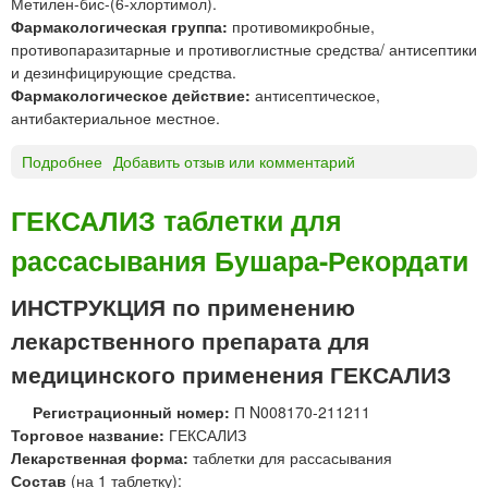
Метилен-бис-(6-хлортимол).
Й
Фармакологическая группа:
противомикробные,
а
противопаразитарные и противоглистные средства/ антисептики
э
и дезинфицирующие средства.
р
Фармакологическое действие:
антисептическое,
о
антибактериальное местное.
з
о
Подробнее
о
Добавить отзыв или комментарий
л
Б
ь
и
"
ГЕКСАЛИЗ таблетки для
к
Б
рассасывания Бушара-Рекордати
л
у
о
ш
т
а
ИНСТРУКЦИЯ по применению
и
р
лекарственного препарата для
м
а
о
медицинского применения ГЕКСАЛИЗ
-
л
Р
Регистрационный номер:
П N008170-211211
*
е
Торговое название:
ГЕКСАЛИЗ
к
Лекарственная форма:
таблетки для рассасывания
о
Состав
(на 1 таблетку):
р