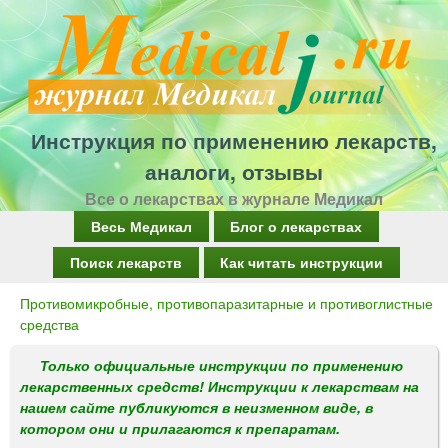
Перейти
к
основному
содержанию
Инструкция по применению лекарств,
аналоги, отзывы
Все о лекарствах в журнале Медикал
Г
Весь Медикал
Блог о лекарствах
л
Поиск лекарств
Как читать инструкции
а
Противомикробные, противопаразитарные и противоглистные
Вы
в
средства
здесь
н
Только официальные инструкции по применению
о
лекарственных средств! Инструкции к лекарствам на
нашем сайте публикуются в неизменном виде, в
е
котором они и прилагаются к препаратам.