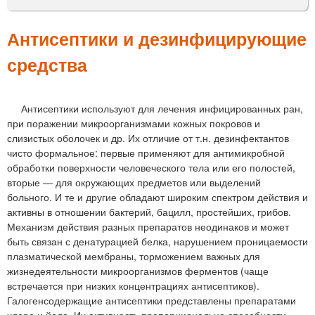
м
е
Антисептики и дезинфицирующие
н
средства
ю
Антисептики используют для лечения инфицированных ран,
при поражении микроорганизмами кожных покровов и
слизистых оболочек и др. Их отличие от т.н. дезинфектантов
чисто формальное: первые применяют для антимикробной
обработки поверхности человеческого тела или его полостей,
вторые — для окружающих предметов или выделений
больного. И те и другие обладают широким спектром действия и
активны в отношении бактерий, бацилл, простейших, грибов.
Механизм действия разных препаратов неодинаков и может
быть связан с денатурацией белка, нарушением проницаемости
плазматической мембраны, торможением важных для
жизнедеятельности микроорганизмов ферментов (чаще
встречается при низких концентрациях антисептиков).
Галогенсодержащие антисептики представлены препаратами
хлора и йода. Их активность пропорциональна способности