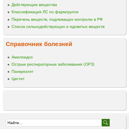
ы
ы
Действующие вещества
р
Классификация ЛС по фармгруппе
я
в
Перечень веществ, подлежащих контролю в РФ
л
Список сильнодействующих и ядовитых веществ
е
н
Справочник болезней
н
о
г
Амилоидоз
о
Острые респираторные заболевания (ОРЗ)
т
Панкреатит
р
Цистит
а
в
а
Ф