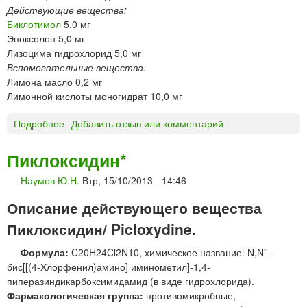
Действующие вещества:
д
Биклотимол
5,0 мг
а
Эноксолон 5,0 мг
т
Лизоцима гидрохлорид 5,0 мг
и
Вспомогательные вещества:
"
Лимона масло 0,2 мг
Лимонной кислоты моногидрат 10,0 мг
Подробнее
о
Добавить отзыв или комментарий
Г
Е
Пиклоксидин*
К
Наумов Ю.Н.
Втр, 15/10/2013 - 14:46
С
А
Описание действующего вещества
Л
И
Пиклоксидин/ Picloxydine.
З
Формула:
C20H24Cl2N10, химическое название: N,N''-
т
бис[[(4-Хлорфенил)амино] иминометил]-1,4-
а
пиперазиндикарбоксимидамид (в виде гидрохлорида).
б
Фармакологическая группа:
противомикробные,
л