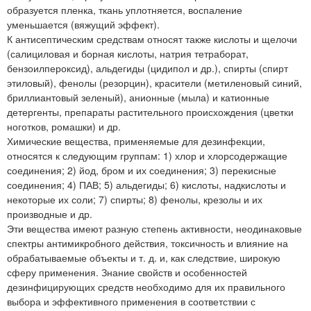
образуется пленка, ткань уплотняется, воспаление
уменьшается (вяжущий эффект).
К антисептическим средствам относят также кислоты и щелочи
(салициловая и борная кислоты, натрия тетраборат,
бензоилпероксид), альдегиды (цидипол и др.), спирты (спирт
этиловый), фенолы (резорцин), красители (метиленовый синий,
бриллиантовый зеленый), анионные (мыла) и катионные
детергенты, препараты растительного происхождения (цветки
ноготков, ромашки) и др.
Химические вещества, применяемые для дезинфекции,
относятся к следующим группам: 1) хлор и хлорсодержащие
соединения; 2) йод, бром и их соединения; 3) перекисные
соединения; 4) ПАВ; 5) альдегиды; 6) кислоты, надкислоты и
некоторые их соли; 7) спирты; 8) фенолы, крезолы и их
производные и др.
Эти вещества имеют разную степень активности, неодинаковые
спектры антимикробного действия, токсичность и влияние на
обрабатываемые объекты и т. д. и, как следствие, широкую
сферу применения. Знание свойств и особенностей
дезинфицирующих средств необходимо для их правильного
выбора и эффективного применения в соответствии с