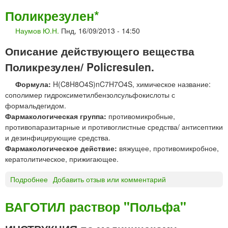
Н
Поликрезулен*
И
Наумов Ю.Н.
Пнд, 16/09/2013 - 14:50
Л
И
Описание действующего вещества
Н
(
Поликрезулен/ Policresulen.
Ш
Формула:
H(C8H8O4S)nC7H7O4S, химическое название:
О
сополимер гидроксиметилбензолсульфокислоты с
С
формальдегидом.
Т
Фармакологическая группа:
противомикробные,
А
противопаразитарные и противоглистные средства/ антисептики
К
и дезинфицирующие средства.
О
Фармакологическое действие:
вяжущее, противомикробное,
В
кератолитическое, прижигающее.
С
К
Подробнее
о
Добавить отзыв или комментарий
О
П
Г
о
О
ВАГОТИЛ раствор "Польфа"
л
Б
и
А